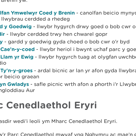
lfan Ymwelwyr Coed y Brenin
- canolfan beicio myn
 llwybrau cerdded a rhedeg
d y Goedwig
- llwybr hygyrch drwy goed o bob cwr o
ir
- llwybr cerdded trwy hen chwarel gopr
y
- gardd y goedwig gyda choed o bob cwr o'r byd
 Cae’n-y-coed
- llwybr heriol i bwynt uchaf parc y go
 Llam yr Ewig
- llwybr hygyrch tuag at olygfan uwchbe
dio
 Ty'n-y-groes
- ardal bicnic ar lan yr afon gyda llwyb
r beicio graean
yn Gwladys
- safle picnic wrth afon a phorth i'r Llwy
gloddiau Aur
c Cenedlaethol Eryri
sdir wedi’i leoli ym Mharc Cenedlaethol Eryri.
w’r Parc Cenedlaethol mwyaf yng Nghymru ac mae’n ga