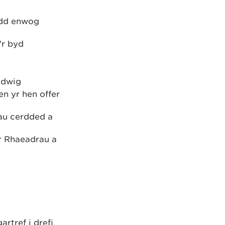
ydd enwog
'r byd
edwig
n yr hen offer
rau cerdded a
br Rhaeadrau a
rtref i drefi