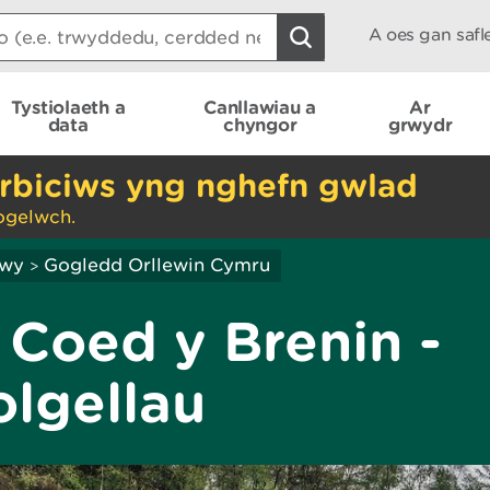
A oes gan saf
Tystiolaeth a
Canllawiau a
Ar
data
chyngor
grwydr
rbiciws yng nghefn gwlad
ogelwch.
hwy
Gogledd Orllewin Cymru
>
Coed y Brenin -
olgellau