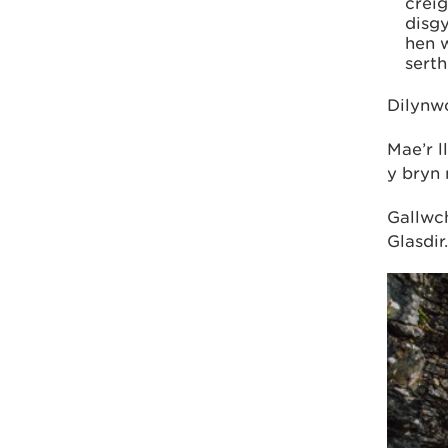
creig
disgy
hen 
serth
Dilynwc
Mae’r 
y bryn 
Gallwc
Glasdir.