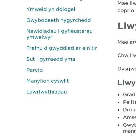
Mae ll
Ymweld yn ddiogel
copr o
Gwybodaeth hygyrchedd
Llw
Newidiadau i gyfleusterau
ymwelwyr
Mae arw
Trefnu digwyddiad ar ein tir
Chwili
Sut i gyrraedd yma
Dysgwc
Parcio
Manylion cyswllt
Llwy
Lawrlwythiadau
Grad
Pellt
Drin
Amse
Gwyb
mann