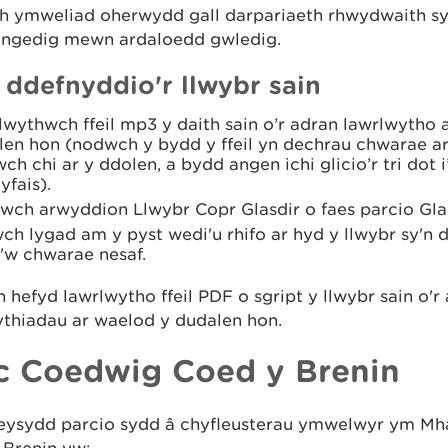
ch ymweliad oherwydd gall darpariaeth rhwydwaith s
yngedig mewn ardaloedd gwledig.
i ddefnyddio'r llwybr sain
wythwch ffeil mp3 y daith sain o’r adran lawrlwytho 
len hon (nodwch y bydd y ffeil yn dechrau chwarae a
wch chi ar y ddolen, a bydd angen ichi glicio’r tri dot
dyfais).
wch arwyddion Llwybr Copr Glasdir o faes parcio Glas
ch lygad am y pyst wedi'u rhifo ar hyd y llwybr sy'n 
i'w chwarae nesaf.
 hefyd lawrlwytho ffeil PDF o sgript y llwybr sain o'r
ythiadau ar waelod y dudalen hon.
c Coedwig Coed y Brenin
 feysydd parcio sydd â chyfleusterau ymwelwyr ym M
 Brenin yw: