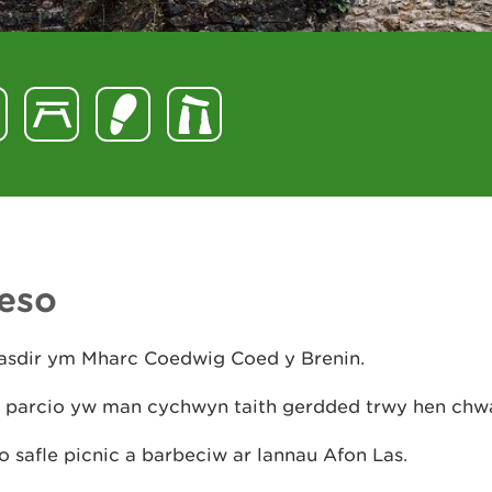
eso
asdir ym Mharc Coedwig Coed y Brenin.
 parcio yw man cychwyn taith gerdded trwy hen chwa
o safle picnic a barbeciw ar lannau Afon Las.