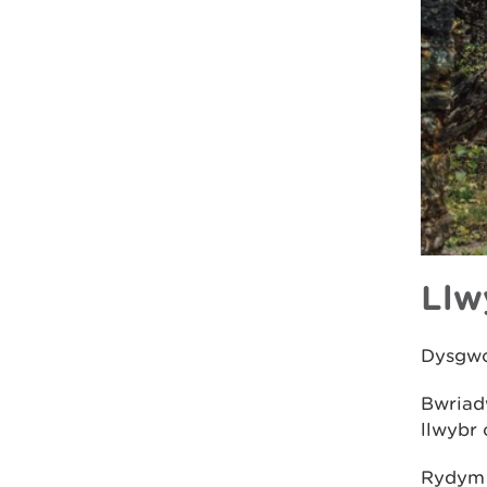
Llw
Dysgwch
Bwriadw
llwybr 
Rydym y