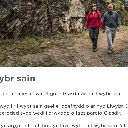
ybr sain
 am hanes chwarel gopr Glasdir ar ein llwybr sain.
yd i’r llwybr sain gael ei ddefnyddio ar hyd Llwybr C
cerdded sydd wedi’i arwyddo o faes parcio Glasdir.
n argymell eich bod yn lawrlwytho'r llwybr sain i'ch 