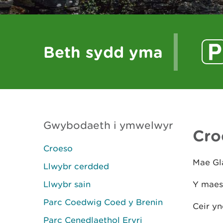
Beth sydd yma
Gwybodaeth i ymwelwyr
Cro
Croeso
Mae Gl
Llwybr cerdded
Llwybr sain
Y maes
Parc Coedwig Coed y Brenin
Ceir yn
Parc Cenedlaethol Eryri