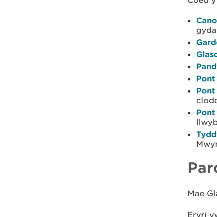
Cano
gyda
Gard
Glasd
Pand
Pont
Pont
clod
Pont
llwyb
Tydd
Mwyn
Par
Mae Gla
Eryri y