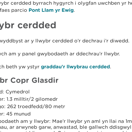
wybr cerdded byrrach hygyrch i olygfan uwchben yr h
 faes parcio
Pont Llam yr Ewig
.
ybr cerdded
yddbyst ar y llwybr cerdded o’r dechrau i’r diwedd.
wch am y panel gwybodaeth ar ddechrau’r llwybr.
h beth yw ystyr
graddau’r llwybrau cerdded
.
br Copr Glasdir
d: Cymedrol
er: 1.3 milltir/2 gilomedr
go: 262 troedfedd/80 metr
r: 45 munud
odaeth am y llwybr: Mae’r llwybr yn aml yn llai na 1
au, ar arwyneb garw, anwastad, ble gallwch ddisgwy