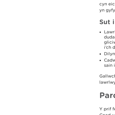
cyn ei
yn gyf
Sut 
Lawrl
duda
glici
i’ch 
Dilyn
Cadw
sain 
Gallwch
lawrlw
Par
Y prif
Coed y