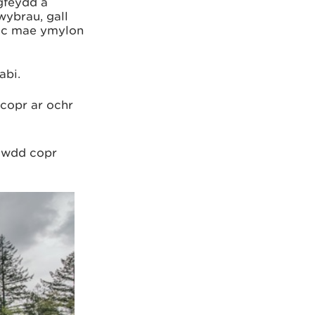
ngfeydd a
wybrau, gall
 ac mae ymylon
abi.
copr ar ochr
awdd copr