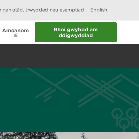
le ganiatâd, trwydded neu esemptiad
English
Rhoi gwybod am
Amdanom
ni
ddigwyddiad