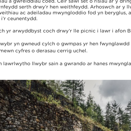
iau a gwreiddiau coed. Ceir sawl set o risiau ar y dri
nfeydd serth drwy’r hen weithfeydd. Arhoswch ar y ll
weithiau ac adeiladau mwyngloddio fod yn beryglus,
 i’r ceunentydd.
h yr arwyddbyst coch drwy’r lle picnic i lawr i afon B
llwybr yn gwneud cylch o gwmpas yr hen fwynglawdd 
mewn cyfres o derasau cerrig uchel.
h lawrlwytho llwybr sain a gwrando ar hanes mwyngl