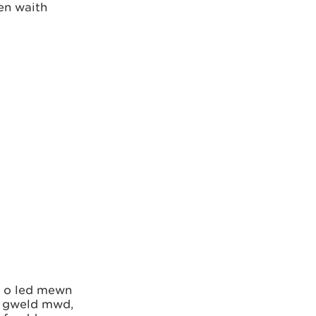
en waith
m o led mewn
l gweld mwd,