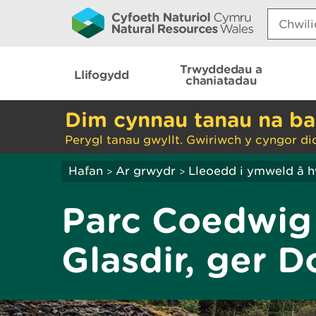
Search:
Trwyddedau a
Llifogydd
chaniatadau
Dim cynnau tanau na ba
Perygl tanau gwyllt. Gwiriwch y cyngor di
Hafan
Ar grwydr
Lleoedd i ymweld â 
>
>
Parc Coedwig 
Glasdir, ger D