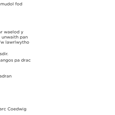
ymudol fod
ar waelod y
r unwaith pan
 i’w lawrlwytho
dir.
dangos pa drac
 adran
harc Coedwig