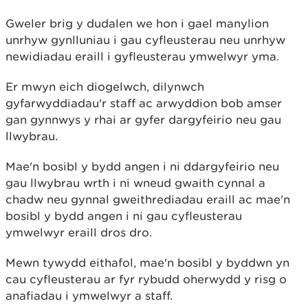
Gweler brig y dudalen we hon i gael manylion
unrhyw gynlluniau i gau cyfleusterau neu unrhyw
newidiadau eraill i gyfleusterau ymwelwyr yma.
Er mwyn eich diogelwch, dilynwch
gyfarwyddiadau'r staff ac arwyddion bob amser
gan gynnwys y rhai ar gyfer dargyfeirio neu gau
llwybrau.
Mae'n bosibl y bydd angen i ni ddargyfeirio neu
gau llwybrau wrth i ni wneud gwaith cynnal a
chadw neu gynnal gweithrediadau eraill ac mae'n
bosibl y bydd angen i ni gau cyfleusterau
ymwelwyr eraill dros dro.
Mewn tywydd eithafol, mae'n bosibl y byddwn yn
cau cyfleusterau ar fyr rybudd oherwydd y risg o
anafiadau i ymwelwyr a staff.