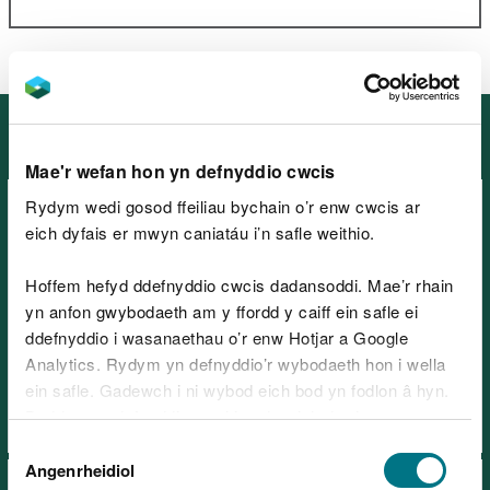
Mannau eraill yng Gogledd Orllewin
Cymru
Mae'r wefan hon yn defnyddio cwcis
Rydym wedi gosod ffeiliau bychain o’r enw cwcis ar
eich dyfais er mwyn caniatáu i’n safle weithio.
Hoffem hefyd ddefnyddio cwcis dadansoddi. Mae’r rhain
yn anfon gwybodaeth am y ffordd y caiff ein safle ei
Coedwig Beddgelert, ger
ddefnyddio i wasanaethau o’r enw Hotjar a Google
Beddgelert
Analytics. Rydym yn defnyddio’r wybodaeth hon i wella
ein safle. Gadewch i ni wybod eich bod yn fodlon â hyn.
Byddwn yn defnyddio cwci i gadw eich dewis.
Dewis
Gellir
darllen mwy am ein cwcis
cyn i chi ddewis.
Angenrheidiol
Caniatâd