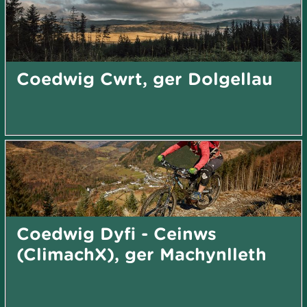
Coedwig Cwrt, ger Dolgellau
Coedwig Dyfi - Ceinws
(ClimachX), ger Machynlleth