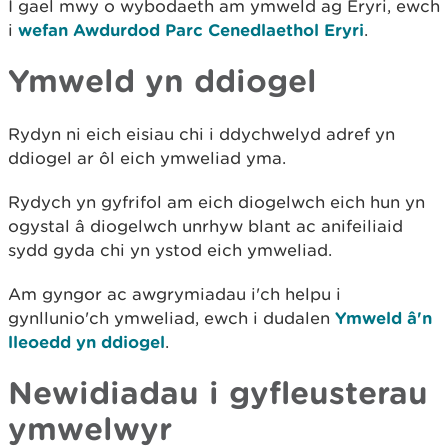
I gael mwy o wybodaeth am ymweld ag Eryri, ewch
i
wefan Awdurdod Parc Cenedlaethol Eryri
.
Ymweld yn ddiogel
Rydyn ni eich eisiau chi i ddychwelyd adref yn
ddiogel ar ôl eich ymweliad yma.
Rydych yn gyfrifol am eich diogelwch eich hun yn
ogystal â diogelwch unrhyw blant ac anifeiliaid
sydd gyda chi yn ystod eich ymweliad.
Am gyngor ac awgrymiadau i'ch helpu i
gynllunio'ch ymweliad, ewch i dudalen
Ymweld â'n
lleoedd yn ddiogel
.
Newidiadau i gyfleusterau
ymwelwyr