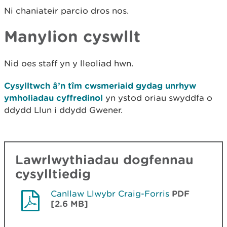
Ni chaniateir parcio dros nos.
Manylion cyswllt
Nid oes staff yn y lleoliad hwn.
Cysylltwch â’n tîm cwsmeriaid gydag unrhyw
ymholiadau cyffredinol
yn ystod oriau swyddfa o
ddydd Llun i ddydd Gwener.
Lawrlwythiadau dogfennau
cysylltiedig
Canllaw Llwybr Craig-Forris
PDF
[2.6 MB]