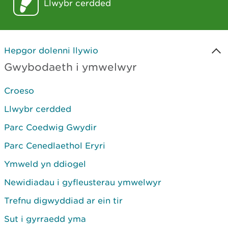
Llwybr cerdded
Hepgor dolenni llywio
Gwybodaeth i ymwelwyr
Croeso
Llwybr cerdded
Parc Coedwig Gwydir
Parc Cenedlaethol Eryri
Ymweld yn ddiogel
Newidiadau i gyfleusterau ymwelwyr
Trefnu digwyddiad ar ein tir
Sut i gyrraedd yma