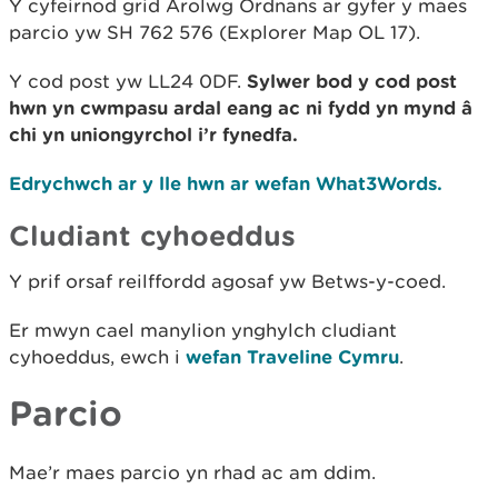
Y cyfeirnod grid Arolwg Ordnans ar gyfer y maes
parcio yw SH 762 576 (Explorer Map OL 17).
Y cod post yw LL24 0DF.
Sylwer bod y cod post
hwn yn cwmpasu ardal eang ac ni fydd yn mynd â
chi yn uniongyrchol i’r fynedfa.
Edrychwch ar y lle hwn ar wefan What3Words.
Cludiant cyhoeddus
Y prif orsaf reilffordd agosaf yw Betws-y-coed.
Er mwyn cael manylion ynghylch cludiant
cyhoeddus, ewch i
wefan Traveline Cymru
.
Parcio
Mae’r maes parcio yn rhad ac am ddim.