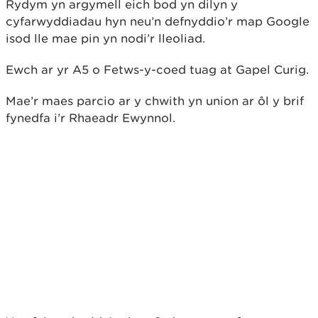
Rydym yn argymell eich bod yn dilyn y
cyfarwyddiadau hyn neu’n defnyddio’r map Google
isod lle mae pin yn nodi’r lleoliad.
Ewch ar yr A5 o Fetws-y-coed tuag at Gapel Curig.
Mae’r maes parcio ar y chwith yn union ar ôl y brif
fynedfa i’r Rhaeadr Ewynnol.