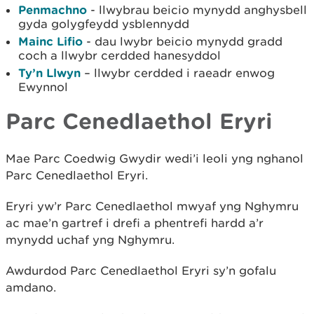
Penmachno
- llwybrau beicio mynydd anghysbell
gyda golygfeydd ysblennydd
Mainc Lifio
- dau lwybr beicio mynydd gradd
coch a llwybr cerdded hanesyddol
Ty’n Llwyn
– llwybr cerdded i raeadr enwog
Ewynnol
Parc Cenedlaethol Eryri
Mae Parc Coedwig Gwydir wedi’i leoli yng nghanol
Parc Cenedlaethol Eryri.
Eryri yw’r Parc Cenedlaethol mwyaf yng Nghymru
ac mae’n gartref i drefi a phentrefi hardd a’r
mynydd uchaf yng Nghymru.
Awdurdod Parc Cenedlaethol Eryri sy’n gofalu
amdano.