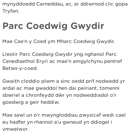
mynyddoedd Carneddau, ac, ar ddiwrnod clir, gopa
Tryfan.
Parc Coedwig Gwydir
Mae Cae'n y Coed ym Mharc Coedwig Gwydir.
Lleolir Parc Coedwig Gwydir yng nghanol Parc
Cenedlaethol Eryri ac mae'n amgylchynu pentref
Betws-y-coed.
Gwaith cloddio plwm a sinc oedd prif nodwedd yr
ardal ac mae gwaddol hen dai peiriant, tomenni
sbwriel a chronfeydd dŵr yn nodweddiadol o'r
goedwig a geir heddiw.
Mae sawl un o'r mwyngloddiau pwysicaf wedi cael
eu hadfer yn rhannol a'u gwneud yn ddiogel i
ymwelwyr.