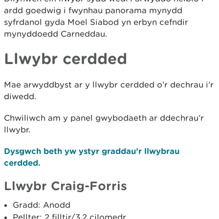
ardd goedwig i fwynhau panorama mynydd
syfrdanol gyda Moel Siabod yn erbyn cefndir
mynyddoedd Carneddau.
Llwybr cerdded
Mae arwyddbyst ar y llwybr cerdded o’r dechrau i’r
diwedd.
Chwiliwch am y panel gwybodaeth ar ddechrau’r
llwybr.
Dysgwch beth yw ystyr graddau’r llwybrau
cerdded.
Llwybr Craig-Forris
Gradd: Anodd
Pellter: 2 filltir/3.2 cilomedr