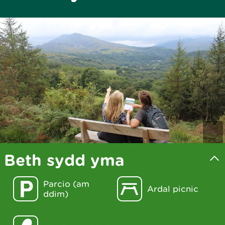
Beth sydd yma
Parcio (am
Ardal picnic
ddim)