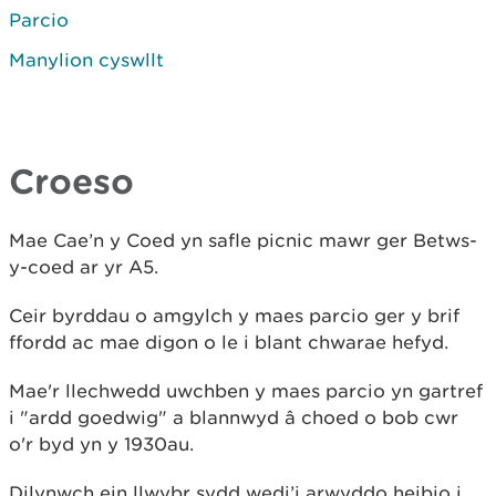
Parcio
Manylion cyswllt
Croeso
Mae Cae’n y Coed yn safle picnic mawr ger Betws-
y-coed ar yr A5.
Ceir byrddau o amgylch y maes parcio ger y brif
ffordd ac mae digon o le i blant chwarae hefyd.
Mae'r llechwedd uwchben y maes parcio yn gartref
i "ardd goedwig" a blannwyd â choed o bob cwr
o'r byd yn y 1930au.
Dilynwch ein llwybr sydd wedi’i arwyddo heibio i