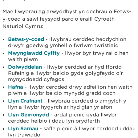
Mae llwybrau ag arwyddbyst yn dechrau o Fetws-
y-coed a sawl feysydd parcio eraill Cyfoeth
Naturiol Cymru:
Betws-y-coed
- llwybrau cerdded heddychlon
drwy'r goedwig ymhell o fwrlwm twristiaid
Mwynglawdd Cyffty
- llwybr byr trwy rai o hen
waith plwm
Dolwyddelan
- llwybr cerdded ar hyd ffordd
Rufeinig a llwybr beicio gyda golygfeydd o'r
mynyddoedd cyfagos
Hafna
- llwybr cerdded drwy adfeilion hen waith
plwm a llwybr beicio mynydd gradd coch
Llyn Crafnant
- llwybrau cerdded o amgylch y
llyn a llwybr hygyrch ar hyd glan yr afon
Llyn Geirionydd
- ardal picnic gyda llwybr
cerdded heibio i ddau lyn prydferth
Llyn Sarnau
- safle picnic â llwybr cerdded i ddau
lyn trawiadol