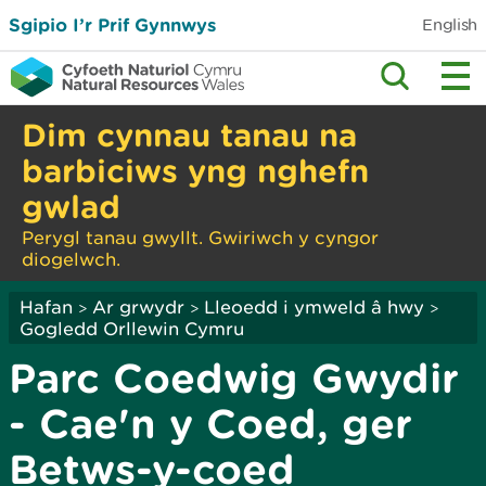
Sgipio I’r Prif Gynnwys
English
Dim cynnau tanau na
barbiciws yng nghefn
gwlad
Perygl tanau gwyllt. Gwiriwch y cyngor
diogelwch.
Hafan
Ar grwydr
Lleoedd i ymweld â hwy
>
>
>
Gogledd Orllewin Cymru
Parc Coedwig Gwydir
- Cae'n y Coed, ger
Betws-y-coed