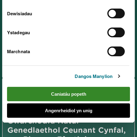
Dewisiadau
Gwarchodfa Natur
Ystadegau
Genedlaethol Cadair Idris, ger
Dolgellau
Marchnata
Dangos Manylion
Caniatáu popeth
Angenrheidiol yn unig
Gwarchodfa Natur
Genedlaethol Ceunant Cynfal,