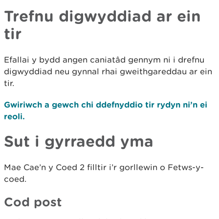
Trefnu digwyddiad ar ein
tir
Efallai y bydd angen caniatâd gennym ni i drefnu
digwyddiad neu gynnal rhai gweithgareddau ar ein
tir.
Gwiriwch a gewch chi ddefnyddio tir rydyn ni’n ei
reoli.
Sut i gyrraedd yma
Mae Cae’n y Coed 2 filltir i’r gorllewin o Fetws-y-
coed.
Cod post