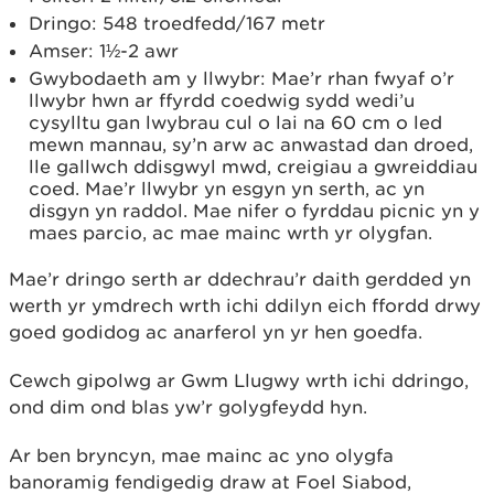
Dringo: 548 troedfedd/167 metr
Amser: 1½-2 awr
Gwybodaeth am y llwybr: Mae’r rhan fwyaf o’r
llwybr hwn ar ffyrdd coedwig sydd wedi’u
cysylltu gan lwybrau cul o lai na 60 cm o led
mewn mannau, sy’n arw ac anwastad dan droed,
lle gallwch ddisgwyl mwd, creigiau a gwreiddiau
coed. Mae’r llwybr yn esgyn yn serth, ac yn
disgyn yn raddol. Mae nifer o fyrddau picnic yn y
maes parcio, ac mae mainc wrth yr olygfan.
Mae’r dringo serth ar ddechrau’r daith gerdded yn
werth yr ymdrech wrth ichi ddilyn eich ffordd drwy
goed godidog ac anarferol yn yr hen goedfa.
Cewch gipolwg ar Gwm Llugwy wrth ichi ddringo,
ond dim ond blas yw’r golygfeydd hyn.
Ar ben bryncyn, mae mainc ac yno olygfa
banoramig fendigedig draw at Foel Siabod,