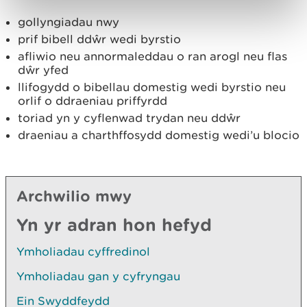
gollyngiadau nwy
prif bibell ddŵr wedi byrstio
afliwio neu annormaleddau o ran arogl neu flas
dŵr yfed
llifogydd o bibellau domestig wedi byrstio neu
orlif o ddraeniau priffyrdd
toriad yn y cyflenwad trydan neu ddŵr
draeniau a charthffosydd domestig wedi’u blocio
Archwilio mwy
Yn yr adran hon hefyd
Ymholiadau cyffredinol
Ymholiadau gan y cyfryngau
Ein Swyddfeydd