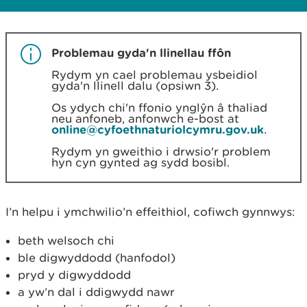
Problemau gyda'n llinellau ffôn
Rydym yn cael problemau ysbeidiol
gyda'n llinell dalu (opsiwn 3).
Os ydych chi'n ffonio ynglŷn â thaliad
neu anfoneb, anfonwch e-bost at
online@cyfoethnaturiolcymru.gov.uk
.
Rydym yn gweithio i drwsio'r problem
hyn cyn gynted ag sydd bosibl.
I’n helpu i ymchwilio’n effeithiol, cofiwch gynnwys:
beth welsoch chi
ble digwyddodd (hanfodol)
pryd y digwyddodd
a yw’n dal i ddigwydd nawr