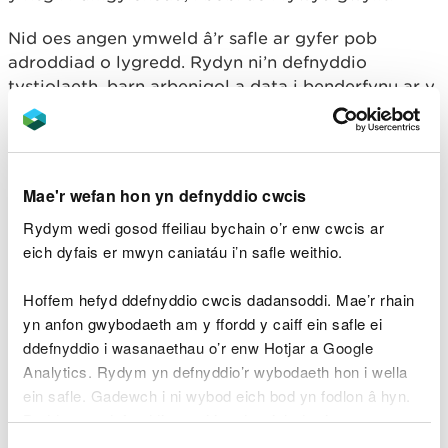
Nid oes angen ymweld â’r safle ar gyfer pob
adroddiad o lygredd. Rydyn ni’n defnyddio
tystiolaeth, barn arbenigol a data i benderfynu ar y
ffordd orau o ymateb.
Nid ydym yn darparu adborth unigol ar bob
adroddiad digwyddiad ond mae pob adroddiad a
Mae'r wefan hon yn defnyddio cwcis
dderbyniwn yn cael ei asesu'n arbenigol.
Rydym wedi gosod ffeiliau bychain o’r enw cwcis ar
Efallai y byddwn yn cysylltu â chi’n uniongyrchol i
eich dyfais er mwyn caniatáu i’n safle weithio.
gael rhagor o wybodaeth.
Hoffem hefyd ddefnyddio cwcis dadansoddi. Mae’r rhain
yn anfon gwybodaeth am y ffordd y caiff ein safle ei
ddefnyddio i wasanaethau o’r enw Hotjar a Google
Digwyddiadau i’w
Analytics. Rydym yn defnyddio’r wybodaeth hon i wella
hadrodd i’ch awdurdod
ein safle. Gadewch i ni wybod eich bod yn fodlon â hyn.
Byddwn yn defnyddio cwci i gadw eich dewis.
lleol