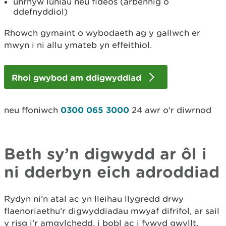
unrhyw luniau neu fideos (arbennig o
ddefnyddiol)
Rhowch gymaint o wybodaeth ag y gallwch er
mwyn i ni allu ymateb yn effeithiol.
Rhoi gwybod am ddigwyddiad
neu ffoniwch
0300 065 3000
24 awr o'r diwrnod
Beth sy’n digwydd ar ôl i
ni dderbyn eich adroddiad
Rydyn ni’n atal ac yn lleihau llygredd drwy
flaenoriaethu’r digwyddiadau mwyaf difrifol, ar sail
y risg i’r amgylchedd, i bobl ac i fywyd gwyllt.