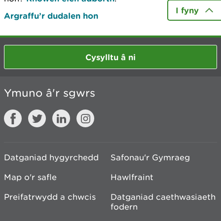
I fyny
Argraffu’r dudalen hon
Cysylltu â ni
Ymuno â'r sgwrs
Datganiad hygyrchedd
Safonau'r Gymraeg
Map o'r safle
Hawlfraint
Preifatrwydd a chwcis
Datganiad caethwasiaeth
fodern