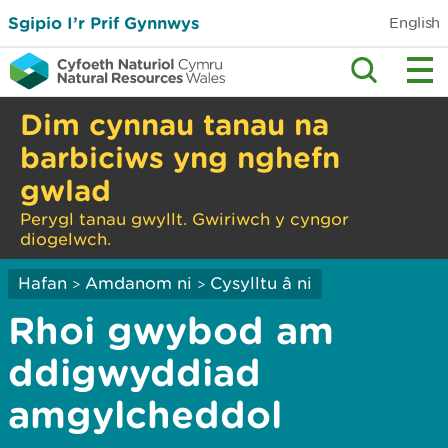
Sgipio I’r Prif Gynnwys
English
Dim cynnau tanau na
barbiciws yng nghefn
gwlad
Perygl tanau gwyllt. Gwiriwch y cyngor
diogelwch.
Hafan
Amdanom ni
Cysylltu â ni
>
>
Rhoi gwybod am
ddigwyddiad
amgylcheddol