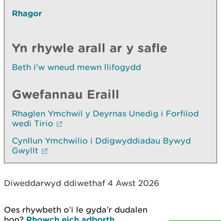
Rhagor
Yn rhywle arall ar y safle
Beth i'w wneud mewn llifogydd
Gwefannau Eraill
Rhaglen Ymchwil y Deyrnas Unedig i Forfilod
wedi Tirio
Cynllun Ymchwilio i Ddigwyddiadau Bywyd
Gwyllt
Diweddarwyd ddiwethaf 4 Awst 2026
Oes rhywbeth o’i le gyda’r dudalen
hon?
Rhowch eich adborth
.