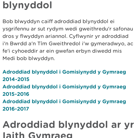
blynyddol
Bob blwyddyn caiff adroddiad blynyddol ei
ysgrifennu ar sut rydym wedi gweithredu'r safonau
dros y flwyddyn ariannol. Cyflwynir yr adroddiad
i'n Bwrdd a'n Tîm Gweithredol i'w gymeradwyo, ac
fe'i cyhoeddir ar ein gwefan erbyn diwedd mis
Medi bob blwyddyn.
Adroddiad blynyddol i Gomisiynydd y Gymraeg
2014-2015
Adroddiad blynyddol i Gomisiynydd y Gymraeg
2015-2016
Adroddiad blynyddol i Gomisiynydd y Gymraeg
2016-2017
Adroddiad blynyddol ar yr
Iaith Gymraeg