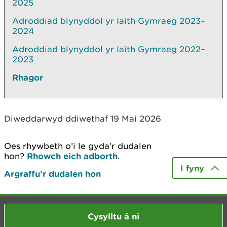
2025
Adroddiad blynyddol yr Iaith Gymraeg 2023–
2024
Adroddiad blynyddol yr Iaith Gymraeg 2022–
2023
Rhagor
Diweddarwyd ddiwethaf 19 Mai 2026
Oes rhywbeth o’i le gyda’r dudalen
hon?
Rhowch eich adborth
.
I fyny
Argraffu’r dudalen hon
Cysylltu â ni