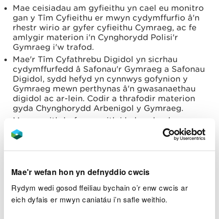
Mae ceisiadau am gyfieithu yn cael eu monitro
gan y Tîm Cyfieithu er mwyn cydymffurfio â'n
rhestr wirio ar gyfer cyfieithu Cymraeg, ac fe
amlygir materion i'n Cynghorydd Polisi'r
Gymraeg i'w trafod.
Mae'r Tîm Cyfathrebu Digidol yn sicrhau
cydymffurfedd â Safonau'r Gymraeg a Safonau
Digidol, sydd hefyd yn cynnwys gofynion y
Gymraeg mewn perthynas â'n gwasanaethau
digidol ac ar-lein. Codir a thrafodir materion
gyda Chynghorydd Arbenigol y Gymraeg.
Mae gweithdrefn ar waith i helpu rheolwyr
contractau i fonitro cydymffurfedd â Safonau'r
Gymraeg mewn cytundebau contract.
Mae gennym dîm penodedig sy'n cofnodi ac yn
delio â'r holl gwynion a dderbynnir ac sy'n
Mae'r wefan hon yn defnyddio cwcis
sicrhau yr ymdrinnir â hwy yn unol â hynny mewn
modd amserol.
Rydym wedi gosod ffeiliau bychain o’r enw cwcis ar
eich dyfais er mwyn caniatáu i’n safle weithio.
Caiff unrhyw risgiau o beidio â chydymffurfio â'r
safonau eu dwyn i sylw aelodau ein Tîm