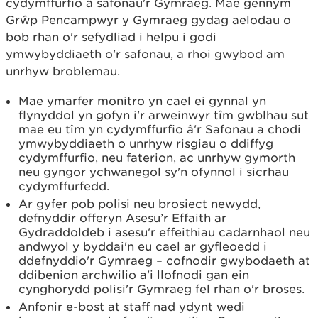
cydymffurfio â safonau'r Gymraeg. Mae gennym
Grŵp Pencampwyr y Gymraeg gydag aelodau o
bob rhan o'r sefydliad i helpu i godi
ymwybyddiaeth o'r safonau, a rhoi gwybod am
unrhyw broblemau.
Mae ymarfer monitro yn cael ei gynnal yn
flynyddol yn gofyn i'r arweinwyr tîm gwblhau sut
mae eu tîm yn cydymffurfio â'r Safonau a chodi
ymwybyddiaeth o unrhyw risgiau o ddiffyg
cydymffurfio, neu faterion, ac unrhyw gymorth
neu gyngor ychwanegol sy'n ofynnol i sicrhau
cydymffurfedd.
Ar gyfer pob polisi neu brosiect newydd,
defnyddir offeryn Asesu’r Effaith ar
Gydraddoldeb i asesu'r effeithiau cadarnhaol neu
andwyol y byddai'n eu cael ar gyfleoedd i
ddefnyddio'r Gymraeg – cofnodir gwybodaeth at
ddibenion archwilio a'i llofnodi gan ein
cynghorydd polisi'r Gymraeg fel rhan o'r broses.
Anfonir e-bost at staff nad ydynt wedi