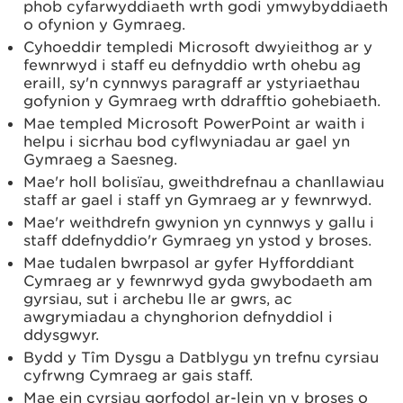
phob cyfarwyddiaeth wrth godi ymwybyddiaeth
o ofynion y Gymraeg.
Cyhoeddir templedi Microsoft dwyieithog ar y
fewnrwyd i staff eu defnyddio wrth ohebu ag
eraill, sy'n cynnwys paragraff ar ystyriaethau
gofynion y Gymraeg wrth ddrafftio gohebiaeth.
Mae templed Microsoft PowerPoint ar waith i
helpu i sicrhau bod cyflwyniadau ar gael yn
Gymraeg a Saesneg.
Mae'r holl bolisïau, gweithdrefnau a chanllawiau
staff ar gael i staff yn Gymraeg ar y fewnrwyd.
Mae'r weithdrefn gwynion yn cynnwys y gallu i
staff ddefnyddio'r Gymraeg yn ystod y broses.
Mae tudalen bwrpasol ar gyfer Hyfforddiant
Cymraeg ar y fewnrwyd gyda gwybodaeth am
gyrsiau, sut i archebu lle ar gwrs, ac
awgrymiadau a chynghorion defnyddiol i
ddysgwyr.
Bydd y Tîm Dysgu a Datblygu yn trefnu cyrsiau
cyfrwng Cymraeg ar gais staff.
Mae ein cyrsiau gorfodol ar-lein yn y broses o