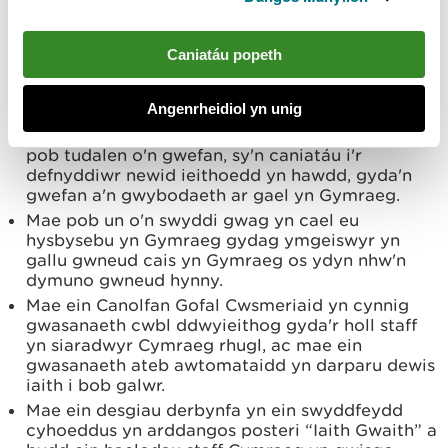
Gweithredir ein holl gyfrifon cyfryngau
cymdeithasol yn ddwyieithog gyda chymorth
gan ein Tîm Cyfathrebu.
Caniatáu popeth
Mae'r rhagdudalen ar ein gwefan yn darparu
dewis iaith i'r defnyddiwr bob tro y mae'n cyrchu
ein gwefan.
Angenrheidiol yn unig
Mae togl Cymraeg/Saesneg ar gornel dde uchaf
pob tudalen o'n gwefan, sy'n caniatáu i'r
defnyddiwr newid ieithoedd yn hawdd, gyda'n
gwefan a'n gwybodaeth ar gael yn Gymraeg.
Mae pob un o'n swyddi gwag yn cael eu
hysbysebu yn Gymraeg gydag ymgeiswyr yn
gallu gwneud cais yn Gymraeg os ydyn nhw'n
dymuno gwneud hynny.
Mae ein Canolfan Gofal Cwsmeriaid yn cynnig
gwasanaeth cwbl ddwyieithog gyda'r holl staff
yn siaradwyr Cymraeg rhugl, ac mae ein
gwasanaeth ateb awtomataidd yn darparu dewis
iaith i bob galwr.
Mae ein desgiau derbynfa yn ein swyddfeydd
cyhoeddus yn arddangos posteri “Iaith Gwaith” a