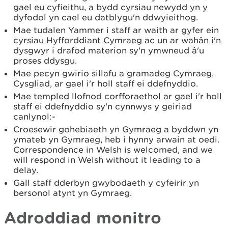
gael eu cyfieithu, a bydd cyrsiau newydd yn y
dyfodol yn cael eu datblygu'n ddwyieithog.
Mae tudalen Yammer i staff ar waith ar gyfer ein
cyrsiau Hyfforddiant Cymraeg ac un ar wahân i'n
dysgwyr i drafod materion sy'n ymwneud â'u
proses ddysgu.
Mae pecyn gwirio sillafu a gramadeg Cymraeg,
Cysgliad, ar gael i'r holl staff ei ddefnyddio.
Mae templed llofnod corfforaethol ar gael i'r holl
staff ei ddefnyddio sy'n cynnwys y geiriad
canlynol:-
Croesewir gohebiaeth yn Gymraeg a byddwn yn
ymateb yn Gymraeg, heb i hynny arwain at oedi.
Correspondence in Welsh is welcomed, and we
will respond in Welsh without it leading to a
delay.
Gall staff dderbyn gwybodaeth y cyfeirir yn
bersonol atynt yn Gymraeg.
Adroddiad monitro