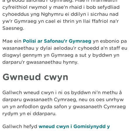
a greodd safonau'r Gymraeg. Mae'n fframwaith
cyfreithiol rwymol y mae'n rhaid i bob sefydliad
cyhoeddus yng Nghymru ei ddilyn i sicrhau nad
yw'r Gymraeg yn cael ei thrin yn llai ffafriol na'r
Saesneg.
Mae ein
Polisi ar Safonau’r Gymraeg
yn esbonio pa
wasanaethau y dylai aelodau’r cyhoedd a'n staff eu
disgwyl gennym yn Gymraeg a sut y byddwn yn
darparu'r gwasanaethau hynny.
Gwneud cwyn
Gallwch wneud cwyn i ni os byddwn ni'n methu â
darparu gwasanaeth Cymraeg, neu os oes unrhyw
un yn anfodlon gyda safon y gwasanaeth Cymraeg
rydym yn ei ddarparu.
Gallwch hefyd
wneud cwyn i Gomisiynydd y