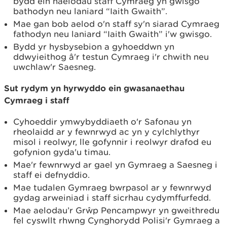
bydd ein haelodau staff Cymraeg yn gwisgo
bathodyn neu laniard “Iaith Gwaith”.
Mae gan bob aelod o'n staff sy'n siarad Cymraeg
fathodyn neu laniard “Iaith Gwaith” i'w gwisgo.
Bydd yr hysbysebion a gyhoeddwn yn
ddwyieithog â'r testun Cymraeg i'r chwith neu
uwchlaw'r Saesneg.
Sut rydym yn hyrwyddo ein gwasanaethau
Cymraeg i staff
Cyhoeddir ymwybyddiaeth o'r Safonau yn
rheolaidd ar y fewnrwyd ac yn y cylchlythyr
misol i reolwyr, lle gofynnir i reolwyr drafod eu
gofynion gyda'u timau.
Mae'r fewnrwyd ar gael yn Gymraeg a Saesneg i
staff ei defnyddio.
Mae tudalen Gymraeg bwrpasol ar y fewnrwyd
gydag arweiniad i staff sicrhau cydymffurfedd.
Mae aelodau’r Grŵp Pencampwyr yn gweithredu
fel cyswllt rhwng Cynghorydd Polisi'r Gymraeg a