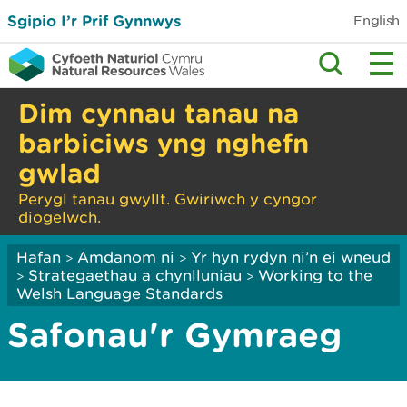
Sgipio I’r Prif Gynnwys
English
Dim cynnau tanau na
barbiciws yng nghefn
gwlad
Perygl tanau gwyllt. Gwiriwch y cyngor
diogelwch.
Hafan
Amdanom ni
Yr hyn rydyn ni’n ei wneud
>
>
Strategaethau a chynlluniau
Working to the
>
>
Welsh Language Standards
Safonau'r Gymraeg