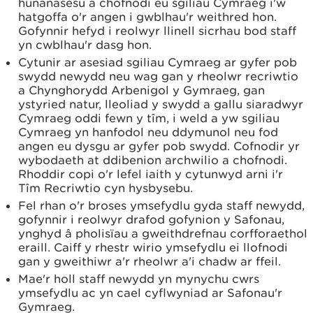
hunanasesu a chofnodi eu sgiliau Cymraeg i'w
hatgoffa o'r angen i gwblhau'r weithred hon.
Gofynnir hefyd i reolwyr llinell sicrhau bod staff
yn cwblhau'r dasg hon.
Cytunir ar asesiad sgiliau Cymraeg ar gyfer pob
swydd newydd neu wag gan y rheolwr recriwtio
a Chynghorydd Arbenigol y Gymraeg, gan
ystyried natur, lleoliad y swydd a gallu siaradwyr
Cymraeg oddi fewn y tîm, i weld a yw sgiliau
Cymraeg yn hanfodol neu ddymunol neu fod
angen eu dysgu ar gyfer pob swydd. Cofnodir yr
wybodaeth at ddibenion archwilio a chofnodi.
Rhoddir copi o'r lefel iaith y cytunwyd arni i'r
Tîm Recriwtio cyn hysbysebu.
Fel rhan o'r broses ymsefydlu gyda staff newydd,
gofynnir i reolwyr drafod gofynion y Safonau,
ynghyd â pholisïau a gweithdrefnau corfforaethol
eraill. Caiff y rhestr wirio ymsefydlu ei llofnodi
gan y gweithiwr a'r rheolwr a'i chadw ar ffeil.
Mae'r holl staff newydd yn mynychu cwrs
ymsefydlu ac yn cael cyflwyniad ar Safonau'r
Gymraeg.