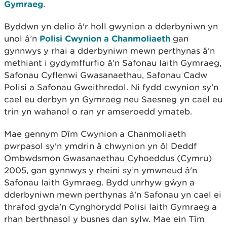
Gymraeg
.
Byddwn yn delio â'r holl gwynion a dderbyniwn yn
unol â’n
Polisi Cwynion a Chanmoliaeth
gan
gynnwys y rhai a dderbyniwn mewn perthynas â'n
methiant i gydymffurfio â'n Safonau Iaith Gymraeg,
Safonau Cyflenwi Gwasanaethau, Safonau Cadw
Polisi a Safonau Gweithredol.
Ni fydd cwynion sy'n
cael eu derbyn yn Gymraeg neu Saesneg yn cael eu
trin yn wahanol o ran yr amseroedd ymateb.
Mae gennym Dîm Cwynion a Chanmoliaeth
pwrpasol sy'n ymdrin â chwynion yn ôl Deddf
Ombwdsmon Gwasanaethau Cyhoeddus (Cymru)
2005, gan gynnwys y rheini sy’n ymwneud â'n
Safonau Iaith Gymraeg. Bydd unrhyw gŵyn a
dderbyniwn mewn perthynas â'n Safonau yn cael ei
thrafod gyda'n Cynghorydd Polisi Iaith Gymraeg a
rhan berthnasol y busnes dan sylw. Mae ein Tîm