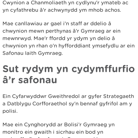
Cwynion a Chanmoliaeth yn cydlynu'r ymateb ac
yn cyfathrebu â'r achwynydd ym mhob achos.
Mae canllawiau ar gael i'n staff ar ddelio â
chwynion mewn perthynas â'r Gymraeg ar ein
mewnrwyd. Mae'r ffordd yr ydym yn delio â
chwynion yn rhan o'n hyfforddiant ymsefydlu ar ein
Safonau Iaith Gymraeg.
Sut rydym yn cydymffurfio
â’r safonau
Ein Cyfarwyddwr Gweithredol ar gyfer Strategaeth
a Datblygu Corfforaethol sy'n bennaf gyfrifol am y
polisi.
Mae ein Cynghorydd ar Bolisi’r Gymraeg yn
monitro ein gwaith i sicrhau ein bod yn