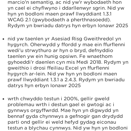
marcio'n semantig, ac nid yw'r wybodaeth hon
yn cael ei chyflwyno i ddarllenwyr sgrin. Nid yw
hyn yn bodloni maen prawf llwyddiant 1.3.1
WCAG 2.1 (gwybodaeth a pherthnasoedd).
Rydym yn bwriadu datrys hyn erbyn Ionawr 2025
nid yw taenlen yr Asesiad Risg Gweithredol yn
hygyrch. Oherwydd y ffordd y mae ein ffurflenni
wedi'u strwythuro ar hyn o bryd, defnyddio
taenlen yw ein hunig opsiwn. Fe wnaethom
gyhoeddi’r daenlen cyn mis Medi 2018. Rydym yn
gweithio i drosi ffeiliau Excel yn ffurflenni
hygyrch ar-lein. Nid yw hyn yn bodloni maen
prawf llwyddiant 1.3.1 a 2.4.3. Rydym yn bwriadu
datrys hyn erbyn Ionawr 2025
wrth chwyddo testun i 200%, gellir gweld
problemau wrth i destun gael ei gwtogi ac i
gynnwys orgyffwrdd. Mae hyn yn digwydd yn
bennaf gyda chynnwys a gefnogir gan drydydd
parti ond gellir ei weld hefyd gydag eiconau
testun a blychau cynnwys. Nid yw hyn yn bodloni