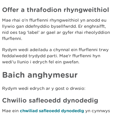
Offer a thrafodion rhyngweithiol
Mae rhai o'n ffurflenni rhyngweithiol yn anodd eu
llywio gan ddefnyddio bysellfwrdd. Er enghraifft,
nid oes tag ‘label’ ar gael ar gyfer rhai rheolyddion
ffurflenni.
Rydym wedi adeiladu a chynnal ein ffurflenni trwy
feddalwedd trydydd parti. Mae'r ffurflenni hyn
wedi'u llunio i edrych fel ein gwefan.
Baich anghymesur
Rydym wedi edrych ar y gost o drwsio:
Chwilio safleoedd dynodedig
Mae ein
chwiliad safleoedd dynodedig
yn cynnwys