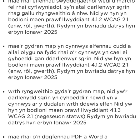
mae rhai elfennau swyddogaethol wedi'u marcio
fel rhai cyflwyniadol, sy'n atal darllenwyr sgrin
rhag gallu rhyngweithio â nhw. Nid yw hyn yn
bodloni maen prawf llwyddiant 4.1.2 WCAG 2.1
(enw, rôl, gwerth). Rydym yn bwriadu datrys hyn
erbyn Ionawr 2025
mae'r gydran map yn cynnwys elfennau cudd a
allai olygu na fydd rhai o'r cynnwys yn cael ei
gyhoeddi gan ddarllenwyr sgrin. Nid yw hyn yn
bodloni maen prawf llwyddiant 4.1.2 WCAG 2.1
(enw, rôl, gwerth). Rydym yn bwriadu datrys hyn
erbyn Ionawr 2025
wrth ryngweithio gyda'r gydran map, nid yw’r
darllenydd sgrin yn cyhoeddi’r newid yn y
cynnwys ar y dudalen wrth ddewis elfen Nid yw
hyn yn bodloni maen prawf llwyddiant 4.1.3
WCAG 2.1 (negeseuon statws) Rydym yn bwriadu
datrys hyn erbyn Ionawr 2025
mae rhai o’n dogfennau PDF a Word a