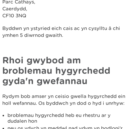
Parc Cathays,
Caerdydd,
CF10 3NQ
Byddwn yn ystyried eich cais ac yn cysylltu â chi
ymhen 5 diwrnod gwaith.
Rhoi gwybod am
broblemau hygyrchedd
gyda'n gwefannau
Rydym bob amser yn ceisio gwella hygyrchedd ein
holl wefannau. Os byddwch yn dod o hyd i unrhyw:
broblemau hygyrchedd heb eu rhestru ar y
dudalen hon
neu os ydych yn meddwl nad ydym yn bodloni'r