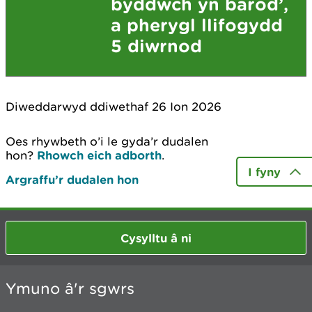
byddwch yn barod’,
a pherygl llifogydd
5 diwrnod
Diweddarwyd ddiwethaf 26 Ion 2026
Oes rhywbeth o’i le gyda’r dudalen
hon?
Rhowch eich adborth
.
I fyny
Argraffu’r dudalen hon
Cysylltu â ni
Ymuno â'r sgwrs