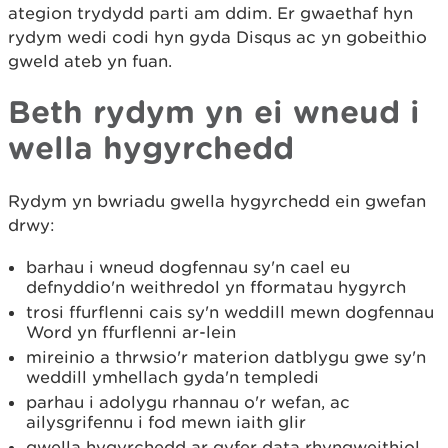
ategion trydydd parti am ddim. Er gwaethaf hyn
rydym wedi codi hyn gyda Disqus ac yn gobeithio
gweld ateb yn fuan.
Beth rydym yn ei wneud i
wella hygyrchedd
Rydym yn bwriadu gwella hygyrchedd ein gwefan
drwy:
barhau i wneud dogfennau sy'n cael eu
defnyddio'n weithredol yn fformatau hygyrch
trosi ffurflenni cais sy'n weddill mewn dogfennau
Word yn ffurflenni ar-lein
mireinio a thrwsio'r materion datblygu gwe sy'n
weddill ymhellach gyda'n templedi
parhau i adolygu rhannau o'r wefan, ac
ailysgrifennu i fod mewn iaith glir
gwella hygyrchedd ar gyfer data rhyngweithiol,