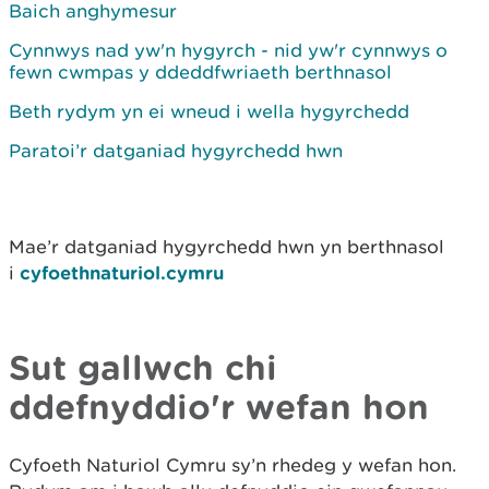
Baich anghymesur
Cynnwys nad yw'n hygyrch - nid yw'r cynnwys o
fewn cwmpas y ddeddfwriaeth berthnasol
Beth rydym yn ei wneud i wella hygyrchedd
Paratoi’r datganiad hygyrchedd hwn
Mae’r datganiad hygyrchedd hwn yn berthnasol
i
cyfoethnaturiol.cymru
Sut gallwch chi
ddefnyddio'r wefan hon
Cyfoeth Naturiol Cymru sy’n rhedeg y wefan hon.