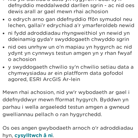
defnyddio meddalwedd darllen sgrin - ac nid oes
dewis arall ar gael mewn rhai achosion
o edrych arno gan ddefnyddio ffôn symudol neu
lechen, gallai’r edrychiad a’r ymarferoldeb newid
ni fydd adroddiadau rhyngweithiol yn newid yn
ddeinamig gyda'r swyddogaeth chwyddo sgrin
nid oes unrhyw un o'n mapiau yn hygyrch ac nid
ydynt yn cynnwys testun amgen yn y rhan fwyaf
o achosion
y swyddogaeth chwilio sy'n chwilio setiau data a
chymwysiadau ar ein platfform data gofodol
agored, ESRI ArcGIS Ar-lein
Mewn rhai achosion, nid yw'r wybodaeth ar gael i
ddefnyddwyr mewn fformat hygyrch. Byddwn yn
parhau i wella argaeledd testun amgen a gwneud
gwelliannau pellach o ran hygyrchedd.
Os oes angen gwybodaeth arnoch o'r adroddiadau
hyn,
cysylltwch â ni
.