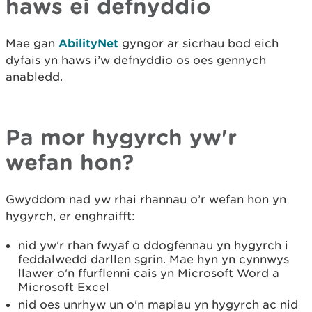
haws ei defnyddio
Mae gan
AbilityNet
gyngor ar sicrhau bod eich
dyfais yn haws i’w defnyddio os oes gennych
anabledd.
Pa mor hygyrch yw'r
wefan hon?
Gwyddom nad yw rhai rhannau o’r wefan hon yn
hygyrch, er enghraifft:
nid yw'r rhan fwyaf o ddogfennau yn hygyrch i
feddalwedd darllen sgrin. Mae hyn yn cynnwys
llawer o'n ffurflenni cais yn Microsoft Word a
Microsoft Excel
nid oes unrhyw un o'n mapiau yn hygyrch ac nid