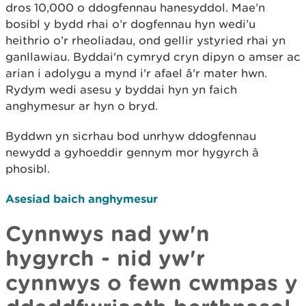
dros 10,000 o ddogfennau hanesyddol. Mae’n
bosibl y bydd rhai o’r dogfennau hyn wedi’u
heithrio o’r rheoliadau, ond gellir ystyried rhai yn
ganllawiau. Byddai'n cymryd cryn dipyn o amser ac
arian i adolygu a mynd i'r afael â'r mater hwn.
Rydym wedi asesu y byddai hyn yn faich
anghymesur ar hyn o bryd.
Byddwn yn sicrhau bod unrhyw ddogfennau
newydd a gyhoeddir gennym mor hygyrch â
phosibl. ​
Asesiad baich anghymesur
Cynnwys nad yw'n
hygyrch - nid yw'r
cynnwys o fewn cwmpas y