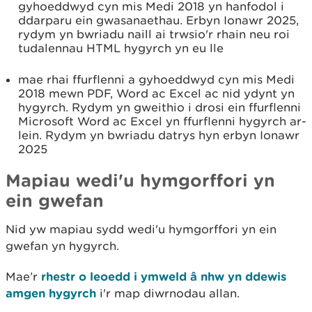
gyhoeddwyd cyn mis Medi 2018 yn hanfodol i
ddarparu ein gwasanaethau. Erbyn Ionawr 2025,
rydym yn bwriadu naill ai trwsio'r rhain neu roi
tudalennau HTML hygyrch yn eu lle
mae rhai ffurflenni a gyhoeddwyd cyn mis Medi
2018 mewn PDF, Word ac Excel ac nid ydynt yn
hygyrch. Rydym yn gweithio i drosi ein ffurflenni
Microsoft Word ac Excel yn ffurflenni hygyrch ar-
lein. Rydym yn bwriadu datrys hyn erbyn Ionawr
2025
Mapiau wedi'u hymgorffori yn
ein gwefan
Nid yw mapiau sydd wedi'u hymgorffori yn ein
gwefan yn hygyrch.
Mae’r
rhestr o leoedd i ymweld â nhw yn ddewis
amgen hygyrch
i'r map diwrnodau allan.