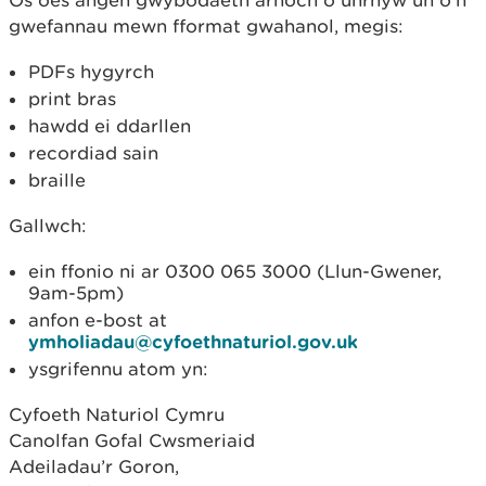
Os oes angen gwybodaeth arnoch o unrhyw un o’n
gwefannau mewn fformat gwahanol, megis:
PDFs hygyrch
print bras
hawdd ei ddarllen
recordiad sain
braille
Gallwch:
ein ffonio ni ar 0300 065 3000 (Llun-Gwener,
9am-5pm)
anfon e-bost at
ymholiadau@cyfoethnaturiol.gov.uk
ysgrifennu atom yn:
Cyfoeth Naturiol Cymru
Canolfan Gofal Cwsmeriaid
Adeiladau’r Goron,