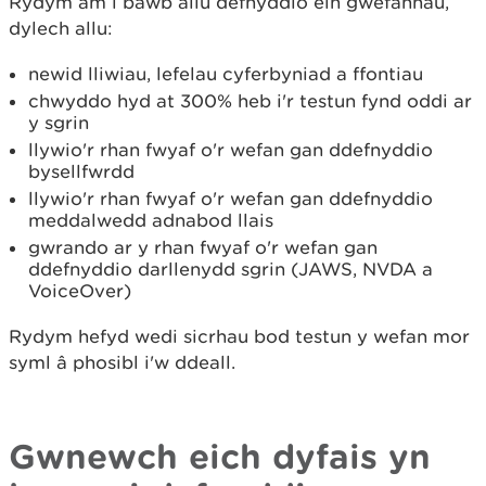
Rydym am i bawb allu defnyddio ein gwefannau,
dylech allu:
newid lliwiau, lefelau cyferbyniad a ffontiau
chwyddo hyd at 300% heb i'r testun fynd oddi ar
y sgrin
llywio'r rhan fwyaf o'r wefan gan ddefnyddio
bysellfwrdd
llywio'r rhan fwyaf o'r wefan gan ddefnyddio
meddalwedd adnabod llais
gwrando ar y rhan fwyaf o'r wefan gan
ddefnyddio darllenydd sgrin (JAWS, NVDA a
VoiceOver)
Rydym hefyd wedi sicrhau bod testun y wefan mor
syml â phosibl i'w ddeall.
Gwnewch eich dyfais yn