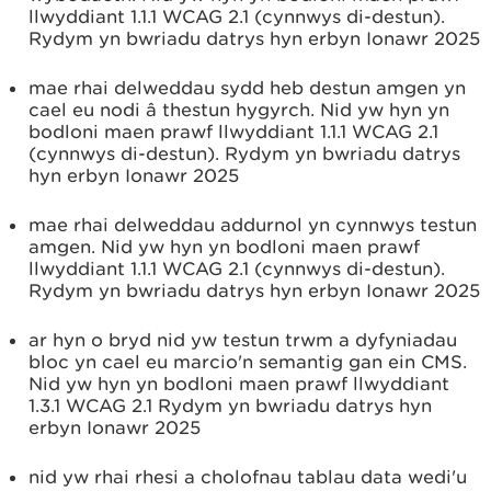
llwyddiant 1.1.1 WCAG 2.1 (cynnwys di-destun).
Rydym yn bwriadu datrys hyn erbyn Ionawr 2025
mae rhai delweddau sydd heb destun amgen yn
cael eu nodi â thestun hygyrch. Nid yw hyn yn
bodloni maen prawf llwyddiant 1.1.1 WCAG 2.1
(cynnwys di-destun). Rydym yn bwriadu datrys
hyn erbyn Ionawr 2025
mae rhai delweddau addurnol yn cynnwys testun
amgen. Nid yw hyn yn bodloni maen prawf
llwyddiant 1.1.1 WCAG 2.1 (cynnwys di-destun).
Rydym yn bwriadu datrys hyn erbyn Ionawr 2025
ar hyn o bryd nid yw testun trwm a dyfyniadau
bloc yn cael eu marcio'n semantig gan ein CMS.
Nid yw hyn yn bodloni maen prawf llwyddiant
1.3.1 WCAG 2.1 Rydym yn bwriadu datrys hyn
erbyn Ionawr 2025
nid yw rhai rhesi a cholofnau tablau data wedi'u