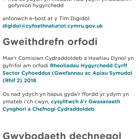
gofynion hygyrchedd
anfonwch e-bost at y Tîm Digidol:
digidol@cyfoethnaturiol.cymru.gov.uk
Gweithdrefn orfodi
Mae’r Comisiwn Cydraddoldeb a Hawliau Dynol yn
gyfrifol am orfodi
Rheoliadau Hygyrchedd Cyrff
Sector Cyhoeddus (Gwefannau ac Apiau Symudol
(Rhif 2) 2018
.
Os nad ydych yn hapus gyda'r ffordd yr ydym yn
ymateb i'ch cwyn,
cysylltwch â'r Gwasanaeth
Cynghori a Chefnogi Cydraddoldeb
.
Gwybodaeth dechnegol