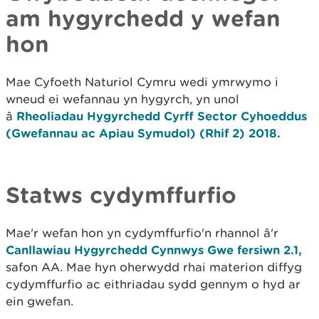
am hygyrchedd y wefan
hon
Mae Cyfoeth Naturiol Cymru wedi ymrwymo i
wneud ei wefannau yn hygyrch, yn unol
â
Rheoliadau Hygyrchedd Cyrff Sector Cyhoeddus
(Gwefannau ac Apiau Symudol) (Rhif 2) 2018.
Statws cydymffurfio
Mae'r wefan hon yn cydymffurfio'n rhannol â'r
Canllawiau Hygyrchedd Cynnwys Gwe fersiwn 2.1,
safon AA. Mae hyn oherwydd rhai materion diffyg
cydymffurfio ac eithriadau sydd gennym o hyd ar
ein gwefan.