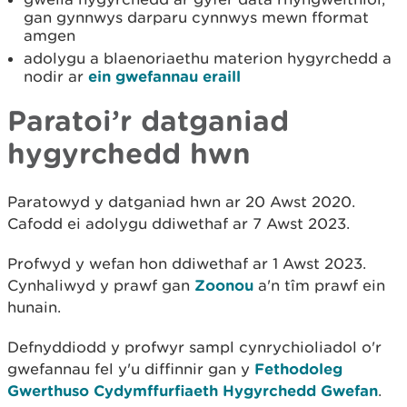
gan gynnwys darparu cynnwys mewn fformat
amgen
adolygu a blaenoriaethu materion hygyrchedd a
nodir ar
ein gwefannau eraill
Paratoi’r datganiad
hygyrchedd hwn
Paratowyd y datganiad hwn ar 20 Awst 2020.
Cafodd ei adolygu ddiwethaf ar 7 Awst 2023.
Profwyd y wefan hon ddiwethaf ar 1 Awst 2023.
Cynhaliwyd y prawf gan
Zoonou
a'n tîm prawf ein
hunain.
Defnyddiodd y profwyr sampl cynrychioliadol o'r
gwefannau fel y'u diffinnir gan y
Fethodoleg
Gwerthuso Cydymffurfiaeth Hygyrchedd Gwefan
.