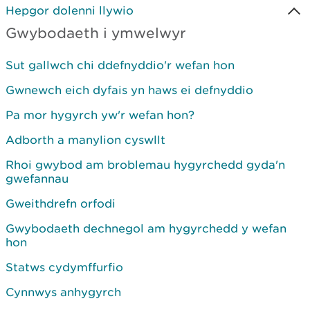
Hepgor dolenni llywio
Gwybodaeth i ymwelwyr
Sut gallwch chi ddefnyddio'r wefan hon
Gwnewch eich dyfais yn haws ei defnyddio
Pa mor hygyrch yw'r wefan hon?
Adborth a manylion cyswllt
Rhoi gwybod am broblemau hygyrchedd gyda'n
gwefannau
Gweithdrefn orfodi
Gwybodaeth dechnegol am hygyrchedd y wefan
hon
Statws cydymffurfio
Cynnwys anhygyrch