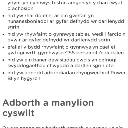
ydynt yn cynnwys testun amgen yn y rhan fwyaf
o achosion
nid yw rhai dolenni ar ein gwefan yn
hunanesboniadol ar gyfer defnyddiwr darllenydd
sgrin
nid yw rhywfaint o gynnwys tablau wedi'i farcio'n
gywir ar gyfer defnyddiwr darllenydd sgrin
efallai y bydd rhywfaint o gynnwys yn cael ei
gwtogi wrth gymhwyso CSS personol i'r dudalen
nid yw ein baner dewisiadau cwcis yn cefnogi
swyddogaethau chwyddo a darllen sgrin eto
nid yw adnodd adroddiadau rhyngweithiol Power
BI yn hygyrch
Adborth a manylion
cyswllt