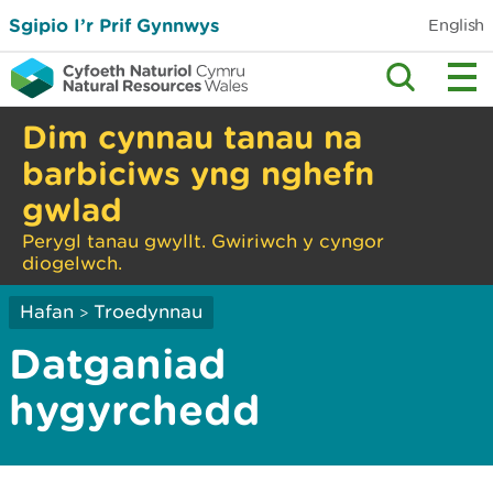
Sgipio I’r Prif Gynnwys
English
Dim cynnau tanau na
barbiciws yng nghefn
gwlad
Perygl tanau gwyllt. Gwiriwch y cyngor
diogelwch.
Hafan
Troedynnau
>
Datganiad
hygyrchedd