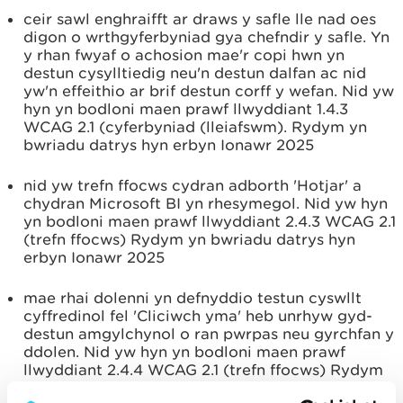
ceir sawl enghraifft ar draws y safle lle nad oes
digon o wrthgyferbyniad gya chefndir y safle. Yn
y rhan fwyaf o achosion mae'r copi hwn yn
destun cysylltiedig neu'n destun dalfan ac nid
yw'n effeithio ar brif destun corff y wefan. Nid yw
hyn yn bodloni maen prawf llwyddiant 1.4.3
WCAG 2.1 (cyferbyniad (lleiafswm). Rydym yn
bwriadu datrys hyn erbyn Ionawr 2025
nid yw trefn ffocws cydran adborth 'Hotjar' a
chydran Microsoft BI yn rhesymegol. Nid yw hyn
yn bodloni maen prawf llwyddiant 2.4.3 WCAG 2.1
(trefn ffocws) Rydym yn bwriadu datrys hyn
erbyn Ionawr 2025
mae rhai dolenni yn defnyddio testun cyswllt
cyffredinol fel 'Cliciwch yma' heb unrhyw gyd-
destun amgylchynol o ran pwrpas neu gyrchfan y
ddolen. Nid yw hyn yn bodloni maen prawf
llwyddiant 2.4.4 WCAG 2.1 (trefn ffocws) Rydym
yn bwriadu datrys hyn erbyn Ionawr 2025