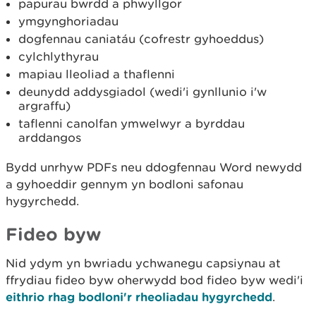
papurau bwrdd a phwyllgor
ymgynghoriadau
dogfennau caniatáu (cofrestr gyhoeddus)
cylchlythyrau
mapiau lleoliad a thaflenni
deunydd addysgiadol (wedi'i gynllunio i'w
argraffu)
taflenni canolfan ymwelwyr a byrddau
arddangos
Bydd unrhyw PDFs neu ddogfennau Word newydd
a gyhoeddir gennym yn bodloni safonau
hygyrchedd.
Fideo byw
Nid ydym yn bwriadu ychwanegu capsiynau at
ffrydiau fideo byw oherwydd bod fideo byw wedi'i
eithrio rhag bodloni'r rheoliadau hygyrchedd
.