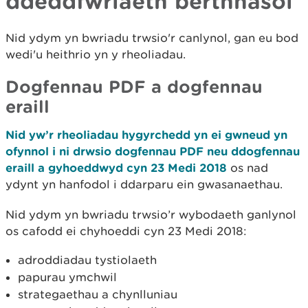
ddeddfwriaeth berthnasol
Nid ydym yn bwriadu trwsio'r canlynol, gan eu bod
wedi'u heithrio yn y rheoliadau.
Dogfennau PDF a dogfennau
eraill
Nid yw’r rheoliadau hygyrchedd yn ei gwneud yn
ofynnol i ni drwsio dogfennau PDF neu ddogfennau
eraill a gyhoeddwyd cyn 23 Medi 2018
os nad
ydynt yn hanfodol i ddarparu ein gwasanaethau.
Nid ydym yn bwriadu trwsio’r wybodaeth ganlynol
os cafodd ei chyhoeddi cyn 23 Medi 2018:
adroddiadau tystiolaeth
papurau ymchwil
strategaethau a chynlluniau