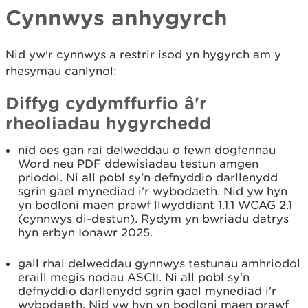
Cynnwys anhygyrch
Nid yw'r cynnwys a restrir isod yn hygyrch am y
rhesymau canlynol:
Diffyg cydymffurfio â'r
rheoliadau hygyrchedd
nid oes gan rai delweddau o fewn dogfennau
Word neu PDF ddewisiadau testun amgen
priodol. Ni all pobl sy'n defnyddio darllenydd
sgrin gael mynediad i'r wybodaeth. Nid yw hyn
yn bodloni maen prawf llwyddiant 1.1.1 WCAG 2.1
(cynnwys di-destun). Rydym yn bwriadu datrys
hyn erbyn Ionawr 2025.
gall rhai delweddau gynnwys testunau amhriodol
eraill megis nodau ASCII. Ni all pobl sy'n
defnyddio darllenydd sgrin gael mynediad i'r
wybodaeth. Nid yw hyn yn bodloni maen prawf