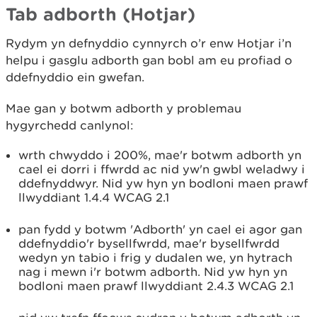
Tab adborth (Hotjar)
Rydym yn defnyddio cynnyrch o’r enw Hotjar i’n
helpu i gasglu adborth gan bobl am eu profiad o
ddefnyddio ein gwefan.
Mae gan y botwm adborth y problemau
hygyrchedd canlynol:
wrth chwyddo i 200%, mae'r botwm adborth yn
cael ei dorri i ffwrdd ac nid yw'n gwbl weladwy i
ddefnyddwyr. Nid yw hyn yn bodloni maen prawf
llwyddiant 1.4.4 WCAG 2.1
pan fydd y botwm 'Adborth' yn cael ei agor gan
ddefnyddio'r bysellfwrdd, mae'r bysellfwrdd
wedyn yn tabio i frig y dudalen we, yn hytrach
nag i mewn i'r botwm adborth. Nid yw hyn yn
bodloni maen prawf llwyddiant 2.4.3 WCAG 2.1