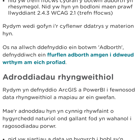
nid yw trefn ffocws cydran y botwm adborth yn
rhesymegol. Nid yw hyn yn bodloni maen prawf
llwyddiant 2.4.3 WCAG 2.1 (trefn ffocws)
Rydym wedi gofyn i'r cyflenwr ddatrys y materion
hyn.
Os na allwch ddefnyddio ein botwm 'Adborth',
defnyddiwch ein
ffurflen adborth amgen i ddweud
wrthym am eich profiad
.
Adroddiadau rhyngweithiol
Rydym yn defnyddio ArcGIS a PowerBI i fewnosod
data rhyngweithiol a mapiau ar ein gwefan.
Mae'r adnoddau hyn yn cynnig rhywfaint o
hygyrchedd naturiol ond gallant fod yn wahanol i
ragosodiadau porwr.
nid yw siartiau a data yn hygyrch i bobl sy'n