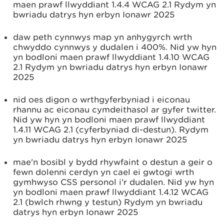
maen prawf llwyddiant 1.4.4 WCAG 2.1 Rydym yn
bwriadu datrys hyn erbyn Ionawr 2025
daw peth cynnwys map yn anhygyrch wrth
chwyddo cynnwys y dudalen i 400%. Nid yw hyn
yn bodloni maen prawf llwyddiant 1.4.10 WCAG
2.1 Rydym yn bwriadu datrys hyn erbyn Ionawr
2025
nid oes digon o wrthgyferbyniad i eiconau
rhannu ac eiconau cymdeithasol ar gyfer twitter.
Nid yw hyn yn bodloni maen prawf llwyddiant
1.4.11 WCAG 2.1 (cyferbyniad di-destun). Rydym
yn bwriadu datrys hyn erbyn Ionawr 2025
mae'n bosibl y bydd rhywfaint o destun a geir o
fewn dolenni cerdyn yn cael ei gwtogi wrth
gymhwyso CSS personol i'r dudalen. Nid yw hyn
yn bodloni maen prawf llwyddiant 1.4.12 WCAG
2.1 (bwlch rhwng y testun) Rydym yn bwriadu
datrys hyn erbyn Ionawr 2025