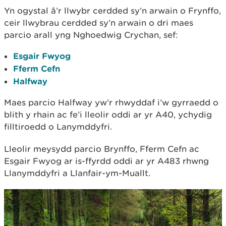
Yn ogystal â’r llwybr cerdded sy’n arwain o Frynffo,
ceir llwybrau cerdded sy’n arwain o dri maes
parcio arall yng Nghoedwig Crychan, sef:
Esgair Fwyog
Fferm Cefn
Halfway
Maes parcio Halfway yw’r rhwyddaf i’w gyrraedd o
blith y rhain ac fe’i lleolir oddi ar yr A40, ychydig
filltiroedd o Lanymddyfri.
Lleolir meysydd parcio Brynffo, Fferm Cefn ac
Esgair Fwyog ar is-ffyrdd oddi ar yr A483 rhwng
Llanymddyfri a Llanfair-ym-Muallt.