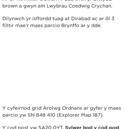
brown a gwyn am Lwybrau Coedwig Crychan.
Dilynwch yr isffordd tuag at Dirabad ac ar ôl 3
filltir mae'r maes parcio Brynffo ar y dde.
Y cyfeirnod grid Arolwg Ordnans ar gyfer y maes
parcio yw SN 848 410 (Explorer Map 187).
Y cod post yw SA20 0YT.
Sylwer bod y cod post