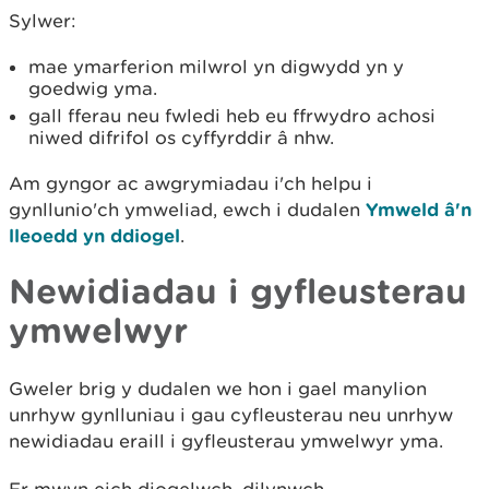
Sylwer:
mae ymarferion milwrol yn digwydd yn y
goedwig yma.
gall fferau neu fwledi heb eu ffrwydro achosi
niwed difrifol os cyffyrddir â nhw.
Am gyngor ac awgrymiadau i'ch helpu i
gynllunio'ch ymweliad, ewch i dudalen
Ymweld â'n
lleoedd yn ddiogel
.
Newidiadau i gyfleusterau
ymwelwyr
Gweler brig y dudalen we hon i gael manylion
unrhyw gynlluniau i gau cyfleusterau neu unrhyw
newidiadau eraill i gyfleusterau ymwelwyr yma.
Er mwyn eich diogelwch, dilynwch