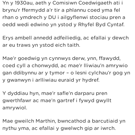
Yn y 1930au, aeth y Comisiwn Coedwigaeth ati i
brynu’r ffermydd a’r tir a phlannu coed yma fel
rhan o ymdrech y DU i ailgyflenwi stociau pren a
oedd wedi edwino yn ystod y Rhyfel Byd Cyntaf.
Erys ambell annedd adfeiliedig, ac efallai y dewch
ar eu traws yn ystod eich taith.
Mae’r goedwig yn cynnwys derw, ynn, ffawydd,
coed cyll a chonwydd, ac mae’r lliwiau’n amrywio
gan ddibynnu ar y tymor – o lesni cylchau’r gog yn
y gwanwyn i arlliwiau euraid yr hydref.
Y dyddiau hyn, mae’r safle’n darparu pren
gwerthfawr ac mae’n gartref i fywyd gwyllt
amrywiol.
Mae gweilch Marthin, bwncathod a barcutiaid yn
nythu yma, ac efallai y gwelwch gip ar iwrch.