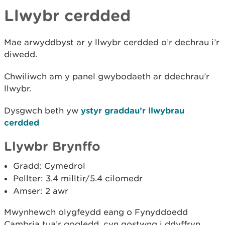
Llwybr cerdded
Mae arwyddbyst ar y llwybr cerdded o’r dechrau i’r
diwedd.
Chwiliwch am y panel gwybodaeth ar ddechrau’r
llwybr.
Dysgwch beth yw
ystyr graddau’r llwybrau
cerdded
Llywbr Brynffo
Gradd: Cymedrol
Pellter: 3.4 milltir/5.4 cilomedr
Amser: 2 awr
Mwynhewch olygfeydd eang o Fynyddoedd
Cambria tua’r gogledd, cyn gostwng i ddyffryn