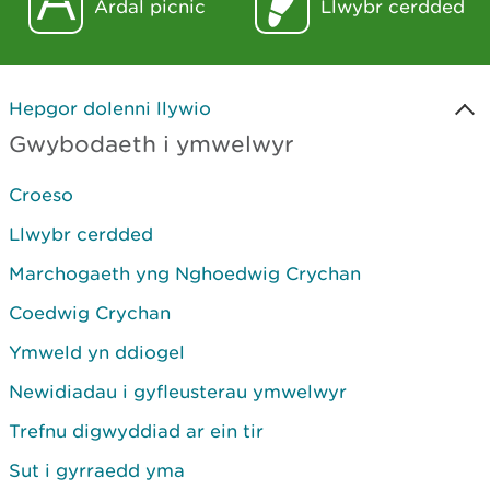
Ardal picnic
Llwybr cerdded
Hepgor dolenni llywio
Gwybodaeth i ymwelwyr
Croeso
Llwybr cerdded
Marchogaeth yng Nghoedwig Crychan
Coedwig Crychan
Ymweld yn ddiogel
Newidiadau i gyfleusterau ymwelwyr
Trefnu digwyddiad ar ein tir
Sut i gyrraedd yma