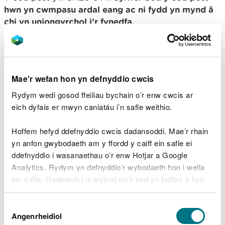
hwn yn cwmpasu ardal eang ac ni fydd yn mynd â
chi yn uniongyrchol i’r fynedfa.
Edrychwch ar y lle hwn ar wefan What3Words.
Cludiant cyhoeddus
Mae'r wefan hon yn defnyddio cwcis
Y prif orsaf reilffordd agosaf yw Llanymddyfri.
Rydym wedi gosod ffeiliau bychain o’r enw cwcis ar
eich dyfais er mwyn caniatáu i’n safle weithio.
Er mwyn cael manylion ynghylch cludiant
cyhoeddus, ewch i
wefan Traveline Cymru
.
Hoffem hefyd ddefnyddio cwcis dadansoddi. Mae’r rhain
yn anfon gwybodaeth am y ffordd y caiff ein safle ei
Parcio
ddefnyddio i wasanaethau o’r enw Hotjar a Google
Analytics. Rydym yn defnyddio’r wybodaeth hon i wella
Mae’r maes parcio yn rhad ac am ddim.
ein safle. Gadewch i ni wybod eich bod yn fodlon â hyn.
Byddwn yn defnyddio cwci i gadw eich dewis.
Ni chaniateir parcio dros nos.
Dewis
Gellir
darllen mwy am ein cwcis
cyn i chi ddewis.
Angenrheidiol
Caniatâd
Manylion cyswllt