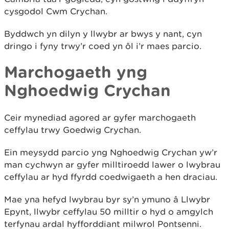
cysgodol Cwm Crychan.
Byddwch yn dilyn y llwybr ar bwys y nant, cyn
dringo i fyny trwy’r coed yn ôl i’r maes parcio.
Marchogaeth yng
Nghoedwig Crychan
Ceir mynediad agored ar gyfer marchogaeth
ceffylau trwy Goedwig Crychan.
Ein meysydd parcio yng Nghoedwig Crychan yw’r
man cychwyn ar gyfer milltiroedd lawer o lwybrau
ceffylau ar hyd ffyrdd coedwigaeth a hen draciau.
Mae yna hefyd lwybrau byr sy’n ymuno â Llwybr
Epynt, llwybr ceffylau 50 milltir o hyd o amgylch
terfynau ardal hyfforddiant milwrol Pontsenni.