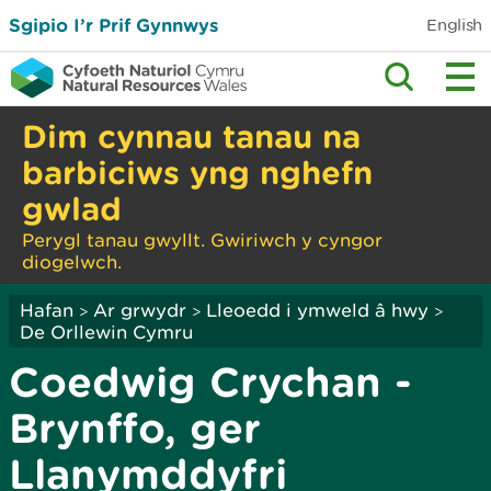
Sgipio I’r Prif Gynnwys
English
Dim cynnau tanau na
barbiciws yng nghefn
gwlad
Perygl tanau gwyllt. Gwiriwch y cyngor
diogelwch.
Hafan
Ar grwydr
Lleoedd i ymweld â hwy
>
>
>
De Orllewin Cymru
Coedwig Crychan -
Brynffo, ger
Llanymddyfri