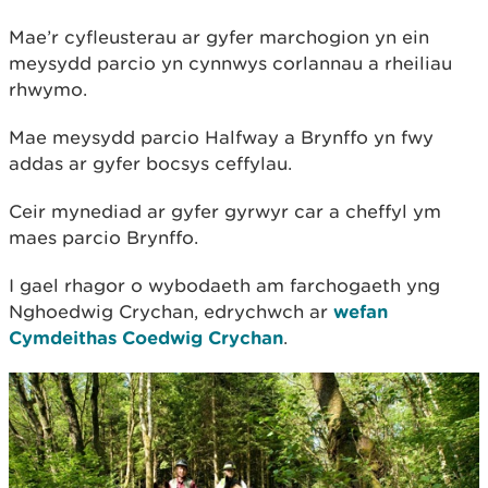
Mae’r cyfleusterau ar gyfer marchogion yn ein
meysydd parcio yn cynnwys corlannau a rheiliau
rhwymo.
Mae meysydd parcio Halfway a Brynffo yn fwy
addas ar gyfer bocsys ceffylau.
Ceir mynediad ar gyfer gyrwyr car a cheffyl ym
maes parcio Brynffo.
I gael rhagor o wybodaeth am farchogaeth yng
Nghoedwig Crychan, edrychwch ar
wefan
Cymdeithas Coedwig Crychan
.