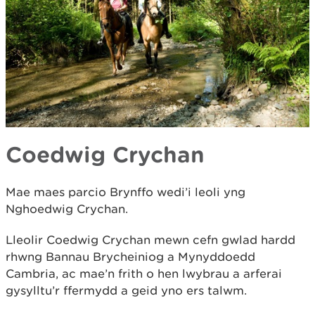
Coedwig Crychan
Mae maes parcio Brynffo wedi’i leoli yng
Nghoedwig Crychan.
Lleolir Coedwig Crychan mewn cefn gwlad hardd
rhwng Bannau Brycheiniog a Mynyddoedd
Cambria, ac mae’n frith o hen lwybrau a arferai
gysylltu’r ffermydd a geid yno ers talwm.