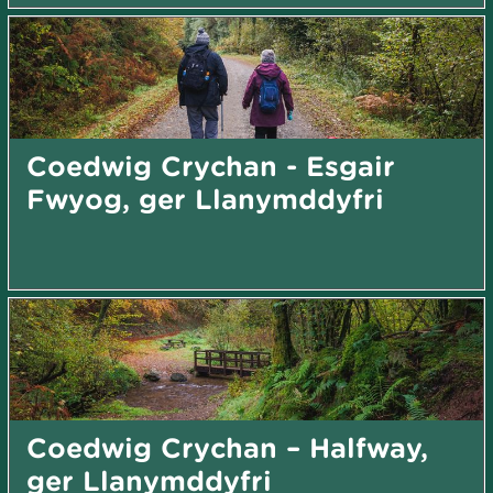
Coedwig Crychan - Esgair
Fwyog, ger Llanymddyfri
Coedwig Crychan – Halfway,
ger Llanymddyfri