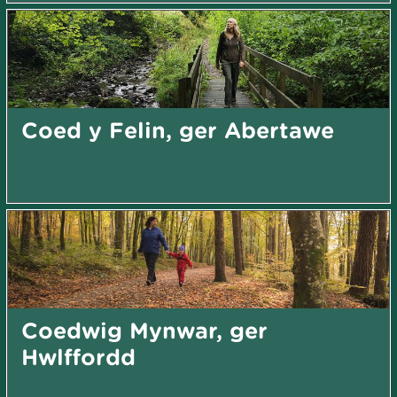
Coed y Felin, ger Abertawe
Coedwig Mynwar, ger
Hwlffordd