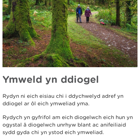
Ymweld yn ddiogel
Rydyn ni eich eisiau chi i ddychwelyd adref yn
ddiogel ar ôl eich ymweliad yma.
Rydych yn gyfrifol am eich diogelwch eich hun yn
ogystal â diogelwch unrhyw blant ac anifeiliaid
sydd gyda chi yn ystod eich ymweliad.