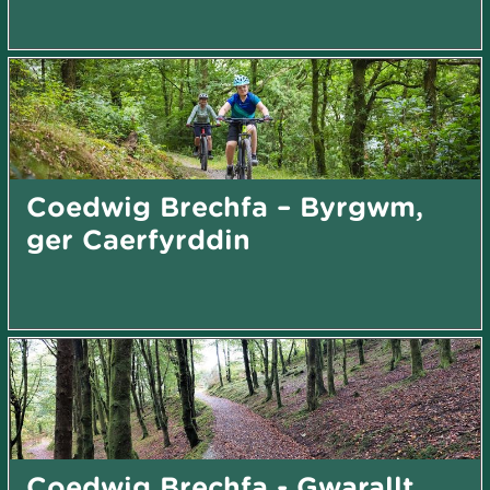
Coedwig Brechfa – Byrgwm,
ger Caerfyrddin
Coedwig Brechfa - Gwarallt,