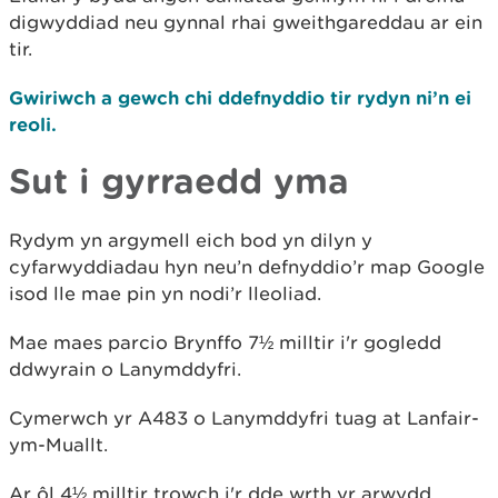
digwyddiad neu gynnal rhai gweithgareddau ar ein
tir.
Gwiriwch a gewch chi ddefnyddio tir rydyn ni’n ei
reoli.
Sut i gyrraedd yma
Rydym yn argymell eich bod yn dilyn y
cyfarwyddiadau hyn neu’n defnyddio’r map Google
isod lle mae pin yn nodi’r lleoliad.
Mae maes parcio Brynffo 7½ milltir i'r gogledd
ddwyrain o Lanymddyfri.
Cymerwch yr A483 o Lanymddyfri tuag at Lanfair-
ym-Muallt.
Ar ôl 4½ milltir trowch i'r dde wrth yr arwydd