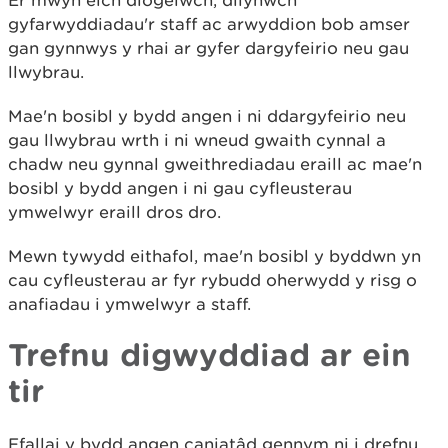
gyfarwyddiadau'r staff ac arwyddion bob amser
gan gynnwys y rhai ar gyfer dargyfeirio neu gau
llwybrau.
Mae'n bosibl y bydd angen i ni ddargyfeirio neu
gau llwybrau wrth i ni wneud gwaith cynnal a
chadw neu gynnal gweithrediadau eraill ac mae'n
bosibl y bydd angen i ni gau cyfleusterau
ymwelwyr eraill dros dro.
Mewn tywydd eithafol, mae'n bosibl y byddwn yn
cau cyfleusterau ar fyr rybudd oherwydd y risg o
anafiadau i ymwelwyr a staff.
Trefnu digwyddiad ar ein
tir
Efallai y bydd angen caniatâd gennym ni i drefnu