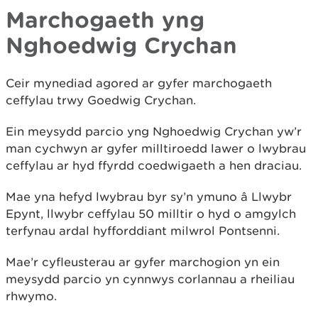
Marchogaeth yng
Nghoedwig Crychan
Ceir mynediad agored ar gyfer marchogaeth
ceffylau trwy Goedwig Crychan.
Ein meysydd parcio yng Nghoedwig Crychan yw’r
man cychwyn ar gyfer milltiroedd lawer o lwybrau
ceffylau ar hyd ffyrdd coedwigaeth a hen draciau.
Mae yna hefyd lwybrau byr sy’n ymuno â Llwybr
Epynt, llwybr ceffylau 50 milltir o hyd o amgylch
terfynau ardal hyfforddiant milwrol Pontsenni.
Mae’r cyfleusterau ar gyfer marchogion yn ein
meysydd parcio yn cynnwys corlannau a rheiliau
rhwymo.