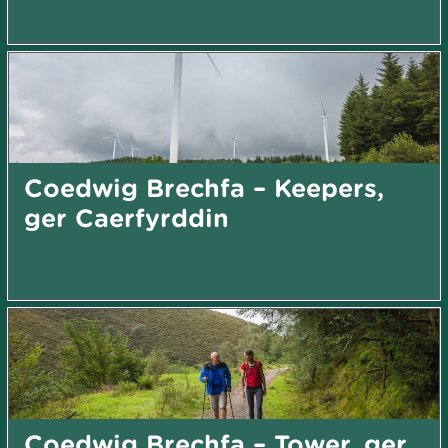
Coedwig Brechfa – Keepers,
ger Caerfyrddin
Coedwig Brechfa – Tower, ger