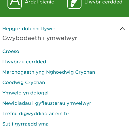
Ardal picnic
Llwybr cerdded
Hepgor dolenni llywio
Gwybodaeth i ymwelwyr
Croeso
Llwybrau cerdded
Marchogaeth yng Nghoedwig Crychan
Coedwig Crychan
Ymweld yn ddiogel
Newidiadau i gyfleusterau ymwelwyr
Trefnu digwyddiad ar ein tir
Sut i gyrraedd yma