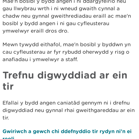
Mae'n bosibl y bydd angen i ni ddargyfeirio neu
gau llwybrau wrth i ni wneud gwaith cynnal a
chadw neu gynnal gweithrediadau eraill ac mae'n
bosibl y bydd angen i ni gau cyfleusterau
ymwelwyr eraill dros dro.
Mewn tywydd eithafol, mae'n bosibl y byddwn yn
cau cyfleusterau ar fyr rybudd oherwydd y risg o
anafiadau i ymwelwyr a staff.
Trefnu digwyddiad ar ein
tir
Efallai y bydd angen caniatâd gennym ni i drefnu
digwyddiad neu gynnal rhai gweithgareddau ar ein
tir.
Gwiriwch a gewch chi ddefnyddio tir rydyn ni’n ei
reoli.