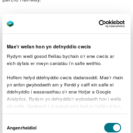
Mae'r wefan hon yn defnyddio cwcis
Rydym wedi gosod ffeiliau bychain o’r enw cwcis ar
eich dyfais er mwyn caniatáu i’n safle weithio.
Hoffem hefyd ddefnyddio cwcis dadansoddi. Mae’r rhain
yn anfon gwybodaeth am y ffordd y caiff ein safle ei
Y cyfeirnod grid Arolwg Ordnans ar gyfer y maes
ddefnyddio i wasanaethau o’r enw Hotjar a Google
parcio yw SN 835 330 (Explorer Map 187 neu OL
Analytics. Rydym yn defnyddio’r wybodaeth hon i wella
12).
ein safle. Gadewch i ni wybod eich bod yn fodlon â hyn.
Y cod post yw SA20 0SE.
Sylwer bod y cod post
Byddwn yn defnyddio cwci i gadw eich dewis.
hwn yn cwmpasu ardal eang ac ni fydd yn mynd â
Dewis
chi yn uniongyrchol i’r fynedfa.
Gellir
darllen mwy am ein cwcis
cyn i chi ddewis.
Angenrheidiol
Caniatâd