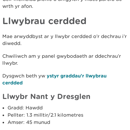
wrth yr afon.
Llwybrau cerdded
Mae arwyddbyst ar y llwybr cerdded o’r dechrau i’r
diwedd.
Chwiliwch am y panel gwybodaeth ar ddechrau’r
llwybr.
Dysgwch beth yw
ystyr graddau’r llwybrau
cerdded
Llwybr Nant y Dresglen
Gradd: Hawdd
Pellter: 1.3 milltir/2.1 kilometres
Amser: 45 munud