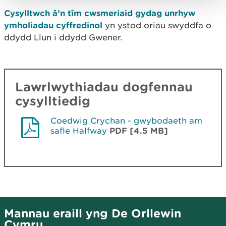
Cysylltwch â’n tîm cwsmeriaid gydag unrhyw
ymholiadau cyffredinol
yn ystod oriau swyddfa o
ddydd Llun i ddydd Gwener.
Lawrlwythiadau dogfennau
cysylltiedig
Coedwig Crychan - gwybodaeth am
safle Halfway
PDF [4.5 MB]
Mannau eraill yng De Orllewin
Cymru