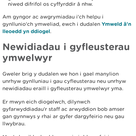
niwed difrifol os cyffyrddir â nhw.
Am gyngor ac awgrymiadau i'ch helpu i
gynllunio'ch ymweliad, ewch i dudalen
Ymweld â'n
lleoedd yn ddiogel
.
Newidiadau i gyfleusterau
ymwelwyr
Gweler brig y dudalen we hon i gael manylion
unrhyw gynlluniau i gau cyfleusterau neu unrhyw
newidiadau eraill i gyfleusterau ymwelwyr yma.
Er mwyn eich diogelwch, dilynwch
gyfarwyddiadau'r staff ac arwyddion bob amser
gan gynnwys y rhai ar gyfer dargyfeirio neu gau
llwybrau.