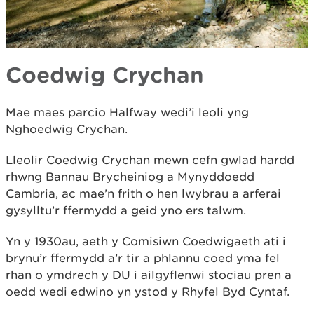
Coedwig Crychan
Mae maes parcio Halfway wedi’i leoli yng
Nghoedwig Crychan.
Lleolir Coedwig Crychan mewn cefn gwlad hardd
rhwng Bannau Brycheiniog a Mynyddoedd
Cambria, ac mae’n frith o hen lwybrau a arferai
gysylltu’r ffermydd a geid yno ers talwm.
Yn y 1930au, aeth y Comisiwn Coedwigaeth ati i
brynu’r ffermydd a’r tir a phlannu coed yma fel
rhan o ymdrech y DU i ailgyflenwi stociau pren a
oedd wedi edwino yn ystod y Rhyfel Byd Cyntaf.