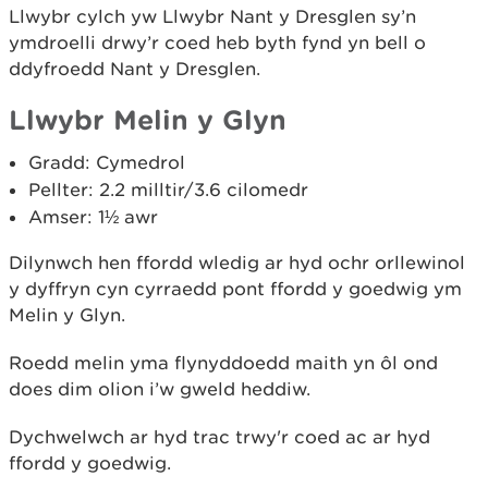
Llwybr cylch yw Llwybr Nant y Dresglen sy’n
ymdroelli drwy’r coed heb byth fynd yn bell o
ddyfroedd Nant y Dresglen.
Llwybr Melin y Glyn
Gradd: Cymedrol
Pellter: 2.2 milltir/3.6 cilomedr
Amser: 1½ awr
Dilynwch hen ffordd wledig ar hyd ochr orllewinol
y dyffryn cyn cyrraedd pont ffordd y goedwig ym
Melin y Glyn.
Roedd melin yma flynyddoedd maith yn ôl ond
does dim olion i’w gweld heddiw.
Dychwelwch ar hyd trac trwy'r coed ac ar hyd
ffordd y goedwig.