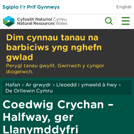
Sgipio I’r Prif Gynnwys
English
Dim cynnau tanau na
barbiciws yng nghefn
gwlad
Perygl tanau gwyllt. Gwiriwch y cyngor
diogelwch.
Hafan
Ar grwydr
Lleoedd i ymweld â hwy
>
>
>
De Orllewin Cymru
Coedwig Crychan –
Halfway, ger
Llanymddyfri