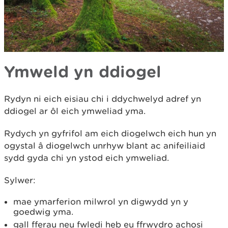
Ymweld yn ddiogel
Rydyn ni eich eisiau chi i ddychwelyd adref yn
ddiogel ar ôl eich ymweliad yma.
Rydych yn gyfrifol am eich diogelwch eich hun yn
ogystal â diogelwch unrhyw blant ac anifeiliaid
sydd gyda chi yn ystod eich ymweliad.
Sylwer:
mae ymarferion milwrol yn digwydd yn y
goedwig yma.
gall fferau neu fwledi heb eu ffrwydro achosi