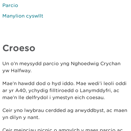
Parcio
Manylion cyswllt
Croeso
Un o’n meysydd parcio yng Nghoedwig Crychan
yw Halfway.
Mae’n hawdd dod o hyd iddo. Mae wedi’i leoli oddi
ar yr A40, ychydig filltiroedd o Lanymddyfri, ac
mae’n lle delfrydol i ymestyn eich coesau.
Ceir yno lwybrau cerdded ag arwyddbyst, ac maen
yn dilyn y nant.
Ceir meinciau picnic o amgylch y maes parcio ac