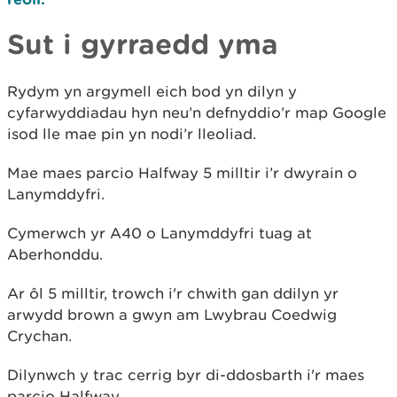
Sut i gyrraedd yma
Rydym yn argymell eich bod yn dilyn y
cyfarwyddiadau hyn neu’n defnyddio’r map Google
isod lle mae pin yn nodi’r lleoliad.
Mae maes parcio Halfway 5 milltir i’r dwyrain o
Lanymddyfri.
Cymerwch yr A40 o Lanymddyfri tuag at
Aberhonddu.
Ar ôl 5 milltir, trowch i'r chwith gan ddilyn yr
arwydd brown a gwyn am Lwybrau Coedwig
Crychan.
Dilynwch y trac cerrig byr di-ddosbarth i'r maes
parcio Halfway.