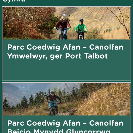
Parc Coedwig Afan – Canolfan
Ymwelwyr, ger Port Talbot
Parc Coedwig Afan – Canolfan
Beicio Mynydd Glyncorrwg,