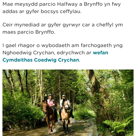
Mae meysydd parcio Halfway a Brynffo yn fwy
addas ar gyfer bocsys ceffylau.
Ceir mynediad ar gyfer gyrwyr car a cheffyl ym
maes parcio Brynffo.
I gael rhagor o wybodaeth am farchogaeth yng
Nghoedwig Crychan, edrychwch ar
wefan
Cymdeithas Coedwig Crychan
.