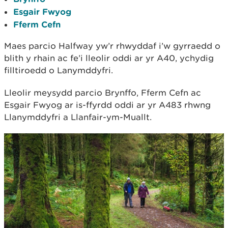
Esgair Fwyog
Fferm Cefn
Maes parcio Halfway yw’r rhwyddaf i’w gyrraedd o
blith y rhain ac fe’i lleolir oddi ar yr A40, ychydig
filltiroedd o Lanymddyfri.
Lleolir meysydd parcio Brynffo, Fferm Cefn ac
Esgair Fwyog ar is-ffyrdd oddi ar yr A483 rhwng
Llanymddyfri a Llanfair-ym-Muallt.