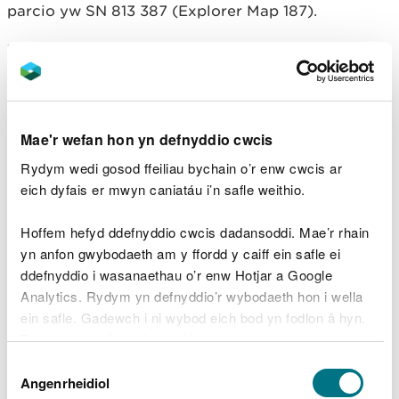
parcio yw SN 813 387 (Explorer Map 187).
Y cod post yw SA20 0YS.
Sylwer bod y cod post
hwn yn cwmpasu ardal eang ac ni fydd yn mynd â
chi yn uniongyrchol i’r fynedfa.
Edrychwch ar y lle hwn ar wefan What3Words.
Mae'r wefan hon yn defnyddio cwcis
Rydym wedi gosod ffeiliau bychain o’r enw cwcis ar
Cludiant cyhoeddus
eich dyfais er mwyn caniatáu i’n safle weithio.
Y prif orsaf reilffordd agosaf yw Llanymddyfri.
Hoffem hefyd ddefnyddio cwcis dadansoddi. Mae’r rhain
Er mwyn cael manylion ynghylch cludiant
yn anfon gwybodaeth am y ffordd y caiff ein safle ei
cyhoeddus, ewch i
wefan Traveline Cymru
.
ddefnyddio i wasanaethau o’r enw Hotjar a Google
Analytics. Rydym yn defnyddio’r wybodaeth hon i wella
Parcio
ein safle. Gadewch i ni wybod eich bod yn fodlon â hyn.
Byddwn yn defnyddio cwci i gadw eich dewis.
Mae’r maes parcio yn rhad ac am ddim.
Dewis
Gellir
darllen mwy am ein cwcis
cyn i chi ddewis.
Angenrheidiol
Caniatâd