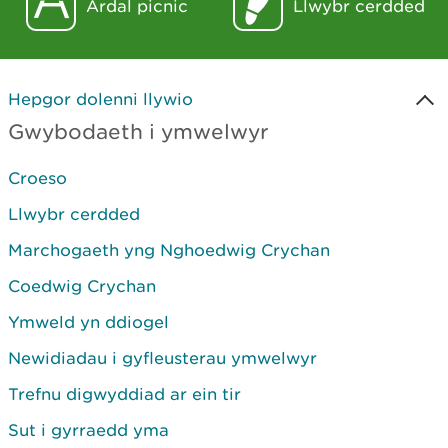
Ardal picnic
Llwybr cerdded
Hepgor dolenni llywio
Gwybodaeth i ymwelwyr
Croeso
Llwybr cerdded
Marchogaeth yng Nghoedwig Crychan
Coedwig Crychan
Ymweld yn ddiogel
Newidiadau i gyfleusterau ymwelwyr
Trefnu digwyddiad ar ein tir
Sut i gyrraedd yma