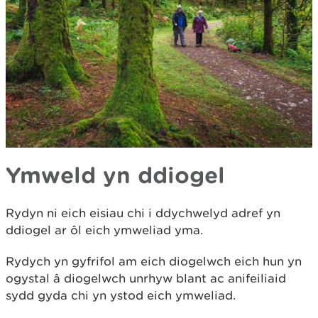
Ymweld yn ddiogel
Rydyn ni eich eisiau chi i ddychwelyd adref yn
ddiogel ar ôl eich ymweliad yma.
Rydych yn gyfrifol am eich diogelwch eich hun yn
ogystal â diogelwch unrhyw blant ac anifeiliaid
sydd gyda chi yn ystod eich ymweliad.