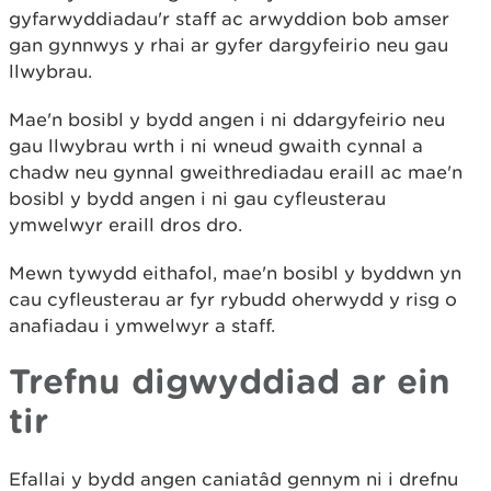
gyfarwyddiadau'r staff ac arwyddion bob amser
gan gynnwys y rhai ar gyfer dargyfeirio neu gau
llwybrau.
Mae'n bosibl y bydd angen i ni ddargyfeirio neu
gau llwybrau wrth i ni wneud gwaith cynnal a
chadw neu gynnal gweithrediadau eraill ac mae'n
bosibl y bydd angen i ni gau cyfleusterau
ymwelwyr eraill dros dro.
Mewn tywydd eithafol, mae'n bosibl y byddwn yn
cau cyfleusterau ar fyr rybudd oherwydd y risg o
anafiadau i ymwelwyr a staff.
Trefnu digwyddiad ar ein
tir
Efallai y bydd angen caniatâd gennym ni i drefnu