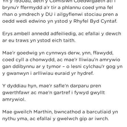
Yn y 1930au, aeth y Comisiwn Coedwigaeth ati i
brynu’r ffermydd a’r tir a phlannu coed yma fel
rhan o ymdrech y DU i ailgyflenwi stociau pren a
oedd wedi edwino yn ystod y Rhyfel Byd Cyntaf.
Erys ambell annedd adfeiliedig, ac efallai y dewch
ar eu traws yn ystod eich taith.
Mae’r goedwig yn cynnwys derw, ynn, ffawydd,
coed cyll a chonwydd, ac mae’r lliwiau’n amrywio
gan ddibynnu ar y tymor – o lesni cylchau’r gog yn
y gwanwyn i arlliwiau euraid yr hydref.
Y dyddiau hyn, mae’r safle’n darparu pren
gwerthfawr ac mae’n gartref i fywyd gwyllt
amrywiol.
Mae gweilch Marthin, bwncathod a barcutiaid yn
nythu yma, ac efallai y gwelwch gip ar iwrch.