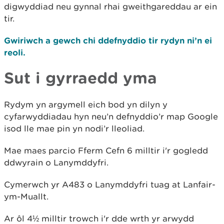
digwyddiad neu gynnal rhai gweithgareddau ar ein
tir.
Gwiriwch a gewch chi ddefnyddio tir rydyn ni’n ei
reoli.
Sut i gyrraedd yma
Rydym yn argymell eich bod yn dilyn y
cyfarwyddiadau hyn neu’n defnyddio’r map Google
isod lle mae pin yn nodi’r lleoliad.
Mae maes parcio Fferm Cefn 6 milltir i'r gogledd
ddwyrain o Lanymddyfri.
Cymerwch yr A483 o Lanymddyfri tuag at Lanfair-
ym-Muallt.
Ar ôl 4½ milltir trowch i'r dde wrth yr arwydd