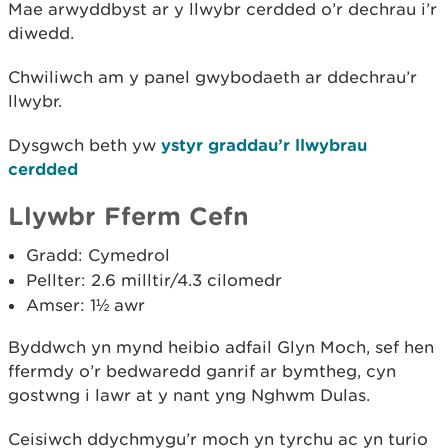
Mae arwyddbyst ar y llwybr cerdded o’r dechrau i’r
diwedd.
Chwiliwch am y panel gwybodaeth ar ddechrau’r
llwybr.
Dysgwch beth yw
ystyr graddau’r llwybrau
cerdded
Llywbr Fferm Cefn
Gradd: Cymedrol
Pellter: 2.6 milltir/4.3 cilomedr
Amser: 1½ awr
Byddwch yn mynd heibio adfail Glyn Moch, sef hen
ffermdy o’r bedwaredd ganrif ar bymtheg, cyn
gostwng i lawr at y nant yng Nghwm Dulas.
Ceisiwch ddychmygu’r moch yn tyrchu ac yn turio