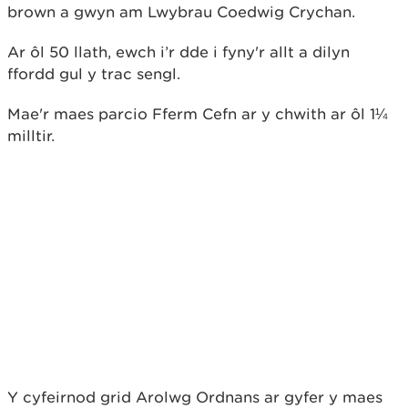
brown a gwyn am Lwybrau Coedwig Crychan.
Ar ôl 50 llath, ewch i’r dde i fyny'r allt a dilyn
ffordd gul y trac sengl.
Mae'r maes parcio Fferm Cefn ar y chwith ar ôl 1¼
milltir.
Y cyfeirnod grid Arolwg Ordnans ar gyfer y maes