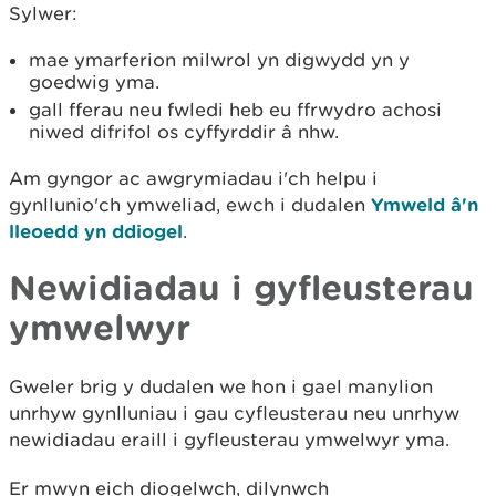
Sylwer:
mae ymarferion milwrol yn digwydd yn y
goedwig yma.
gall fferau neu fwledi heb eu ffrwydro achosi
niwed difrifol os cyffyrddir â nhw.
Am gyngor ac awgrymiadau i'ch helpu i
gynllunio'ch ymweliad, ewch i dudalen
Ymweld â'n
lleoedd yn ddiogel
.
Newidiadau i gyfleusterau
ymwelwyr
Gweler brig y dudalen we hon i gael manylion
unrhyw gynlluniau i gau cyfleusterau neu unrhyw
newidiadau eraill i gyfleusterau ymwelwyr yma.
Er mwyn eich diogelwch, dilynwch