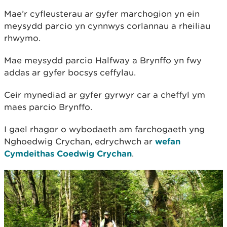
Mae’r cyfleusterau ar gyfer marchogion yn ein
meysydd parcio yn cynnwys corlannau a rheiliau
rhwymo.
Mae meysydd parcio Halfway a Brynffo yn fwy
addas ar gyfer bocsys ceffylau.
Ceir mynediad ar gyfer gyrwyr car a cheffyl ym
maes parcio Brynffo.
I gael rhagor o wybodaeth am farchogaeth yng
Nghoedwig Crychan, edrychwch ar
wefan
Cymdeithas Coedwig Crychan
.