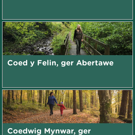
Coed y Felin, ger Abertawe
Coedwig Mynwar, ger