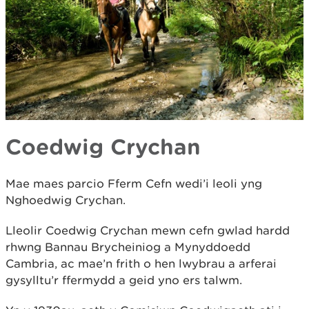
Coedwig Crychan
Mae maes parcio Fferm Cefn wedi’i leoli yng
Nghoedwig Crychan.
Lleolir Coedwig Crychan mewn cefn gwlad hardd
rhwng Bannau Brycheiniog a Mynyddoedd
Cambria, ac mae’n frith o hen lwybrau a arferai
gysylltu’r ffermydd a geid yno ers talwm.