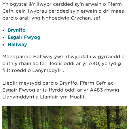
Yn ogystal â’r llwybr cerdded sy’n arwain o Fferm
Cefn, ceir llwybrau cerdded sy’n arwain o dri maes
parcio arall yng Nghoedwig Crychan, sef:
Brynffo
Esgair Fwyog
Halfway
Maes parcio Halfway yw’r rhwyddaf i’w gyrraedd o
blith y rhain ac fe’i lleolir oddi ar yr A40, ychydig
filltiroedd o Lanymddyfri.
Lleolir meysydd parcio Brynffo, Fferm Cefn ac
Esgair Fwyog ar is-ffyrdd oddi ar yr A483 rhwng
Llanymddyfri a Llanfair-ym-Muallt.