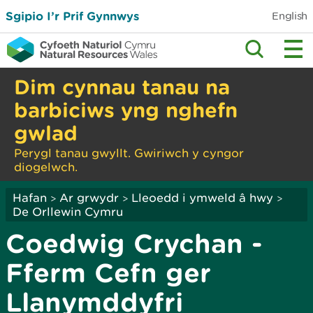
Sgipio I’r Prif Gynnwys
English
Dim cynnau tanau na
barbiciws yng nghefn
gwlad
Perygl tanau gwyllt. Gwiriwch y cyngor
diogelwch.
Hafan
Ar grwydr
Lleoedd i ymweld â hwy
>
>
>
De Orllewin Cymru
Coedwig Crychan -
Fferm Cefn ger
Llanymddyfri