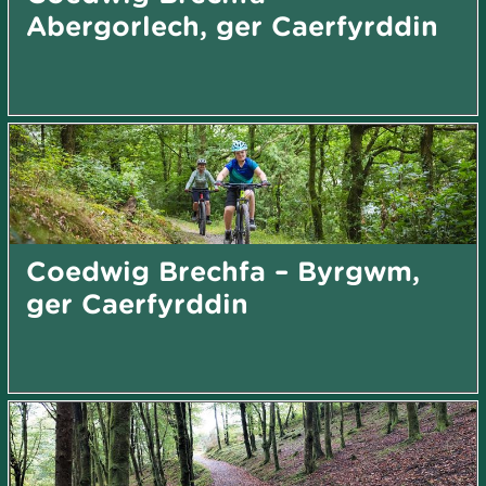
Abergorlech, ger Caerfyrddin
Coedwig Brechfa – Byrgwm,
ger Caerfyrddin