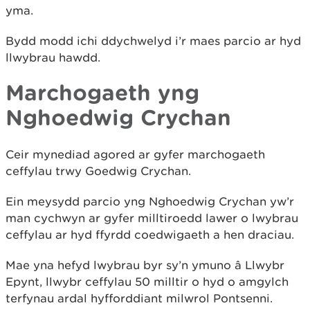
yma.
Bydd modd ichi ddychwelyd i’r maes parcio ar hyd
llwybrau hawdd.
Marchogaeth yng
Nghoedwig Crychan
Ceir mynediad agored ar gyfer marchogaeth
ceffylau trwy Goedwig Crychan.
Ein meysydd parcio yng Nghoedwig Crychan yw’r
man cychwyn ar gyfer milltiroedd lawer o lwybrau
ceffylau ar hyd ffyrdd coedwigaeth a hen draciau.
Mae yna hefyd lwybrau byr sy’n ymuno â Llwybr
Epynt, llwybr ceffylau 50 milltir o hyd o amgylch
terfynau ardal hyfforddiant milwrol Pontsenni.