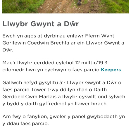
Llwybr Gwynt a Dŵr
Ewch yn agos at dyrbinau enfawr Fferm Wynt
Gorllewin Coedwig Brechfa ar ein Llwybr Gwynt a
Dŵr.
Mae'r llwybr cerdded cylchol 12 milltir/19.3
cilomedr hwn yn cychwyn o faes parcio
Keepers
.
Gallwch hefyd gysylltu â'r Llwybr Gwynt a Dŵr o
faes parcio Tower trwy ddilyn rhan o Daith
Gerdded Cwm Marlais a llwybr cyswllt ond sylwch
y bydd y daith gyffredinol yn llawer hirach.
Am fwy o fanylion, gweler y panel gwybodaeth yn
y ddau faes parcio.