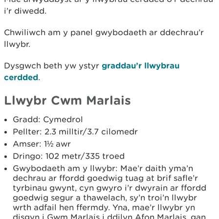
i’r diwedd.
Chwiliwch am y panel gwybodaeth ar ddechrau’r
llwybr.
Dysgwch beth yw ystyr
graddau’r llwybrau
cerdded
.
Llwybr Cwm Marlais
Gradd: Cymedrol
Pellter: 2.3 milltir/3.7 cilomedr
Amser: 1½ awr
Dringo: 102 metr/335 troed
Gwybodaeth am y llwybr: Mae’r daith yma’n
dechrau ar ffordd goedwig tuag at brif safle’r
tyrbinau gwynt, cyn gwyro i’r dwyrain ar ffordd
goedwig segur a thawelach, sy’n troi’n llwybr
wrth adfail hen ffermdy. Yna, mae’r llwybr yn
disgyn i Gwm Marlais i ddilyn Afon Marlais, gan