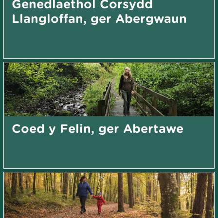
Genedlaethol Corsydd
Llangloffan, ger Abergwaun
Coed y Felin, ger Abertawe