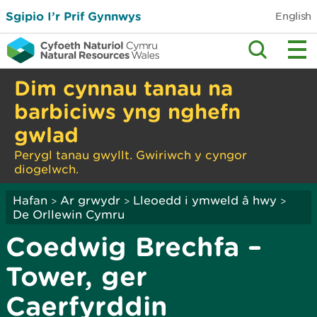
Sgipio I’r Prif Gynnwys
English
Dim cynnau tanau na
barbiciws yng nghefn
gwlad
Perygl tanau gwyllt. Gwiriwch y cyngor
diogelwch.
Hafan
Ar grwydr
Lleoedd i ymweld â hwy
>
>
>
De Orllewin Cymru
Coedwig Brechfa –
Tower, ger
Caerfyrddin