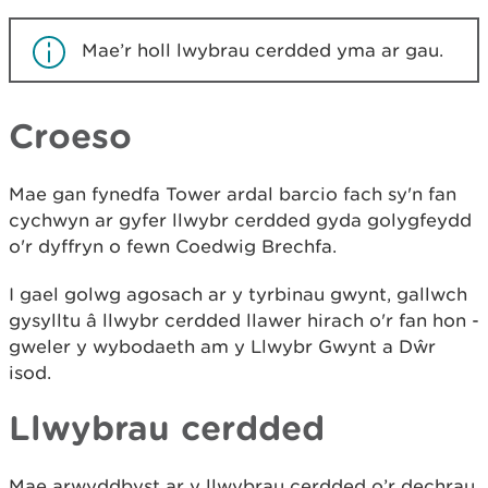
Mae’r holl lwybrau cerdded yma ar gau.
Croeso
Mae gan fynedfa Tower ardal barcio fach sy'n fan
cychwyn ar gyfer llwybr cerdded gyda golygfeydd
o'r dyffryn o fewn Coedwig Brechfa.
I gael golwg agosach ar y tyrbinau gwynt, gallwch
gysylltu â llwybr cerdded llawer hirach o'r fan hon -
gweler y wybodaeth am y Llwybr Gwynt a Dŵr
isod.
Llwybrau cerdded
Mae arwyddbyst ar y llwybrau cerdded o’r dechrau