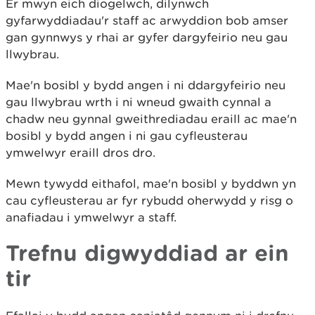
Er mwyn eich diogelwch, dilynwch
gyfarwyddiadau'r staff ac arwyddion bob amser
gan gynnwys y rhai ar gyfer dargyfeirio neu gau
llwybrau.
Mae'n bosibl y bydd angen i ni ddargyfeirio neu
gau llwybrau wrth i ni wneud gwaith cynnal a
chadw neu gynnal gweithrediadau eraill ac mae'n
bosibl y bydd angen i ni gau cyfleusterau
ymwelwyr eraill dros dro.
Mewn tywydd eithafol, mae'n bosibl y byddwn yn
cau cyfleusterau ar fyr rybudd oherwydd y risg o
anafiadau i ymwelwyr a staff.
Trefnu digwyddiad ar ein
tir