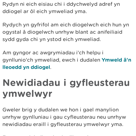
Rydyn ni eich eisiau chi i ddychwelyd adref yn
ddiogel ar ôl eich ymweliad yma.
Rydych yn gyfrifol am eich diogelwch eich hun yn
ogystal â diogelwch unrhyw blant ac anifeiliaid
sydd gyda chi yn ystod eich ymweliad.
Am gyngor ac awgrymiadau i'ch helpu i
gynllunio'ch ymweliad, ewch i dudalen
Ymweld â'n
lleoedd yn ddiogel
.
Newidiadau i gyfleusterau
ymwelwyr
Gweler brig y dudalen we hon i gael manylion
unrhyw gynlluniau i gau cyfleusterau neu unrhyw
newidiadau eraill i gyfleusterau ymwelwyr yma.