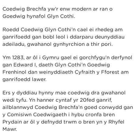
Coedwig Brechfa yw’r enw modern ar ran o
Goedwig hynafol Glyn Cothi.
Roedd Coedwig Glyn Cothi’n cael ei rhedeg am
ganrifoedd gan bobl leol i ddarparu deunyddiau
adeiladu, gwahanol gynhyrchion a thir pori.
Ym 1283, ar ôl i Gymru gael ei gorchfygu’n derfynol
gan Edward I, daeth Glyn Cothi’n Goedwig
Frenhinol dan weinyddiaeth Cyfraith y Fforest am
ganrifoedd lawer.
Ers y dyddiau hynny mae coedwig dra gwahanol
wedi tyfu. Yn hanner cyntaf yr 20fed ganrif,
ailblannwyd Coedwig Brechfa’n goed conwydd gan
y Comisiwn Coedwigaeth i hybu cronfa bren
Prydain ar ôl y defnydd trwm o bren yn y Rhyfel
Mawr.