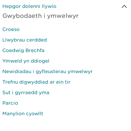
Hepgor dolenni llywio
Gwybodaeth i ymwelwyr
Croeso
Llwybrau cerdded
Coedwig Brechfa
Ymweld yn ddiogel
Newidiadau i gyfleusterau ymwelwyr
Trefnu digwyddiad ar ein tir
Sut i gyrraedd yma
Parcio
Manylion cyswllt