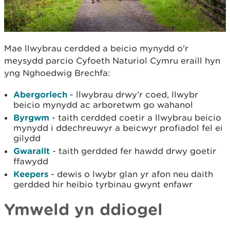
Mae llwybrau cerdded a beicio mynydd o'r
meysydd parcio Cyfoeth Naturiol Cymru eraill hyn
yng Nghoedwig Brechfa:
Abergorlech
- llwybrau drwy’r coed, llwybr
beicio mynydd ac arboretwm go wahanol
Byrgwm
- taith cerdded coetir a llwybrau beicio
mynydd i ddechreuwyr a beicwyr profiadol fel ei
gilydd
Gwarallt
- taith gerdded fer hawdd drwy goetir
ffawydd
Keepers
- dewis o lwybr glan yr afon neu daith
gerdded hir heibio tyrbinau gwynt enfawr
Ymweld yn ddiogel