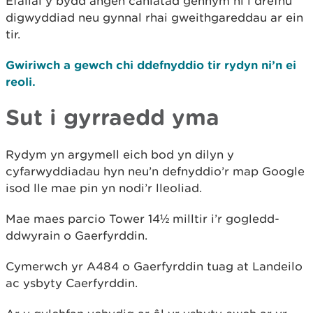
Efallai y bydd angen caniatâd gennym ni i drefnu
digwyddiad neu gynnal rhai gweithgareddau ar ein
tir.
Gwiriwch a gewch chi ddefnyddio tir rydyn ni’n ei
reoli.
Sut i gyrraedd yma
Rydym yn argymell eich bod yn dilyn y
cyfarwyddiadau hyn neu’n defnyddio’r map Google
isod lle mae pin yn nodi’r lleoliad.
Mae maes parcio Tower 14½ milltir i’r gogledd-
ddwyrain o Gaerfyrddin.
Cymerwch yr A484 o Gaerfyrddin tuag at Landeilo
ac ysbyty Caerfyrddin.