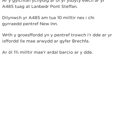
Ar y gylchfan ychydig ar ôl yr ysbyty ewch ar yr
A485 tuag at Lanbedr Pont Steffan.
Dilynwch yr A485 am tua 10 milltir nes i chi
gyrraedd pentref New Inn.
Wrth y groesffordd yn y pentref trowch i'r dde ar yr
isffordd lle mae arwydd ar gyfer Brechfa.
Ar ôl 1¾ milltir mae'r ardal barcio ar y dde.