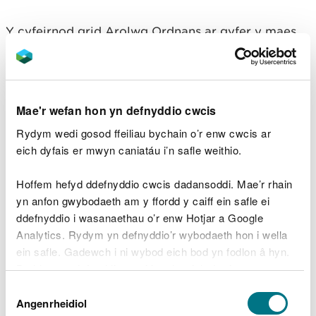
Y cyfeirnod grid Arolwg Ordnans ar gyfer y maes
parcio yw SN 495 354 (Explorer Map 186).
Y cod post yw SA39 9EJ.
Sylwer bod y cod post
hwn yn cwmpasu ardal eang ac ni fydd yn mynd â
Mae'r wefan hon yn defnyddio cwcis
chi yn uniongyrchol i’r fynedfa.
Rydym wedi gosod ffeiliau bychain o’r enw cwcis ar
Edrychwch ar y lle hwn ar wefan What3Words.
eich dyfais er mwyn caniatáu i’n safle weithio.
Cludiant cyhoeddus
Hoffem hefyd ddefnyddio cwcis dadansoddi. Mae’r rhain
yn anfon gwybodaeth am y ffordd y caiff ein safle ei
Y prif orsaf reilffordd agosaf yw Caerfyrddin.
ddefnyddio i wasanaethau o’r enw Hotjar a Google
Analytics. Rydym yn defnyddio’r wybodaeth hon i wella
Er mwyn cael manylion ynghylch cludiant
ein safle. Gadewch i ni wybod eich bod yn fodlon â hyn.
cyhoeddus, ewch i
wefan Traveline Cymru
.
Byddwn yn defnyddio cwci i gadw eich dewis.
Parcio
Dewis
Gellir
darllen mwy am ein cwcis
cyn i chi ddewis.
Angenrheidiol
Caniatâd