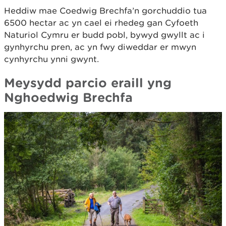
Heddiw mae Coedwig Brechfa’n gorchuddio tua
6500 hectar ac yn cael ei rhedeg gan Cyfoeth
Naturiol Cymru er budd pobl, bywyd gwyllt ac i
gynhyrchu pren, ac yn fwy diweddar er mwyn
cynhyrchu ynni gwynt.
Meysydd parcio eraill yng
Nghoedwig Brechfa