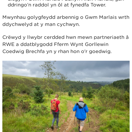
ddringo’n raddol yn ôl at fynedfa Tower.
Mwynhau golygfeydd arbennig o Gwm Marlais wrth
ddychwelyd at y man cychwyn.
Crëwyd y llwybr cerdded hwn mewn partneriaeth â
RWE a ddatblygodd Fferm Wynt Gorllewin
Coedwig Brechfa yn y rhan hon o'r goedwig.