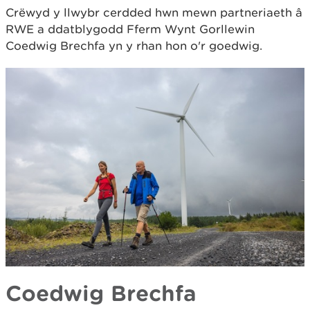
Crëwyd y llwybr cerdded hwn mewn partneriaeth â
RWE a ddatblygodd Fferm Wynt Gorllewin
Coedwig Brechfa yn y rhan hon o'r goedwig.
Coedwig Brechfa