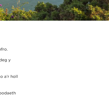
fro.
edeg y
 a’r holl
ybodaeth