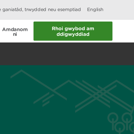
le ganiatâd, trwydded neu esemptiad
English
Rhoi gwybod am
Amdanom
ni
ddigwyddiad