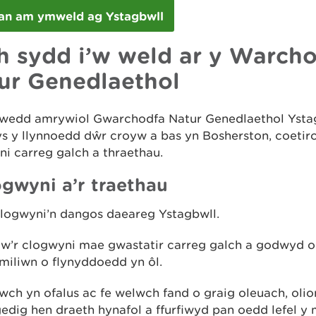
an am ymweld ag Ystagbwll
h sydd i’w weld ar y Warch
ur Genedlaethol
rwedd amrywiol Gwarchodfa Natur Genedlaethol Ysta
s y llynnoedd dŵr croyw a bas yn Bosherston, coetiro
i carreg galch a thraethau.
ogwyni a’r traethau
clogwyni’n dangos daeareg Ystagbwll.
w’r clogwyni mae gwastatir carreg galch a godwyd o
miliwn o flynyddoedd yn ôl.
ch yn ofalus ac fe welwch fand o graig oleuach, olio
dig hen draeth hynafol a ffurfiwyd pan oedd lefel y