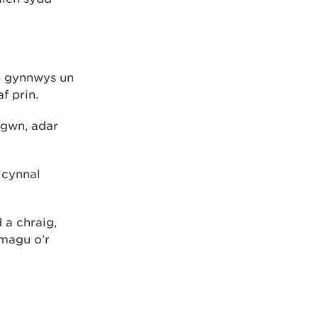
n gynnwys un
f prin.
rgwn, adar
 cynnal
 a chraig,
magu o’r