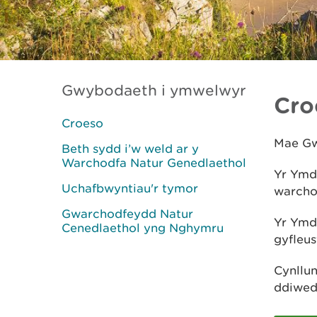
Gwybodaeth i ymwelwyr
Cro
Croeso
Mae Gw
Beth sydd i’w weld ar y
Warchodfa Natur Genedlaethol
Yr Ymdd
Uchafbwyntiau'r tymor
warcho
Gwarchodfeydd Natur
Yr Ymdd
Cenedlaethol yng Nghymru
gyfleus
Cynllu
ddiwed