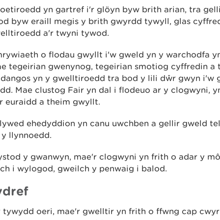
oetiroedd yn gartref i'r glöyn byw brith arian, tra gel
d byw eraill megis y brith gwyrdd tywyll, glas cyffre
elltiroedd a'r twyni tywod.
rywiaeth o flodau gwyllt i'w gweld yn y warchodfa yn
e tegeirian gwenynog, tegeirian smotiog cyffredin a 
angos yn y gwelltiroedd tra bod y lili dŵr gwyn i'w 
dd. Mae clustog Fair yn dal i flodeuo ar y clogwyni, y
 euraidd a theim gwyllt.
clywed ehedyddion yn canu uwchben a gellir gweld tel
 y llynnoedd.
ystod y gwanwyn, mae'r clogwyni yn frith o adar y môr
ch i wylogod, gweilch y penwaig i balod.
ydref
r tywydd oeri, mae'r gwelltir yn frith o ffwng cap cwy