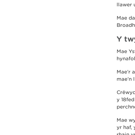
llawer 
Mae dau
Broadh
Y tw
Mae Yst
hynafo
Mae’r a
mae’n 
Crëwyd
y 18fed
perchn
Mae wyn
yr haf,
rhain y