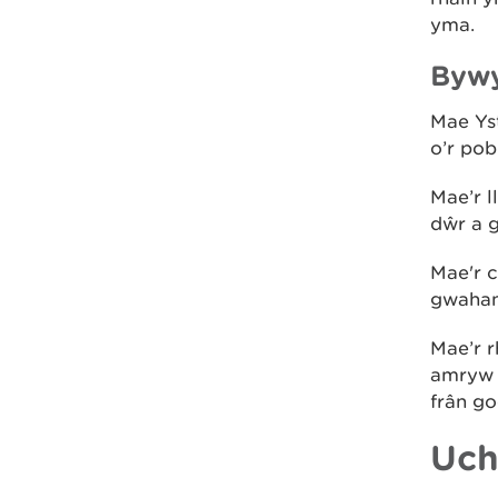
yma.
Bywy
Mae Ys
o’r po
Mae’r l
dŵr a g
Mae'r c
gwahano
Mae’r r
amryw 
frân go
Uch