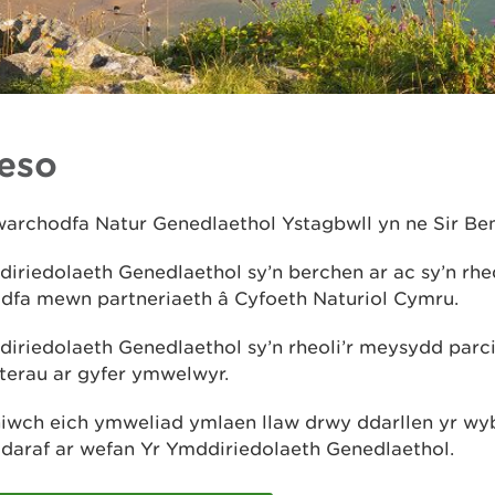
eso
archodfa Natur Genedlaethol Ystagbwll yn ne Sir Ben
iriedolaeth Genedlaethol sy’n berchen ar ac sy’n rh
dfa mewn partneriaeth â Cyfoeth Naturiol Cymru.
iriedolaeth Genedlaethol sy’n rheoli’r meysydd parcio
terau ar gyfer ymwelwyr.
niwch eich ymweliad ymlaen llaw drwy ddarllen yr w
daraf ar wefan Yr Ymddiriedolaeth Genedlaethol.