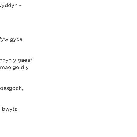
lwyddyn –
 fyw gyda
ennyn y gaeaf
c mae gold y
coesgoch,
n bwyta