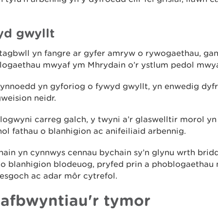
d gwyllt
tagbwll yn fangre ar gyfer amryw o rywogaethau, ga
blogaethau mwyaf ym Mhrydain o’r ystlum pedol mwya
lynnoedd yn gyforiog o fywyd gwyllt, yn enwedig dyf
weision neidr.
logwyni carreg galch, y twyni a’r glaswelltir morol yn
l fathau o blanhigion ac anifeiliaid arbennig.
hain yn cynnwys cennau bychain sy’n glynu wrth bridd
o blanhigion blodeuog, pryfed prin a phoblogaethau 
esgoch ac adar môr cytrefol.
afbwyntiau'r tymor