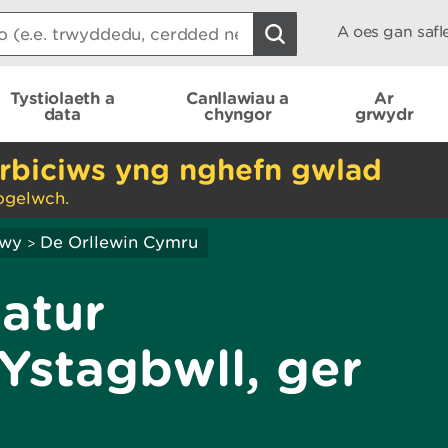
A oes gan saf
Tystiolaeth a
Canllawiau a
Ar
data
chyngor
grwydr
rbiciws yng nghefn gwlad
ogelwch.
hwy
De Orllewin Cymru
>
atur
Ystagbwll, ger