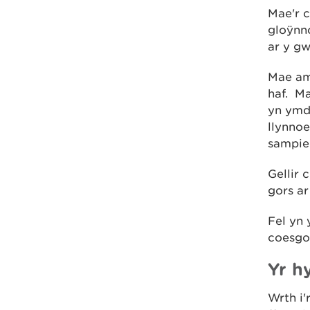
Mae'r c
gloÿnno
ar y gw
Mae am
haf. Ma
yn ymdd
llynnoe
sampier
Gellir 
gors ar
Fel yn 
coesgo
Yr h
Wrth i'