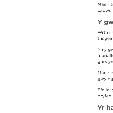
Mae’r t
cadwch
Y g
Wrth i'
thegeir
Yn y gw
a brial
gors yn
Mae'r c
gwylog
Efalla
pryfed 
Yr h