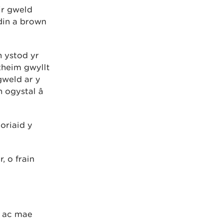
lir gweld
din a brown
 ystod yr
theim gwyllt
gweld ar y
n ogystal â
oriaid y
, o frain
r ac mae