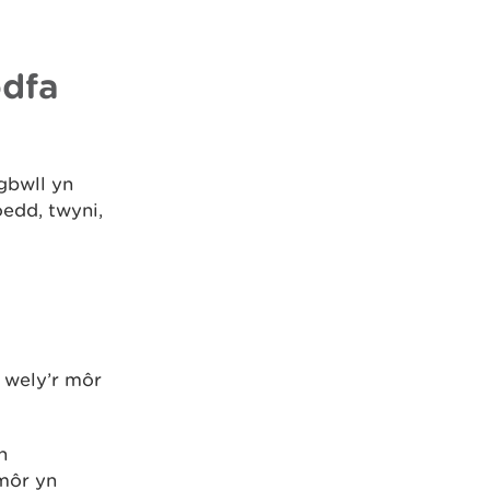
odfa
gbwll yn
edd, twyni,
 wely’r môr
n
 môr yn