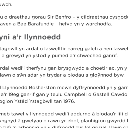
uwch.
 o draethau gorau Sir Benfro – y cildraethau cysgod
aven a Bae Barafundle – hefyd yn y warchodfa.
yni a’r llynnoedd
agbwll yn ardal o laswelltir carreg galch a hen laswel
l a grëwyd yn ystod y pumed a’r chweched ganrif.
rdal wedi’i therfynu gan brysgwydd a choetir ac, yn
llawn o sŵn adar yn trydar a blodau a gloÿnnod byw.
 Llynnoedd Bosherston mewn dyffrynnoedd yn y garr
 a’r 19eg ganrif gan y teulu Campbell o Gastell Cawdor
ogion Ystâd Ystagbwll tan 1976.
eb tawel y llynnoedd wedi’i addurno â blodau’r lili
 ynghyd â gwelyau o rawn yr ebol, planhigion gwyrdd 
n tyfu’n arbennig yn y dyfroedd clir fel grisial, llawn 