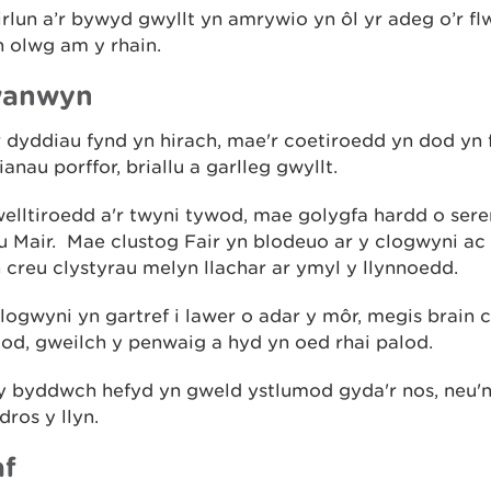
irlun a’r bywyd gwyllt yn amrywio yn ôl yr adeg o’r f
 olwg am y rhain.
wanwyn
r dyddiau fynd yn hirach, mae'r coetiroedd yn dod yn
ianau porffor, briallu a garlleg gwyllt.
elltiroedd a'r twyni tywod, mae golygfa hardd o ser
lu Mair. Mae clustog Fair yn blodeuo ar y clogwyni a
 creu clystyrau melyn llachar ar ymyl y llynnoedd.
logwyni yn gartref i lawer o adar y môr, megis brain 
od, gweilch y penwaig a hyd yn oed rhai palod.
i y byddwch hefyd yn gweld ystlumod gyda'r nos, neu'
dros y llyn.
af