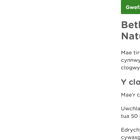
Gwef
Bet
Nat
Mae ti
cynnwy
clogwyn
Y cl
Mae’r 
Uwchla
tua 50 
Edrychw
cywasge