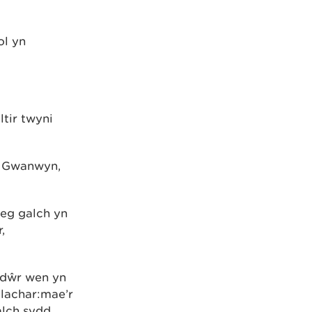
ol yn
ltir twyni
 y Gwanwyn,
eg galch yn
,
 ddŵr wen yn
llachar:mae’r
calch sydd