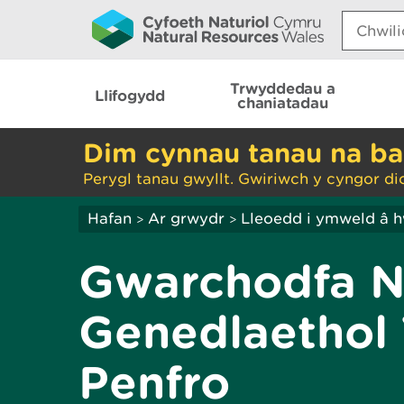
Search:
Trwyddedau a
Llifogydd
chaniatadau
Dim cynnau tanau na ba
Perygl tanau gwyllt. Gwiriwch y cyngor di
Hafan
Ar grwydr
Lleoedd i ymweld â 
>
>
Gwarchodfa N
Genedlaethol 
Penfro