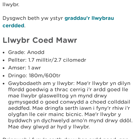
llwybr.
Dysgwch beth yw ystyr
graddau’r llwybrau
cerdded
.
Llwybr Coed Mawr
Grade: Anodd
Pellter: 1.7 milltir/2.7 cilomedr
Amser: 1 awr
Dringo: 180m/600tr
Gwybodaeth am y llwybr: Mae'r llwybr yn dilyn
ffordd goedwig a thrac cerrig i'r ardd goed lle
mae llwybr glaswelltog yn mynd drwy
gymysgedd o goed conwydd a choed collddail
aeddfed. Mae dringfa serth iawn i fyny'r rhiw i'r
olygfan lle ceir mainc bicnic. Mae'r llwybr y
byddwch yn dychwelyd arno’n mynd drwy ddôl.
Mae dwy glwyd ar hyd y llwybr.