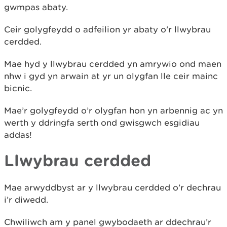
gwmpas abaty.
Ceir golygfeydd o adfeilion yr abaty o'r llwybrau
cerdded.
Mae hyd y llwybrau cerdded yn amrywio ond maen
nhw i gyd yn arwain at yr un olygfan lle ceir mainc
bicnic.
Mae’r golygfeydd o’r olygfan hon yn arbennig ac yn
werth y ddringfa serth ond gwisgwch esgidiau
addas!
Llwybrau cerdded
Mae arwyddbyst ar y llwybrau cerdded o’r dechrau
i’r diwedd.
Chwiliwch am y panel gwybodaeth ar ddechrau’r