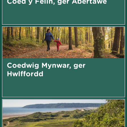
Coed y Felin, ger Abertawe
Coedwig Mynwar, ger
Hwlffordd