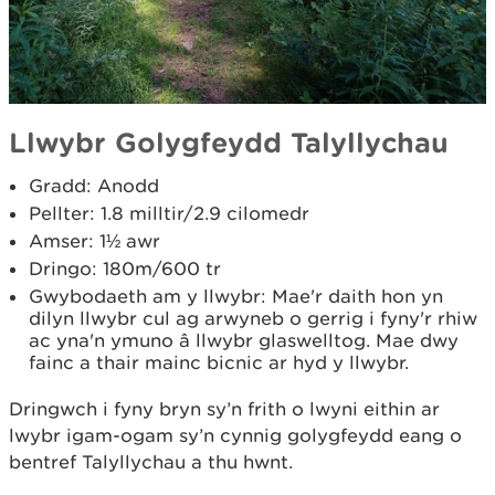
Llwybr Golygfeydd Talyllychau
Gradd: Anodd
Pellter: 1.8 milltir/2.9 cilomedr
Amser: 1½ awr
Dringo: 180m/600 tr
Gwybodaeth am y llwybr: Mae'r daith hon yn
dilyn llwybr cul ag arwyneb o gerrig i fyny'r rhiw
ac yna'n ymuno â llwybr glaswelltog. Mae dwy
fainc a thair mainc bicnic ar hyd y llwybr.
Dringwch i fyny bryn sy’n frith o lwyni eithin ar
lwybr igam-ogam sy’n cynnig golygfeydd eang o
bentref Talyllychau a thu hwnt.