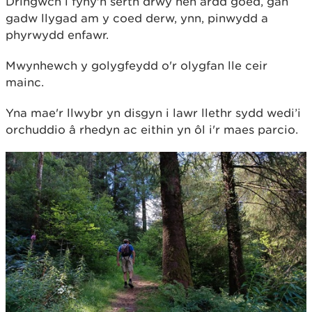
Dringwch i fyny'n serth drwy hen ardd goed, gan
gadw llygad am y coed derw, ynn, pinwydd a
phyrwydd enfawr.
Mwynhewch y golygfeydd o'r olygfan lle ceir
mainc.
Yna mae'r llwybr yn disgyn i lawr llethr sydd wedi’i
orchuddio â rhedyn ac eithin yn ôl i'r maes parcio.