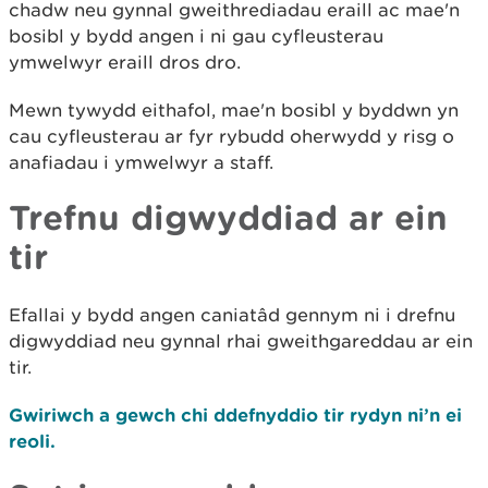
chadw neu gynnal gweithrediadau eraill ac mae'n
bosibl y bydd angen i ni gau cyfleusterau
ymwelwyr eraill dros dro.
Mewn tywydd eithafol, mae'n bosibl y byddwn yn
cau cyfleusterau ar fyr rybudd oherwydd y risg o
anafiadau i ymwelwyr a staff.
Trefnu digwyddiad ar ein
tir
Efallai y bydd angen caniatâd gennym ni i drefnu
digwyddiad neu gynnal rhai gweithgareddau ar ein
tir.
Gwiriwch a gewch chi ddefnyddio tir rydyn ni’n ei
reoli.