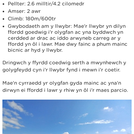
Pellter: 2.6 milltir/4.2 cilomedr
Amser: 2 awr
Climb: 180m/600tr
Gwybodaeth am y llwybr: Mae'r llwybr yn dilyn
ffordd goedwig i'r olygfan ac yna byddwch yn
cerdded ar drac ac iddo arwyneb carreg ar y
ffordd yn ôl i lawr. Mae dwy fainc a phum mainc
bicnic ar hyd y llwybr.
Dringwch y ffyrdd coedwig serth a mwynhewch y
golygfeydd cyn i'r llwybr fynd i mewn i'r coetir.
Mae'n cyrraedd yr olygfan gyda mainc ac yna'n
dirwyn ei ffordd i lawr y rhiw yn ôl i'r maes parcio.