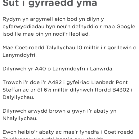
Sut i gyrraedd yma
Rydym yn argymell eich bod yn dilyn y
cyfarwyddiadau hyn neu’n defnyddio’r map Google
isod lle mae pin yn nodi’r lleoliad.
Mae Coetiroedd Talyllychau 10 milltir i'r gorllewin o
Lanymddyfri.
Dilynwch yr A40 o Lanymddyfri i Lanwrda.
Trowch i’r dde i’r A482 i gyfeiriad Llanbedr Pont
Steffan ac ar ôl 6½ milltir dilynwch ffordd B4302 i
Dalyllychau.
Dilynwch arwydd brown a gwyn i’r abaty yn
Nhalyllychau.
Ewch heibio’r abaty ac mae'r fynedfa i Goetiroedd