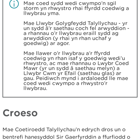
Mae coed sydd wedi cwympo’n sgil
storm yn rhwystro rhai ffyrdd coedwig a
llwybrau yma.
Mae Llwybr Golygfeydd Talyllychau - yr
un sydd â’r saethau coch fel arwyddion -
a rhannau o’r llwybrau eraill sydd ag
arwyddion (y rhai yn rhan uchaf y
goedwig) ar agor.
Mae llawer o’r llwybrau a’r ffyrdd
coedwig yn rhan isaf y goedwig wedi’u
rhwystro, ac mae rhannau o Lwybr Coed
Mawr (yr un sydd â saethau melyn) a
Llwybr Cwm yr Efail (saethau glas) ar
gau. Peidiwch mynd i ardaloedd lle mae
coed wedi cwympo a rhwystro’r
llwybrau.
Croeso
Mae Coetiroedd Talyllychau’n edrych dros un o
bentrefi hanesyddol Sir Gaerfyrddin a ffurfiodd o