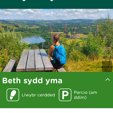
Beth sydd yma
Parcio (am
Llwybr cerdded
ddim)