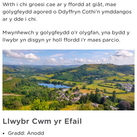
Wrth i chi groesi cae ar y ffordd at giât, mae
golygfeydd agored o Ddyffryn Cothi’n ymddangos
ar y dde i chi.
Mwynhewch y golygfeydd o'r olygfan, yna bydd y
llwybr yn disgyn yr holl ffordd i'r maes parcio.
Llwybr Cwm yr Efail
Gradd: Anodd