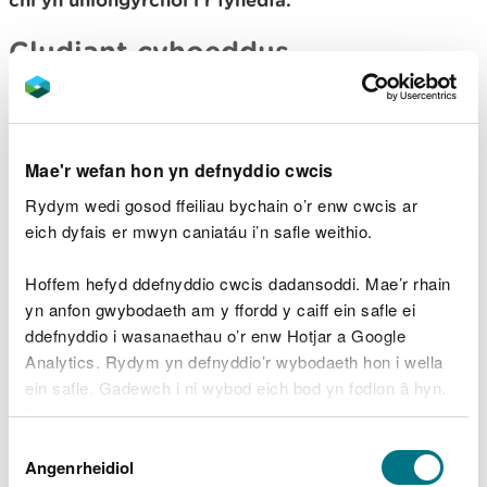
Cludiant cyhoeddus
Y prif orsaf reilffordd agosaf yw Llangadog.
Er mwyn cael manylion ynghylch cludiant
Mae'r wefan hon yn defnyddio cwcis
cyhoeddus, ewch i
wefan Traveline Cymru
.
Rydym wedi gosod ffeiliau bychain o’r enw cwcis ar
Parcio
eich dyfais er mwyn caniatáu i’n safle weithio.
Hoffem hefyd ddefnyddio cwcis dadansoddi. Mae’r rhain
Gallwch barcio mewn cilfan barcio bach wrth y
yn anfon gwybodaeth am y ffordd y caiff ein safle ei
fynedfa i’r coed.
ddefnyddio i wasanaethau o’r enw Hotjar a Google
Cofiwch barcio’n ofalus gan adael agoriadau’r
Analytics. Rydym yn defnyddio’r wybodaeth hon i wella
gatiau’n glir i roi mynediad brys i’r coed.
ein safle. Gadewch i ni wybod eich bod yn fodlon â hyn.
Byddwn yn defnyddio cwci i gadw eich dewis.
Mae’r maes parcio yn rhad ac am ddim.
Dewis
Gellir
darllen mwy am ein cwcis
cyn i chi ddewis.
Angenrheidiol
Caniatâd
Ni chaniateir parcio dros nos.