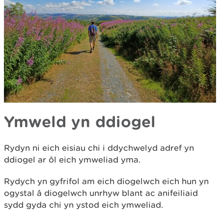
Ymweld yn ddiogel
Rydyn ni eich eisiau chi i ddychwelyd adref yn
ddiogel ar ôl eich ymweliad yma.
Rydych yn gyfrifol am eich diogelwch eich hun yn
ogystal â diogelwch unrhyw blant ac anifeiliaid
sydd gyda chi yn ystod eich ymweliad.