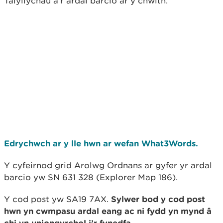
Talyllychau a’r ardal barcio ar y chwith.
Edrychwch ar y lle hwn ar wefan What3Words.
Y cyfeirnod grid Arolwg Ordnans ar gyfer yr ardal
barcio yw SN 631 328 (Explorer Map 186).
Y cod post yw SA19 7AX.
Sylwer bod y cod post
hwn yn cwmpasu ardal eang ac ni fydd yn mynd â
chi yn uniongyrchol i’r fynedfa.