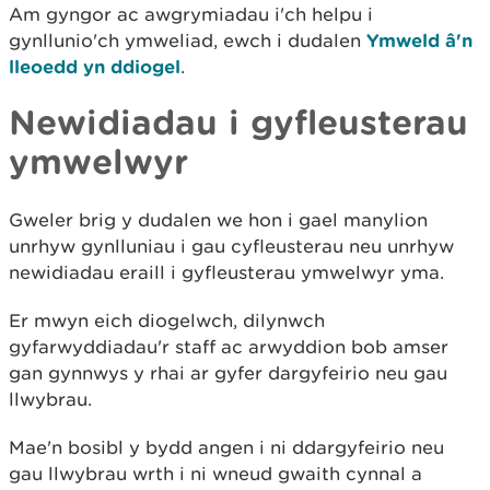
Am gyngor ac awgrymiadau i'ch helpu i
gynllunio'ch ymweliad, ewch i dudalen
Ymweld â'n
lleoedd yn ddiogel
.
Newidiadau i gyfleusterau
ymwelwyr
Gweler brig y dudalen we hon i gael manylion
unrhyw gynlluniau i gau cyfleusterau neu unrhyw
newidiadau eraill i gyfleusterau ymwelwyr yma.
Er mwyn eich diogelwch, dilynwch
gyfarwyddiadau'r staff ac arwyddion bob amser
gan gynnwys y rhai ar gyfer dargyfeirio neu gau
llwybrau.
Mae'n bosibl y bydd angen i ni ddargyfeirio neu
gau llwybrau wrth i ni wneud gwaith cynnal a