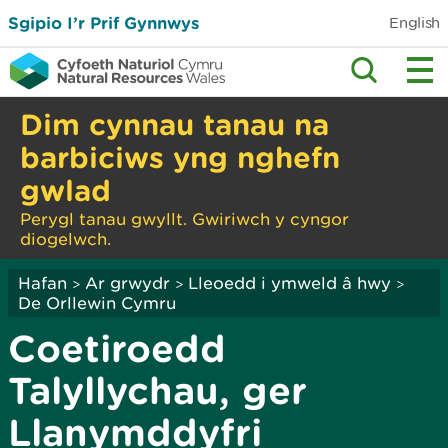
Sgipio I’r Prif Gynnwys
English
Dim cynnau tanau na
barbiciws yng nghefn
gwlad
Perygl tanau gwyllt. Gwiriwch y cyngor
diogelwch.
Hafan
Ar grwydr
Lleoedd i ymweld â hwy
>
>
>
De Orllewin Cymru
Coetiroedd
Talyllychau, ger
Llanymddyfri