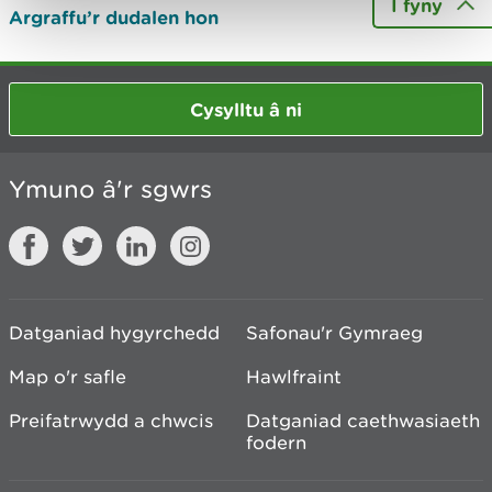
I fyny
Argraffu’r dudalen hon
Cysylltu â ni
Ymuno â'r sgwrs
Datganiad hygyrchedd
Safonau'r Gymraeg
Map o'r safle
Hawlfraint
Preifatrwydd a chwcis
Datganiad caethwasiaeth
fodern