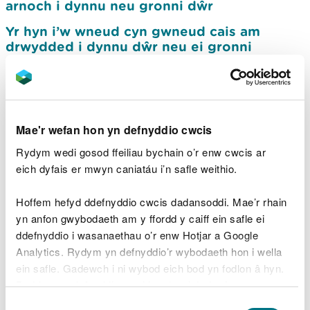
arnoch i dynnu neu gronni dŵr
Yr hyn i’w wneud cyn gwneud cais am
drwydded i dynnu dŵr neu ei gronni
Pa dystiolaeth sydd ei hangen arnaf o hawl
mynediad at fan tynnu dŵr?
Cydsyniad ymchwilio dŵr daear
Mae'r wefan hon yn defnyddio cwcis
Gwneud cais am drwydded i dynnu neu
Rydym wedi gosod ffeiliau bychain o’r enw cwcis ar
gronni dŵr
eich dyfais er mwyn caniatáu i’n safle weithio.
Taliadau am drwyddedau tynnu a chasglu
Hoffem hefyd ddefnyddio cwcis dadansoddi. Mae’r rhain
Gwasanaeth cyngor cyn gwneud cais ar
yn anfon gwybodaeth am y ffordd y caiff ein safle ei
gyfer trwyddedau tynnu a chronni dŵr
ddefnyddio i wasanaethau o’r enw Hotjar a Google
Caniatadau eraill mae'n bosibl y bydd eu
Analytics. Rydym yn defnyddio’r wybodaeth hon i wella
hangen arnoch ar gyfer eich tyniad neu
ein safle. Gadewch i ni wybod eich bod yn fodlon â hyn.
groniad dŵr
Byddwn yn defnyddio cwci i gadw eich dewis.
Cyflwyno eich datganiad tynnu dŵr
Dewis