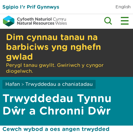
Sgipio I’r Prif Gynnwys
English
Dim cynnau tanau na
barbiciws yng nghefn
gwlad
Perygl tanau gwyllt. Gwiriwch y cyngor
diogelwch.
Hafan
Trwyddedau a chaniatadau
>
Trwyddedau Tynnu
Dŵr a Chronni Dŵr
Cewch wybod a oes angen trwydded