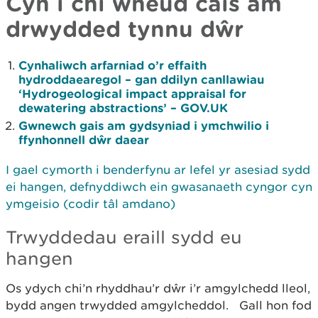
Cyn i chi wneud cais am
drwydded tynnu dŵr
Cynhaliwch arfarniad o’r effaith
hydroddaearegol – gan ddilyn canllawiau
‘Hydrogeological impact appraisal for
dewatering abstractions’ – GOV.UK
Gwnewch gais am gydsyniad i ymchwilio i
ffynhonnell dŵr daear
I gael cymorth i benderfynu ar lefel yr asesiad sydd
ei hangen, defnyddiwch ein gwasanaeth cyngor cyn
ymgeisio (codir tâl amdano)
Trwyddedau eraill sydd eu
hangen
Os ydych chi’n rhyddhau’r dŵr i’r amgylchedd lleol,
bydd angen trwydded amgylcheddol. Gall hon fod