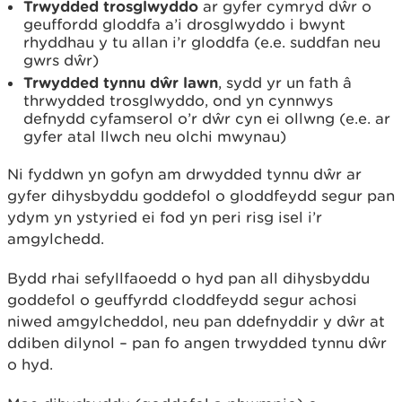
Trwydded trosglwyddo
ar gyfer cymryd dŵr o
geuffordd gloddfa a’i drosglwyddo i bwynt
rhyddhau y tu allan i’r gloddfa (e.e. suddfan neu
gwrs dŵr)
Trwydded tynnu dŵr lawn
,
sydd yr un fath â
thrwydded trosglwyddo, ond yn cynnwys
defnydd cyfamserol o’r dŵr cyn ei ollwng (e.e. ar
gyfer atal llwch neu olchi mwynau)
Ni fyddwn yn gofyn am drwydded tynnu dŵr ar
gyfer dihysbyddu goddefol o gloddfeydd segur pan
ydym yn ystyried ei fod yn peri risg isel i’r
amgylchedd.
Bydd rhai sefyllfaoedd o hyd pan all dihysbyddu
goddefol o geuffyrdd cloddfeydd segur achosi
niwed amgylcheddol, neu pan ddefnyddir y dŵr at
ddiben dilynol – pan fo angen trwydded tynnu dŵr
o hyd.