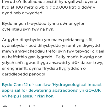
ffwrdd o’r lleoliadau sensitif hyn, gallwch dynnu
hyd at 100 metr ciwbig (100,000 litr) o ddŵr y
dydd heb drwydded.
Bydd angen trwydded tynnu dŵr ar gyfer
cyfeintiau sy’n fwy na hyn.
Ar gyfer dihysbyddu ym maes peirianneg sifil,
cydnabyddir bod dihysbyddu yn aml yn digwydd
mewn amgylcheddau trefol sy’n fwy tebygol o gael
eu heffeithio gan lygredd. Felly mae’n bwysig nad
ydych chi’n gwaethygu ansawdd y dŵr daear trwy,
er enghraifft, dynnu ffrydiau llygryddion o
darddleoedd penodol.
Bydd Cam 12 o’r canllaw ‘Hydrogeological impact
appraisal for dewatering abstractions’ yn GOV.UK
yn helpu i asesu’r risg hon.