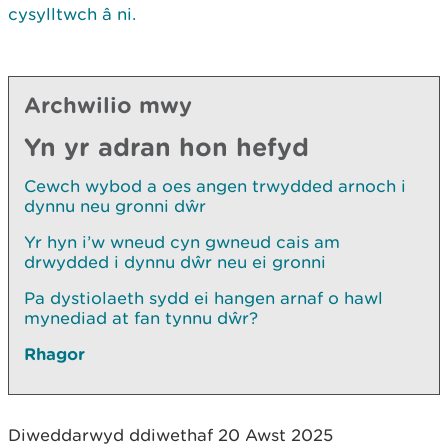
cysylltwch â ni.
Archwilio mwy
Yn yr adran hon hefyd
Cewch wybod a oes angen trwydded arnoch i
dynnu neu gronni dŵr
Yr hyn i’w wneud cyn gwneud cais am
drwydded i dynnu dŵr neu ei gronni
Pa dystiolaeth sydd ei hangen arnaf o hawl
mynediad at fan tynnu dŵr?
Rhagor
Diweddarwyd ddiwethaf 20 Awst 2025