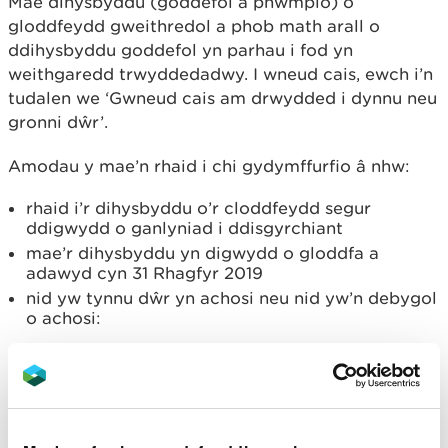
Mae dihysbyddu (goddefol a phwmpio) o
gloddfeydd gweithredol a phob math arall o
ddihysbyddu goddefol yn parhau i fod yn
weithgaredd trwyddedadwy. I wneud cais, ewch i’n
tudalen we ‘Gwneud cais am drwydded i dynnu neu
gronni dŵr’.
Amodau y mae’n rhaid i chi gydymffurfio â nhw:
rhaid i’r dihysbyddu o’r cloddfeydd segur
ddigwydd o ganlyniad i ddisgyrchiant
mae’r dihysbyddu yn digwydd o gloddfa a
adawyd cyn 31 Rhagfyr 2019
nid yw tynnu dŵr yn achosi neu nid yw’n debygol
o achosi:
(a) difrod i safle cadwraeth neu nodweddion
penodol y tu fewn i safle o’r fath, neu arno
(b) difrod i rhywogaethau a warchodir
(c) colled neu ddifrod i unrhyw darddell,