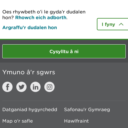
Oes rhywbeth o’i le gyda’r dudalen
hon?
Rhowch eich adborth
.
I fyny
Argraffu’r dudalen hon
Cysylltu â ni
Ymuno â'r sgwrs
Datganiad hygyrchedd
Safonau'r Gymraeg
Map o'r safle
Hawlfraint