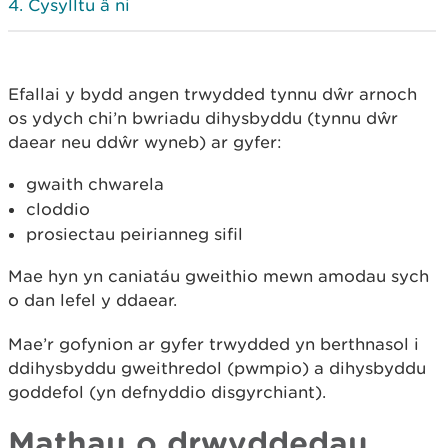
Cysylltu â ni
Efallai y bydd angen trwydded tynnu dŵr arnoch
os ydych chi’n bwriadu dihysbyddu (tynnu dŵr
daear neu ddŵr wyneb) ar gyfer:
gwaith chwarela
cloddio
prosiectau peirianneg sifil
Mae hyn yn caniatáu gweithio mewn amodau sych
o dan lefel y ddaear.
Mae’r gofynion ar gyfer trwydded yn berthnasol i
ddihysbyddu gweithredol (pwmpio) a dihysbyddu
goddefol (yn defnyddio disgyrchiant).
Mathau o drwyddedau