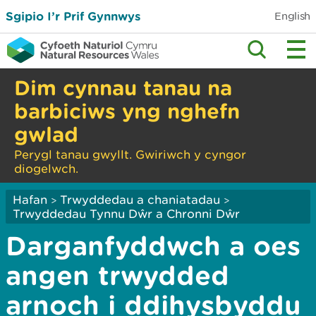
Sgipio I’r Prif Gynnwys
English
Dim cynnau tanau na
barbiciws yng nghefn
gwlad
Perygl tanau gwyllt. Gwiriwch y cyngor
diogelwch.
Hafan
Trwyddedau a chaniatadau
>
>
Trwyddedau Tynnu Dŵr a Chronni Dŵr
Darganfyddwch a oes
angen trwydded
arnoch i ddihysbyddu