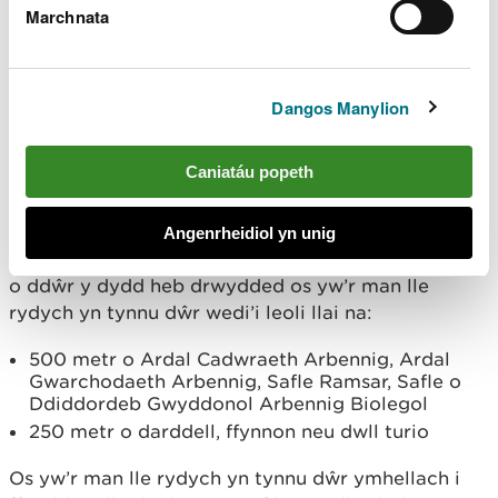
Marchnata
Nid oes angen trwydded arnoch ar gyfer
dihysbyddu yn ystod gwaith adeiladu ar raddfa
fach os yw’r canlynol yn wir:
Dangos Manylion
Mae am gyfnod o lai na chwe mis
Nid yw’n effeithio ar safle cadwraeth
Caniatáu popeth
Mae dŵr yn cael ei ryddhau i suddfan neu’n union
i lawr yr afon o’r gweithfeydd
Angenrheidiol yn unig
Gallwch dynnu hyd at 50 metr ciwbig (50,000 litr)
o ddŵr y dydd heb drwydded os yw’r man lle
rydych yn tynnu dŵr wedi’i leoli llai na:
500 metr o Ardal Cadwraeth Arbennig, Ardal
Gwarchodaeth Arbennig, Safle Ramsar, Safle o
Ddiddordeb Gwyddonol Arbennig Biolegol
250 metr o darddell, ffynnon neu dwll turio
Os yw’r man lle rydych yn tynnu dŵr ymhellach i