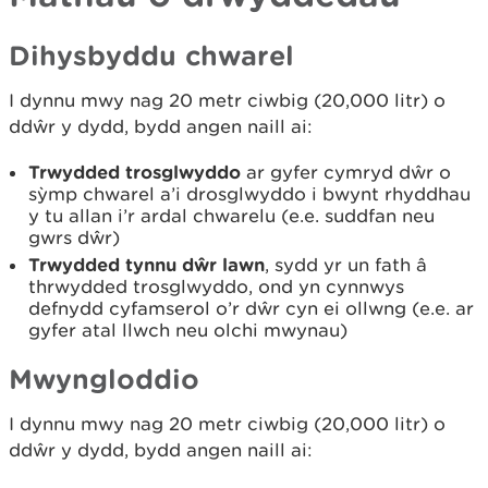
Dihysbyddu chwarel
I dynnu mwy nag 20 metr ciwbig (20,000 litr) o
ddŵr y dydd, bydd angen naill ai:
Trwydded trosglwyddo
ar gyfer cymryd dŵr o
sỳmp chwarel a’i drosglwyddo i bwynt rhyddhau
y tu allan i’r ardal chwarelu (e.e. suddfan neu
gwrs dŵr)
Trwydded tynnu dŵr lawn
,
sydd yr un fath â
thrwydded trosglwyddo, ond yn cynnwys
defnydd cyfamserol o’r dŵr cyn ei ollwng (e.e. ar
gyfer atal llwch neu olchi mwynau)
Mwyngloddio
I dynnu mwy nag 20 metr ciwbig (20,000 litr) o
ddŵr y dydd, bydd angen naill ai: