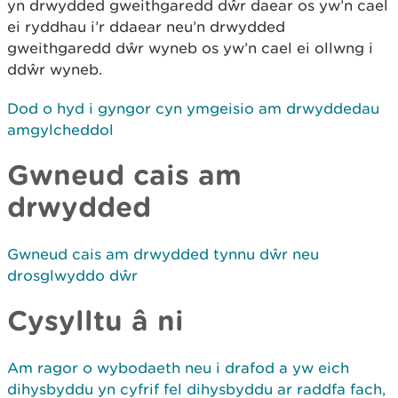
yn drwydded gweithgaredd dŵr daear os yw’n cael
ei ryddhau i’r ddaear neu’n drwydded
gweithgaredd dŵr wyneb os yw’n cael ei ollwng i
ddŵr wyneb.
Dod o hyd i gyngor cyn ymgeisio am drwyddedau
amgylcheddol
Gwneud cais am
drwydded
Gwneud cais am drwydded tynnu dŵr neu
drosglwyddo dŵr
Cysylltu â ni
Am ragor o wybodaeth neu i drafod a yw eich
dihysbyddu yn cyfrif fel dihysbyddu ar raddfa fach,