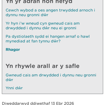
Yn yr adran hon hefyd
Cewch wybod a oes angen trwydded arnoch i
dynnu neu gronni dŵr
Yr hyn i’w wneud cyn gwneud cais am
drwydded i dynnu dŵr neu ei gronni
Pa dystiolaeth sydd ei hangen arnaf o hawl
mynediad at fan tynnu dŵr?
Rhagor
Yn rhywle arall ar y safle
Gwneud cais am drwydded i dynnu neu gronni
dŵr
Ynni dŵr
Diweddarwyd ddiwethaf 13 Ebr 2026