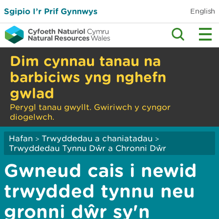
Sgipio I’r Prif Gynnwys
English
Dim cynnau tanau na
barbiciws yng nghefn
gwlad
Perygl tanau gwyllt. Gwiriwch y cyngor
diogelwch.
Hafan
Trwyddedau a chaniatadau
>
>
Trwyddedau Tynnu Dŵr a Chronni Dŵr
Gwneud cais i newid
trwydded tynnu neu
gronni dŵr sy'n