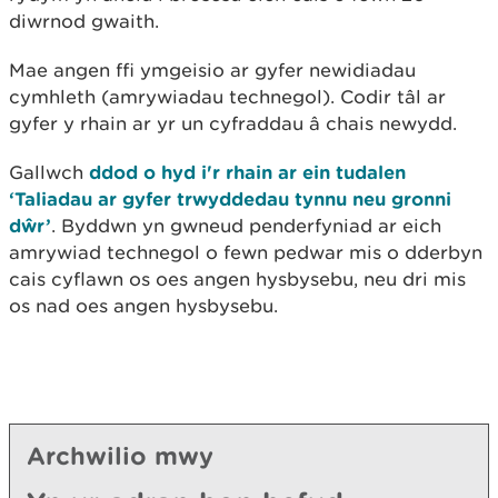
diwrnod gwaith.
Mae angen ffi ymgeisio ar gyfer newidiadau
cymhleth (amrywiadau technegol). Codir tâl ar
gyfer y rhain ar yr un cyfraddau â chais newydd.
Gallwch
ddod o hyd i'r rhain ar ein tudalen
‘Taliadau ar gyfer trwyddedau tynnu neu gronni
dŵr’
. Byddwn yn gwneud penderfyniad ar eich
amrywiad technegol o fewn pedwar mis o dderbyn
cais cyflawn os oes angen hysbysebu, neu dri mis
os nad oes angen hysbysebu.
Archwilio mwy