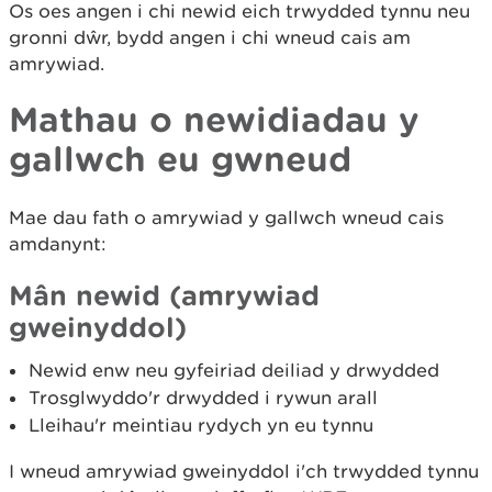
Os oes angen i chi newid eich trwydded tynnu neu
gronni dŵr, bydd angen i chi wneud cais am
amrywiad.
Mathau o newidiadau y
gallwch eu gwneud
Mae dau fath o amrywiad y gallwch wneud cais
amdanynt:
Mân newid (amrywiad
gweinyddol)
Newid enw neu gyfeiriad deiliad y drwydded
Trosglwyddo'r drwydded i rywun arall
Lleihau'r meintiau rydych yn eu tynnu
I wneud amrywiad gweinyddol i'ch trwydded tynnu