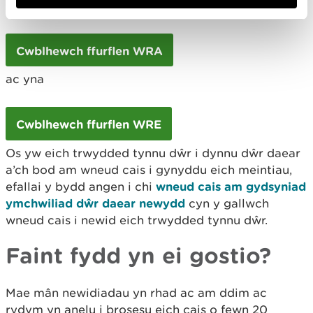
dŵr:
Cwblhewch ffurflen WRA
ac yna
Cwblhewch ffurflen WRE
Os yw eich trwydded tynnu dŵr i dynnu dŵr daear
a’ch bod am wneud cais i gynyddu eich meintiau,
efallai y bydd angen i chi
wneud cais am gydsyniad
ymchwiliad dŵr daear newydd
cyn y gallwch
wneud cais i newid eich trwydded tynnu dŵr.
Faint fydd yn ei gostio?
Mae mân newidiadau yn rhad ac am ddim ac
rydym yn anelu i brosesu eich cais o fewn 20