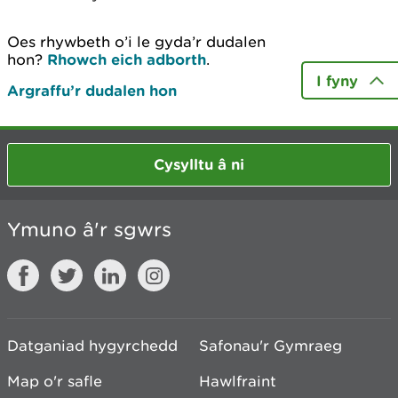
Oes rhywbeth o’i le gyda’r dudalen
hon?
Rhowch eich adborth
.
I fyny
Argraffu’r dudalen hon
Cysylltu â ni
Ymuno â'r sgwrs
Datganiad hygyrchedd
Safonau'r Gymraeg
Map o'r safle
Hawlfraint