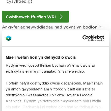
cysylltiedig)
Cwblhewch ffurflen WRI
Ar gyfer adnewyddiadau nad ydynt yn bodloni’r
meini prawf uchod, er enghraifft, adnewyddu
telerau gwahanol gyda chynnydd mewn niferoedd
neu adnewyddu’r un telerau lle mae pryderon
amgylcheddol wedi’u codi yn y llythyr atgoffa,
codir yr un gyfradd am y rhain ag amrywiad
Mae'r wefan hon yn defnyddio cwcis
technegol a bydd angen i ffurflenni WRA a WRD
Rydym wedi gosod ffeiliau bychain o’r enw cwcis ar
gael eu llenwi, gweler isod.
eich dyfais er mwyn caniatáu i’n safle weithio.
Amrywiad/adnewyddu
Hoffem hefyd ddefnyddio cwcis dadansoddi. Mae’r rhain
technegol
yn anfon gwybodaeth am y ffordd y caiff ein safle ei
ddefnyddio i wasanaethau o’r enw Hotjar a Google
Analytics. Rydym yn defnyddio’r wybodaeth hon i wella
Unrhyw newidiadau i amodau'r drwydded nad
ein safle. Gadewch i ni wybod eich bod yn fodlon â hyn.
ydynt wedi'u rhestru uchod, gan gynnwys: