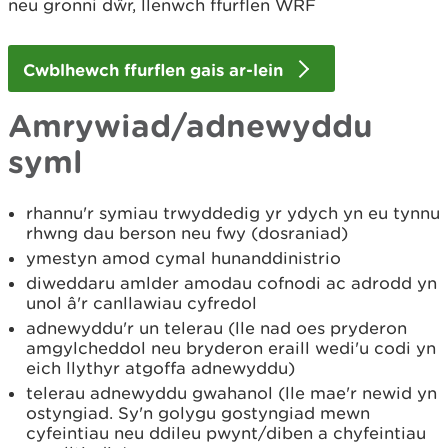
neu gronni dŵr, llenwch ffurflen WRF
Cwblhewch ffurflen gais ar-lein
Amrywiad/adnewyddu
syml
rhannu'r symiau trwyddedig yr ydych yn eu tynnu
rhwng dau berson neu fwy (dosraniad)
ymestyn amod cymal hunanddinistrio
diweddaru amlder amodau cofnodi ac adrodd yn
unol â'r canllawiau cyfredol
adnewyddu'r un telerau (lle nad oes pryderon
amgylcheddol neu bryderon eraill wedi'u codi yn
eich llythyr atgoffa adnewyddu)
telerau adnewyddu gwahanol (lle mae'r newid yn
ostyngiad. Sy'n golygu gostyngiad mewn
cyfeintiau neu ddileu pwynt/diben a chyfeintiau