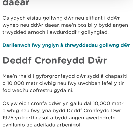
daear
Os ydych eisiau gollwng dŵr neu elifiant i ddŵr
wyneb neu ddŵr daear, mae'n bosibl y bydd angen
trwydded arnoch i awdurdodi'r gollyngiad.
Darllenwch fwy ynglyn â thrwyddedau gollwng dŵr
Deddf Cronfeydd Dŵr
Mae'n rhaid i gyforgronfeydd dŵr sydd â chapasiti
o 10,000 metr ciwbig neu fwy uwchben lefel y tir
fod wedi'u cofrestru gyda ni.
Os yw eich cronfa ddŵr yn gallu dal 10,000 metr
ciwbig neu fwy, yna bydd Deddf Cronfeydd Dŵr
1975 yn berthnasol a bydd angen gweithdrefn
cynllunio ac adeiladu arbenigol.