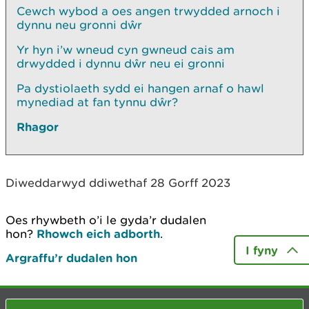
Cewch wybod a oes angen trwydded arnoch i
dynnu neu gronni dŵr
Yr hyn i’w wneud cyn gwneud cais am
drwydded i dynnu dŵr neu ei gronni
Pa dystiolaeth sydd ei hangen arnaf o hawl
mynediad at fan tynnu dŵr?
Rhagor
Diweddarwyd ddiwethaf 28 Gorff 2023
Oes rhywbeth o’i le gyda’r dudalen
hon?
Rhowch eich adborth
.
I fyny
Argraffu’r dudalen hon