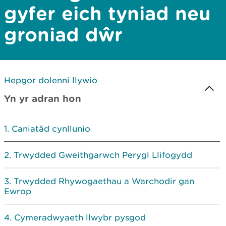
gyfer eich tyniad neu
groniad dŵr
Hepgor dolenni llywio
Yn yr adran hon
Caniatâd cynllunio
Trwydded Gweithgarwch Perygl Llifogydd
Trwydded Rhywogaethau a Warchodir gan
Ewrop
Cymeradwyaeth llwybr pysgod