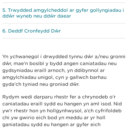
Trwydded amgylcheddol ar gyfer gollyngiadau i
ddŵr wyneb neu ddŵr daear
Deddf Cronfeydd Dŵr
Yn ychwanegol i drwydded tynnu dŵr a/neu gronni
dŵr, mae'n bosibl y bydd angen caniatadau neu
gydsyniadau eraill arnoch, yn ddibynnol ar
amgylchiadau unigol, cyn y gallwch barhau
gyda'ch tyniad neu groniad dŵr.
Rydym wedi darparu rhestr fer a chrynodeb o'r
caniatadau eraill sydd eu hangen yn aml isod. Nid
yw'r rhestr hon yn hollgynhwysol, a’ch cyfrifoldeb
chi yw gwirio eich bod yn meddu ar yr holl
ganiatadau sydd eu hangen ar gyfer eich