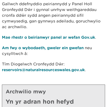
Gallwch ddefnyddio peiriannydd y Panel Holl
Gronfeydd Dŵr i gynnal unrhyw weithgareddau
cronfa ddŵr sydd angen peiriannydd sifil
cymwysedig, gan gynnwys adeiladu, goruchwylio
ac archwilio.
Mae rhestr o beirianwyr panel ar wefan Gov.uk
.
Am fwy o wybodaeth, gweler ein gwefan
neu
cysylltwch â:
Tîm Diogelwch Cronfeydd Dŵr:
reservoirs@naturalresourceswales.gov.uk
.
Archwilio mwy
Yn yr adran hon hefyd