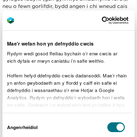
neu o fewn gorlifdir, bydd angen i chi wneud cais
am Drwydded Gweithgarwch Perygl Llifogydd (a
elwir yn flaenorol yn Gydsyniad Amddiffyn rhag
Llifogydd).
Darllenwch fwy ynglyn â gweithgareddau perygl
Mae'r wefan hon yn defnyddio cwcis
llifogydd.
Rydym wedi gosod ffeiliau bychain o’r enw cwcis ar
eich dyfais er mwyn caniatáu i’n safle weithio.
Trwydded Rhywogaethau
a Warchodir gan Ewrop
Hoffem hefyd ddefnyddio cwcis dadansoddi. Mae’r rhain
yn anfon gwybodaeth am y ffordd y caiff ein safle ei
ddefnyddio i wasanaethau o’r enw Hotjar a Google
Os oes gan eich cynnig y potensial i effeithio ar
Analytics. Rydym yn defnyddio’r wybodaeth hon i wella
Rywogaeth a Warchodir gan Ewrop (yn ystod y
ein safle. Gadewch i ni wybod eich bod yn fodlon â hyn.
gwaith adeiladu er enghraifft) yna mae'n bosibl y
Byddwn yn defnyddio cwci i gadw eich dewis.
bydd arnoch angen trwydded Rhywogaethau a
Dewis
Warchodir gan Ewrop ar wahân gennym.
Gellir
darllen mwy am ein cwcis
cyn i chi ddewis.
Angenrheidiol
Caniatâd
Darllenwch fwy ynglyn â rhywogaethau a