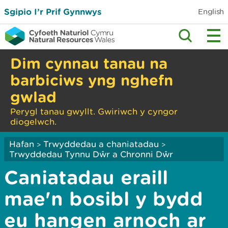
Sgipio I’r Prif Gynnwys
English
Dim cynnau tanau na
barbiciws yng nghefn
gwlad
Perygl tanau gwyllt. Gwiriwch y cyngor
diogelwch.
Hafan
Trwyddedau a chaniatadau
>
>
Trwyddedau Tynnu Dŵr a Chronni Dŵr
Caniatadau eraill
mae'n bosibl y bydd
eu hangen arnoch ar