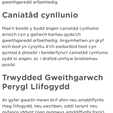
gweithgaredd arfaethedig.
Caniatâd cynllunio
Mae'n bosibl y bydd angen caniatâd cynllunio
arnoch cyn y gallwch barhau gyda'ch
gweithgaredd arfaethedig. Argymhellwn yn gryf
eich bod yn cysylltu â'ch awdurdod lleol cyn
gynted â phosibl i benderfynu'r caniatâd cynllunio
sydd ei angen, ac i drafod unrhyw broblemau
posibl.
Trwydded Gweithgarwch
Perygl Llifogydd
Ar gyfer gwaith mewn brif afon neu amddiffynfa
rhag llifogydd, neu uwchben, oddi tanynt neu
gyfagos iddynt (gan gynnwys amddiffynfa forol),