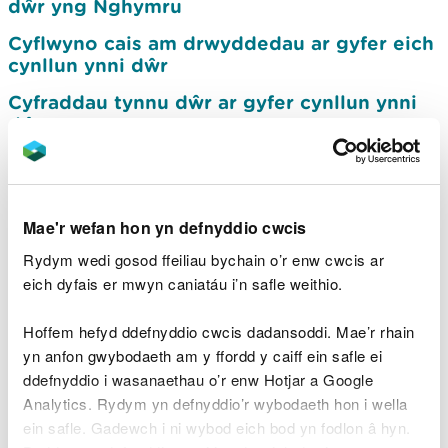
dŵr yng Nghymru
Cyflwyno cais am drwyddedau ar gyfer eich
cynllun ynni dŵr
Cyfraddau tynnu dŵr ar gyfer cynllun ynni
dŵr
Safleoedd dynodedig, rhywogaethau a
warchodir a chynefinoedd cynhaliol
Trwyddedu coredau ar gyfer cynlluniau ynni
Mae'r wefan hon yn defnyddio cwcis
dŵr
Rydym wedi gosod ffeiliau bychain o’r enw cwcis ar
Deall geomorffoleg ar gyfer llunio cynllun
eich dyfais er mwyn caniatáu i’n safle weithio.
ynni dŵr
Hoffem hefyd ddefnyddio cwcis dadansoddi. Mae’r rhain
Lleoli cored mewnlif ar gyfer cynllun ynni
yn anfon gwybodaeth am y ffordd y caiff ein safle ei
dŵr
ddefnyddio i wasanaethau o’r enw Hotjar a Google
Egwyddorion cynllunio ar gyfer coredau
Analytics. Rydym yn defnyddio’r wybodaeth hon i wella
ynni dŵr
ein safle. Gadewch i ni wybod eich bod yn fodlon â hyn.