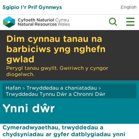
Sgipio I’r Prif Gynnwys
English
Dim cynnau tanau na
barbiciws yng nghefn
gwlad
Perygl tanau gwyllt. Gwiriwch y cyngor
diogelwch.
Hafan
Trwyddedau a chaniatadau
>
>
Trwyddedau Tynnu Dŵr a Chronni Dŵr
Ynni dŵr
Cymeradwyaethau, trwyddedau a
chydsyniadau ar gyfer datblygiadau ynni