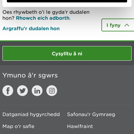
Oes rhywbeth o’i le gyda’r dudalen
hon?
Rhowch eich adborth
.
I fyny
Argraffu’r dudalen hon
Cysylltu â ni
Ymuno â'r sgwrs
Datganiad hygyrchedd
Safonau'r Gymraeg
Map o'r safle
Hawlfraint