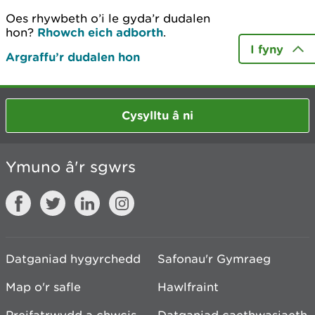
Oes rhywbeth o’i le gyda’r dudalen
hon?
Rhowch eich adborth
.
I fyny
Argraffu’r dudalen hon
Cysylltu â ni
Ymuno â'r sgwrs
Datganiad hygyrchedd
Safonau'r Gymraeg
Map o'r safle
Hawlfraint
Preifatrwydd a chwcis
Datganiad caethwasiaeth