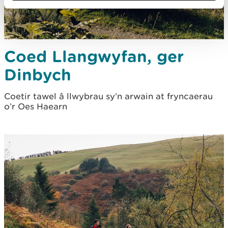
Coed Llangwyfan, ger
Dinbych
Coetir tawel â llwybrau sy’n arwain at fryncaerau
o’r Oes Haearn