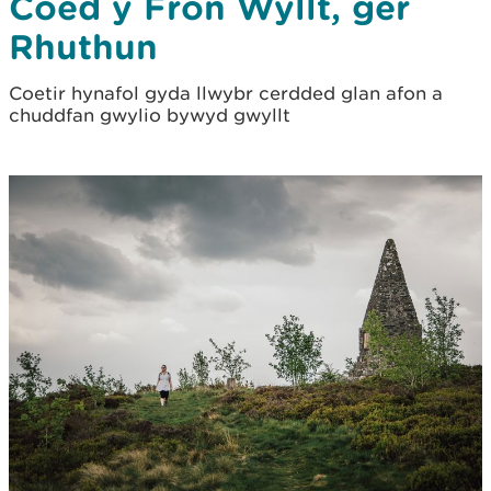
Coed y Fron Wyllt, ger
Rhuthun
Coetir hynafol gyda llwybr cerdded glan afon a
chuddfan gwylio bywyd gwyllt