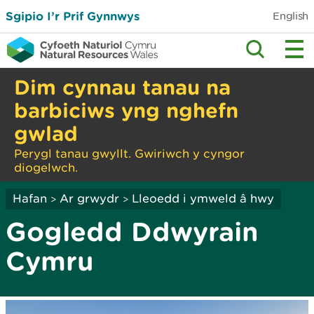
Sgipio I’r Prif Gynnwys
English
Dim cynnau tanau na
barbiciws yng nghefn
gwlad
Perygl tanau gwyllt. Gwiriwch y cyngor
diogelwch.
Hafan
Ar grwydr
Lleoedd i ymweld â hwy
>
>
Gogledd Ddwyrain
Cymru