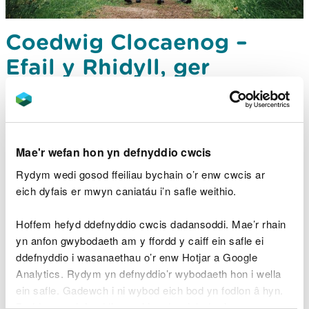
Coedwig Clocaenog –
Efail y Rhidyll, ger
Rhuthun
Coetir hawdd i’w ganfod, â thaith gerdded fer
Mae'r wefan hon yn defnyddio cwcis
Rydym wedi gosod ffeiliau bychain o’r enw cwcis ar
eich dyfais er mwyn caniatáu i’n safle weithio.
Hoffem hefyd ddefnyddio cwcis dadansoddi. Mae’r rhain
yn anfon gwybodaeth am y ffordd y caiff ein safle ei
ddefnyddio i wasanaethau o’r enw Hotjar a Google
Analytics. Rydym yn defnyddio’r wybodaeth hon i wella
ein safle. Gadewch i ni wybod eich bod yn fodlon â hyn.
Byddwn yn defnyddio cwci i gadw eich dewis.