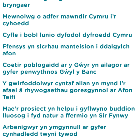
bryngaer
Mewnolwg o adfer mawndir Cymru i’r
cyhoedd
Cyfle i bobl lunio dyfodol dyfroedd Cymru
Ffensys yn sicrhau manteision i ddalgylch
afon
Coetir poblogaidd ar y Gŵyr yn ailagor ar
gyfer penwythnos Gŵyl y Banc
Y gwirfoddolwyr cyntaf allan yn mynd i'r
afael â rhywogaethau goresgynnol ar Afon
Teifi
Mae’r prosiect yn helpu i gyflwyno buddion
lluosog i fyd natur a ffermio yn Sir Fynwy
Arbenigwyr yn ymgynnull ar gyfer
cynhadledd twyni tywod