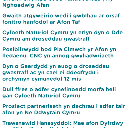
Nghoedwig Afan
Gwaith atgyweirio wedi'i gwblhau ar orsaf
fonitro hanfodol ar Afon Taf
Cyfoeth Naturiol Cymru yn erlyn dyn o Dde
Cymru am droseddau gwastraff
Posibilrwydd bod Pla Cimwch yr Afon yn
lledaenu: CNC yn annog gwyliadwriaeth
Dyn o Gaerdydd yn euog o droseddau
gwastraff ac yn cael ei ddedfrydu i
orchymyn cymunedol 12 mis
Dull ffres o adfer cynefinoedd morfa heli
gan Cyfoeth Naturiol Cymru
Prosiect partneriaeth yn dechrau i adfer tair
afon yn Ne Ddwyrain Cymru
Trawsnewid Hanesyddol: Mae afon Dyfrdwy