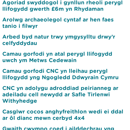
Agoriad swyddogol i gynllun rheoli perygl
llifogydd gwerth £6m yn Rhydaman
Arolwg archaeolegol cyntaf ar hen faes
tanio i filwyr
Arbed byd natur trwy ymgysylltu drwy’r
celfyddydau
Camau gorfodi yn atal perygl llifogydd
uwch ym Metws Cedewain
Camau gorfodi CNC yn lleihau perygl
llifogydd yng Ngogledd Ddwyrain Cymru
CNC yn adolygu adroddiad peirianneg ar
adeiladu cell newydd ar Safle Tirlenwi
Withyhedge
Casglwr cocos anghyfreithlon wedi ei ddal
ar ôl dianc mewn cerbyd 4x4
Gwaith cwympo coed i ailddechrau yng