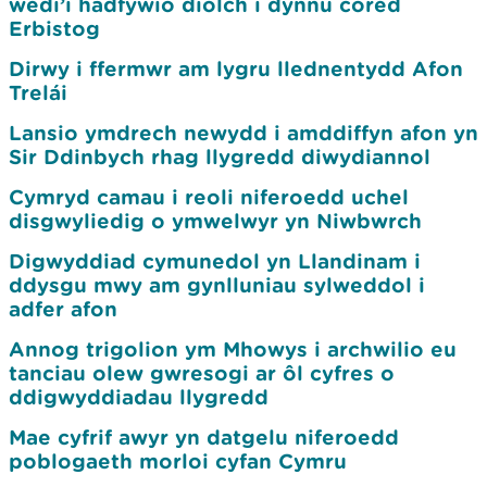
wedi’i hadfywio diolch i dynnu cored
Erbistog
Dirwy i ffermwr am lygru llednentydd Afon
Trelái
Lansio ymdrech newydd i amddiffyn afon yn
Sir Ddinbych rhag llygredd diwydiannol
Cymryd camau i reoli niferoedd uchel
disgwyliedig o ymwelwyr yn Niwbwrch
Digwyddiad cymunedol yn Llandinam i
ddysgu mwy am gynlluniau sylweddol i
adfer afon
Annog trigolion ym Mhowys i archwilio eu
tanciau olew gwresogi ar ôl cyfres o
ddigwyddiadau llygredd
Mae cyfrif awyr yn datgelu niferoedd
poblogaeth morloi cyfan Cymru