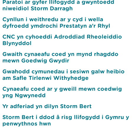
Paratoi ar gyfer llifogydd a gwyntoedd
niweidiol Storm Darragh
Cynllun i weithredu ar y cyd i wella
dyfroedd ymdrochi Prestatyn a'r Rhyl
CNC yn cyhoeddi Adroddiad Rheoleiddio
Blynyddol
Gwaith cynaeafu coed yn mynd rhagddo
mewn Goedwig Gwydir
Gwahodd cymunedau i sesiwn galw heibio
am Safle Tirlenwi Withyhedge
Cynaeafu coed ar y gweill mewn coedwig
yng Ngwynedd
Yr adferiad yn dilyn Storm Bert
Storm Bert i ddod â risg llifogydd i Gymru y
penwythnos hwn