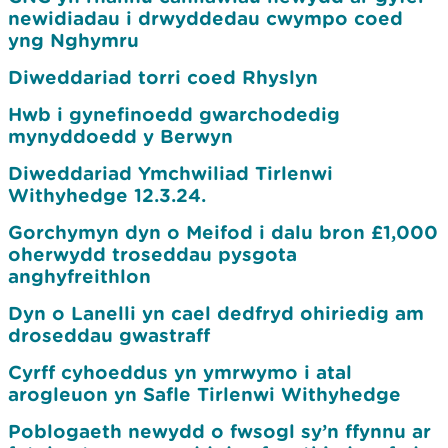
newidiadau i drwyddedau cwympo coed
yng Nghymru
Diweddariad torri coed Rhyslyn
Hwb i gynefinoedd gwarchodedig
mynyddoedd y Berwyn
Diweddariad Ymchwiliad Tirlenwi
Withyhedge 12.3.24.
Gorchymyn dyn o Meifod i dalu bron £1,000
oherwydd troseddau pysgota
anghyfreithlon
Dyn o Lanelli yn cael dedfryd ohiriedig am
droseddau gwastraff
Cyrff cyhoeddus yn ymrwymo i atal
arogleuon yn Safle Tirlenwi Withyhedge
Poblogaeth newydd o fwsogl sy’n ffynnu ar