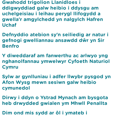
Gwahodd trigolion Llanidloes i
ddigwyddiad galw heibio i ddysgu am
uchelgeisiau i leihau perygl llifogydd a
gwella'r amgylchedd yn nalgylch Hafren
Uchaf
Defnyddio atebion sy'n seiliedig ar natur i
gefnogi gwelliannau ansawdd dŵr yn Sir
Benfro
Y diweddaraf am fanwerthu ac arlwyo yng
nghanolfannau ymwelwyr Cyfoeth Naturiol
Cymru
Sylw ar gynlluniau i adfer llwybr pysgod yn
Afon Wysg mewn sesiwn galw heibio
cymunedol
Dirwy i ddyn o Ystrad Mynach am bysgota
heb drwydded gwialen ym Mhwll Penallta
Dim ond mis sydd ar ôl i ymateb i