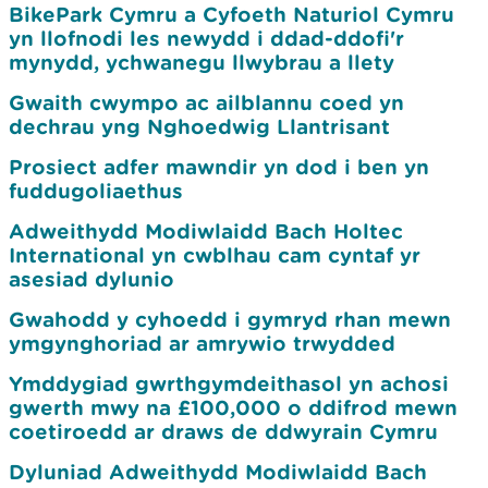
BikePark Cymru a Cyfoeth Naturiol Cymru
yn llofnodi les newydd i ddad-ddofi'r
mynydd, ychwanegu llwybrau a llety
Gwaith cwympo ac ailblannu coed yn
dechrau yng Nghoedwig Llantrisant
Prosiect adfer mawndir yn dod i ben yn
fuddugoliaethus
Adweithydd Modiwlaidd Bach Holtec
International yn cwblhau cam cyntaf yr
asesiad dylunio
Gwahodd y cyhoedd i gymryd rhan mewn
ymgynghoriad ar amrywio trwydded
Ymddygiad gwrthgymdeithasol yn achosi
gwerth mwy na £100,000 o ddifrod mewn
coetiroedd ar draws de ddwyrain Cymru
Dyluniad Adweithydd Modiwlaidd Bach