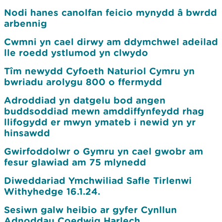
Nodi hanes canolfan feicio mynydd â bwrdd
arbennig
Cwmni yn cael dirwy am ddymchwel adeilad
lle roedd ystlumod yn clwydo
Tîm newydd Cyfoeth Naturiol Cymru yn
bwriadu arolygu 800 o ffermydd
Adroddiad yn datgelu bod angen
buddsoddiad mewn amddiffynfeydd rhag
llifogydd er mwyn ymateb i newid yn yr
hinsawdd
Gwirfoddolwr o Gymru yn cael gwobr am
fesur glawiad am 75 mlynedd
Diweddariad Ymchwiliad Safle Tirlenwi
Withyhedge 16.1.24.
Sesiwn galw heibio ar gyfer Cynllun
Adnoddau Coedwig Harlech