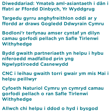
Diweddariad: Ymateb aml-asiantaeth i dân i
ffatri ar Ffordd Dinbych, Yr Wyddgrug
Targedu gyrru anghyfreithlon oddi ar y
ffordd ar draws Gogledd Ddwyrain Cymru
Bodloni’r terfynau amser cyntaf yn dilyn
camau gorfodi pellach yn Safle Tirlenwi
Withyhedge
Bydd gwaith partneriaeth yn helpu i hybu
niferoedd madfallod prin yng
Ngwlyptiroedd Casnewydd
CNC i leihau gwaith torri gwair ym mis Mai i
helpu peillwyr
Cyfoeth Naturiol Cymru yn cymryd camau
gorfodi pellach o ran Safle Tirlenwi
Withyhedge
Allwch chi helpu i ddod o hyd i bysgod