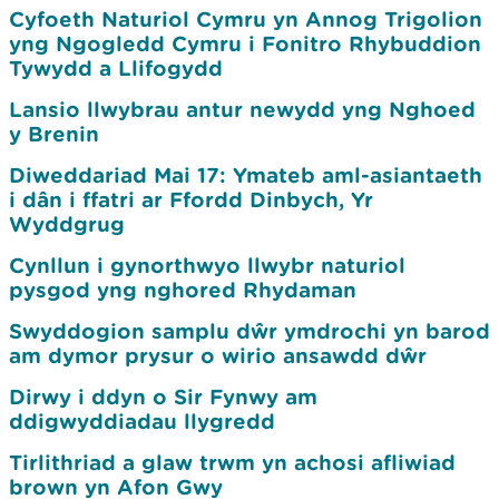
Cyfoeth Naturiol Cymru yn Annog Trigolion
yng Ngogledd Cymru i Fonitro Rhybuddion
Tywydd a Llifogydd
Lansio llwybrau antur newydd yng Nghoed
y Brenin
Diweddariad Mai 17: Ymateb aml-asiantaeth
i dân i ffatri ar Ffordd Dinbych, Yr
Wyddgrug
Cynllun i gynorthwyo llwybr naturiol
pysgod yng nghored Rhydaman
Swyddogion samplu dŵr ymdrochi yn barod
am dymor prysur o wirio ansawdd dŵr
Dirwy i ddyn o Sir Fynwy am
ddigwyddiadau llygredd
Tirlithriad a glaw trwm yn achosi afliwiad
brown yn Afon Gwy