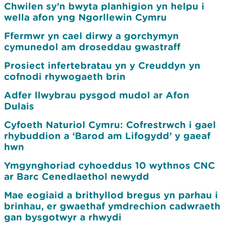
Chwilen sy’n bwyta planhigion yn helpu i
wella afon yng Ngorllewin Cymru
Ffermwr yn cael dirwy a gorchymyn
cymunedol am droseddau gwastraff
Prosiect infertebratau yn y Creuddyn yn
cofnodi rhywogaeth brin
Adfer llwybrau pysgod mudol ar Afon
Dulais
Cyfoeth Naturiol Cymru: Cofrestrwch i gael
rhybuddion a ‘Barod am Lifogydd’ y gaeaf
hwn
Ymgynghoriad cyhoeddus 10 wythnos CNC
ar Barc Cenedlaethol newydd
Mae eogiaid a brithyllod bregus yn parhau i
brinhau, er gwaethaf ymdrechion cadwraeth
gan bysgotwyr a rhwydi