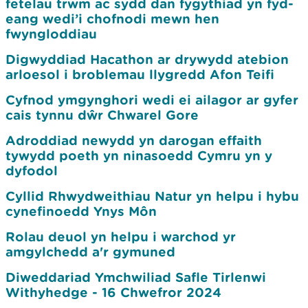
fetelau trwm ac sydd dan fygythiad yn fyd-
eang wedi’i chofnodi mewn hen
fwyngloddiau
Digwyddiad Hacathon ar drywydd atebion
arloesol i broblemau llygredd Afon Teifi
Cyfnod ymgynghori wedi ei ailagor ar gyfer
cais tynnu dŵr Chwarel Gore
Adroddiad newydd yn darogan effaith
tywydd poeth yn ninasoedd Cymru yn y
dyfodol
Cyllid Rhwydweithiau Natur yn helpu i hybu
cynefinoedd Ynys Môn
Rolau deuol yn helpu i warchod yr
amgylchedd a'r gymuned
Diweddariad Ymchwiliad Safle Tirlenwi
Withyhedge - 16 Chwefror 2024