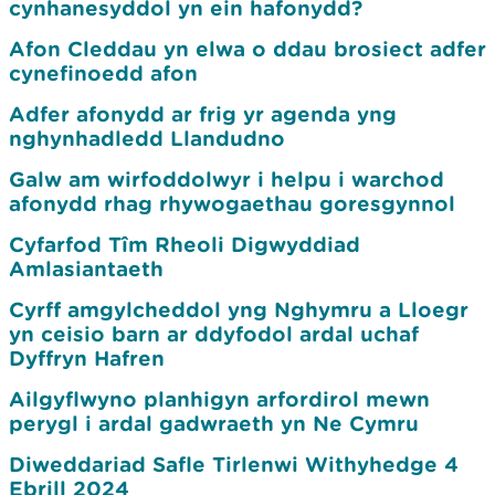
cynhanesyddol yn ein hafonydd?
Afon Cleddau yn elwa o ddau brosiect adfer
cynefinoedd afon
Adfer afonydd ar frig yr agenda yng
nghynhadledd Llandudno
Galw am wirfoddolwyr i helpu i warchod
afonydd rhag rhywogaethau goresgynnol
Cyfarfod Tîm Rheoli Digwyddiad
Amlasiantaeth
Cyrff amgylcheddol yng Nghymru a Lloegr
yn ceisio barn ar ddyfodol ardal uchaf
Dyffryn Hafren
Ailgyflwyno planhigyn arfordirol mewn
perygl i ardal gadwraeth yn Ne Cymru
Diweddariad Safle Tirlenwi Withyhedge 4
Ebrill 2024