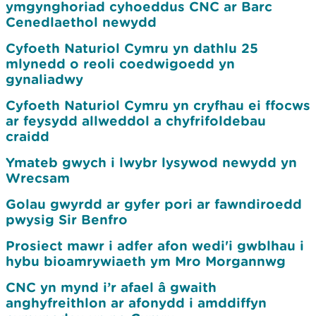
ymgynghoriad cyhoeddus CNC ar Barc
Cenedlaethol newydd
Cyfoeth Naturiol Cymru yn dathlu 25
mlynedd o reoli coedwigoedd yn
gynaliadwy
Cyfoeth Naturiol Cymru yn cryfhau ei ffocws
ar feysydd allweddol a chyfrifoldebau
craidd
Ymateb gwych i lwybr lysywod newydd yn
Wrecsam
Golau gwyrdd ar gyfer pori ar fawndiroedd
pwysig Sir Benfro
Prosiect mawr i adfer afon wedi'i gwblhau i
hybu bioamrywiaeth ym Mro Morgannwg
CNC yn mynd i’r afael â gwaith
anghyfreithlon ar afonydd i amddiffyn