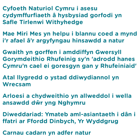
Cyfoeth Naturiol Cymru i asesu
cydymffurfiaeth â hysbysiad gorfodi yn
Safle Tirlenwi Withyhedge
Mae Miri Mes yn helpu i blannu coed a mynd
i'r afael â’r argyfyngau hinsawdd a natur
Gwaith yn gorffen i amddiffyn Gwersyll
Gorymdeithio Rhufeinig sy'n 'adrodd hanes
Cymru’n cael ei goresgyn gan y Rhufeiniaid'
Atal llygredd o ystad ddiwydiannol yn
Wrecsam
Arloesi a chydweithio yn allweddol i wella
ansawdd dŵr yng Nghymru
Diweddariad: Ymateb aml-asiantaeth i dân i
ffatri ar Ffordd Dinbych, Yr Wyddgrug
Carnau cadarn yn adfer natur