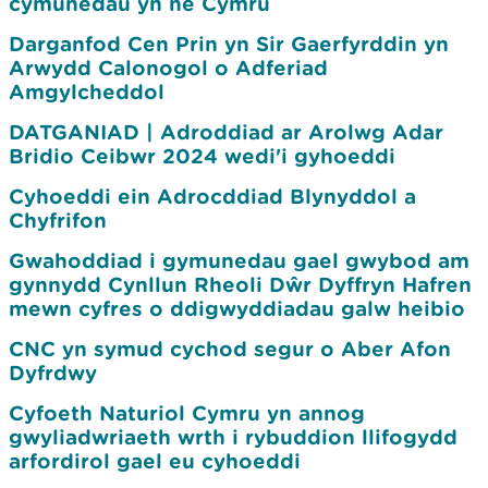
cymunedau yn ne Cymru
Darganfod Cen Prin yn Sir Gaerfyrddin yn
Arwydd Calonogol o Adferiad
Amgylcheddol
DATGANIAD | Adroddiad ar Arolwg Adar
Bridio Ceibwr 2024 wedi'i gyhoeddi
Cyhoeddi ein Adrocddiad Blynyddol a
Chyfrifon
Gwahoddiad i gymunedau gael gwybod am
gynnydd Cynllun Rheoli Dŵr Dyffryn Hafren
mewn cyfres o ddigwyddiadau galw heibio
CNC yn symud cychod segur o Aber Afon
Dyfrdwy
Cyfoeth Naturiol Cymru yn annog
gwyliadwriaeth wrth i rybuddion llifogydd
arfordirol gael eu cyhoeddi