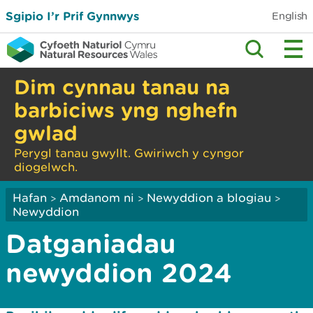
Sgipio I’r Prif Gynnwys
English
Dim cynnau tanau na
barbiciws yng nghefn
gwlad
Perygl tanau gwyllt. Gwiriwch y cyngor
diogelwch.
Hafan
Amdanom ni
Newyddion a blogiau
>
>
>
Newyddion
Datganiadau
newyddion 2024