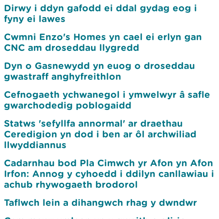
Dirwy i ddyn gafodd ei ddal gydag eog i
fyny ei lawes
Cwmni Enzo's Homes yn cael ei erlyn gan
CNC am droseddau llygredd
Dyn o Gasnewydd yn euog o droseddau
gwastraff anghyfreithlon
Cefnogaeth ychwanegol i ymwelwyr â safle
gwarchodedig poblogaidd
Statws 'sefyllfa annormal' ar draethau
Ceredigion yn dod i ben ar ôl archwiliad
llwyddiannus
Cadarnhau bod Pla Cimwch yr Afon yn Afon
Irfon: Annog y cyhoedd i ddilyn canllawiau i
achub rhywogaeth brodorol
Taflwch lein a dihangwch rhag y dwndwr