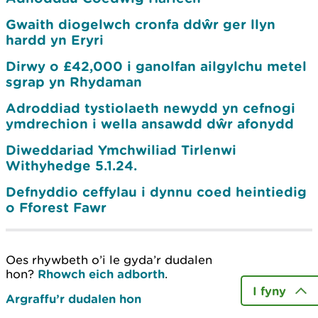
Gwaith diogelwch cronfa ddŵr ger llyn
hardd yn Eryri
Dirwy o £42,000 i ganolfan ailgylchu metel
sgrap yn Rhydaman
Adroddiad tystiolaeth newydd yn cefnogi
ymdrechion i wella ansawdd dŵr afonydd
Diweddariad Ymchwiliad Tirlenwi
Withyhedge 5.1.24.
Defnyddio ceffylau i dynnu coed heintiedig
o Fforest Fawr
Oes rhywbeth o’i le gyda’r dudalen
hon?
Rhowch eich adborth
.
I fyny
Argraffu’r dudalen hon