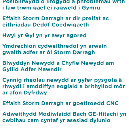
Posibilrwydd o lifogydd a phroblemau wrth
i law trwm gael ei ragweld i Gymru
Effaith Storm Darragh ar dir preifat ac
eithriadau Deddf Coedwigaeth
Hwyl yr ŵyl yn yr awyr agored
Ymdrechion cydweithredol yn arwain
gwaith adfer ar ôl Storm Darragh
Blwyddyn Newydd a Chyfle Newydd am
Gyllid Adfer Mawndir
Cynnig rheolau newydd ar gyfer pysgota â
rhwydi i amddiffyn eogiaid a brithyllod môr
ar afon Dyfrdwy
Effaith Storm Darragh ar goetiroedd CNC
Adweithydd Modiwlaidd Bach GE-Hitachi yn
cwblhau cam cyntaf yr asesiad dylunio