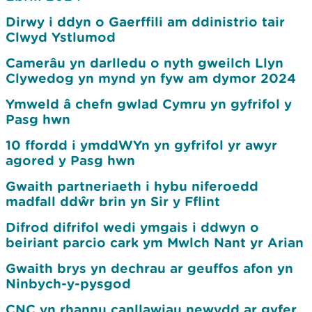
Dirwy i ddyn o Gaerffili am ddinistrio tair
Clwyd Ystlumod
Camerâu yn darlledu o nyth gweilch Llyn
Clywedog yn mynd yn fyw am dymor 2024
Ymweld â chefn gwlad Cymru yn gyfrifol y
Pasg hwn
10 ffordd i ymddWYn yn gyfrifol yr awyr
agored y Pasg hwn
Gwaith partneriaeth i hybu niferoedd
madfall ddŵr brin yn Sir y Fflint
Difrod difrifol wedi ymgais i ddwyn o
beiriant parcio cark ym Mwlch Nant yr Arian
Gwaith brys yn dechrau ar geuffos afon yn
Ninbych-y-pysgod
CNC yn rhannu canllawiau newydd ar gyfer