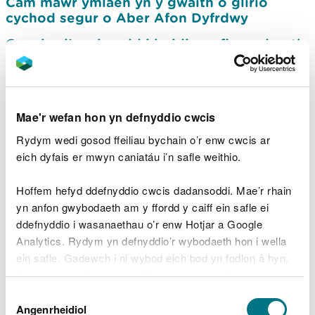
Cam mawr ymlaen yn y gwaith o glirio
cychod segur o Aber Afon Dyfrdwy
Cynghori'r cyhoedd i beidio nofio ar draeth
Llangrannog oherwydd digwyddiad
llygredd
Cais amrywio trwydded ar gyfer hen orsaf
bŵer niwclear
Mae'r wefan hon yn defnyddio cwcis
Rydym wedi gosod ffeiliau bychain o’r enw cwcis ar
Diogelu ansawdd dŵr afonydd Sir Ddinbych
eich dyfais er mwyn caniatáu i’n safle weithio.
Y diweddaraf am y risg o lygredd yn
nyfroedd ymdrochi Dinbych-y-pysgod
Hoffem hefyd ddefnyddio cwcis dadansoddi. Mae’r rhain
yn anfon gwybodaeth am y ffordd y caiff ein safle ei
Porfeydd unigryw yr iseldir yn noddfa i löyn
ddefnyddio i wasanaethau o’r enw Hotjar a Google
byw sydd dan fygythiad
Analytics. Rydym yn defnyddio’r wybodaeth hon i wella
Amheuaeth o bla cimwch yr afon ger
ein safle. Gadewch i ni wybod eich bod yn fodlon â hyn.
Llanfair-ym-Muallt: Annog y cyhoedd i aros
Byddwn yn defnyddio cwci i gadw eich dewis.
allan o Afon Irfon
Dewis
Dau gi bach yn mynd i’r coed... Agor maes
Gellir
darllen mwy am ein cwcis
cyn i chi ddewis.
Angenrheidiol
Caniatâd