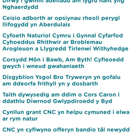
Dirwy i gwmni adeiladu am lygru nant yng
Nghaerdydd
Ceisio adborth ar opsiynau rheoli perygl
llifogydd yn Aberdulais
Cyfoeth Naturiol Cymru i Gynnal Cyfarfod
Cyhoeddus Rhithwir ar Broblemau
Arogleuon a Llygredd Tirlenwi Withyhedge
Corsydd Môn i Bawb, Am Byth! Cyfleoedd
gwych i wneud gwahaniaeth
Disgyblion Ysgol Bro Tryweryn yn gofalu
am ddeorfa frithyll yn y dosbarth
Taith dywysedig am ddim o Cors Caron i
ddathlu Diwrnod Gwlypdiroedd y Byd
Cynllun grant CNC yn helpu cymuned i elwa
ar rym natur
CNC yn cyflwyno offeryn bandio tâl newydd