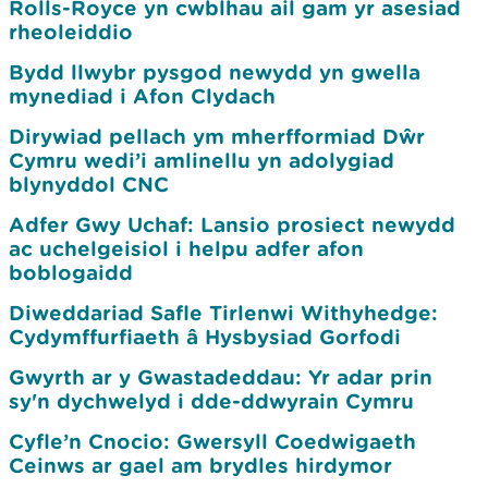
Rolls-Royce yn cwblhau ail gam yr asesiad
rheoleiddio
Bydd llwybr pysgod newydd yn gwella
mynediad i Afon Clydach
Dirywiad pellach ym mherfformiad Dŵr
Cymru wedi’i amlinellu yn adolygiad
blynyddol CNC
Adfer Gwy Uchaf: Lansio prosiect newydd
ac uchelgeisiol i helpu adfer afon
boblogaidd
Diweddariad Safle Tirlenwi Withyhedge:
Cydymffurfiaeth â Hysbysiad Gorfodi
Gwyrth ar y Gwastadeddau: Yr adar prin
sy'n dychwelyd i dde-ddwyrain Cymru
Cyfle’n Cnocio: Gwersyll Coedwigaeth
Ceinws ar gael am brydles hirdymor