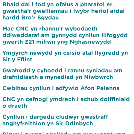
Rhaid dal i fod yn ofalus a pharatoi er
gwaetha’r gwelliannau i lwybr heriol ardal
hardd Bro’r Sgydau
Mae CNC yn rhannu'r wybodaeth
ddiweddaraf am gynnydd cynllun llifogydd
gwerth £21 miliwn yng Nghasnewydd
Ymgyrch newydd yn ceisio atal llygredd yn
Sir y Fflint
Gwahodd y cyhoedd i rannu syniadau am
drafnidiaeth a mynediad yn Niwbwrch
Cwblhau cynllun i adfywio Afon Pelenna
CNC yn cefnogi ymdrech i achub dolffiniaid
o draeth
Cynllun i dargedu cludwyr gwastraff
anghyfreithlon yn Sir Ddinbych