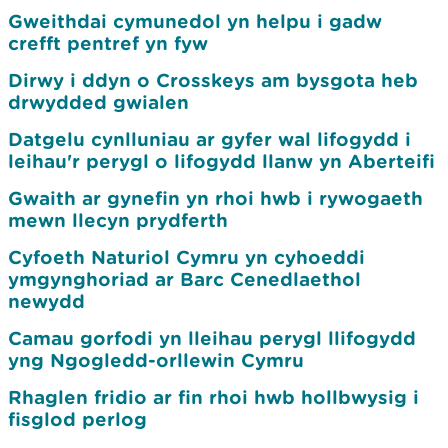
Gweithdai cymunedol yn helpu i gadw
crefft pentref yn fyw
Dirwy i ddyn o Crosskeys am bysgota heb
drwydded gwialen
Datgelu cynlluniau ar gyfer wal lifogydd i
leihau'r perygl o lifogydd llanw yn Aberteifi
Gwaith ar gynefin yn rhoi hwb i rywogaeth
mewn llecyn prydferth
Cyfoeth Naturiol Cymru yn cyhoeddi
ymgynghoriad ar Barc Cenedlaethol
newydd
Camau gorfodi yn lleihau perygl llifogydd
yng Ngogledd-orllewin Cymru
Rhaglen fridio ar fin rhoi hwb hollbwysig i
fisglod perlog