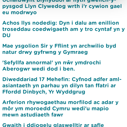
pysgod Llyn Clywedog wrth i’r cywion gael
eu modrwyo
Achos llys nodedig: Dyn i dalu am enillion
troseddau coedwigaeth am y tro cyntaf yn y
DU
Mae ysgolion Sir y Fflint yn archwilio byd
natur drwy gyfrwng y Gymraeg
'Sefyllfa annormal' yn nŵr ymdrochi
Aberogwr wedi dod i ben.
Diweddariad 17 Mehefin: Cyfnod adfer aml-
asiantaeth yn parhau yn dilyn tan ffatri ar
Ffordd Dinbych, Yr Wyddgrug
Arferion rhywogaethau morfilod ac adar y
môr ym moroedd Cymru wedi'u mapio
mewn astudiaeth fawr
Gwaith i ddiogelu glaswelltir ar safle