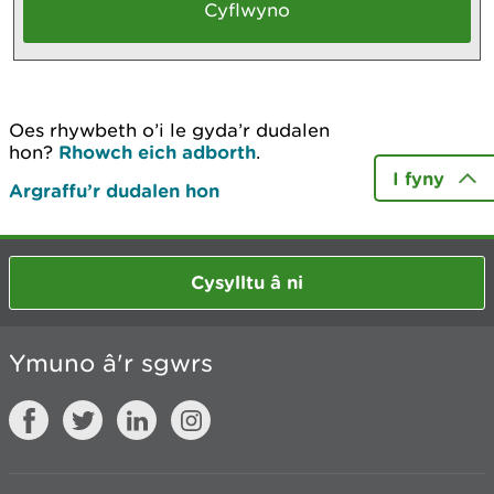
Oes rhywbeth o’i le gyda’r dudalen
hon?
Rhowch eich adborth
.
I fyny
Argraffu’r dudalen hon
Cysylltu â ni
Ymuno â'r sgwrs