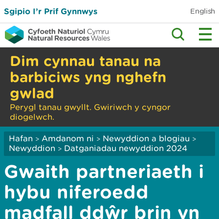
Sgipio I’r Prif Gynnwys
English
Dim cynnau tanau na
barbiciws yng nghefn
gwlad
Perygl tanau gwyllt. Gwiriwch y cyngor
diogelwch.
Hafan
Amdanom ni
Newyddion a blogiau
>
>
>
Newyddion
Datganiadau newyddion 2024
>
Gwaith partneriaeth i
hybu niferoedd
madfall ddŵr brin yn