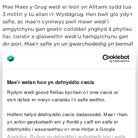
Mae Maes y Grug wedi ei leoli yn Alltami sydd tua
3 milltir y tu allan i’r Wyddgrug. Hen bwll glo ydy’r
safle, ac mae’n cynnwys pwll mawr wedi’i
amgylchynu gan goetir collddail ynghyd â phyllau
llai, corstir a glaswelltir wedi’u hamgylchynu gan
dir pori. Mae’r safle yn un gwarchodedig yn bennaf
oherwydd presenoldeb y fadfall ddŵr gribog.
Cefnogir y gwaith hwn gan Gronfa Rhwydweithiau
Natur Llywodraeth Cymru. Mae gan y gronfa
uchelgais i gryfhau gwytnwch rhwydwaith Cymru o
Mae'r wefan hon yn defnyddio cwcis
safleoedd gwarchodedig ar y tir a’r môr, gan
Rydym wedi gosod ffeiliau bychain o’r enw cwcis ar
gefnogi adferiad byd natur ac annog ymgysylltiad
eich dyfais er mwyn caniatáu i’n safle weithio.
â chymunedau.
Hoffem hefyd ddefnyddio cwcis dadansoddi. Mae’r rhain
Bydd y prosiect hwn yn cael ei amlygu ddydd
yn anfon gwybodaeth am y ffordd y caiff ein safle ei
Gwener yma (22 Mawrth) yn y bennod ddiweddaraf
ddefnyddio i wasanaethau o’r enw Hotjar a Google
o Coast and Country gan ITV Cymru.
Analytics. Rydym yn defnyddio’r wybodaeth hon i wella