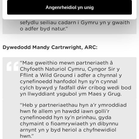
“Trwy weithio ar y cyd gyda chydweithwyr
Angenrheidiol yn unig
o sefydliadau eraill ar brosiectau fel yr un
yma ym Maes y Grug, rydyn ni’n helpu i
sefydlu seiliau cadarn i Gymru yn y gwaith
o adfer byd natur.”
Dywedodd Mandy Cartrwright, ARC:
“Mae gweithio mewn partneriaeth â
Chyfoeth Naturiol Cymru, Cyngor Sir y
Fflint a Wild Ground i adfer a chynnal y
cynefinoedd hanfodol hyn sy’n cynnal
cylch bywyd y fadfall dŵr cribog wedi bod
yn llwyddiant ysgubol ym Maes y Grug.
“Heb y partneriaethau hyn a’r ymroddiad
hwn fe allem yn hawdd iawn golli’r
cynefinoedd hyn sy’n prinhau, gyda
chymaint o fioamrywiaeth yn dibynnu
arnynt yn y byd heriol a chyfnewidiol
hwn.”