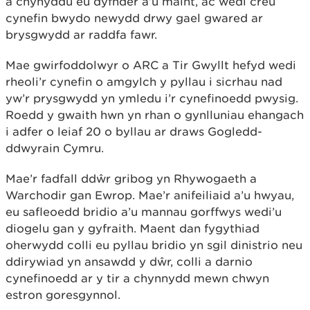
a chynyddu eu dyfnder a’u maint, ac wedi creu
cynefin bwydo newydd drwy gael gwared ar
brysgwydd ar raddfa fawr.
Mae gwirfoddolwyr o ARC a Tir Gwyllt hefyd wedi
rheoli’r cynefin o amgylch y pyllau i sicrhau nad
yw’r prysgwydd yn ymledu i’r cynefinoedd pwysig.
Roedd y gwaith hwn yn rhan o gynlluniau ehangach
i adfer o leiaf 20 o byllau ar draws Gogledd-
ddwyrain Cymru.
Mae’r fadfall ddŵr gribog yn Rhywogaeth a
Warchodir gan Ewrop. Mae’r anifeiliaid a’u hwyau,
eu safleoedd bridio a’u mannau gorffwys wedi’u
diogelu gan y gyfraith. Maent dan fygythiad
oherwydd colli eu pyllau bridio yn sgil dinistrio neu
ddirywiad yn ansawdd y dŵr, colli a darnio
cynefinoedd ar y tir a chynnydd mewn chwyn
estron goresgynnol.