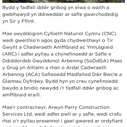
Bydd y fadfall ddŵr gribog yn elwa o waith a
gwblhawyd yn ddiweddar ar safle gwarchodedig
yn Sir y Fflint.
Mae swyddogion Cyfoeth Naturiol Cymru (CNC)
wedi gweithio’n agos gyda chydweithwyr o Tir
Gwyllt a Chadwraeth Amffibiaid ac Ymlusgiaid
(ARC) i adfer pyllau a chynefinoedd ar Safle o
Ddiddordeb Gwyddonol Arbennig (SoDdGA) Maes
y Grug yn Alltami a rhan o Ardal Cadwraeth
Arbennig (ACA) Safleoedd Madfallod Dŵr Bwcle a
Glannau Dyfrdwy. Bydd hyn yn creu cynefinoedd
bwydo a bridio newydd i’r fadfall ddŵr gribog ac
amffibiaid eraill.
Mae’r contractwyr, Arwyn Parry Construction
Services Ltd, wedi adfer pwll ar y safle, wedi crafu
rhai o’r pyllau presennol i gael gwared ar ordyfiant