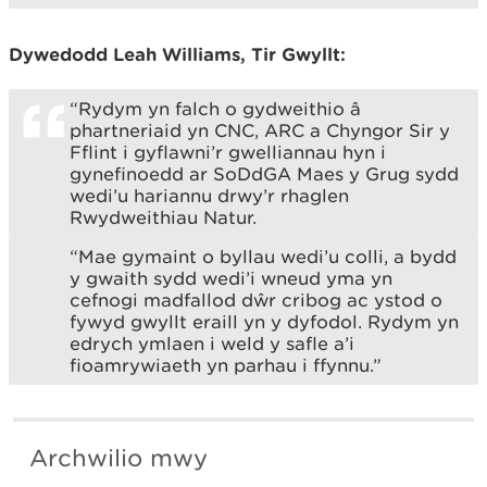
Dywedodd Leah Williams, Tir Gwyllt:
“Rydym yn falch o gydweithio â
phartneriaid yn CNC, ARC a Chyngor Sir y
Fflint i gyflawni’r gwelliannau hyn i
gynefinoedd ar SoDdGA Maes y Grug sydd
wedi’u hariannu drwy’r rhaglen
Rwydweithiau Natur.
“Mae gymaint o byllau wedi’u colli, a bydd
y gwaith sydd wedi’i wneud yma yn
cefnogi madfallod dŵr cribog ac ystod o
fywyd gwyllt eraill yn y dyfodol. Rydym yn
edrych ymlaen i weld y safle a’i
fioamrywiaeth yn parhau i ffynnu.”
Archwilio mwy