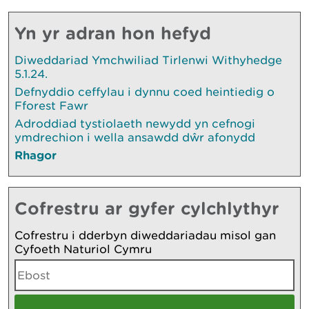
Yn yr adran hon hefyd
Diweddariad Ymchwiliad Tirlenwi Withyhedge
5.1.24.
Defnyddio ceffylau i dynnu coed heintiedig o
Fforest Fawr
Adroddiad tystiolaeth newydd yn cefnogi
ymdrechion i wella ansawdd dŵr afonydd
Rhagor
Cofrestru ar gyfer cylchlythyr
Cofrestru i dderbyn diweddariadau misol gan
Cyfoeth Naturiol Cymru