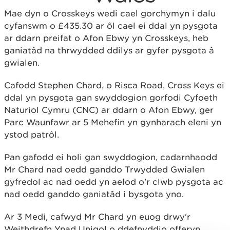
Mae dyn o Crosskeys wedi cael gorchymyn i dalu
cyfanswm o £435.30 ar ôl cael ei ddal yn pysgota
ar ddarn preifat o Afon Ebwy yn Crosskeys, heb
ganiatâd na thrwydded ddilys ar gyfer pysgota â
gwialen.
Cafodd Stephen Chard, o Risca Road, Cross Keys ei
ddal yn pysgota gan swyddogion gorfodi Cyfoeth
Naturiol Cymru (CNC) ar ddarn o Afon Ebwy, ger
Parc Waunfawr ar 5 Mehefin yn gynharach eleni yn
ystod patrôl.
Pan gafodd ei holi gan swyddogion, cadarnhaodd
Mr Chard nad oedd ganddo Trwydded Gwialen
gyfredol ac nad oedd yn aelod o'r clwb pysgota ac
nad oedd ganddo ganiatâd i bysgota yno.
Ar 3 Medi, cafwyd Mr Chard yn euog drwy'r
Weithdrefn Ynad Unigol o ddefnyddio offeryn