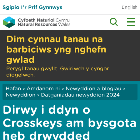
Sgipio I’r Prif Gynnwys
English
Dim cynnau tanau na
barbiciws yng nghefn
gwlad
Perygl tanau gwyllt. Gwiriwch y cyngor
diogelwch.
Hafan
Amdanom ni
Newyddion a blogiau
>
>
>
Newyddion
Datganiadau newyddion 2024
>
Dirwy i ddyn o
Crosskeys am bysgota
heb drwydded