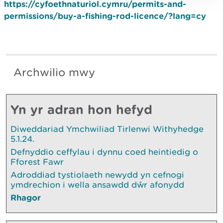
https://cyfoethnaturiol.cymru/permits-and-
permissions/buy-a-fishing-rod-licence/?lang=cy
Archwilio mwy
Yn yr adran hon hefyd
Diweddariad Ymchwiliad Tirlenwi Withyhedge
5.1.24.
Defnyddio ceffylau i dynnu coed heintiedig o
Fforest Fawr
Adroddiad tystiolaeth newydd yn cefnogi
ymdrechion i wella ansawdd dŵr afonydd
Rhagor