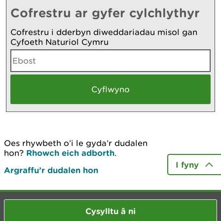
Cofrestru ar gyfer cylchlythyr
Cofrestru i dderbyn diweddariadau misol gan
Cyfoeth Naturiol Cymru
Oes rhywbeth o’i le gyda’r dudalen
hon?
Rhowch eich adborth
.
I fyny
Argraffu’r dudalen hon
Cysylltu â ni