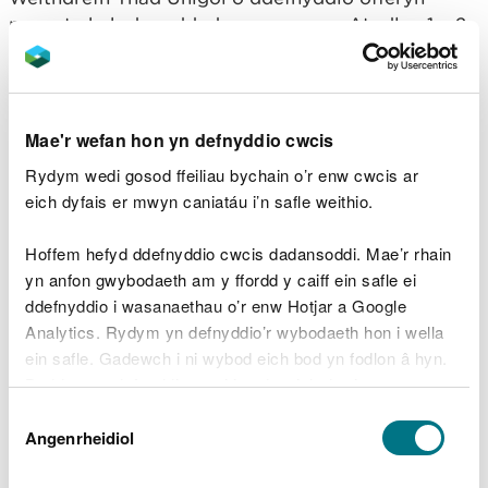
pysgota heb drwydded ac yn euog o Atodlen 1 a 2
o Ddeddf Dwyn 1968, a chafodd ddirwy o £220,
gorchymyn iddo dalu cost o £127.30 a gordal
dioddefwr o £88.
Mae'r wefan hon yn defnyddio cwcis
Dywedodd Chris Burge, Swyddog Rheoleiddio
Rydym wedi gosod ffeiliau bychain o’r enw cwcis ar
Gwastraff CNC:
eich dyfais er mwyn caniatáu i’n safle weithio.
Rydym yn cymryd unrhyw weithgaredd
Hoffem hefyd ddefnyddio cwcis dadansoddi. Mae’r rhain
sy'n bygwth stociau pysgod Cymru o
ddifrif ac mae hyn yn arbennig o wir am
yn anfon gwybodaeth am y ffordd y caiff ein safle ei
bysgota anghyfreithlon.
ddefnyddio i wasanaethau o’r enw Hotjar a Google
Analytics. Rydym yn defnyddio’r wybodaeth hon i wella
Rydym yn annog pysgotwyr i wneud
ein safle. Gadewch i ni wybod eich bod yn fodlon â hyn.
defnydd o'n cefn gwlad hardd yng
Nghymru, ond i wneud hynny'n gyfrifol ac i
Byddwn yn defnyddio cwci i gadw eich dewis.
sicrhau bod ganddynt drwyddedau i
Dewis
bysgota, er mwyn osgoi cael eu herlyn.
Gellir
darllen mwy am ein cwcis
cyn i chi ddewis.
Angenrheidiol
Caniatâd
Hoffwn ddiolch i aelodau a phwyllgor
Genweirwyr Islwyn a’r Cylch am eu