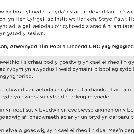
lw heibio gyhoeddus gyda'n staff ar ddydd Iau, 1 Chw
' yn Hen Lyfrgell ac Institiwt Harlech, Stryd Fawr, H
tiad, a gall aelodau o'r cyhoedd siarad â ni am fateri
yn ystod y sesiwn.
son, Arweinydd Tîm Pobl a Lleoedd CNC yng Ngogled
eithio i sicrhau bod y goedwig yn cael ei rheoli’n g
 ac rydym yn awyddus i weld cymaint o bobl ag sydd 
ymgynghoriad.
u clywed gan aelodau'r cyhoedd a rhanddeiliaid am e
 a fydd yn cwmpasu cyfnod o ddeng mlynedd.
lun yn nodi sut y byddwn yn cydbwyso anghenion y bob
goedwig a'i chadwraeth ac ar yr un pryd yn darparu p
n elwa o goedwig sy'n cael ei rheoli'n dda. Mae'n da