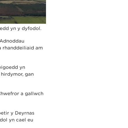
edd yn y dyfodol.
n Adnoddau
 rhanddeiliaid am
dwigoedd yn
 hirdymor, gan
Chwefror a gallwch
etir y Deyrnas
dol yn cael eu