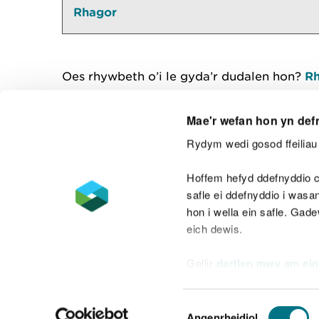
Rhagor
Oes rhywbeth o’i le gyda’r dudalen hon?
Rh
Mae'r wefan hon yn def
Rydym wedi gosod ffeiliau 
Cysylltu â ni
Hoffem hefyd ddefnyddio c
safle ei ddefnyddio i was
hon i wella ein safle. Gad
eich dewis.
Datganiad hygyrchedd
Safonau'r Gymr
Gellir
darllen mwy am ein
Datganiad caethwasiaeth fodern
Dewis
Angenrheidiol