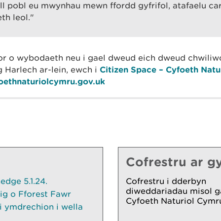
l pobl eu mwynhau mewn ffordd gyfrifol, atafaelu ca
h leol."
or o wybodaeth neu i gael dweud eich dweud chwiliw
Harlech ar-lein, ewch i
Citizen Space – Cyfoeth Natu
ethnaturiolcymru.gov.uk
Cofrestru ar gy
dge 5.1.24.
Cofrestru i dderbyn
diweddariadau misol g
ig o Fforest Fawr
Cyfoeth Naturiol Cymr
 ymdrechion i wella