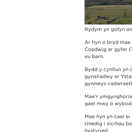
Rydym yn gofyn am
Ar hyn o bryd mae
Coedwig ar gyfer C
eu barn.
Bydd y cynllun yn 
gynaliadwy ar Yst
gynnwys cadwraeth
Mae'r ymgynghoriad 
gael mwy o wybodae
Mae hyn yn cael ei
Unedig i sicrhau b
hystyried.