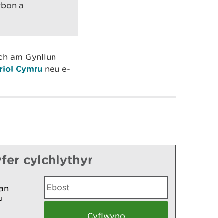
rbon a
ch am Gynllun
riol Cymru
neu e-
fer cylchlythyr
an
u