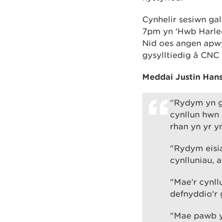
Cynhelir sesiwn ga
7pm yn 'Hwb Harlech
Nid oes angen apwyn
gysylltiedig â CNC 
Meddai Justin Han
“Rydym yn gw
cynllun hwn
rhan yn yr 
"Rydym eisia
cynlluniau,
"Mae'r cynl
defnyddio'r 
"Mae pawb y