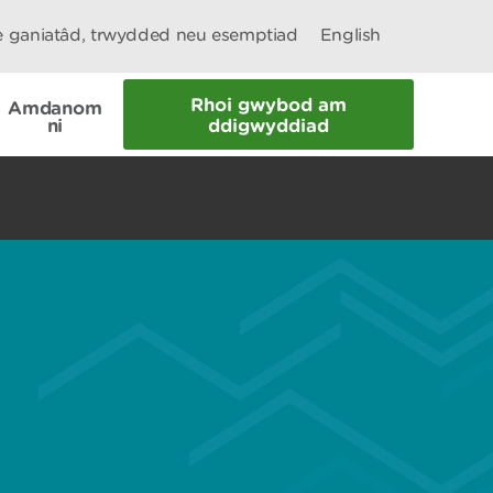
le ganiatâd, trwydded neu esemptiad
English
Rhoi gwybod am
Amdanom
ni
ddigwyddiad