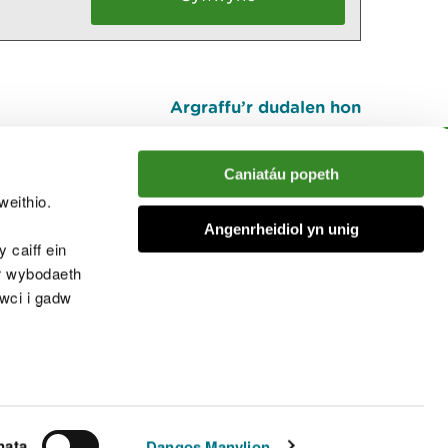
Argraffu’r dudalen hon
I fyny
Caniatáu popeth
weithio.
muno â'r sgwrs
Angenrheidiol yn unig
 caiff ein
’r wybodaeth
cwci i gadw
chwcis
nata
Dangos Manylion