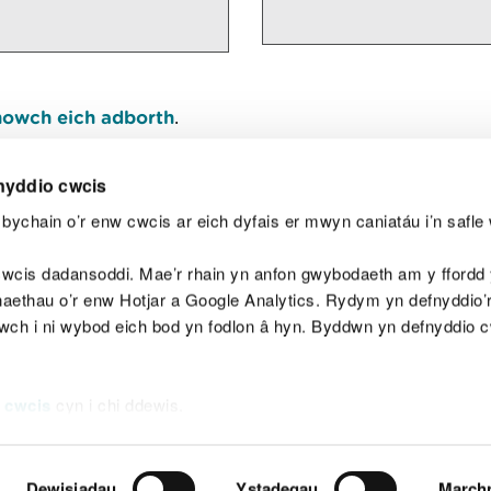
owch eich adborth
.
nyddio cwcis
bychain o’r enw cwcis ar eich dyfais er mwyn caniatáu i’n safle 
Y
wcis dadansoddi. Mae’r rhain yn anfon gwybodaeth am y ffordd y
anaethau o’r enw Hotjar a Google Analytics. Rydym yn defnyddio
ewch i ni wybod eich bod yn fodlon â hyn. Byddwn yn defnyddio 
aeg
Map o'r safle
Hawlfraint
Preifatrwydd a 
 cwcis
cyn i chi ddewis.
Dewisiadau
Ystadegau
March