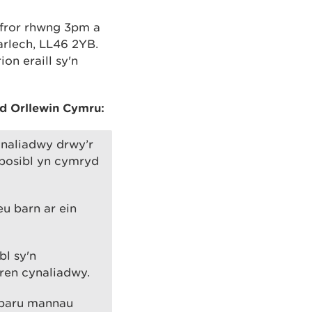
efror rhwng 3pm a
arlech, LL46 2YB.
on eraill sy'n
d Orllewin Cymru:
ynaliadwy drwy’r
bosibl yn cymryd
u barn ar ein
l sy'n
ren cynaliadwy.
rparu mannau