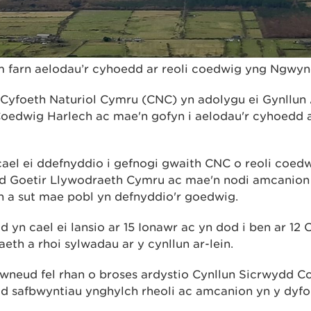
 farn aelodau’r cyhoedd ar reoli coedwig yng Ngwyn
 Cyfoeth Naturiol Cymru (CNC) yn adolygu ei Gynllu
oedwig Harlech ac mae'n gofyn i aelodau'r cyhoedd a
cael ei ddefnyddio i gefnogi gwaith CNC o reoli coe
ad Goetir Llywodraeth Cymru ac mae'n nodi amcanion
 a sut mae pobl yn defnyddio'r goedwig.
yn cael ei lansio ar 15 Ionawr ac yn dod i ben ar 12 
th a rhoi sylwadau ar y cynllun ar-lein.
 wneud fel rhan o broses ardystio Cynllun Sicrwydd Co
od safbwyntiau ynghylch rheoli ac amcanion yn y dyfo