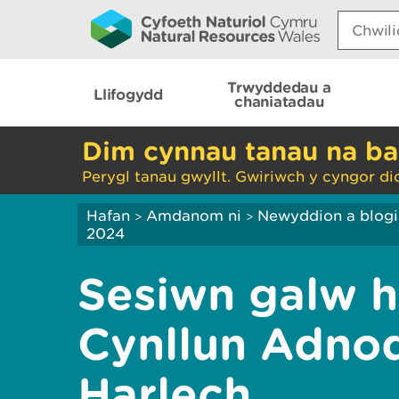
Search:
Trwyddedau a
Llifogydd
chaniatadau
Dim cynnau tanau na ba
Perygl tanau gwyllt. Gwiriwch y cyngor di
Hafan
Amdanom ni
Newyddion a blog
>
>
2024
Sesiwn galw h
Cynllun Adno
Harlech