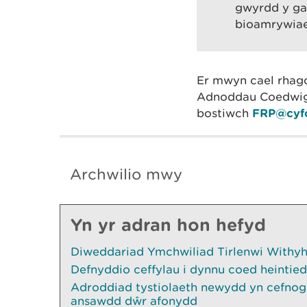
gwyrdd y gal
bioamrywiaet
Er mwyn cael rhag
Adnoddau Coedwig 
bostiwch
FRP@cyfo
Archwilio mwy
Yn yr adran hon hefyd
Diweddariad Ymchwiliad Tirlenwi Withyhe
Defnyddio ceffylau i dynnu coed heintied
Adroddiad tystiolaeth newydd yn cefnogi
ansawdd dŵr afonydd