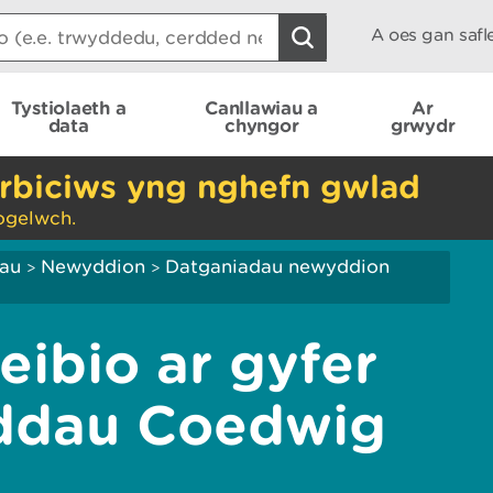
A oes gan saf
Tystiolaeth a
Canllawiau a
Ar
data
chyngor
grwydr
rbiciws yng nghefn gwlad
ogelwch.
iau
Newyddion
Datganiadau newyddion
>
>
eibio ar gyfer
ddau Coedwig