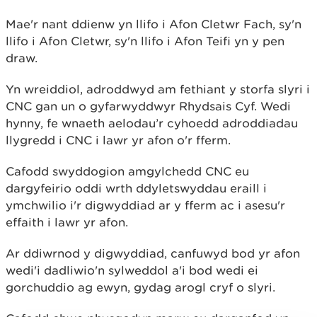
Mae'r nant ddienw yn llifo i Afon Cletwr Fach, sy'n
llifo i Afon Cletwr, sy'n llifo i Afon Teifi yn y pen
draw.
Yn wreiddiol, adroddwyd am fethiant y storfa slyri i
CNC gan un o gyfarwyddwyr Rhydsais Cyf. Wedi
hynny, fe wnaeth aelodau’r cyhoedd adroddiadau
llygredd i CNC i lawr yr afon o'r fferm.
Cafodd swyddogion amgylchedd CNC eu
dargyfeirio oddi wrth ddyletswyddau eraill i
ymchwilio i'r digwyddiad ar y fferm ac i asesu'r
effaith i lawr yr afon.
Ar ddiwrnod y digwyddiad, canfuwyd bod yr afon
wedi'i dadliwio'n sylweddol a'i bod wedi ei
gorchuddio ag ewyn, gydag arogl cryf o slyri.