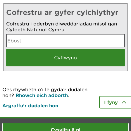
Cofrestru ar gyfer cylchlythyr
Cofrestru i dderbyn diweddariadau misol gan
Cyfoeth Naturiol Cymru
Oes rhywbeth o’i le gyda’r dudalen
hon?
Rhowch eich adborth
.
I fyny
Argraffu’r dudalen hon
Cysylltu â ni