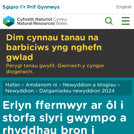
Sgipio I’r Prif Gynnwys
English
Dim cynnau tanau na
barbiciws yng nghefn
gwlad
Perygl tanau gwyllt. Gwiriwch y cyngor
diogelwch.
Hafan
Amdanom ni
Newyddion a blogiau
>
>
>
Newyddion
Datganiadau newyddion 2024
>
Erlyn ffermwyr ar ôl i
storfa slyri gwympo a
rhyddhau bron i