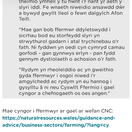
theimlo ymhell y tu hwnt i'r nant yr aeth y
slyri iddi. Fe wnaeth niweidio ansawdd dŵr
a bywyd gwyllt lleol o fewn dalgylch Afon
Teifi.
"Mae gan bob ffermwr ddyletswydd i
sicrhau bod eu storfeydd slyri yn
strwythurol gadarn i atal trychinebau o'r
fath. Ni fyddwn yn oedi cyn cymryd camau
gorfodi - gan gynnwys erlyn - pan fydd
gennym dystiolaeth o achosion o’r fath.
"Rydym yn rheoleiddio ac yn gweithio
gyda ffermwyr i osgoi niwed i'r
amgylchedd ac rydym yn eu hannog i
gysylltu â ni neu Cyswllt Ffermio i gael
cyngor a chefnogaeth os oes angen."
Mae cyngor i ffermwyr ar gael ar wefan CNC:
https://naturalresources.wales/guidance-and-
advice/business-sectors/farming/?lang=cy
.