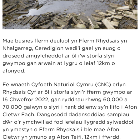
Mae busnes fferm deuluol yn Fferm Rhydsais yn
Nhalgarreg, Ceredigion wedi'i gael yn euog o
drosedd amgylcheddol ar ôl i’w storfa slyri
gwympo gan arwain at lygru o leiaf 12km o
afonydd.
Fe wnaeth Cyfoeth Naturiol Cymru (CNC) erlyn
Rhydsais Cyf ar ôl i storfa slyri’r fferm gwympo ar
16 Chwefror 2022, gan ryddhau rhwng 60,000 a
70,000 galwyn o slyri i nant ddienw sy’n llifo i Afon
Cletwr Fach. Dangosodd dadansoddiad samplau
dŵr o'r ymchwiliad fod lefelau llygredd sylweddol
yn ymestyn o Fferm Rhydsais i ble mae Afon
Cletwr yn ymuno ag Afon Teifi, 12km i ffwrdd.