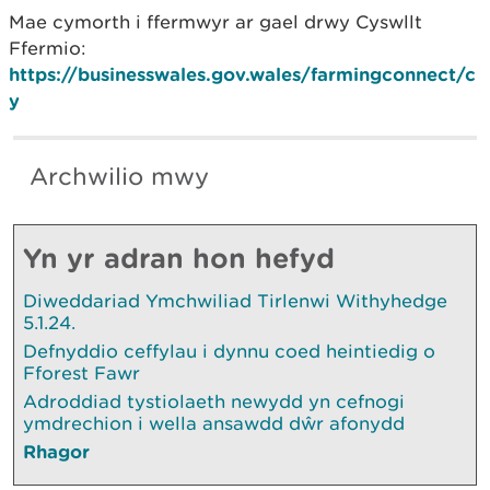
Mae cymorth i ffermwyr ar gael drwy Cyswllt
Ffermio:
https://businesswales.gov.wales/farmingconnect/c
y
Archwilio mwy
Yn yr adran hon hefyd
Diweddariad Ymchwiliad Tirlenwi Withyhedge
5.1.24.
Defnyddio ceffylau i dynnu coed heintiedig o
Fforest Fawr
Adroddiad tystiolaeth newydd yn cefnogi
ymdrechion i wella ansawdd dŵr afonydd
Rhagor