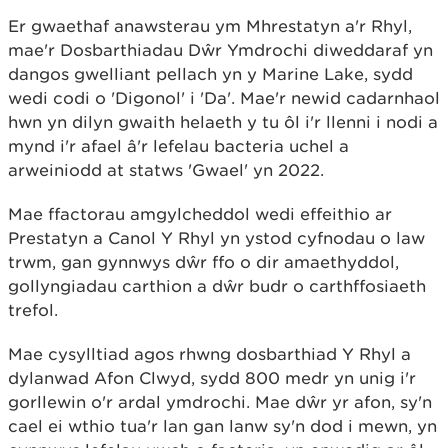
Er gwaethaf anawsterau ym Mhrestatyn a'r Rhyl,
mae'r Dosbarthiadau Dŵr Ymdrochi diweddaraf yn
dangos gwelliant pellach yn y Marine Lake, sydd
wedi codi o 'Digonol' i 'Da'. Mae'r newid cadarnhaol
hwn yn dilyn gwaith helaeth y tu ôl i'r llenni i nodi a
mynd i'r afael â'r lefelau bacteria uchel a
arweiniodd at statws 'Gwael' yn 2022.
Mae ffactorau amgylcheddol wedi effeithio ar
Prestatyn a Canol Y Rhyl yn ystod cyfnodau o law
trwm, gan gynnwys dŵr ffo o dir amaethyddol,
gollyngiadau carthion a dŵr budr o carthffosiaeth
trefol.
Mae cysylltiad agos rhwng dosbarthiad Y Rhyl a
dylanwad Afon Clwyd, sydd 800 medr yn unig i'r
gorllewin o'r ardal ymdrochi. Mae dŵr yr afon, sy'n
cael ei wthio tua'r lan gan lanw sy'n dod i mewn, yn