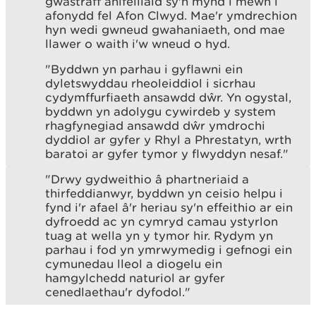
gwastraff anifeiliaid sy'n mynd i mewn i
afonydd fel Afon Clwyd. Mae'r ymdrechion
hyn wedi gwneud gwahaniaeth, ond mae
llawer o waith i'w wneud o hyd.
"Byddwn yn parhau i gyflawni ein
dyletswyddau rheoleiddiol i sicrhau
cydymffurfiaeth ansawdd dŵr. Yn ogystal,
byddwn yn adolygu cywirdeb y system
rhagfynegiad ansawdd dŵr ymdrochi
dyddiol ar gyfer y Rhyl a Phrestatyn, wrth
baratoi ar gyfer tymor y flwyddyn nesaf."
"Drwy gydweithio â phartneriaid a
thirfeddianwyr, byddwn yn ceisio helpu i
fynd i'r afael â'r heriau sy'n effeithio ar ein
dyfroedd ac yn cymryd camau ystyrlon
tuag at wella yn y tymor hir. Rydym yn
parhau i fod yn ymrwymedig i gefnogi ein
cymunedau lleol a diogelu ein
hamgylchedd naturiol ar gyfer
cenedlaethau'r dyfodol."