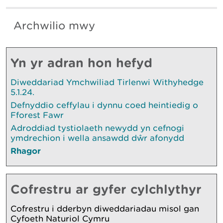
Archwilio mwy
Yn yr adran hon hefyd
Diweddariad Ymchwiliad Tirlenwi Withyhedge
5.1.24.
Defnyddio ceffylau i dynnu coed heintiedig o
Fforest Fawr
Adroddiad tystiolaeth newydd yn cefnogi
ymdrechion i wella ansawdd dŵr afonydd
Rhagor
Cofrestru ar gyfer cylchlythyr
Cofrestru i dderbyn diweddariadau misol gan
Cyfoeth Naturiol Cymru