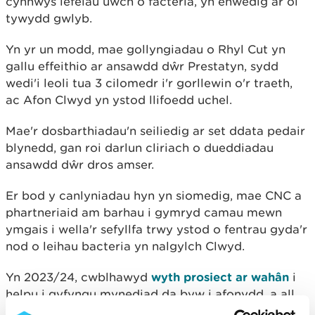
cynnwys lefelau uwch o facteria, yn enwedig ar ôl
tywydd gwlyb.
Yn yr un modd, mae gollyngiadau o Rhyl Cut yn
gallu effeithio ar ansawdd dŵr Prestatyn, sydd
wedi'i leoli tua 3 cilomedr i'r gorllewin o'r traeth,
ac Afon Clwyd yn ystod llifoedd uchel.
Mae'r dosbarthiadau'n seiliedig ar set ddata pedair
blynedd, gan roi darlun cliriach o dueddiadau
ansawdd dŵr dros amser.
Er bod y canlyniadau hyn yn siomedig, mae CNC a
phartneriaid am barhau i gymryd camau mewn
ymgais i wella'r sefyllfa trwy ystod o fentrau gyda'r
nod o leihau bacteria yn nalgylch Clwyd.
Yn 2023/24, cwblhawyd
wyth prosiect ar wahân
i
helpu i gyfyngu mynediad da byw i afonydd, a all
fod yn ffynhonnell o lygredd. Roedd yr ymdrechion