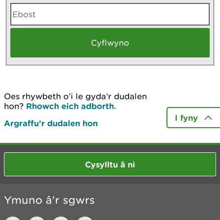
Oes rhywbeth o’i le gyda’r dudalen
hon?
Rhowch eich adborth
.
I fyny
Argraffu’r dudalen hon
Cysylltu â ni
Ymuno â'r sgwrs