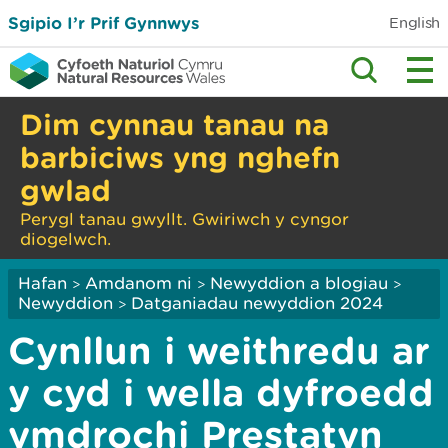
Sgipio I’r Prif Gynnwys
English
Dim cynnau tanau na
barbiciws yng nghefn
gwlad
Perygl tanau gwyllt. Gwiriwch y cyngor
diogelwch.
Hafan
Amdanom ni
Newyddion a blogiau
>
>
>
Newyddion
Datganiadau newyddion 2024
>
Cynllun i weithredu ar
y cyd i wella dyfroedd
ymdrochi Prestatyn