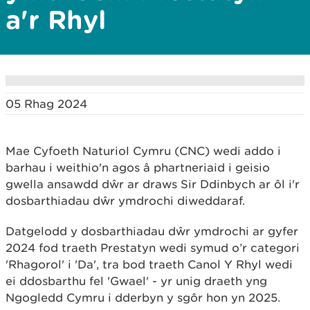
a'r Rhyl
05 Rhag 2024
Mae Cyfoeth Naturiol Cymru (CNC) wedi addo i
barhau i weithio'n agos â phartneriaid i geisio
gwella ansawdd dŵr ar draws Sir Ddinbych ar ôl i'r
dosbarthiadau dŵr ymdrochi diweddaraf.
Datgelodd y dosbarthiadau dŵr ymdrochi ar gyfer
2024 fod traeth Prestatyn wedi symud o’r categori
'Rhagorol' i 'Da', tra bod traeth Canol Y Rhyl wedi
ei ddosbarthu fel 'Gwael' - yr unig draeth yng
Ngogledd Cymru i dderbyn y sgôr hon yn 2025.