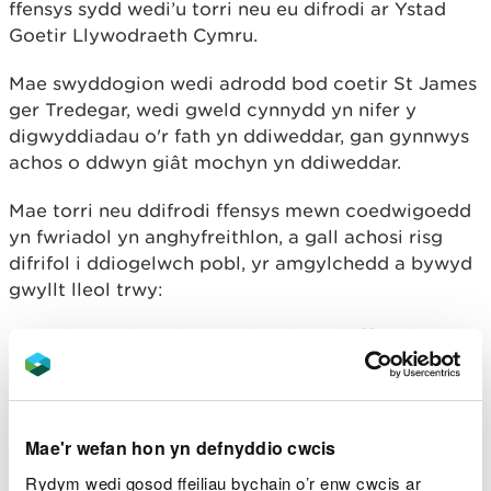
ffensys sydd wedi’u torri neu eu difrodi ar Ystad
Goetir Llywodraeth Cymru.
Mae swyddogion wedi adrodd bod coetir St James
ger Tredegar, wedi gweld cynnydd yn nifer y
digwyddiadau o'r fath yn ddiweddar, gan gynnwys
achos o ddwyn giât mochyn yn ddiweddar.
Mae torri neu ddifrodi ffensys mewn coedwigoedd
yn fwriadol yn anghyfreithlon, a gall achosi risg
difrifol i ddiogelwch pobl, yr amgylchedd a bywyd
gwyllt lleol trwy:
Atal ymwelwyr rhag cael eu hamddiffyn rhag
ardaloedd o'r coetir a allai fod wedi'u ffensio am
resymau iechyd a diogelwch.
Cynyddu’r risg y bydd da byw yn dianc ar
briffyrdd ac ardaloedd preswyl a allai achosi
Mae'r wefan hon yn defnyddio cwcis
niwed i’r cyhoedd, yr anifeiliaid, a bywoliaeth
ffermwyr
Rydym wedi gosod ffeiliau bychain o’r enw cwcis ar