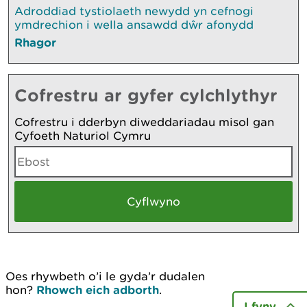
Adroddiad tystiolaeth newydd yn cefnogi
ymdrechion i wella ansawdd dŵr afonydd
Rhagor
Cofrestru ar gyfer cylchlythyr
Cofrestru i dderbyn diweddariadau misol gan
Cyfoeth Naturiol Cymru
Oes rhywbeth o’i le gyda’r dudalen
hon?
Rhowch eich adborth
.
I fyny