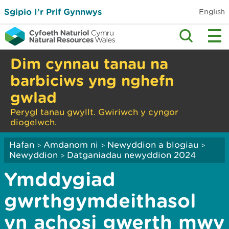
Sgipio I’r Prif Gynnwys
English
Dim cynnau tanau na
barbiciws yng nghefn
gwlad
Perygl tanau gwyllt. Gwiriwch y cyngor
diogelwch.
Hafan
Amdanom ni
Newyddion a blogiau
>
>
>
Newyddion
Datganiadau newyddion 2024
>
Ymddygiad
gwrthgymdeithasol
yn achosi gwerth mwy