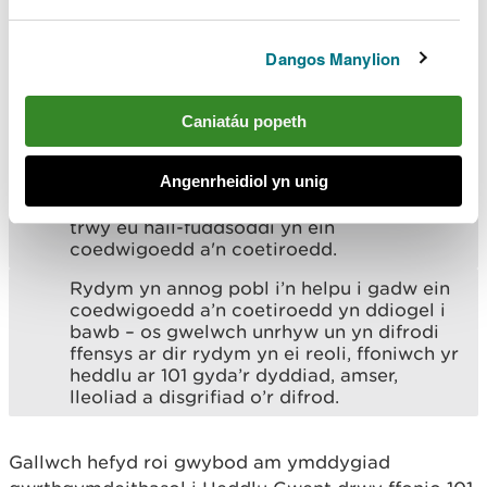
yn ein coetiroedd ar draws de ddwyrain
Cymru, sy’n hanfodol i’n helpu i gadw
Dangos Manylion
ymwelwyr â’n coedwigoedd yn ddiogel, yn
ogystal â diogelu coed sydd newydd eu
plannu rhag cael eu difrodi.
Caniatáu popeth
Mae'n dorcalonnus pan fo difrod bwriadol
yn cael ei achosi. Mae ailosod ffensys yn
Angenrheidiol yn unig
cymryd llawer o amser ac yn gostus -
adnoddau y gellid eu gwario'n llawer gwell
trwy eu hail-fuddsoddi yn ein
coedwigoedd a'n coetiroedd.
Rydym yn annog pobl i’n helpu i gadw ein
coedwigoedd a’n coetiroedd yn ddiogel i
bawb – os gwelwch unrhyw un yn difrodi
ffensys ar dir rydym yn ei reoli, ffoniwch yr
heddlu ar 101 gyda’r dyddiad, amser,
lleoliad a disgrifiad o’r difrod.
Gallwch hefyd roi gwybod am ymddygiad