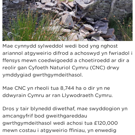
Mae cynnydd sylweddol wedi bod yng nghost
ariannol atgyweirio difrod a achoswyd yn fwriadol i
ffensys mewn coedwigoedd a choetiroedd ar dir a
reolir gan Cyfoeth Naturiol Cymru (CNC) drwy
ymddygiad gwrthgymdeithasol.
Mae CNC yn rheoli tua 8,744 ha o dir yn ne
ddwyrain Cymru ar ran Llywodraeth Cymru.
Dros y tair blynedd diwethaf, mae swyddogion yn
amcangyfrif bod gweithgareddau
gwrthgymdeithasol wedi achosi tua £120,000
mewn costau i atgyweirio ffiniau, yn enwedig