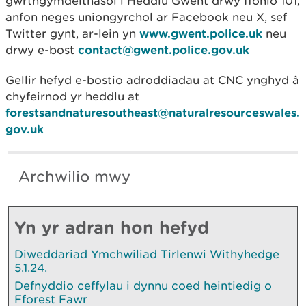
gwrthgymdeithasol i Heddlu Gwent drwy ffonio 101,
anfon neges uniongyrchol ar Facebook neu X, sef
Twitter gynt, ar-lein yn
www.gwent.police.uk
neu
drwy e-bost
contact@gwent.police.gov.uk
Gellir hefyd e-bostio adroddiadau at CNC ynghyd â
chyfeirnod yr heddlu at
forestsandnaturesoutheast@naturalresourceswales.
gov.uk
Archwilio mwy
Yn yr adran hon hefyd
Diweddariad Ymchwiliad Tirlenwi Withyhedge
5.1.24.
Defnyddio ceffylau i dynnu coed heintiedig o
Fforest Fawr