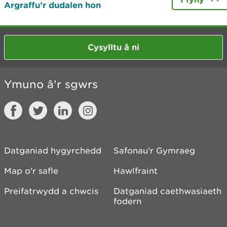
Argraffu’r dudalen hon
Cysylltu â ni
Ymuno â'r sgwrs
Datganiad hygyrchedd
Safonau'r Gymraeg
Map o'r safle
Hawlfraint
Preifatrwydd a chwcis
Datganiad caethwasiaeth
fodern