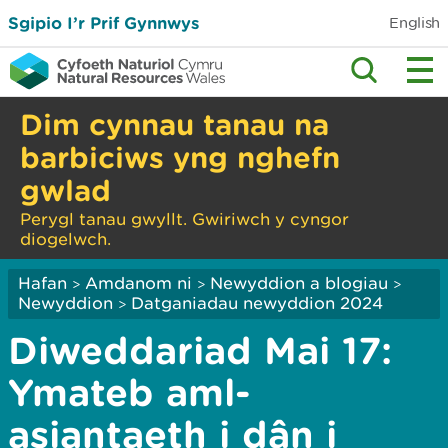
Sgipio I’r Prif Gynnwys
English
Dim cynnau tanau na
barbiciws yng nghefn
gwlad
Perygl tanau gwyllt. Gwiriwch y cyngor
diogelwch.
Hafan
Amdanom ni
Newyddion a blogiau
>
>
>
Newyddion
Datganiadau newyddion 2024
>
Diweddariad Mai 17:
Ymateb aml-
asiantaeth i dân i