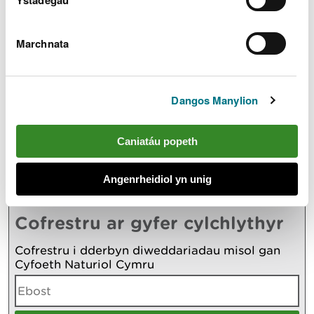
Yn yr adran hon hefyd
Marchnata
Diweddariad Ymchwiliad Tirlenwi Withyhedge
5.1.24.
Dangos Manylion
Defnyddio ceffylau i dynnu coed heintiedig o
Fforest Fawr
Adroddiad tystiolaeth newydd yn cefnogi
Caniatáu popeth
ymdrechion i wella ansawdd dŵr afonydd
Rhagor
Angenrheidiol yn unig
Cofrestru ar gyfer cylchlythyr
Cofrestru i dderbyn diweddariadau misol gan
Cyfoeth Naturiol Cymru