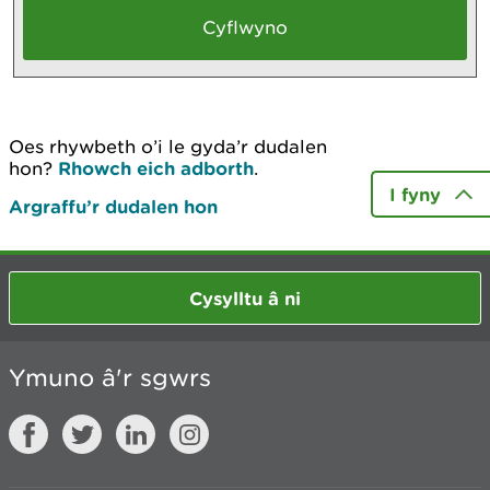
Oes rhywbeth o’i le gyda’r dudalen
hon?
Rhowch eich adborth
.
I fyny
Argraffu’r dudalen hon
Cysylltu â ni
Ymuno â'r sgwrs