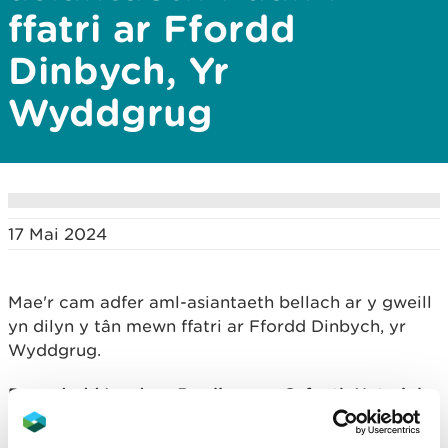
ffatri ar Ffordd
Dinbych, Yr
Wyddgrug
17 Mai 2024
Mae'r cam adfer aml-asiantaeth bellach ar y gweill
yn dilyn y tân mewn ffatri ar Ffordd Dinbych, yr
Wyddgrug.
Dywedodd Lyndsey Rawlinson o Cyfoeth Naturiol
Cymru: