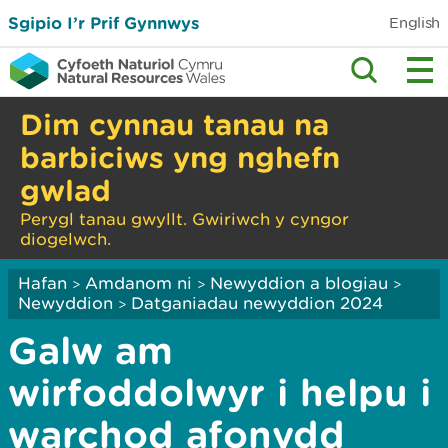
Sgipio I’r Prif Gynnwys
English
Dim cynnau tanau na
barbiciws yng nghefn
gwlad
Perygl tanau gwyllt. Gwiriwch y cyngor
diogelwch.
Hafan
Amdanom ni
Newyddion a blogiau
>
>
>
Newyddion
Datganiadau newyddion 2024
>
Galw am
wirfoddolwyr i helpu i
warchod afonydd