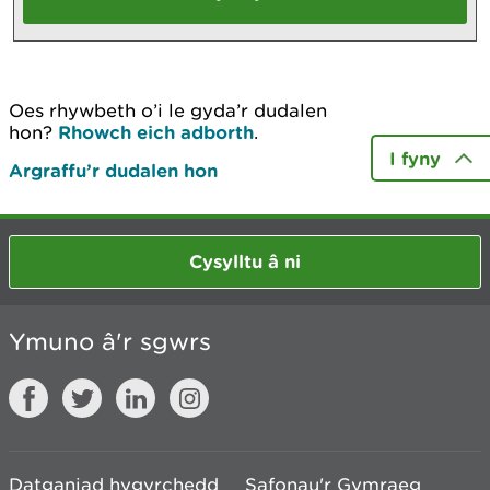
Oes rhywbeth o’i le gyda’r dudalen
hon?
Rhowch eich adborth
.
I fyny
Argraffu’r dudalen hon
Cysylltu â ni
Ymuno â'r sgwrs
Datganiad hygyrchedd
Safonau'r Gymraeg