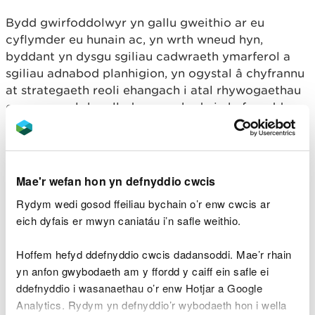
Bydd gwirfoddolwyr yn gallu gweithio ar eu
cyflymder eu hunain ac, yn wrth wneud hyn,
byddant yn dysgu sgiliau cadwraeth ymarferol a
sgiliau adnabod planhigion, yn ogystal â chyfrannu
at strategaeth reoli ehangach i atal rhywogaethau
goresgynnol rhag lledaenu ar hyd ein hafonydd.
Ystyrir yr afonydd yn
Ardaloedd Cadwraeth
Arbennig (ACA)
sy'n golygu eu bod yn cael eu
gwarchod ac o bwysigrwydd rhyngwladol
Mae'r wefan hon yn defnyddio cwcis
oherwydd eu bywyd gwyllt a'u planhigion megis
Rydym wedi gosod ffeiliau bychain o’r enw cwcis ar
eogiaid, llysywod pendoll, gwangod, dyfrgwn a
eich dyfais er mwyn caniatáu i’n safle weithio.
chrafanc y dŵr.
Mae rheoli lledaeniad ac effaith Rhywogaethau
Hoffem hefyd ddefnyddio cwcis dadansoddi. Mae’r rhain
Estron Goresgynnol yn amcan allweddol y gwaith
yn anfon gwybodaeth am y ffordd y caiff ein safle ei
gwirfoddol, gan fod y planhigion wedi dod yn
ddefnyddio i wasanaethau o’r enw Hotjar a Google
gyffredin yn y DU, gan gytrefu glannau afonydd,
Analytics. Rydym yn defnyddio’r wybodaeth hon i wella