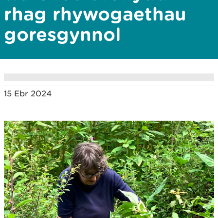
rhag rhywogaethau
goresgynnol
15 Ebr 2024