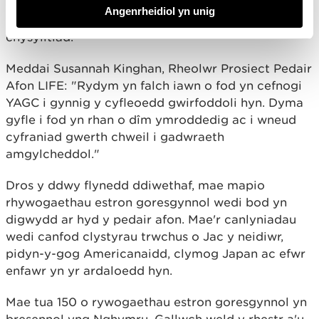
ecosystem werthfawr hon yn cael effaith
Angenrheidiol yn unig
gadarnhaol ar ymdeimlad pawb o les, cymuned a
chysylltiad."
Meddai Susannah Kinghan, Rheolwr Prosiect Pedair
Afon LIFE: "Rydym yn falch iawn o fod yn cefnogi
YAGC i gynnig y cyfleoedd gwirfoddoli hyn. Dyma
gyfle i fod yn rhan o dîm ymroddedig ac i wneud
cyfraniad gwerth chweil i gadwraeth
amgylcheddol."
Dros y ddwy flynedd ddiwethaf, mae mapio
rhywogaethau estron goresgynnol wedi bod yn
digwydd ar hyd y pedair afon. Mae'r canlyniadau
wedi canfod clystyrau trwchus o Jac y neidiwr,
pidyn-y-gog Americanaidd, clymog Japan ac efwr
enfawr yn yr ardaloedd hyn.
Mae tua 150 o rywogaethau estron goresgynnol yn
bresennol yng Nghymru. Gallwch weld y rhestr a'u