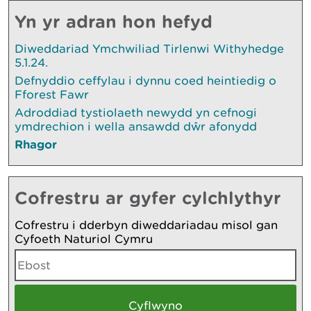
Yn yr adran hon hefyd
Diweddariad Ymchwiliad Tirlenwi Withyhedge
5.1.24.
Defnyddio ceffylau i dynnu coed heintiedig o
Fforest Fawr
Adroddiad tystiolaeth newydd yn cefnogi
ymdrechion i wella ansawdd dŵr afonydd
Rhagor
Cofrestru ar gyfer cylchlythyr
Cofrestru i dderbyn diweddariadau misol gan
Cyfoeth Naturiol Cymru