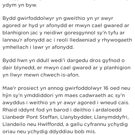
ydym yn byw.
Bydd gwirfoddolwyr yn gweithio yn yr awyr
agored ar hyd yr afonydd er mwyn cael gwared ar
blanhigion jac y neidiwr goresgynnol sy’n tyfu ar
lannau’r afonydd ac i reoli lledaeniad y rhywogaeth
ymhellach i lawr yr afonydd.
Bydd hwn yn ddull wedi'i dargedu dros gyfnod o
dair blynedd, er mwyn cael gwared ar y planhigion
yn llwyr mewn chwech is-afon.
Mae'r prosiect yn annog gwirfoddolwyr 16 oed neu
hŷn sy’n ymddiddori ym maes cadwraeth ac sy’n
awyddus i weithio yn yr awyr agored i wneud cais.
Rhaid iddynt fod yn barod i deithio i ardaloedd
Llanbedr Pont Steffan, Llanybydder, Llanymddyfri,
Llandeilo neu Hwlffordd, a gallu cyfrannu ychydig
oriau neu ychydig ddyddiau bob mis.