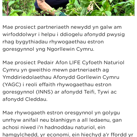
Mae prosiect partneriaeth newydd yn galw am
wirfoddolwyr i helpu i ddiogelu afonydd pwysig
rhag bygythiadau rhywogaethau estron
goresgynnol yng Ngorllewin Cymru.
Mae prosiect Pedair Afon LIFE Cyfoeth Naturiol
Cymru yn gweithio mewn partneriaeth ag
Ymddiriedolaethau Afonydd Gorllewin Cymru
(YAGC) i reoli effaith rhywogaethau estron
goresgynnol (INNS) ar afonydd Teifi, Tywi ac
afonydd Cleddau.
Mae rhywogaeth estron oresgynnol yn golygu
unrhyw anifail neu blanhigyn a all ledaenu, gan
achosi niwed i'n hadnoddau naturiol, ein
hamgylchedd, yr economi, ein hiechyd a'r ffordd yr