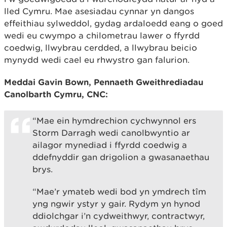
lled Cymru. Mae asesiadau cynnar yn dangos
effeithiau sylweddol, gydag ardaloedd eang o goed
wedi eu cwympo a chilometrau lawer o ffyrdd
coedwig, llwybrau cerdded, a llwybrau beicio
mynydd wedi cael eu rhwystro gan falurion.
Meddai Gavin Bown, Pennaeth Gweithrediadau
Canolbarth Cymru, CNC:
“Mae ein hymdrechion cychwynnol ers
Storm Darragh wedi canolbwyntio ar
ailagor mynediad i ffyrdd coedwig a
ddefnyddir gan drigolion a gwasanaethau
brys.
“Mae’r ymateb wedi bod yn ymdrech tîm
yng ngwir ystyr y gair. Rydym yn hynod
ddiolchgar i’n cydweithwyr, contractwyr,