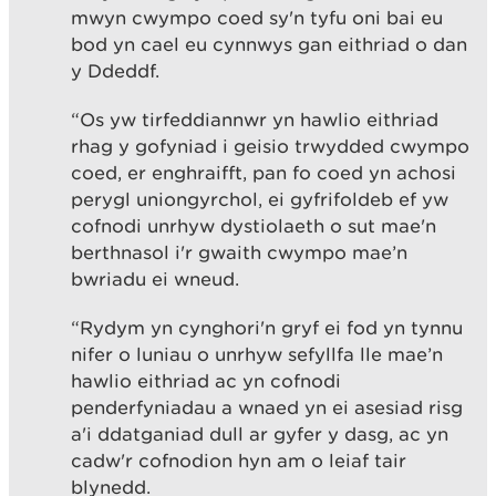
mwyn cwympo coed sy'n tyfu oni bai eu
bod yn cael eu cynnwys gan eithriad o dan
y Ddeddf.
“Os yw tirfeddiannwr yn hawlio eithriad
rhag y gofyniad i geisio trwydded cwympo
coed, er enghraifft, pan fo coed yn achosi
perygl uniongyrchol, ei gyfrifoldeb ef yw
cofnodi unrhyw dystiolaeth o sut mae'n
berthnasol i'r gwaith cwympo mae’n
bwriadu ei wneud.
“Rydym yn cynghori'n gryf ei fod yn tynnu
nifer o luniau o unrhyw sefyllfa lle mae’n
hawlio eithriad ac yn cofnodi
penderfyniadau a wnaed yn ei asesiad risg
a'i ddatganiad dull ar gyfer y dasg, ac yn
cadw'r cofnodion hyn am o leiaf tair
blynedd.