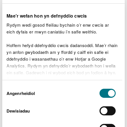
mewn nifer o’n coedwigoedd fel rhan o’r
gwaith clirio, a bydd hyn yn cynyddu mwy
ar y risgiau i’r cyhoedd.”
Mae'r wefan hon yn defnyddio cwcis
Rydym wedi gosod ffeiliau bychain o’r enw cwcis ar
eich dyfais er mwyn caniatáu i’n safle weithio.
Mae gwyntoedd cryfion dinistriol Storm Darragh
wedi gadael ôl sylweddol ar Gymru, gan achosi
Hoffem hefyd ddefnyddio cwcis dadansoddi. Mae’r rhain
difrod eang i goed, coetiroedd a choedwigoedd.
yn anfon gwybodaeth am y ffordd y caiff ein safle ei
Mae tirfeddianwyr preifat bellach yn wynebu heriau
ddefnyddio i wasanaethau o’r enw Hotjar a Google
tebyg i’r rhai oedd yn wynebu CNC.
Analytics. Rydym yn defnyddio’r wybodaeth hon i wella
ein safle. Gadewch i ni wybod eich bod yn fodlon â hyn.
Mewn ymateb, mae CNC wedi rhyddhau canllawiau
Byddwn yn defnyddio cwci i gadw eich dewis.
i gynorthwyo tirfeddianwyr preifat i fynd i’r afael â
Dewis
chanlyniad y storm. Mae'r arweiniad yn egluro pryd
Gellir
darllen mwy am ein cwcis
cyn i chi ddewis.
Angenrheidiol
Caniatâd
y caniateir cwympo coed sy'n tyfu o dan eithriadau
yn y Ddeddf Coedwigaeth.
Dewisiadau
Mae eithriadau allweddol yn cynnwys achosion lle
mae coed yn peri perygl uniongyrchol a