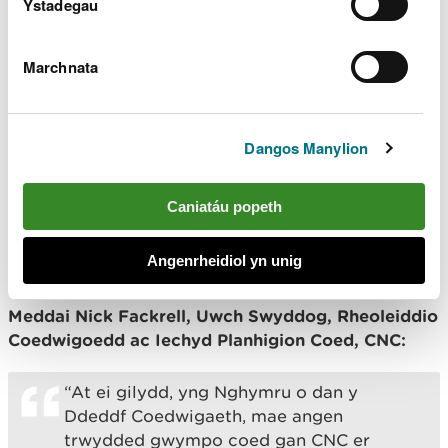
Ystadegau
gwirioneddol i ddiogelwch y cyhoedd, megis
peryglon i lwybrau troed, ffyrdd, neu eiddo
cyfagos. Yn ogystal, mae eithriadau’n berthnasol i
Marchnata
goed sy’n cael eu cwympo gan, neu ar gais
ymgymerwyr statudol, megis cwmnïau pŵer a dŵr,
pan fydd coed wedi disgyn ar linellau pŵer neu’n
Dangos Manylion
rhwystro ffyrdd a thraciau sy’n angenrheidiol ar
gyfer mynediad diogel i’r llinellau hyn.
Caniatáu popeth
Nod y canllawiau yw cynorthwyo tirfeddianwyr i
lywio cymhlethdodau rheoli coed yn dilyn Storm
Angenrheidiol yn unig
Darragh.
Meddai Nick Fackrell, Uwch Swyddog, Rheoleiddio
Coedwigoedd ac Iechyd Planhigion Coed, CNC:
“At ei gilydd, yng Nghymru o dan y
Ddeddf Coedwigaeth, mae angen
trwydded gwympo coed gan CNC er