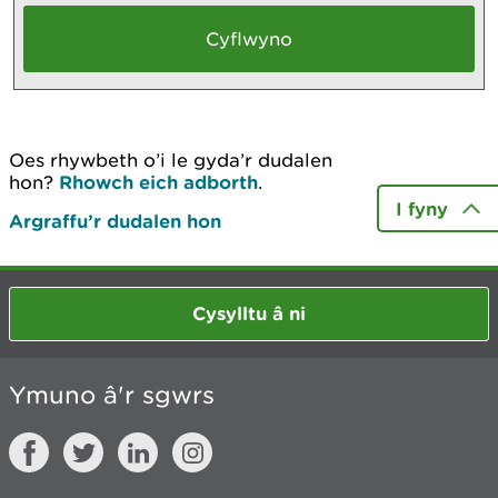
Oes rhywbeth o’i le gyda’r dudalen
hon?
Rhowch eich adborth
.
I fyny
Argraffu’r dudalen hon
Cysylltu â ni
Ymuno â'r sgwrs