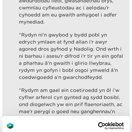
awdurdodau lleol, gwasanaethau brys,
cwmnïau cyfleustodau ac i aelodau’r
cyhoedd am eu gwaith anhygoel i adfer
mynediad.
“Rydyn ni’n gwybod y bydd pobl yn
edrych ymlaen at fynd allan i’r awyr
agored dros gyfnod y Nadolig. Ond wrth i
ni barhau i asesu'r difrod i'r tir yn ein gofal
a pharhau â'n gwaith i glirio llwybrau,
rydym yn gofyn i bobl osgoi ymweld â'n
coedwigoedd a'n gwarchodfeydd.
“Rydym am gael ein coetiroedd yn ôl i’w
cyflwr arferol cyn gynted ag sydd bosibl,
ond diogelwch yw ein prif flaenoriaeth, ac
mae’r perygl o goed neu ganghennau’n
disgyn yn dal i fod yn sylweddol. Hefyd,
bydd contractwyr yn trin peiriannau mawr