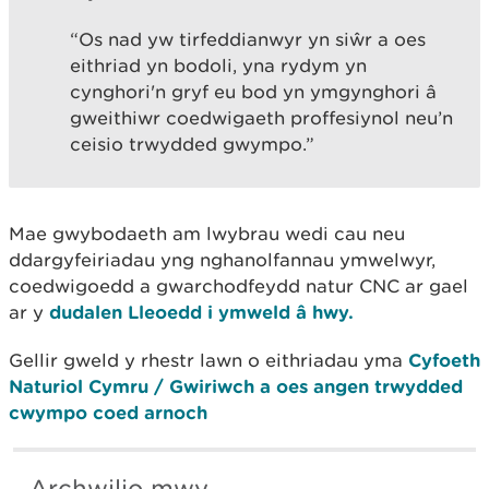
“Os nad yw tirfeddianwyr yn siŵr a oes
eithriad yn bodoli, yna rydym yn
cynghori'n gryf eu bod yn ymgynghori â
gweithiwr coedwigaeth proffesiynol neu’n
ceisio trwydded gwympo.”
Mae gwybodaeth am lwybrau wedi cau neu
ddargyfeiriadau yng nghanolfannau ymwelwyr,
coedwigoedd a gwarchodfeydd natur CNC ar gael
ar y
dudalen Lleoedd i ymweld â hwy.
Gellir gweld y rhestr lawn o eithriadau yma
Cyfoeth
Naturiol Cymru / Gwiriwch a oes angen trwydded
cwympo coed arnoch
Archwilio mwy