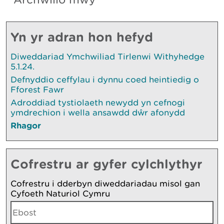
Yn yr adran hon hefyd
Diweddariad Ymchwiliad Tirlenwi Withyhedge
5.1.24.
Defnyddio ceffylau i dynnu coed heintiedig o
Fforest Fawr
Adroddiad tystiolaeth newydd yn cefnogi
ymdrechion i wella ansawdd dŵr afonydd
Rhagor
Cofrestru ar gyfer cylchlythyr
Cofrestru i dderbyn diweddariadau misol gan
Cyfoeth Naturiol Cymru