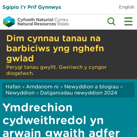
Sgipio I’r Prif Gynnwys
English
Dim cynnau tanau na
barbiciws yng nghefn
gwlad
Perygl tanau gwyllt. Gwiriwch y cyngor
diogelwch.
Hafan
Amdanom ni
Newyddion a blogiau
>
>
>
Newyddion
Datganiadau newyddion 2024
>
Ymdrechion
cydweithredol yn
arwain gwaith adfer