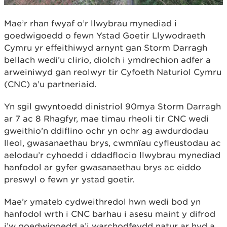
Mae’r rhan fwyaf o’r llwybrau mynediad i
goedwigoedd o fewn Ystad Goetir Llywodraeth
Cymru yr effeithiwyd arnynt gan Storm Darragh
bellach wedi’u clirio, diolch i ymdrechion adfer a
arweiniwyd gan reolwyr tir Cyfoeth Naturiol Cymru
(CNC) a’u partneriaid.
Yn sgil gwyntoedd dinistriol 90mya Storm Darragh
ar 7 ac 8 Rhagfyr, mae timau rheoli tir CNC wedi
gweithio’n ddiflino ochr yn ochr ag awdurdodau
lleol, gwasanaethau brys, cwmnïau cyfleustodau ac
aelodau’r cyhoedd i ddadflocio llwybrau mynediad
hanfodol ar gyfer gwasanaethau brys ac eiddo
preswyl o fewn yr ystad goetir.
Mae’r ymateb cydweithredol hwn wedi bod yn
hanfodol wrth i CNC barhau i asesu maint y difrod
i’w goedwigoedd a’i warchodfeydd natur ar hyd a