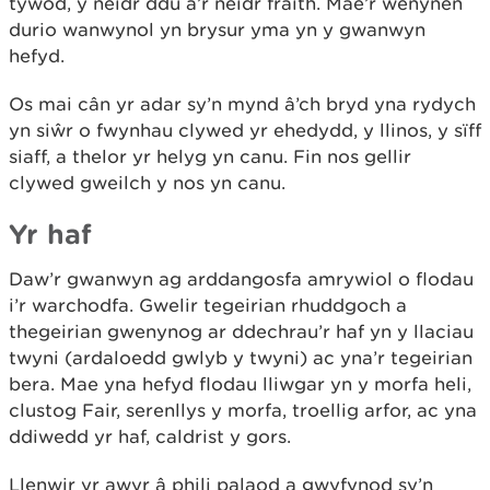
tywod, y neidr ddu a’r neidr fraith. Mae’r wenynen
durio wanwynol yn brysur yma yn y gwanwyn
hefyd.
Os mai cân yr adar sy’n mynd â’ch bryd yna rydych
yn siŵr o fwynhau clywed yr ehedydd, y llinos, y sïff
siaff, a thelor yr helyg yn canu. Fin nos gellir
clywed gweilch y nos yn canu.
Yr haf
Daw’r gwanwyn ag arddangosfa amrywiol o flodau
i’r warchodfa. Gwelir tegeirian rhuddgoch a
thegeirian gwenynog ar ddechrau’r haf yn y llaciau
twyni (ardaloedd gwlyb y twyni) ac yna’r tegeirian
bera. Mae yna hefyd flodau lliwgar yn y morfa heli,
clustog Fair, serenllys y morfa, troellig arfor, ac yna
ddiwedd yr haf, caldrist y gors.
Llenwir yr awyr â phili palaod a gwyfynod sy’n