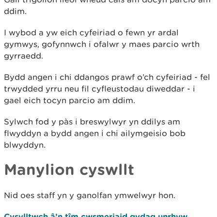
ddim.
I wybod a yw eich cyfeiriad o fewn yr ardal
gymwys, gofynnwch i ofalwr y maes parcio wrth
gyrraedd.
Bydd angen i chi ddangos prawf o’ch cyfeiriad - fel
trwydded yrru neu fil cyfleustodau diweddar - i
gael eich tocyn parcio am ddim.
Sylwch fod y pàs i breswylwyr yn ddilys am
flwyddyn a bydd angen i chi ailymgeisio bob
blwyddyn.​
Manylion cyswllt
Nid oes staff yn y ganolfan ymwelwyr hon.
Cysylltwch â’n tîm cwsmeriaid gydag unrhyw