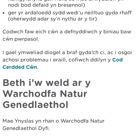
nodi bod defaid yn bresennol)
ger yr ardaloedd sydd wedi’u neilltuo gyda rhaff
(oherwydd adar sy’n nythu ar y tir)
Codwch faw eich cŵn a defnyddiwch y biniau baw
cŵn pwrpasol.
I gael ymweliad diogel a braf gyda’ch ci, ac i osgoi
achosi problemau i eraill, cofiwch ddilyn y
Cod
Cerdded Cŵn
.
Beth i'w weld ar y
Warchodfa Natur
Genedlaethol
Mae Ynyslas yn rhan o Warchodfa Natur
Genedlaethol Dyfi.