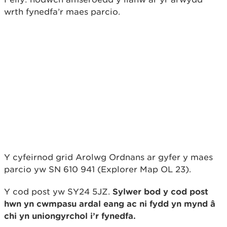
wrth fynedfa’r maes parcio.
Y cyfeirnod grid Arolwg Ordnans ar gyfer y maes
parcio yw SN 610 941 (Explorer Map OL 23).
Y cod post yw SY24 5JZ.
Sylwer bod y cod post
hwn yn cwmpasu ardal eang ac ni fydd yn mynd â
chi yn uniongyrchol i’r fynedfa.