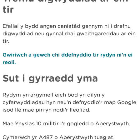
tir
Efallai y bydd angen caniatâd gennym ni i drefnu
digwyddiad neu gynnal rhai gweithgareddau ar ein
tir.
Gwiriwch a gewch chi ddefnyddio tir rydyn ni’n ei
reoli.
Sut i gyrraedd yma
Rydym yn argymell eich bod yn dilyn y
cyfarwyddiadau hyn neu’n defnyddio’r map Google
isod lle mae pin yn nodi’r lleoliad.
Mae Ynyslas 10 milltir i'r gogledd o Aberystwyth.
Cymerwch yr A487 o Aberystwyth tuag at