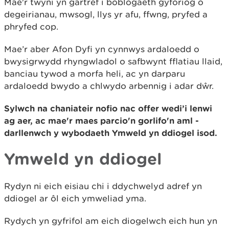
Mae'r twyni yn gartref i boblogaeth gyforiog o
degeirianau, mwsogl, llys yr afu, ffwng, pryfed a
phryfed cop.
Mae’r aber Afon Dyfi yn cynnwys ardaloedd o
bwysigrwydd rhyngwladol o safbwynt fflatiau llaid,
banciau tywod a morfa heli, ac yn darparu
ardaloedd bwydo a chlwydo arbennig i adar dŵr.
Sylwch na chaniateir nofio nac offer wedi’i lenwi
ag aer, ac mae'r maes parcio'n gorlifo'n aml -
darllenwch y wybodaeth Ymweld yn ddiogel isod.
Ymweld yn ddiogel
Rydyn ni eich eisiau chi i ddychwelyd adref yn
ddiogel ar ôl eich ymweliad yma.
Rydych yn gyfrifol am eich diogelwch eich hun yn