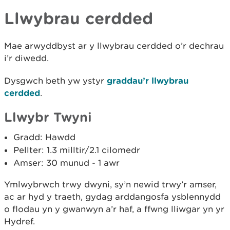
Llwybrau cerdded
Mae arwyddbyst ar y llwybrau cerdded o’r dechrau
i’r diwedd.
Dysgwch beth yw ystyr
graddau’r llwybrau
cerdded
.
Llwybr Twyni
Gradd: Hawdd
Pellter: 1.3 milltir/2.1 cilomedr
Amser: 30 munud - 1 awr
Ymlwybrwch trwy dwyni, sy’n newid trwy’r amser,
ac ar hyd y traeth, gydag arddangosfa ysblennydd
o flodau yn y gwanwyn a’r haf, a ffwng lliwgar yn yr
Hydref.