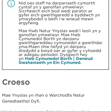
Nid oes staff na darpariaeth cymorth
cyntaf yn y ganolfan ymwelwyr.
Sicrhewch eich bod wedi paratoi ar
gyfer eich gweithgaredd a byddwch yn
ymwybodol o beth i’w wneud mewn
argyfwng.
Mae Hwb Natur Ynyslas wedi’i leoli yn y
ganolfan ymwelwyr. Mae Hwb
Cymunedol Borth yn darparu
gweithgareddau cymunedol a gweithdai
yma.Maen nhw hefyd yn darparu
diodydd a bwyd oer ar gyfer y cyhoedd
ar adegau penodol. Dysgwch fwy
yn
Hwb Cymunedol Borth | Gwneud
Gwahaniaeth yn Ein Cymuned.
Croeso
Mae Ynyslas yn rhan o Warchodfa Natur
Genedlaethol Dyfi.