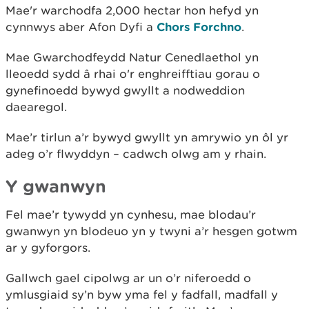
Mae'r warchodfa 2,000 hectar hon hefyd yn
cynnwys aber Afon Dyfi a
Chors Forchno
.
Mae Gwarchodfeydd Natur Cenedlaethol yn
lleoedd sydd â rhai o'r enghreifftiau gorau o
gynefinoedd bywyd gwyllt a nodweddion
daearegol.
Mae’r tirlun a’r bywyd gwyllt yn amrywio yn ôl yr
adeg o’r flwyddyn – cadwch olwg am y rhain.
Y gwanwyn
Fel mae’r tywydd yn cynhesu, mae blodau’r
gwanwyn yn blodeuo yn y twyni a’r hesgen gotwm
ar y gyforgors.
Gallwch gael cipolwg ar un o’r niferoedd o
ymlusgiaid sy’n byw yma fel y fadfall, madfall y