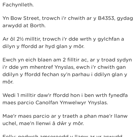
Fachynlleth.
Yn Bow Street, trowch i'r chwith ar y B4353, gydag
arwydd at Borth.
Ar ôl 2½ milltir, trowch i'r dde wrth y gylchfan a
dilyn y ffordd ar hyd glan y môr.
Ewch yn eich blaen am 2 filltir ac, ar y troad sydyn
i'r dde ym mhentref Ynyslas, ewch i'r chwith gan
ddilyn y ffordd fechan sy’n parhau i ddilyn glan y
môr.
Wedi 1 milltir daw'r ffordd hon i ben wrth fynedfa
maes parcio Canolfan Ymwelwyr Ynyslas.
Mae'r maes parcio ar y traeth a phan mae’r llanw
uchel, mae’n llenwi â dŵr y môr.
Felly: nodwch amseroedd y llanw ar yr arwydd