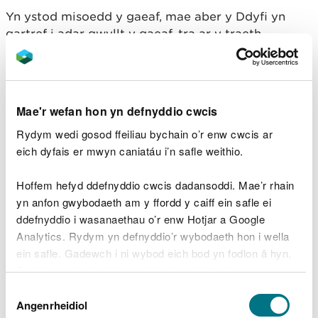
Yn ystod misoedd y gaeaf, mae aber y Ddyfi yn
gartref i adar gwyllt y gaeaf, tra ar y traeth,
gallwch weld rhydwyr, pibydd y tywod a’r cwtiad
aur.
Cadwch eich llygaid ar agor er mwyn gweld yr
Mae'r wefan hon yn defnyddio cwcis
adar ysglyfaethus dros y gors, yn arbennig y
canlynol:
Rydym wedi gosod ffeiliau bychain o’r enw cwcis ar
eich dyfais er mwyn caniatáu i’n safle weithio.
barcutiaid coch
bwncathod
Hoffem hefyd ddefnyddio cwcis dadansoddi. Mae’r rhain
bodaod tinwyn
yn anfon gwybodaeth am y ffordd y caiff ein safle ei
cudyllod bach
ddefnyddio i wasanaethau o’r enw Hotjar a Google
hebogiaid tramor
Analytics. Rydym yn defnyddio’r wybodaeth hon i wella
ein safle. Gadewch i ni wybod eich bod yn fodlon â hyn.
Efallai hyd yn oed y cewch gipolwg ar wyddau
Byddwn yn defnyddio cwci i gadw eich dewis.
Bronwyn Yr Ynys Las: dyma’r unig leoliad trwy
Dewis
Gymru a Lloegr y gallwch eu gweld.
Gellir
darllen mwy am ein cwcis
cyn i chi ddewis.
Angenrheidiol
Caniatâd