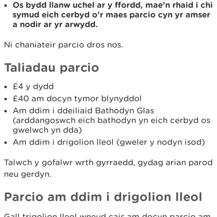
Os bydd llanw uchel ar y ffordd, mae’n rhaid i chi
symud eich cerbyd o’r maes parcio cyn yr amser
a nodir ar yr arwydd.
Ni chaniateir parcio dros nos.
Taliadau parcio
£4 y dydd
£40 am docyn tymor blynyddol
Am ddim i ddeiliaid Bathodyn Glas
(arddangoswch eich bathodyn yn eich cerbyd os
gwelwch yn dda)
Am ddim i drigolion lleol (gweler y nodyn isod)
Talwch y gofalwr wrth gyrraedd, gydag arian parod
neu gerdyn.
Parcio am ddim i drigolion lleol
Gall trigolion lleol wneud cais am docyn parcio am