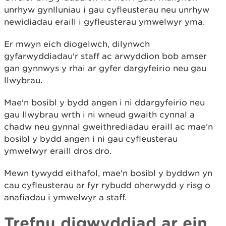
unrhyw gynlluniau i gau cyfleusterau neu unrhyw
newidiadau eraill i gyfleusterau ymwelwyr yma.
Er mwyn eich diogelwch, dilynwch
gyfarwyddiadau'r staff ac arwyddion bob amser
gan gynnwys y rhai ar gyfer dargyfeirio neu gau
llwybrau.
Mae'n bosibl y bydd angen i ni ddargyfeirio neu
gau llwybrau wrth i ni wneud gwaith cynnal a
chadw neu gynnal gweithrediadau eraill ac mae'n
bosibl y bydd angen i ni gau cyfleusterau
ymwelwyr eraill dros dro.
Mewn tywydd eithafol, mae'n bosibl y byddwn yn
cau cyfleusterau ar fyr rybudd oherwydd y risg o
anafiadau i ymwelwyr a staff.
Trefnu digwyddiad ar ein