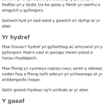
hedfan yn y dydd, tra bo gwas y Neidr yn saethu o
amgylch y gyforgors.
Gallwch hyd yn oed weld y gweilch a’r dyfrgi ar yr
aber.
Yr hydref
Mae lliwiau’r hydref yn gyfoethog ac amrywiol yn y
gyforgors. Mae’n cael ei gwisgo mewn ystod o
liwiau rhuddgoch.
Mae ffwng yn cynnwys capiau cwyr, seren y ddaear,
coden fwg a ffwng nyth aderyn yn ychwanegu at yr
arddangosfa liwgar.
Gellir gweld rhydwyr sy’n ymfudo ar yr aber.
Y gaeaf