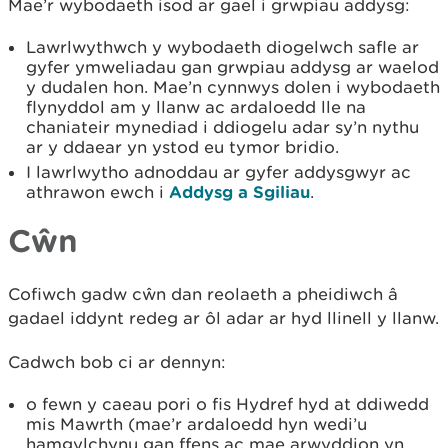
Mae’r wybodaeth isod ar gael i grwpiau addysg:
Lawrlwythwch y wybodaeth diogelwch safle ar
gyfer ymweliadau gan grwpiau addysg ar waelod
y dudalen hon. Mae’n cynnwys dolen i wybodaeth
flynyddol am y llanw ac ardaloedd lle na
chaniateir mynediad i ddiogelu adar sy’n nythu
ar y ddaear yn ystod eu tymor bridio.
I lawrlwytho adnoddau ar gyfer addysgwyr ac
athrawon ewch i
Addysg a Sgiliau
.
Cŵn
Cofiwch gadw cŵn dan reolaeth a pheidiwch â
gadael iddynt redeg ar ôl adar ar hyd llinell y llanw.
Cadwch bob ci ar dennyn:
o fewn y caeau pori o fis Hydref hyd at ddiwedd
mis Mawrth (mae’r ardaloedd hyn wedi’u
hamgylchynu gan ffens ac mae arwyddion yn