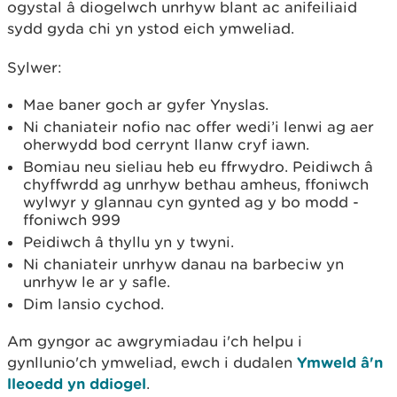
ogystal â diogelwch unrhyw blant ac anifeiliaid
sydd gyda chi yn ystod eich ymweliad.
Sylwer:
Mae baner goch ar gyfer Ynyslas.
Ni chaniateir nofio nac offer wedi’i lenwi ag aer
oherwydd bod cerrynt llanw cryf iawn.
Bomiau neu sieliau heb eu ffrwydro. Peidiwch â
chyffwrdd ag unrhyw bethau amheus, ffoniwch
wylwyr y glannau cyn gynted ag y bo modd -
ffoniwch 999
Peidiwch â thyllu yn y twyni.
Ni chaniateir unrhyw danau na barbeciw yn
unrhyw le ar y safle.
Dim lansio cychod.
Am gyngor ac awgrymiadau i'ch helpu i
gynllunio'ch ymweliad, ewch i dudalen
Ymweld â'n
lleoedd yn ddiogel
.