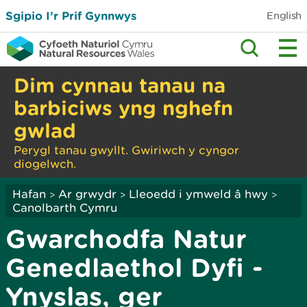
Sgipio I’r Prif Gynnwys
English
Dim cynnau tanau na
barbiciws yng nghefn
gwlad
Perygl tanau gwyllt. Gwiriwch y cyngor
diogelwch.
Hafan
Ar grwydr
Lleoedd i ymweld â hwy
>
>
>
Canolbarth Cymru
Gwarchodfa Natur
Genedlaethol Dyfi -
Ynyslas, ger