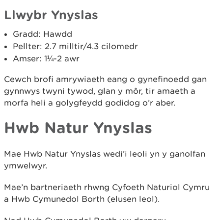
Llwybr Ynyslas
Gradd: Hawdd
Pellter: 2.7 milltir/4.3 cilomedr
Amser: 1¼-2 awr
Cewch brofi amrywiaeth eang o gynefinoedd gan
gynnwys twyni tywod, glan y môr, tir amaeth a
morfa heli a golygfeydd godidog o’r aber.
Hwb Natur Ynyslas
Mae Hwb Natur Ynyslas wedi’i leoli yn y ganolfan
ymwelwyr.
Mae’n bartneriaeth rhwng Cyfoeth Naturiol Cymru
a Hwb Cymunedol Borth (elusen leol).