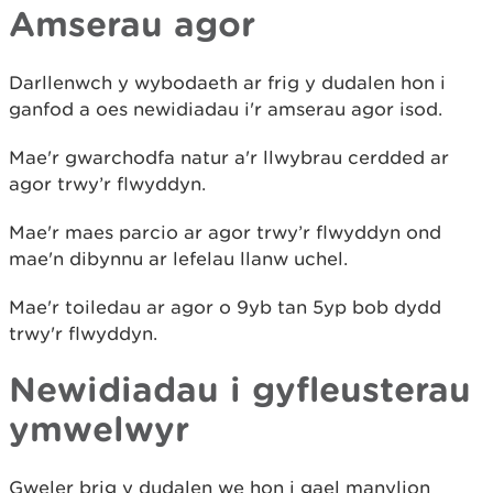
Amserau agor
Darllenwch y wybodaeth ar frig y dudalen hon i
ganfod a oes newidiadau i'r amserau agor isod.
Mae'r gwarchodfa natur a'r llwybrau cerdded ar
agor trwy’r flwyddyn.
Mae'r maes parcio ar agor trwy’r flwyddyn ond
mae'n dibynnu ar lefelau llanw uchel.
Mae'r toiledau ar agor o 9yb tan 5yp bob dydd
trwy'r flwyddyn.
Newidiadau i gyfleusterau
ymwelwyr
Gweler brig y dudalen we hon i gael manylion