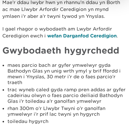
Mae’r ddau lwybr hwn yn rhannu’n ddau yn Borth
ac mae Llwybr Arfordir Ceredigion yn mynd
ymlaen i’r aber a’r twyni tywod yn Ynyslas.
I gael rhagor o wybodaeth am Lwybr Arfordir
Ceredigion ewch i
wefan Darganfod Ceredigion
.
Gwybodaeth hygyrchedd
maes parcio bach ar gyfer ymwelwyr gyda
Bathodyn Glas yn unig wrth ymyl y brif ffordd i
mewn i Ynyslas, 30 metr i’r de o faes parcio’r
traeth
trac wyneb caled gyda ramp pren addas ar gyfer
cadeiriau olwyn o faes parcio deiliaid Bathodyn
Glas i'r toiledau a'r ganolfan ymwelwyr
rhan 300m o’r Llwybr Twyni o’r ganolfan
ymwelwyr i’r prif lac twyni yn hygyrch
toiledau hygyrch