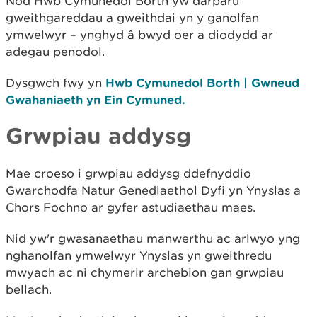
Nod Hwb Cymunedol Borth yw darparu
gweithgareddau a gweithdai yn y ganolfan
ymwelwyr – ynghyd â bwyd oer a diodydd ar
adegau penodol.
Dysgwch fwy yn
Hwb Cymunedol Borth | Gwneud
Gwahaniaeth yn Ein Cymuned.
Grwpiau addysg
Mae croeso i grwpiau addysg ddefnyddio
Gwarchodfa Natur Genedlaethol Dyfi yn Ynyslas a
Chors Fochno ar gyfer astudiaethau maes.
Nid yw'r gwasanaethau manwerthu ac arlwyo yng
nghanolfan ymwelwyr Ynyslas yn gweithredu
mwyach ac ni chymerir archebion gan grwpiau
bellach.