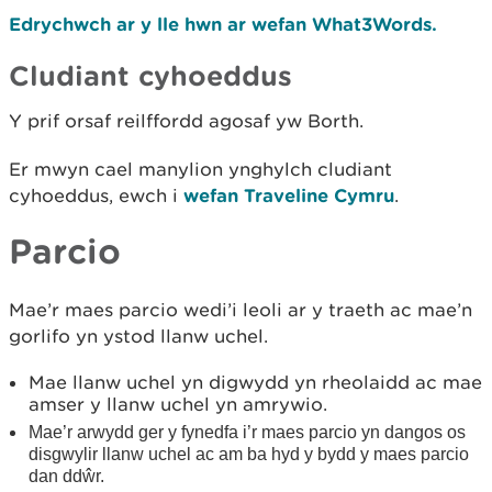
Edrychwch ar y lle hwn ar wefan What3Words.
Cludiant cyhoeddus
Y prif orsaf reilffordd agosaf yw Borth.
Er mwyn cael manylion ynghylch cludiant
cyhoeddus, ewch i
wefan Traveline Cymru
.
Parcio
Mae’r maes parcio wedi’i leoli ar y traeth ac mae’n
gorlifo yn ystod llanw uchel.
Mae llanw uchel yn digwydd yn rheolaidd ac mae
amser y llanw uchel yn amrywio.
Mae’r arwydd ger y fynedfa i’r maes parcio yn dangos os
disgwylir llanw uchel ac am ba hyd y bydd y maes parcio
dan ddŵr.