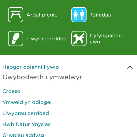
Ardal picnic
Toiledau
Cyfyngiadau
Llwybr cerdded
cŵn
Hepgor dolenni llywio
Gwybodaeth i ymwelwyr
Croeso
Ymweld yn ddiogel
Llwybrau cerdded
Hwb Natur Ynyslas
Grwpiau addysg