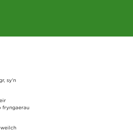
r, sy’n
eir
o fryngaerau
gweilch