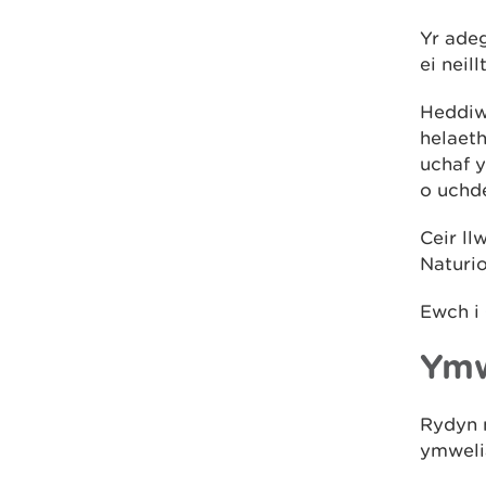
Yr ade
ei neil
Heddiw
helaeth
uchaf y
o uchde
Ceir ll
Naturi
Ewch i
Ymw
Rydyn n
ymweli