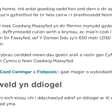
g honno, nid ardal goediog oedd hon ond darn o dir a
ltuo’n gyfreithiol fel tir hela ceirw i’r brenhinoedd No
 mae Coedwig Maesyfed yn dir ffermio mynydd gyda
, dyffrynnoedd culion serth a bryniau, ac mae’n codi i
n Sir Faesyfed, sef Y Domen Ddu sy’n 650 metr (2150
r.
wybrau cerdded mewn dau goetir arall a reolir gan Cy
ol Cymru o fewn Coedwig Maesyfed.
Coed Cwningar
a
Fishpools
i gael rhagor o wybodaet
eld yn ddiogel
i eich eisiau chi i ddychwelyd adref yn ddiogel ar ôl 
ad yma.