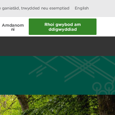
le ganiatâd, trwydded neu esemptiad
English
Rhoi gwybod am
Amdanom
ni
ddigwyddiad