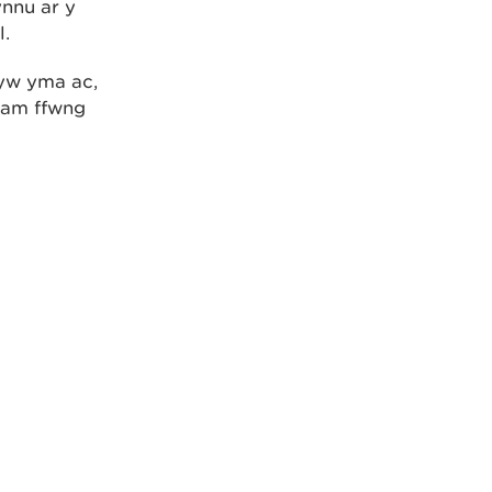
ynnu ar y
l.
byw yma ac,
 am ffwng