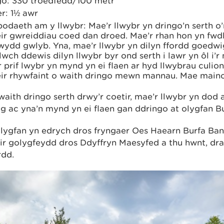
go: 330 troedfedd/100 metr
r: 1½ awr
odaeth am y llwybr: Mae’r llwybr yn dringo’n serth o
ir gwreiddiau coed dan droed. Mae’r rhan hon yn fwdly
ywydd gwlyb. Yna, mae’r llwybr yn dilyn ffordd goedw
lwch ddewis dilyn llwybr byr ond serth i lawr yn ôl i’r
 prif lwybr yn mynd yn ei flaen ar hyd llwybrau culion
eir rhywfaint o waith dringo mewn mannau. Mae mainc 
waith dringo serth drwy’r coetir, mae’r llwybr yn dod 
 ac yna’n mynd yn ei flaen gan ddringo at olygfan Bu
lygfan yn edrych dros fryngaer Oes Haearn Burfa Ban
ir golygfeydd dros Ddyffryn Maesyfed a thu hwnt, dr
rdd.