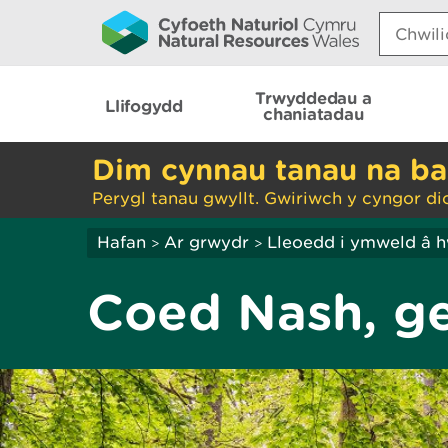
Search:
Trwyddedau a
Llifogydd
chaniatadau
Dim cynnau tanau na ba
Perygl tanau gwyllt. Gwiriwch y cyngor di
Hafan
Ar grwydr
Lleoedd i ymweld â 
>
>
Coed Nash, ge