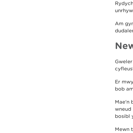
Rydych 
unrhyw 
Am gyn
dudal
New
Gweler 
cyfleus
Er mwy
bob ams
Mae'n b
wneud 
bosibl 
Mewn ty