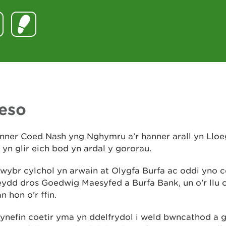
eso
ner Coed Nash yng Nghymru a’r hanner arall yn Lloeg
yn glir eich bod yn ardal y gororau.
lwybr cylchol yn arwain at Olygfa Burfa ac oddi yno c
ydd dros Goedwig Maesyfed a Burfa Bank, un o’r llu 
n hon o’r ffin.
ynefin coetir yma yn ddelfrydol i weld bwncathod a 