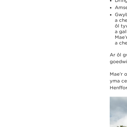
Drin
Amse
Gwyb
a che
ôl t
a gal
Mae’r
a ch
Ar ôl g
goedwig
Mae’r o
yma ce
Henffo