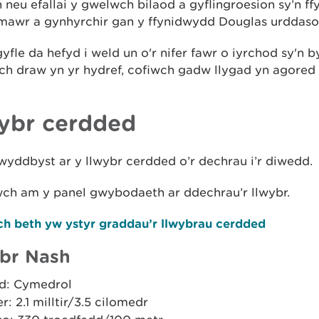
 neu efallai y gwelwch bilaod a gyflingroesion sy’n ff
mawr a gynhyrchir gan y ffynidwydd Douglas urddaso
yfle da hefyd i weld un o'r nifer fawr o iyrchod sy'n 
ch draw yn yr hydref, cofiwch gadw llygad yn agored
ybr cerdded
yddbyst ar y llwybr cerdded o’r dechrau i’r diwedd.
wch am y panel gwybodaeth ar ddechrau’r llwybr.
h beth yw ystyr graddau’r llwybrau cerdded
br Nash
d: Cymedrol
er: 2.1 milltir/3.5 cilomedr