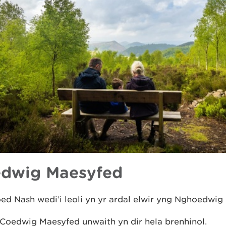
dwig Maesyfed
d Nash wedi’i leoli yn yr ardal elwir yng Nghoedwig
Coedwig Maesyfed unwaith yn dir hela brenhinol.