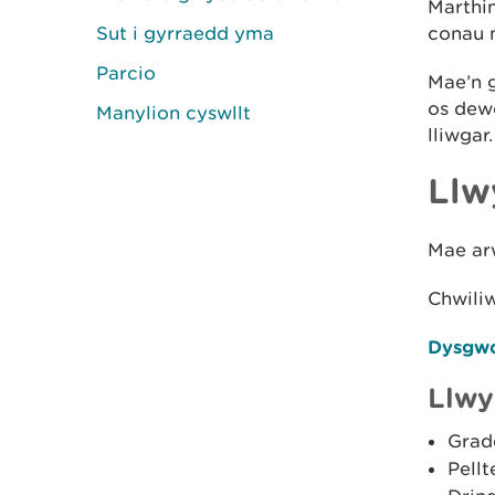
Marthin
Sut i gyrraedd yma
conau 
Parcio
Mae’n g
os dew
Manylion cyswllt
lliwgar.
Llw
Mae arw
Chwili
Dysgwc
Llwy
Grad
Pellt