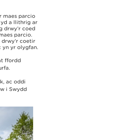
’r maes parcio
d a llithrig ar
ig drwy’r coed
 maes parcio.
 drwy’r coetir
yn yr olygfan.
at ffordd
rfa.
k, ac oddi
aw i Swydd