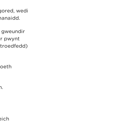
gored, wedi
rmanaidd.
 gweundir
’r pwynt
 troedfedd)
foeth
h.
eich