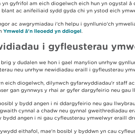
yn gyfrifol am eich diogelwch eich hun yn ogystal â
blant ac anifeiliaid sydd gyda chi yn ystod eich ymwe
gor ac awgrymiadau i'ch helpu i gynllunio'ch ymweli
en
Ymweld â'n lleoedd yn ddiogel
.
idiadau i gyfleusterau ymw
brig y dudalen we hon i gael manylion unrhyw gynllun
terau neu unrhyw newidiadau eraill i gyfleusterau y
n eich diogelwch, dilynwch gyfarwyddiadau'r staff a
er gan gynnwys y rhai ar gyfer dargyfeirio neu gau l
osibl y bydd angen i ni ddargyfeirio neu gau llwybrau 
gwaith cynnal a chadw neu gynnal gweithrediadau era
y bydd angen i ni gau cyfleusterau ymwelwyr eraill dr
wydd eithafol, mae'n bosibl y byddwn yn cau cyfleus