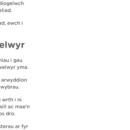
 diogelwch
liad.
ad, ewch i
elwyr
iau i gau
mwelwyr yma.
c arwyddion
lwybrau.
wrth i ni
ill ac mae'n
os dro.
terau ar fyr