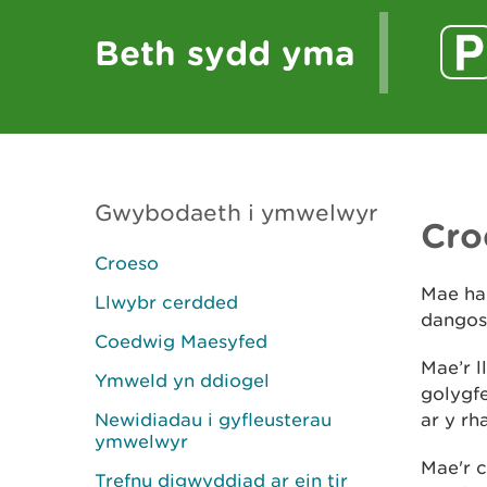
Beth sydd yma
Gwybodaeth i ymwelwyr
Cro
Croeso
Mae han
Llwybr cerdded
dangos 
Coedwig Maesyfed
Mae’r l
Ymweld yn ddiogel
golygfe
Newidiadau i gyfleusterau
ar y rha
ymwelwyr
Mae'r c
Trefnu digwyddiad ar ein tir