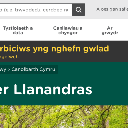
A oes gan saf
Tystiolaeth a
Canllawiau a
Ar
data
chyngor
grwydr
rbiciws yng nghefn gwlad
ogelwch.
hwy
Canolbarth Cymru
>
r Llanandras