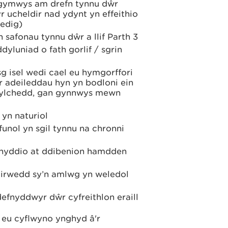
 gymwys am drefn tynnu dŵr
yr ucheldir nad ydynt yn effeithio
edig)
 safonau tynnu dŵr a llif Parth 3
yluniad o fath gorlif / sgrin
sg isel wedi cael eu hymgorffori
r adeileddau hyn yn bodloni ein
mgylchedd, gan gynnwys mewn
yn naturiol
funol yn sgil tynnu na chronni
defnyddio at ddibenion hamdden
 tirwedd sy’n amlwg yn weledol
defnyddwyr dŵr cyfreithlon eraill
l eu cyflwyno ynghyd â'r