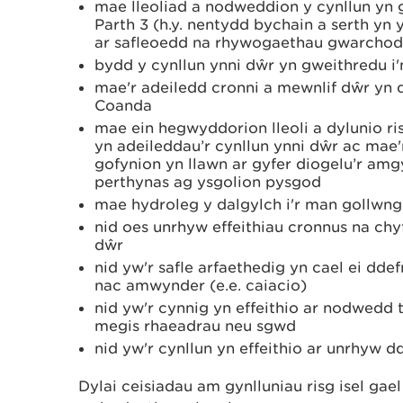
mae lleoliad a nodweddion y cynllun yn
Parth 3 (h.y. nentydd bychain a serth yn 
ar safleoedd na rhywogaethau gwarchod
bydd y cynllun ynni dŵr yn gweithredu i'n
mae'r adeiledd cronni a mewnlif dŵr yn dd
Coanda
mae ein hegwyddorion lleoli a dylunio ri
yn adeileddau’r cynllun ynni dŵr ac mae'
gofynion yn llawn ar gyfer diogelu’r a
perthynas ag ysgolion pysgod
mae hydroleg y dalgylch i'r man gollwng 
nid oes unrhyw effeithiau cronnus na chy
dŵr
nid yw'r safle arfaethedig yn cael ei d
nac amwynder (e.e. caiacio)
nid yw'r cynnig yn effeithio ar nodwedd
megis rhaeadrau neu sgwd
nid yw'r cynllun yn effeithio ar unrhyw d
Dylai ceisiadau am gynlluniau risg isel gae