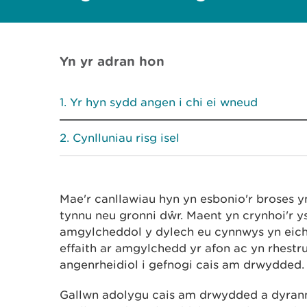
Yn yr adran hon
Yr hyn sydd angen i chi ei wneud
Cynlluniau risg isel
Mae'r canllawiau hyn yn esbonio'r broses 
tynnu neu gronni dŵr. Maent yn crynhoi'r y
amgylcheddol y dylech eu cynnwys yn eich c
effaith ar amgylchedd yr afon ac yn rhest
angenrheidiol i gefnogi cais am drwydded.
Gallwn adolygu cais am drwydded a dyran