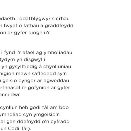
odaeth i ddatblygwyr sicrhau
an fwyaf o fathau a graddfeydd
on ar gyfer diogelu’r
 fynd i'r afael ag ymholiadau
Rydym yn disgwyl i
yn gysylltiedig â chynlluniau
ynigion mewn safleoedd sy'n
u geisio cyngor ar agweddau
thnasol i’r gofynion ar gyfer
nni dŵr.
cynllun heb godi tâl am bob
ymholiad cyn ymgeisio'n
âl gan ddefnyddio'n cyfradd
lun Codi Tâl).