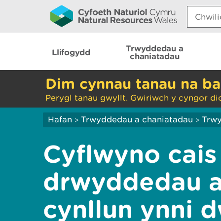
Search:
Trwyddedau a
Llifogydd
chaniatadau
Dim cynnau tanau na ba
Perygl tanau gwyllt. Gwiriwch y cyngor di
Hafan
Trwyddedau a chaniatadau
Trwy
>
>
Cyflwyno cai
drwyddedau ar
cynllun ynni 