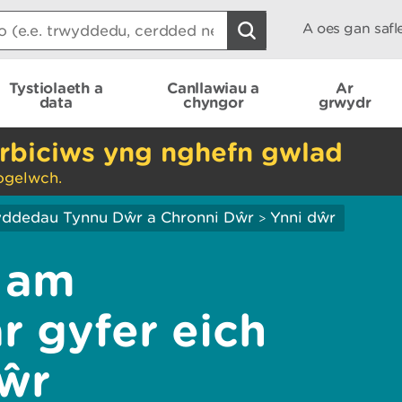
A oes gan saf
Tystiolaeth a
Canllawiau a
Ar
data
chyngor
grwydr
rbiciws yng nghefn gwlad
ogelwch.
ddedau Tynnu Dŵr a Chronni Dŵr
Ynni dŵr
>
s am
 gyfer eich
dŵr