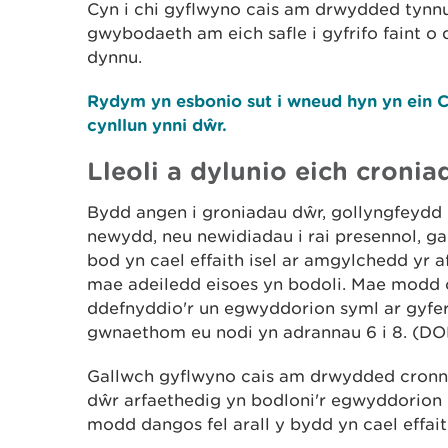
Cyn i chi gyflwyno cais am drwydded tynn
gwybodaeth am eich safle i gyfrifo faint o d
dynnu.
Rydym yn esbonio sut i wneud hyn yn ein C
cynllun ynni dŵr.
Lleoli a dylunio eich cronia
Bydd angen i groniadau dŵr, gollyngfeydd 
newydd, neu newidiadau i rai presennol, gael
bod yn cael effaith isel ar amgylchedd yr af
mae adeiledd eisoes yn bodoli. Mae modd 
ddefnyddio'r un egwyddorion syml ar gyfe
gwnaethom eu nodi yn adrannau 6 i 8. (D
Gallwch gyflwyno cais am drwydded cronni
dŵr arfaethedig yn bodloni'r egwyddorion l
modd dangos fel arall y bydd yn cael effait