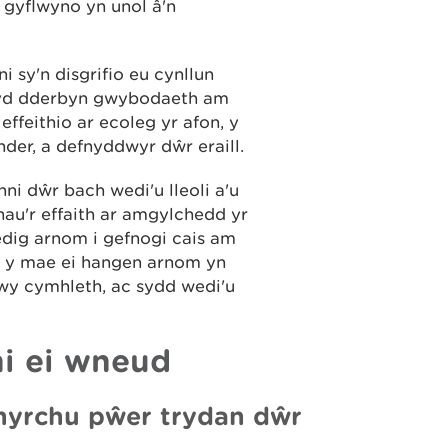
i gyflwyno yn unol â'n
 sy'n disgrifio eu cynllun
hefyd dderbyn gwybodaeth am
effeithio ar ecoleg yr afon, y
er, a defnyddwyr dŵr eraill.
nni dŵr bach wedi'u lleoli a'u
hau'r effaith ar amgylchedd yr
dig arnom i gefnogi cais am
 y mae ei hangen arnom yn
 fwy cymhleth, ac sydd wedi'u
hi ei wneud
hyrchu pŵer trydan dŵr