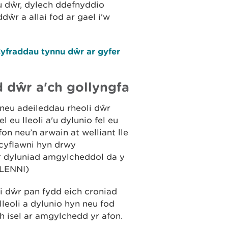
u dŵr, dylech ddefnyddio
dŵr a allai fod ar gael i'w
yfraddau tynnu dŵr ar gyfer
d dŵr a'ch gollyngfa
neu adeileddau rheoli dŵr
 eu lleoli a'u dylunio fel eu
on neu’n arwain at welliant lle
cyflawni hyn drwy
r dyluniad amgylcheddol da y
OLENNI)
 dŵr pan fydd eich croniad
leoli a dylunio hyn neu fod
h isel ar amgylchedd yr afon.