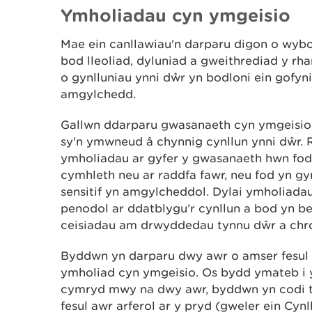
Ymholiadau cyn ymgeisio
Mae ein canllawiau'n darparu digon o wyb
bod lleoliad, dyluniad a gweithrediad y rh
o gynlluniau ynni dŵr yn bodloni ein gofyni
amgylchedd.
Gallwn ddarparu gwasanaeth cyn ymgeisio i
sy'n ymwneud â chynnig cynllun ynni dŵr. 
ymholiadau ar gyfer y gwasanaeth hwn fod 
cymhleth neu ar raddfa fawr, neu fod yn g
sensitif yn amgylcheddol. Dylai ymholiada
penodol ar ddatblygu’r cynllun a bod yn ber
ceisiadau am drwyddedau tynnu dŵr a chro
Byddwn yn darparu dwy awr o amser fesul 
ymholiad cyn ymgeisio. Os bydd ymateb i 
cymryd mwy na dwy awr, byddwn yn codi t
fesul awr arferol ar y pryd (gweler ein Cynl