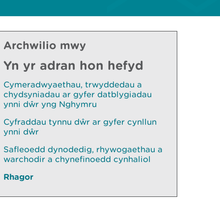
Archwilio mwy
Yn yr adran hon hefyd
Cymeradwyaethau, trwyddedau a
chydsyniadau ar gyfer datblygiadau
ynni dŵr yng Nghymru
Cyfraddau tynnu dŵr ar gyfer cynllun
ynni dŵr
Safleoedd dynodedig, rhywogaethau a
warchodir a chynefinoedd cynhaliol
Rhagor