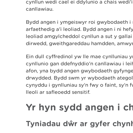
cynllun wedi cael ei ddylunio a chais wedi'
canllawiau.
Bydd angen i ymgeiswyr roi gwybodaeth i ni
arfaethedig a'i leoliad. Bydd angen i ni 
leoliad amgylcheddol cynllun a sut y gallai 
dirwedd, gweithgareddau hamdden, amwynd
Ein dull cyffredinol yw lle mae cynlluniau y
cynllunio gan ddefnyddio'n canllawiau i lei
afon, yna bydd angen gwybodaeth gyfynge
drwydded. Bydd swm yr wybodaeth ategol
cynyddu i gynlluniau sy'n fwy o faint, sy'n
lleoli ar safleoedd sensitif.
Yr hyn sydd angen i c
Tyniadau dŵr ar gyfer chyn