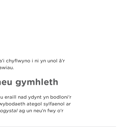
i chyflwyno i ni yn unol â'r
awiau.
neu gymhleth
u eraill nad ydynt yn bodloni'r
gwybodaeth ategol sylfaenol ar
 ogystal
ag un neu'n fwy o'r