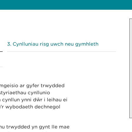
Cynlluniau risg uwch neu gymhleth
ymgeisio ar gyfer trwydded
styriaethau cynllunio
ynllun ynni dŵr i leihau ei
ru'r wybodaeth dechnegol
nu trwydded yn gynt lle mae