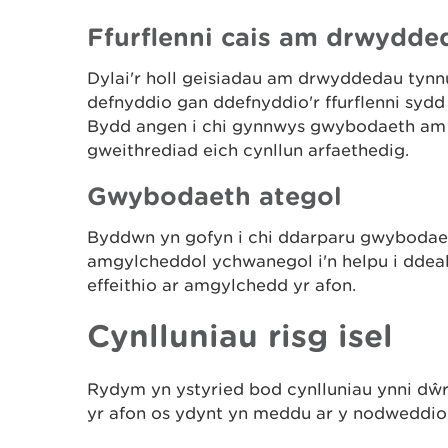
Ffurflenni cais am drwydde
Dylai'r holl geisiadau am drwyddedau tynn
defnyddio gan ddefnyddio'r ffurflenni sydd
Bydd angen i chi gynnwys gwybodaeth am l
gweithrediad eich cynllun arfaethedig.
Gwybodaeth ategol
Byddwn yn gofyn i chi ddarparu gwybodae
amgylcheddol ychwanegol i'n helpu i ddeal
effeithio ar amgylchedd yr afon.
Cynlluniau risg isel
Rydym yn ystyried bod cynlluniau ynni dŵr 
yr afon os ydynt yn meddu ar y nodweddio