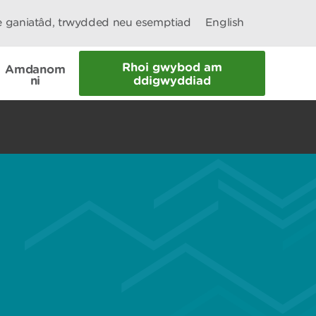
le ganiatâd, trwydded neu esemptiad
English
Rhoi gwybod am
Amdanom
ni
ddigwyddiad