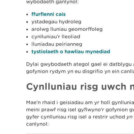
wybodaeth ganlynol:
ffurflenni cais
ystadegau hydroleg
arolwg lluniau geomorffoleg
cynlluniau’r lleoliad
lluniadau peirianneg
tystiolaeth o hawliau mynediad
Dylai gwybodaeth ategol gael ei datblygu a'
gofynion rydym yn eu disgrifio yn ein canll
Cynlluniau risg uwch 
Mae'n rhaid i geisiadau am yr holl gynllunia
meini prawf risg isel gyflwyno'r gofynion 
gyfer cynlluniau risg isel a restrir uchod
yn
canlynol: