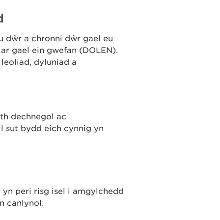
d
u dŵr a chronni dŵr gael eu
 ar gael ein gwefan (DOLEN).
eoliad, dyluniad a
th dechnegol ac
l sut bydd eich cynnig yn
yn peri risg isel i amgylchedd
n canlynol: