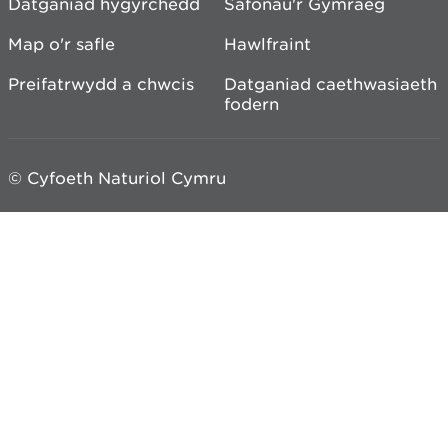
Datganiad hygyrchedd
Safonau'r Gymraeg
Map o'r safle
Hawlfraint
Preifatrwydd a chwcis
Datganiad caethwasiaeth
fodern
© Cyfoeth Naturiol Cymru