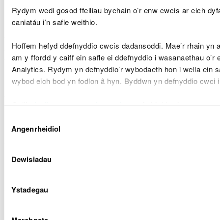
Rydym wedi gosod ffeiliau bychain o’r enw cwcis ar eich dy
caniatáu i’n safle weithio.
Ni ddylid newid lled naturiol sianel yr afon ar safle
cored. Mae afonydd a nentydd yn datblygu lled
Hoffem hefyd ddefnyddio cwcis dadansoddi. Mae’r rhain yn
sianel yn naturiol sy'n adlewyrchiad cyfunol o arfer
am y ffordd y caiff ein safle ei ddefnyddio i wasanaethau o’r
y llif, topograffi'r dalgylch, defnydd y tir a'r
Analytics. Rydym yn defnyddio’r wybodaeth hon i wella ein s
ddaeareg. Lle gwneir newidiadau i led y sianel,
wybod eich bod yn fodlon â hyn. Byddwn yn defnyddio cwci 
perir risg o ansefydlogi'r deunydd naturiol sydd
eisoes yn ffurfio gwely a glannau'r afon. Mae
Gellir
darllen mwy am ein cwcis
cyn i chi ddewis.
lledaenu sianel afon neu nant yn achosi
Dewis
dyddodiadau a all beryglu gweithrediad cynllun a
Angenrheidiol
Caniatâd
geomorffoleg hyd afon penodol. I'r gwrthwyneb,
gall culhau'r sianel, neu fewnlenwi llwybrau
llifogydd naturiol, darfu ar gydbwysedd egni
Dewisiadau
naturiol yr afon, gan achosi erydu gormodol a all
ddifrodi'r cynllun ynni dŵr, y geomorffoleg a'r
Ystadegau
cynefinoedd a geir mewn hyd afon penodol.
Lleoli'r mewnlif er mwyn