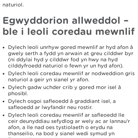
naturiol.
Egwyddorion allweddol –
ble i leoli coredau mewnlif
Dylech leoli unrhyw gored mewnlif ar hyd afon â
gwely serth a fydd yn arwain at greu cilddwr byr
(ni ddylai hyd y cilddwr fod yn hwy na hyd
cilddyfroedd naturiol o fewn yr un hyd afon).
Dylech leoli coredau mewnlif ar nodweddion gris
naturiol a geir yn sianel yr afon.
Dylech gadw uchder crib y gored mor isel â
phosibl.
Dylech osgoi safleoedd â graddiant isel, a
safleoedd ar lwyfandir neu rostir.
Dylech leoli coredau mewnlif ar safleoedd lle
ceir deunyddiau sefydlog ar wely ac ar lannau'r
afon, a lle nad oes tystiolaeth o erydu na
thanseilio, na bod y sianel wedi symud yn