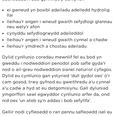
ei gwneud yn bosibl adeiladu adeiledd hydrolig
llai
lleihau'r angen i wneud gwaith sefydlogi glannau
neu wely'r afon
cynyddu sefydlogrwydd adeileddol
lleihau'r angen i wneud gwaith cynnal a chadw
lleihau'r ymdrech a chostau adeiladu
Dylid cynllunio coredau mewnlif fel eu bod yn
gweddu i nodweddion penodol pob safle gyda'r
nod o ail-greu nodweddion sianel naturiol cyfagos.
Dylid eu cynllunio gan ystyried ‘dull gydol oes’ o'r
cam gosod, trwy gyfnod eu gweithredu a'u cynnal
a'u cadw a hyd at eu datgomisiynu. Gall dyluniad
ymgorffori sawl egwyddor cynllunio arfer da, ond
nid oes ‘un ateb sy'n addas i bob sefyllfa’.
Gellir nodi cyfleoedd o ran pennu safleoedd isel eu