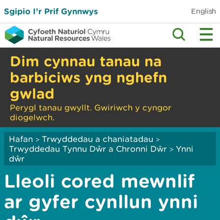
Sgipio I’r Prif Gynnwys
English
Dim cynnau tanau na
barbiciws yng nghefn
gwlad
Perygl tanau gwyllt. Gwiriwch y cyngor
diogelwch.
Hafan
Trwyddedau a chaniatadau
>
>
Trwyddedau Tynnu Dŵr a Chronni Dŵr
Ynni
>
dŵr
Lleoli cored mewnlif
ar gyfer cynllun ynni