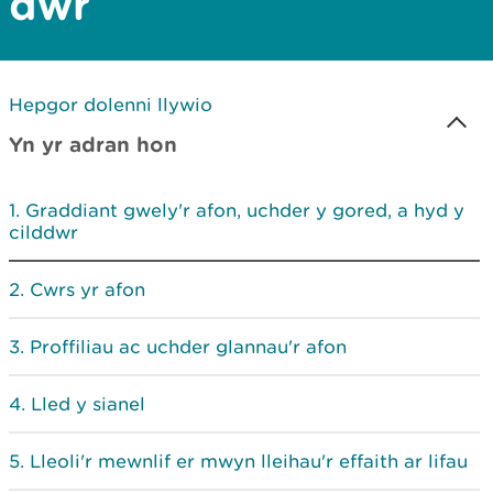
dŵr
Hepgor dolenni llywio
Yn yr adran hon
Graddiant gwely'r afon, uchder y gored, a hyd y
cilddwr
Cwrs yr afon
Proffiliau ac uchder glannau'r afon
Lled y sianel
Lleoli'r mewnlif er mwyn lleihau'r effaith ar lifau