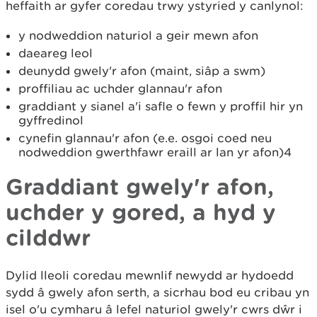
heffaith ar gyfer coredau trwy ystyried y canlynol:
y nodweddion naturiol a geir mewn afon
daeareg leol
deunydd gwely'r afon (maint, siâp a swm)
proffiliau ac uchder glannau'r afon
graddiant y sianel a'i safle o fewn y proffil hir yn
gyffredinol
cynefin glannau'r afon (e.e. osgoi coed neu
nodweddion gwerthfawr eraill ar lan yr afon)4
Graddiant gwely'r afon,
uchder y gored, a hyd y
cilddwr
Dylid lleoli coredau mewnlif newydd ar hydoedd
sydd â gwely afon serth, a sicrhau bod eu cribau yn
isel o'u cymharu â lefel naturiol gwely'r cwrs dŵr i