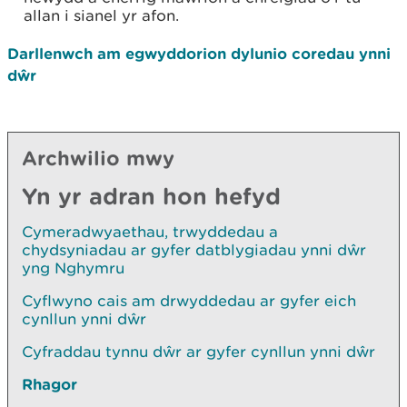
allan i sianel yr afon.
Darllenwch am egwyddorion dylunio coredau ynni
dŵr
Archwilio mwy
Yn yr adran hon hefyd
Cymeradwyaethau, trwyddedau a
chydsyniadau ar gyfer datblygiadau ynni dŵr
yng Nghymru
Cyflwyno cais am drwyddedau ar gyfer eich
cynllun ynni dŵr
Cyfraddau tynnu dŵr ar gyfer cynllun ynni dŵr
Rhagor