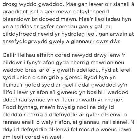
drosglwyddo gwaddod. Mae gan lawer o'r sianeli â
graddiant isel a geir mewn dalgylchoedd
blaenddwr briddoedd mawn. Mae'r lleoliadau hyn
yn anaddas ar gyfer coredau gan y gall eu
cilddyfroedd newid yr hydroleg leol, gan arwain at
ansefydlogrwydd gwely a glannau'r cwrs dŵr.
Gellir lleihau effaith cored newydd drwy lenwi'r
cilddwr i fyny'r afon gyda cherrig mawrion neu
waddod bras, ar ôl y gwaith adeiladu, hyd at lefel
sydd union o dan grib y gored. Bydd hyn yn
lleihau'r gofod sydd ar gael i ddal gwaddod sy'n
llifo i lawr yr afon a'i gwneud yn bosibl i waddod
ddechrau symud yn ei flaen unwaith yn rhagor.
Fodd bynnag, mae'n bwysig nodi na ddylid
cloddio'r cerrig a ddefnyddir ar gyfer ôl-lenwi o
rannau eraill o wely'r afon, ei glannau, na'i sianel. Ni
ddylid defnyddio ôl-lenwi fel modd o wneud iawn
am leoli cored yn wael.