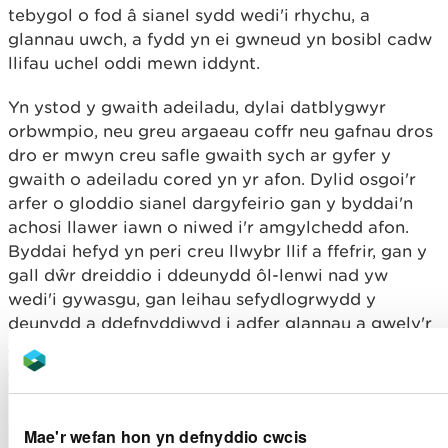
tebygol o fod â sianel sydd wedi'i rhychu, a
glannau uwch, a fydd yn ei gwneud yn bosibl cadw
llifau uchel oddi mewn iddynt.
Yn ystod y gwaith adeiladu, dylai datblygwyr
orbwmpio, neu greu argaeau coffr neu gafnau dros
dro er mwyn creu safle gwaith sych ar gyfer y
gwaith o adeiladu cored yn yr afon. Dylid osgoi'r
arfer o gloddio sianel dargyfeirio gan y byddai'n
achosi llawer iawn o niwed i'r amgylchedd afon.
Byddai hefyd yn peri creu llwybr llif a ffefrir, gan y
gall dŵr dreiddio i ddeunydd ôl-lenwi nad yw
wedi'i gywasgu, gan leihau sefydlogrwydd y
deunydd a ddefnyddiwyd i adfer glannau a gwely'r
sianel o ganlyniad, a pheri i'r sianel dargyfeirio
ailagor yn ddiweddarach yn ystod amodau
llifogydd.
Mae'r wefan hon yn defnyddio cwcis
Lled y sianel