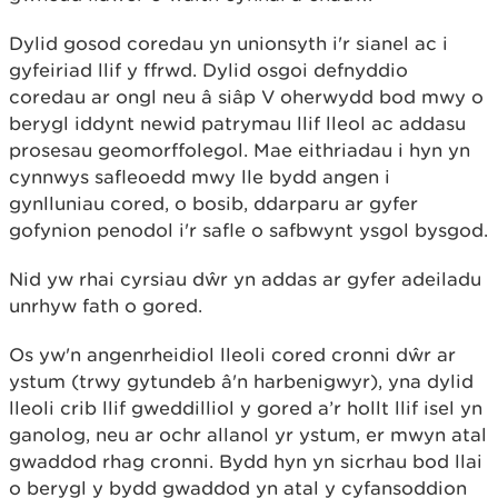
Dylid gosod coredau yn unionsyth i'r sianel ac i
gyfeiriad llif y ffrwd. Dylid osgoi defnyddio
coredau ar ongl neu â siâp V oherwydd bod mwy o
berygl iddynt newid patrymau llif lleol ac addasu
prosesau geomorffolegol. Mae eithriadau i hyn yn
cynnwys safleoedd mwy lle bydd angen i
gynlluniau cored, o bosib, ddarparu ar gyfer
gofynion penodol i'r safle o safbwynt ysgol bysgod.
Nid yw rhai cyrsiau dŵr yn addas ar gyfer adeiladu
unrhyw fath o gored.
Os yw'n angenrheidiol lleoli cored cronni dŵr ar
ystum (trwy gytundeb â'n harbenigwyr), yna dylid
lleoli crib llif gweddilliol y gored a’r hollt llif isel yn
ganolog, neu ar ochr allanol yr ystum, er mwyn atal
gwaddod rhag cronni. Bydd hyn yn sicrhau bod llai
o berygl y bydd gwaddod yn atal y cyfansoddion