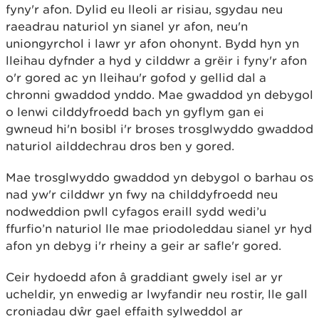
fyny'r afon. Dylid eu lleoli ar risiau, sgydau neu
raeadrau naturiol yn sianel yr afon, neu'n
uniongyrchol i lawr yr afon ohonynt. Bydd hyn yn
lleihau dyfnder a hyd y cilddwr a grëir i fyny'r afon
o'r gored ac yn lleihau'r gofod y gellid dal a
chronni gwaddod ynddo. Mae gwaddod yn debygol
o lenwi cilddyfroedd bach yn gyflym gan ei
gwneud hi'n bosibl i'r broses trosglwyddo gwaddod
naturiol ailddechrau dros ben y gored.
Mae trosglwyddo gwaddod yn debygol o barhau os
nad yw'r cilddwr yn fwy na childdyfroedd neu
nodweddion pwll cyfagos eraill sydd wedi’u
ffurfio’n naturiol lle mae priodoleddau sianel yr hyd
afon yn debyg i'r rheiny a geir ar safle'r gored.
Ceir hydoedd afon â graddiant gwely isel ar yr
ucheldir, yn enwedig ar lwyfandir neu rostir, lle gall
croniadau dŵr gael effaith sylweddol ar