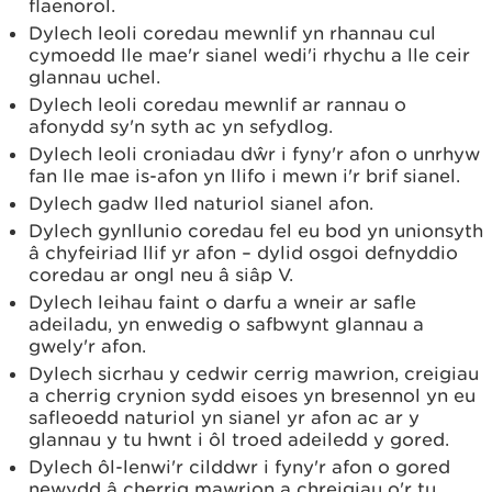
flaenorol.
Dylech leoli coredau mewnlif yn rhannau cul
cymoedd lle mae'r sianel wedi'i rhychu a lle ceir
glannau uchel.
Dylech leoli coredau mewnlif ar rannau o
afonydd sy'n syth ac yn sefydlog.
Dylech leoli croniadau dŵr i fyny'r afon o unrhyw
fan lle mae is-afon yn llifo i mewn i'r brif sianel.
Dylech gadw lled naturiol sianel afon.
Dylech gynllunio coredau fel eu bod yn unionsyth
â chyfeiriad llif yr afon – dylid osgoi defnyddio
coredau ar ongl neu â siâp V.
Dylech leihau faint o darfu a wneir ar safle
adeiladu, yn enwedig o safbwynt glannau a
gwely'r afon.
Dylech sicrhau y cedwir cerrig mawrion, creigiau
a cherrig crynion sydd eisoes yn bresennol yn eu
safleoedd naturiol yn sianel yr afon ac ar y
glannau y tu hwnt i ôl troed adeiledd y gored.
Dylech ôl-lenwi'r cilddwr i fyny'r afon o gored
newydd â cherrig mawrion a chreigiau o'r tu