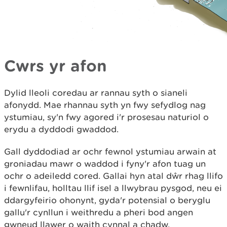
Cwrs yr afon
Dylid lleoli coredau ar rannau syth o sianeli
afonydd. Mae rhannau syth yn fwy sefydlog nag
ystumiau, sy'n fwy agored i'r prosesau naturiol o
erydu a dyddodi gwaddod.
Gall dyddodiad ar ochr fewnol ystumiau arwain at
groniadau mawr o waddod i fyny'r afon tuag un
ochr o adeiledd cored. Gallai hyn atal dŵr rhag llifo
i fewnlifau, holltau llif isel a llwybrau pysgod, neu ei
ddargyfeirio ohonynt, gyda'r potensial o beryglu
gallu'r cynllun i weithredu a pheri bod angen
gwneud llawer o waith cynnal a chadw.