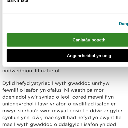
Marchnata
lleihau'r effaith ar lifau
Dylid lleoli mewnlifoedd i fyny'r afon o aberoedd
Dan
lle mae isafonydd yn llifo i mewn i'r brif sianel er
mwyn lliniaru, yn rhannol, effeithiau'r gostyngiad yn
Caniatáu popeth
y llifau a achosir gan weithgareddau tynnu dŵr.
Bydd y llif sy'n dod i mewn o isafon yn cyflwyno
Angenrheidiol yn unig
cyfaint llif mwy, a mwy o amrywioldeb i'r hyd afon
sydd wedi'i leihau, ac yn helpu i gynnal rhywfaint o
nodweddion llif naturiol.
Dylid hefyd ystyried llwyth gwaddod unrhyw
fewnlif o isafon yn ofalus. Ni waeth pa mor
ddeniadol yw'r syniad o leoli cored mewnlif yn
uniongyrchol i lawr yr afon o gydlifiad isafon er
mwyn sicrhau'r swm mwyaf posibl o ddŵr ar gyfer
cynllun ynni dŵr, mae cydlifiad hefyd yn bwynt lle
mae llwyth gwaddod o ddalgylch isafon yn dod i