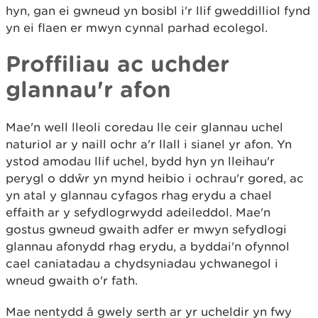
hyn, gan ei gwneud yn bosibl i'r llif gweddilliol fynd
yn ei flaen er mwyn cynnal parhad ecolegol.
Proffiliau ac uchder
glannau'r afon
Mae'n well lleoli coredau lle ceir glannau uchel
naturiol ar y naill ochr a'r llall i sianel yr afon. Yn
ystod amodau llif uchel, bydd hyn yn lleihau'r
perygl o ddŵr yn mynd heibio i ochrau'r gored, ac
yn atal y glannau cyfagos rhag erydu a chael
effaith ar y sefydlogrwydd adeileddol. Mae'n
gostus gwneud gwaith adfer er mwyn sefydlogi
glannau afonydd rhag erydu, a byddai'n ofynnol
cael caniatadau a chydsyniadau ychwanegol i
wneud gwaith o'r fath.
Mae nentydd â gwely serth ar yr ucheldir yn fwy