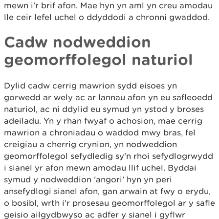
mewn i'r brif afon. Mae hyn yn aml yn creu amodau
lle ceir lefel uchel o ddyddodi a chronni gwaddod.
Cadw nodweddion
geomorffolegol naturiol
Dylid cadw cerrig mawrion sydd eisoes yn
gorwedd ar wely ac ar lannau afon yn eu safleoedd
naturiol, ac ni ddylid eu symud yn ystod y broses
adeiladu. Yn y rhan fwyaf o achosion, mae cerrig
mawrion a chroniadau o waddod mwy bras, fel
creigiau a cherrig crynion, yn nodweddion
geomorffolegol sefydledig sy'n rhoi sefydlogrwydd
i sianel yr afon mewn amodau llif uchel. Byddai
symud y nodweddion ‘angori’ hyn yn peri
ansefydlogi sianel afon, gan arwain at fwy o erydu,
o bosibl, wrth i'r prosesau geomorffolegol ar y safle
geisio ailgydbwyso ac adfer y sianel i gyflwr