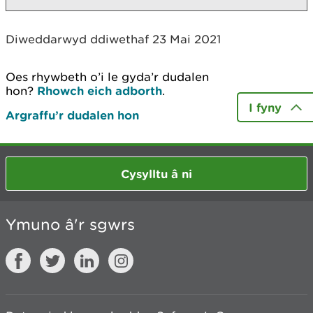
Diweddarwyd ddiwethaf 23 Mai 2021
Oes rhywbeth o’i le gyda’r dudalen
hon?
Rhowch eich adborth
.
I fyny
Argraffu’r dudalen hon
Cysylltu â ni
Ymuno â'r sgwrs