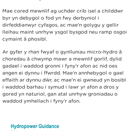
Mae cored mewnlif ag uchder crib isel a childdwr
byr yn debygol o fod yn fwy derbyniol i
dirfeddianwyr cyfagos, ac mae'n golygu y gellir
lleihau maint unrhyw ysgol bysgod neu ramp osgoi
cymaint â phosibl.
Ar gyfer y rhan fwyaf o gynlluniau micro-hydro â
choredau â chwymp mawr a mewnlif gorlif, dylid
gadael i waddod gronni i fyny'r afon ac nid oes
angen ei dynnu i ffwrdd. Mae'n annhebygol o gael
effaith ar dynnu dŵr, ac mae'n ei gwneud yn bosibl
i waddod barhau i symud i lawr yr afon a dros y
gored yn naturiol, gan atal unrhyw groniadau o
waddod ymhellach i fyny'r afon.