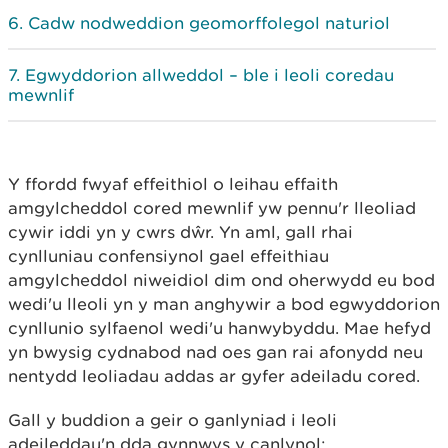
Cadw nodweddion geomorffolegol naturiol
Egwyddorion allweddol – ble i leoli coredau
mewnlif
Y ffordd fwyaf effeithiol o leihau effaith
amgylcheddol cored mewnlif yw pennu'r lleoliad
cywir iddi yn y cwrs dŵr. Yn aml, gall rhai
cynlluniau confensiynol gael effeithiau
amgylcheddol niweidiol dim ond oherwydd eu bod
wedi'u lleoli yn y man anghywir a bod egwyddorion
cynllunio sylfaenol wedi'u hanwybyddu. Mae hefyd
yn bwysig cydnabod nad oes gan rai afonydd neu
nentydd leoliadau addas ar gyfer adeiladu cored.
Gall y buddion a geir o ganlyniad i leoli
adeileddau'n dda gynnwys y canlynol: