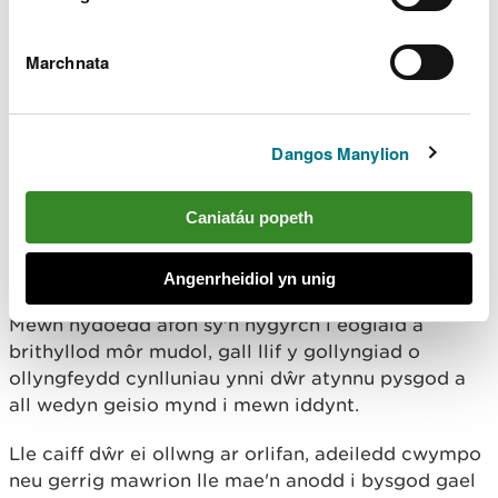
Crëir sgriniau ‘gollwng drwyddo’ gan ddefnyddio
platiau o ddur gwrthstaen tyllog sydd wedi'u gosod
Marchnata
ar ongl serth ar ochr y gored sy'n wynebu i lawr yr
afon. Ni ddylai tyllau'r plât fod yn fwy na 3 mm
Mae'r dŵr yn llifo dros y plât ac yn syrthio i'r swmp
Dangos Manylion
islaw lle bydd yn cael ei dynnu. Yn yr un modd â'r
sgrin o fath Coanda, bydd yn atal pysgod a
gweddillion rhag mynd i mewn i'r tyniad dŵr.
Caniatáu popeth
Sgriniau gollyngfeydd
Angenrheidiol yn unig
Mewn hydoedd afon sy'n hygyrch i eogiaid a
brithyllod môr mudol, gall llif y gollyngiad o
ollyngfeydd cynlluniau ynni dŵr atynnu pysgod a
all wedyn geisio mynd i mewn iddynt.
Lle caiff dŵr ei ollwng ar orlifan, adeiledd cwympo
neu gerrig mawrion lle mae'n anodd i bysgod gael