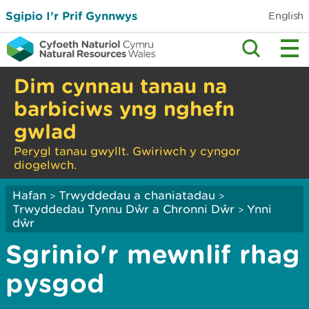
Sgipio I’r Prif Gynnwys
English
Dim cynnau tanau na
barbiciws yng nghefn
gwlad
Perygl tanau gwyllt. Gwiriwch y cyngor
diogelwch.
Hafan
Trwyddedau a chaniatadau
>
>
Trwyddedau Tynnu Dŵr a Chronni Dŵr
Ynni
>
dŵr
Sgrinio'r mewnlif rhag
pysgod