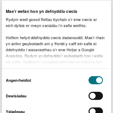
trosglwyddo dŵr o lif yr afon, drwy'r sgrin, ac i
mewn i'r swmp tynnu dŵr. Gwneir sgriniau Coanda
Mae'r wefan hon yn defnyddio cwcis
o wifrau gwasgu sydd fel arfer â bwlch o 1 mm
Rydym wedi gosod ffeiliau bychain o’r enw cwcis ar
rhyngddynt a fydd yn sgrinio rhag pysgod a
eich dyfais er mwyn caniatáu i’n safle weithio.
gweddillion.
Hoffem hefyd ddefnyddio cwcis dadansoddi. Mae’r rhain
yn anfon gwybodaeth am y ffordd y caiff ein safle ei
Sgriniau mewnlif
ddefnyddio i wasanaethau o’r enw Hotjar a Google
gollwng drwyddo
Analytics. Rydym yn defnyddio’r wybodaeth hon i wella
ein safle. Gadewch i ni wybod eich bod yn fodlon â hyn.
Byddwn yn defnyddio cwci i gadw eich dewis.
Mae'r term Coanda yn cyfeirio at allu hylif i lynu
Dewis
wrth arwyneb, ac, yn yr achos hwn, mae'n golygu
Gellir
darllen mwy am ein cwcis
cyn i chi ddewis.
Angenrheidiol
Caniatâd
trosglwyddo dŵr o lif yr afon, drwy'r sgrin, ac i
mewn i'r swmp tynnu dŵr. Gwneir sgriniau Coanda
o wifrau gwasgu sydd fel arfer â bwlch o 1 mm
Dewisiadau
rhyngddynt a fydd yn sgrinio rhag pysgod a
gweddillion.
Ystadegau