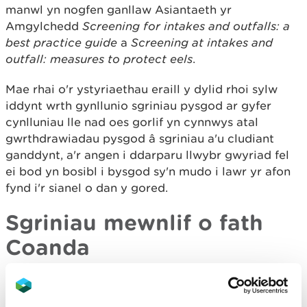
manwl yn nogfen ganllaw Asiantaeth yr
Amgylchedd
Screening for intakes and outfalls: a
best practice guide
a
Screening at intakes and
outfall: measures to protect eels
.
Mae rhai o'r ystyriaethau eraill y dylid rhoi sylw
iddynt wrth gynllunio sgriniau pysgod ar gyfer
cynlluniau lle nad oes gorlif yn cynnwys atal
gwrthdrawiadau pysgod â sgriniau a'u cludiant
ganddynt, a'r angen i ddarparu llwybr gwyriad fel
ei bod yn bosibl i bysgod sy'n mudo i lawr yr afon
fynd i'r sianel o dan y gored.
Sgriniau mewnlif o fath
Coanda
Mae'r term Coanda yn cyfeirio at allu hylif i lynu
wrth arwyneb, ac, yn yr achos hwn, mae'n golygu