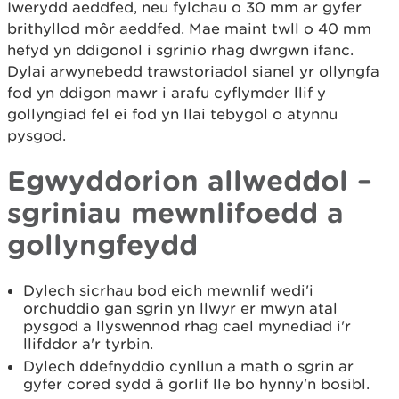
Iwerydd aeddfed, neu fylchau o 30 mm ar gyfer
brithyllod môr aeddfed. Mae maint twll o 40 mm
hefyd yn ddigonol i sgrinio rhag dwrgwn ifanc.
Dylai arwynebedd trawstoriadol sianel yr ollyngfa
fod yn ddigon mawr i arafu cyflymder llif y
gollyngiad fel ei fod yn llai tebygol o atynnu
pysgod.
Egwyddorion allweddol –
sgriniau mewnlifoedd a
gollyngfeydd
Dylech sicrhau bod eich mewnlif wedi'i
orchuddio gan sgrin yn llwyr er mwyn atal
pysgod a llyswennod rhag cael mynediad i'r
llifddor a'r tyrbin.
Dylech ddefnyddio cynllun a math o sgrin ar
gyfer cored sydd â gorlif lle bo hynny'n bosibl.