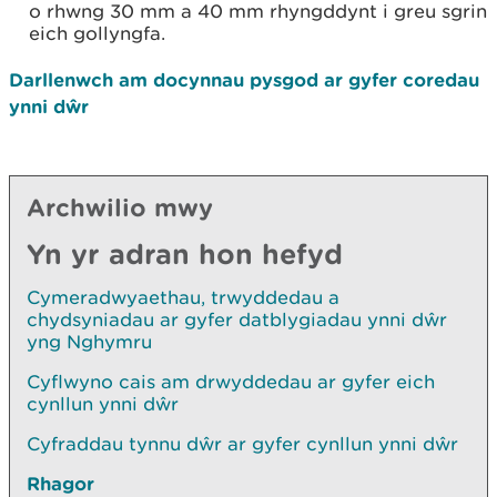
o rhwng 30 mm a 40 mm rhyngddynt i greu sgrin
eich gollyngfa.
Darllenwch am docynnau pysgod ar gyfer coredau
ynni dŵr
Archwilio mwy
Yn yr adran hon hefyd
Cymeradwyaethau, trwyddedau a
chydsyniadau ar gyfer datblygiadau ynni dŵr
yng Nghymru
Cyflwyno cais am drwyddedau ar gyfer eich
cynllun ynni dŵr
Cyfraddau tynnu dŵr ar gyfer cynllun ynni dŵr
Rhagor