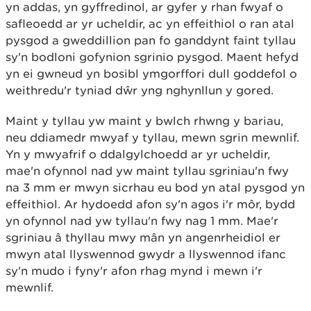
yn addas, yn gyffredinol, ar gyfer y rhan fwyaf o
safleoedd ar yr ucheldir, ac yn effeithiol o ran atal
pysgod a gweddillion pan fo ganddynt faint tyllau
sy'n bodloni gofynion sgrinio pysgod. Maent hefyd
yn ei gwneud yn bosibl ymgorffori dull goddefol o
weithredu'r tyniad dŵr yng nghynllun y gored.
Maint y tyllau yw maint y bwlch rhwng y bariau,
neu ddiamedr mwyaf y tyllau, mewn sgrin mewnlif.
Yn y mwyafrif o ddalgylchoedd ar yr ucheldir,
mae'n ofynnol nad yw maint tyllau sgriniau'n fwy
na 3 mm er mwyn sicrhau eu bod yn atal pysgod yn
effeithiol. Ar hydoedd afon sy'n agos i'r môr, bydd
yn ofynnol nad yw tyllau'n fwy nag 1 mm. Mae'r
sgriniau â thyllau mwy mân yn angenrheidiol er
mwyn atal llyswennod gwydr a llyswennod ifanc
sy'n mudo i fyny'r afon rhag mynd i mewn i'r
mewnlif.