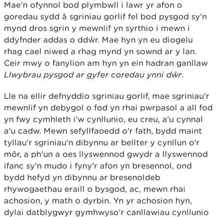
Mae'n ofynnol bod plymbwll i lawr yr afon o
goredau sydd â sgriniau gorlif fel bod pysgod sy'n
mynd dros sgrin y mewnlif yn syrthio i mewn i
ddyfnder addas o ddŵr. Mae hyn yn eu diogelu
rhag cael niwed a rhag mynd yn sownd ar y lan.
Ceir mwy o fanylion am hyn yn ein hadran ganllaw
Llwybrau pysgod ar gyfer coredau ynni dŵr
.
Lle na ellir defnyddio sgriniau gorlif, mae sgriniau'r
mewnlif yn debygol o fod yn rhai pwrpasol a all fod
yn fwy cymhleth i'w cynllunio, eu creu, a'u cynnal
a'u cadw. Mewn sefyllfaoedd o'r fath, bydd maint
tyllau'r sgriniau'n dibynnu ar bellter y cynllun o'r
môr, a ph'un a oes llyswennod gwydr a llyswennod
ifanc sy'n mudo i fyny'r afon yn bresennol, ond
bydd hefyd yn dibynnu ar bresenoldeb
rhywogaethau eraill o bysgod, ac, mewn rhai
achosion, y math o dyrbin. Yn yr achosion hyn,
dylai datblygwyr gymhwyso'r canllawiau cynllunio