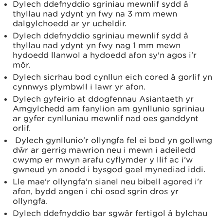
Dylech ddefnyddio sgriniau mewnlif sydd â
thyllau nad ydynt yn fwy na 3 mm mewn
dalgylchoedd ar yr ucheldir.
Dylech ddefnyddio sgriniau mewnlif sydd â
thyllau nad ydynt yn fwy nag 1 mm mewn
hydoedd llanwol a hydoedd afon sy'n agos i'r
môr.
Dylech sicrhau bod cynllun eich cored â gorlif yn
cynnwys plymbwll i lawr yr afon.
Dylech gyfeirio at ddogfennau Asiantaeth yr
Amgylchedd am fanylion am gynllunio sgriniau
ar gyfer cynlluniau mewnlif nad oes ganddynt
orlif.
Dylech gynllunio'r ollyngfa fel ei bod yn gollwng
dŵr ar gerrig mawrion neu i mewn i adeiledd
cwymp er mwyn arafu cyflymder y llif ac i'w
gwneud yn anodd i bysgod gael mynediad iddi.
Lle mae'r ollyngfa'n sianel neu bibell agored i'r
afon, bydd angen i chi osod sgrin dros yr
ollyngfa.
Dylech ddefnyddio bar sgwâr fertigol â bylchau