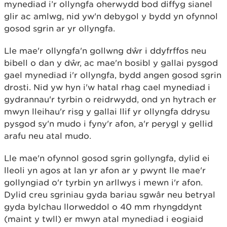
mynediad i’r ollyngfa oherwydd bod diffyg sianel
glir ac amlwg, nid yw'n debygol y bydd yn ofynnol
gosod sgrin ar yr ollyngfa.
Lle mae'r ollyngfa'n gollwng dŵr i ddyfrffos neu
bibell o dan y dŵr, ac mae'n bosibl y gallai pysgod
gael mynediad i'r ollyngfa, bydd angen gosod sgrin
drosti. Nid yw hyn i'w hatal rhag cael mynediad i
gydrannau'r tyrbin o reidrwydd, ond yn hytrach er
mwyn lleihau'r risg y gallai llif yr ollyngfa ddrysu
pysgod sy'n mudo i fyny'r afon, a'r perygl y gellid
arafu neu atal mudo.
Lle mae'n ofynnol gosod sgrin gollyngfa, dylid ei
lleoli yn agos at lan yr afon ar y pwynt lle mae'r
gollyngiad o'r tyrbin yn arllwys i mewn i'r afon.
Dylid creu sgriniau gyda bariau sgwâr neu betryal
gyda bylchau llorweddol o 40 mm rhyngddynt
(maint y twll) er mwyn atal mynediad i eogiaid