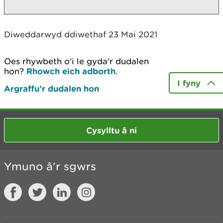
Diweddarwyd ddiwethaf 23 Mai 2021
Oes rhywbeth o’i le gyda’r dudalen
hon?
Rhowch eich adborth
.
I fyny
Argraffu’r dudalen hon
Cysylltu â ni
Ymuno â'r sgwrs