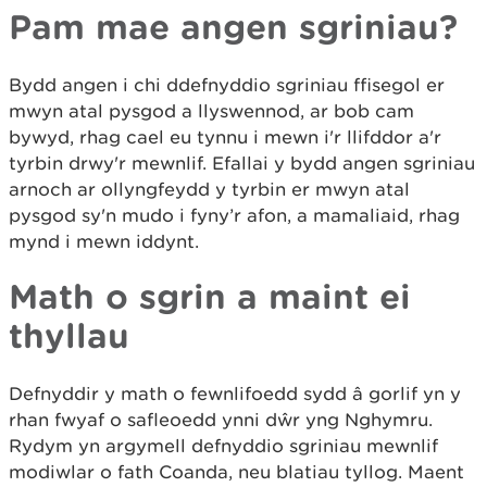
Pam mae angen sgriniau?
Bydd angen i chi ddefnyddio sgriniau ffisegol er
mwyn atal pysgod a llyswennod, ar bob cam
bywyd, rhag cael eu tynnu i mewn i'r llifddor a'r
tyrbin drwy'r mewnlif. Efallai y bydd angen sgriniau
arnoch ar ollyngfeydd y tyrbin er mwyn atal
pysgod sy'n mudo i fyny’r afon, a mamaliaid, rhag
mynd i mewn iddynt.
Math o sgrin a maint ei
thyllau
Defnyddir y math o fewnlifoedd sydd â gorlif yn y
rhan fwyaf o safleoedd ynni dŵr yng Nghymru.
Rydym yn argymell defnyddio sgriniau mewnlif
modiwlar o fath Coanda, neu blatiau tyllog. Maent