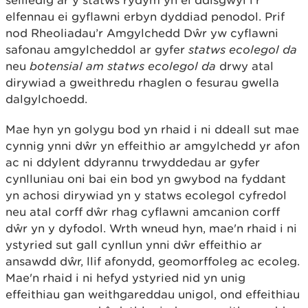
seiliedig ar y statws rydym yn ei ddisgwyl i'r
elfennau ei gyflawni erbyn dyddiad penodol. Prif
nod Rheoliadau’r Amgylchedd Dŵr yw cyflawni
safonau amgylcheddol ar gyfer
statws ecolegol da
neu
botensial am statws ecolegol da
drwy atal
dirywiad a gweithredu rhaglen o fesurau gwella
dalgylchoedd.
Mae hyn yn golygu bod yn rhaid i ni ddeall sut mae
cynnig ynni dŵr yn effeithio ar amgylchedd yr afon
ac ni ddylent ddyrannu trwyddedau ar gyfer
cynlluniau oni bai ein bod yn gwybod na fyddant
yn achosi dirywiad yn y statws ecolegol cyfredol
neu atal corff dŵr rhag cyflawni amcanion corff
dŵr yn y dyfodol. Wrth wneud hyn, mae'n rhaid i ni
ystyried sut gall cynllun ynni dŵr effeithio ar
ansawdd dŵr, llif afonydd, geomorffoleg ac ecoleg.
Mae'n rhaid i ni hefyd ystyried nid yn unig
effeithiau gan weithgareddau unigol, ond effeithiau