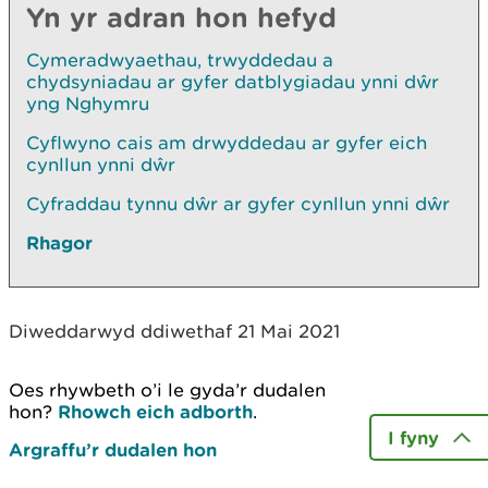
Yn yr adran hon hefyd
Cymeradwyaethau, trwyddedau a
chydsyniadau ar gyfer datblygiadau ynni dŵr
yng Nghymru
Cyflwyno cais am drwyddedau ar gyfer eich
cynllun ynni dŵr
Cyfraddau tynnu dŵr ar gyfer cynllun ynni dŵr
Rhagor
Diweddarwyd ddiwethaf 21 Mai 2021
Oes rhywbeth o’i le gyda’r dudalen
hon?
Rhowch eich adborth
.
I fyny
Argraffu’r dudalen hon