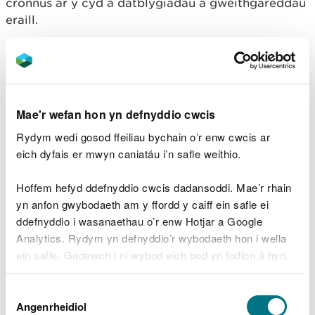
cronnus ar y cyd â datblygiadau a gweithgareddau
eraill.
Coredau cyfredol
Mae cynlluniau ynni dŵr a gynigir ar goredau
cyfredol yn fwy tebygol o gael eu trwyddedu lle:
Mae'r wefan hon yn defnyddio cwcis
Rydym wedi gosod ffeiliau bychain o’r enw cwcis ar
mae angen y gored gyfredol ar gyfer defnydd
eich dyfais er mwyn caniatáu i’n safle weithio.
trwyddedig a hanfodol cyfredol
nid yw'r gored o fewn safle dynodedig ar gyfer
cadwraeth natur nac yn effeithio ar safle o’r fath
Hoffem hefyd ddefnyddio cwcis dadansoddi. Mae’r rhain
mae amcanion Rheoliadau’r Amgylchedd Dŵr yn
yn anfon gwybodaeth am y ffordd y caiff ein safle ei
cael eu cyflawni ac nid yw cyflawniad yn y
ddefnyddio i wasanaethau o’r enw Hotjar a Google
dyfodol yn cael ei beryglu gan bresenoldeb y
Analytics. Rydym yn defnyddio’r wybodaeth hon i wella
gored
ein safle. Gadewch i ni wybod eich bod yn fodlon â hyn.
nid oes risg o ddirywiad i statws ecolegol cyrff
Byddwn yn defnyddio cwci i gadw eich dewis.
dŵr oherwydd y gwaith arfaethedig
Dewis
Gellir
darllen mwy am ein cwcis
cyn i chi ddewis.
Angenrheidiol
Rydym yn annhebygol o dderbyn cynigion ar gyfer
Caniatâd