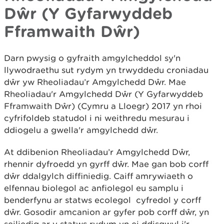
Dŵr (Y Gyfarwyddeb
Fframwaith Dŵr)
Darn pwysig o gyfraith amgylcheddol sy'n
llywodraethu sut rydym yn trwyddedu croniadau
dŵr yw Rheoliadau’r Amgylchedd Dŵr. Mae
Rheoliadau'r Amgylchedd Dŵr (Y Gyfarwyddeb
Fframwaith Dŵr) (Cymru a Lloegr) 2017 yn rhoi
cyfrifoldeb statudol i ni weithredu mesurau i
ddiogelu a gwella'r amgylchedd dŵr.
At ddibenion Rheoliadau’r Amgylchedd Dŵr,
rhennir dyfroedd yn gyrff dŵr. Mae gan bob corff
dŵr ddalgylch diffiniedig. Caiff amrywiaeth o
elfennau biolegol ac anfiolegol eu samplu i
benderfynu ar statws ecolegol cyfredol y corff
dŵr. Gosodir amcanion ar gyfer pob corff dŵr, yn