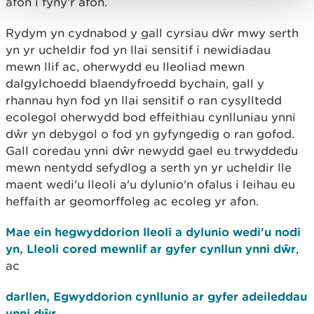
afon i fyny’r afon.
Rydym yn cydnabod y gall cyrsiau dŵr mwy serth
yn yr ucheldir fod yn llai sensitif i newidiadau
mewn llif ac, oherwydd eu lleoliad mewn
dalgylchoedd blaendyfroedd bychain, gall y
rhannau hyn fod yn llai sensitif o ran cysylltedd
ecolegol oherwydd bod effeithiau cynlluniau ynni
dŵr yn debygol o fod yn gyfyngedig o ran gofod.
Gall coredau ynni dŵr newydd gael eu trwyddedu
mewn nentydd sefydlog a serth yn yr ucheldir lle
maent wedi'u lleoli a'u dylunio'n ofalus i leihau eu
heffaith ar geomorffoleg ac ecoleg yr afon.
Mae ein hegwyddorion lleoli a dylunio wedi'u nodi
yn, Lleoli cored mewnlif ar gyfer cynllun ynni dŵr
,
ac
darllen, Egwyddorion cynllunio ar gyfer adeileddau
ynni dŵr
.