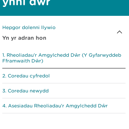
ynni dŵr
Hepgor dolenni llywio
Yn yr adran hon
Rheoliadau’r Amgylchedd Dŵr (Y Gyfarwyddeb
Fframwaith Dŵr)
Coredau cyfredol
Coredau newydd
Asesiadau Rheoliadau'r Amgylchedd Dŵr