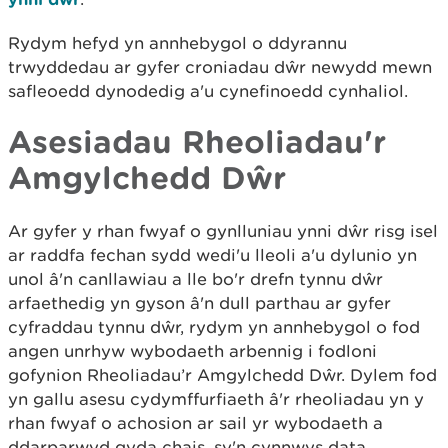
Rydym hefyd yn annhebygol o ddyrannu
trwyddedau ar gyfer croniadau dŵr newydd mewn
safleoedd dynodedig a'u cynefinoedd cynhaliol.
Asesiadau Rheoliadau'r
Amgylchedd Dŵr
Ar gyfer y rhan fwyaf o gynlluniau ynni dŵr risg isel
ar raddfa fechan sydd wedi'u lleoli a'u dylunio yn
unol â'n canllawiau a lle bo'r drefn tynnu dŵr
arfaethedig yn gyson â'n dull parthau ar gyfer
cyfraddau tynnu dŵr, rydym yn annhebygol o fod
angen unrhyw wybodaeth arbennig i fodloni
gofynion Rheoliadau’r Amgylchedd Dŵr. Dylem fod
yn gallu asesu cydymffurfiaeth â'r rheoliadau yn y
rhan fwyaf o achosion ar sail yr wybodaeth a
ddarparwyd gyda chais, sy'n cynnwys data