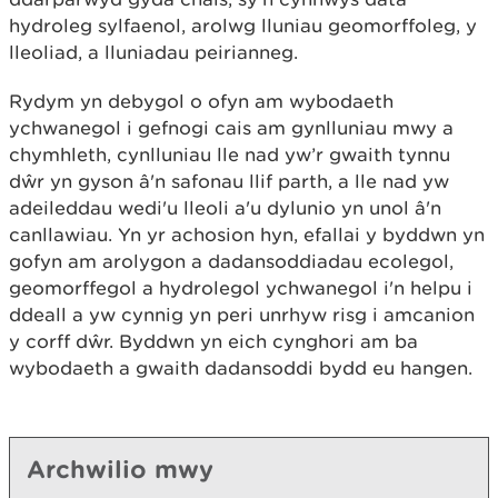
hydroleg sylfaenol, arolwg lluniau geomorffoleg, y
lleoliad, a lluniadau peirianneg.
Rydym yn debygol o ofyn am wybodaeth
ychwanegol i gefnogi cais am gynlluniau mwy a
chymhleth, cynlluniau lle nad yw’r gwaith tynnu
dŵr yn gyson â'n safonau llif parth, a lle nad yw
adeileddau wedi'u lleoli a'u dylunio yn unol â'n
canllawiau. Yn yr achosion hyn, efallai y byddwn yn
gofyn am arolygon a dadansoddiadau ecolegol,
geomorffegol a hydrolegol ychwanegol i'n helpu i
ddeall a yw cynnig yn peri unrhyw risg i amcanion
y corff dŵr. Byddwn yn eich cynghori am ba
wybodaeth a gwaith dadansoddi bydd eu hangen.
Archwilio mwy