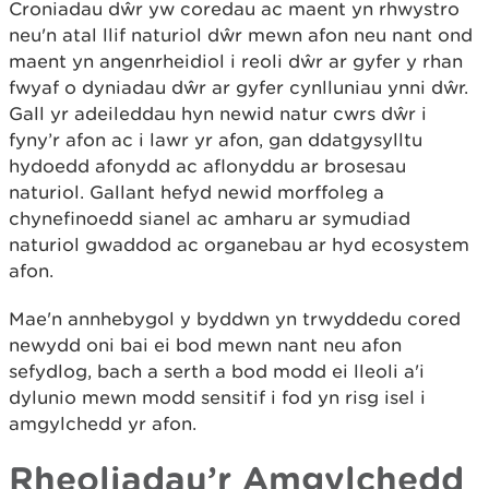
Croniadau dŵr yw coredau ac maent yn rhwystro
neu'n atal llif naturiol dŵr mewn afon neu nant ond
maent yn angenrheidiol i reoli dŵr ar gyfer y rhan
fwyaf o dyniadau dŵr ar gyfer cynlluniau ynni dŵr.
Gall yr adeileddau hyn newid natur cwrs dŵr i
fyny’r afon ac i lawr yr afon, gan ddatgysylltu
hydoedd afonydd ac aflonyddu ar brosesau
naturiol. Gallant hefyd newid morffoleg a
chynefinoedd sianel ac amharu ar symudiad
naturiol gwaddod ac organebau ar hyd ecosystem
afon.
Mae'n annhebygol y byddwn yn trwyddedu cored
newydd oni bai ei bod mewn nant neu afon
sefydlog, bach a serth a bod modd ei lleoli a'i
dylunio mewn modd sensitif i fod yn risg isel i
amgylchedd yr afon.
Rheoliadau’r Amgylchedd