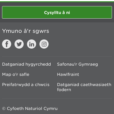
Cysylltu â ni
Ymuno â'r sgwrs
Datganiad hygyrchedd
Safonau'r Gymraeg
Map o'r safle
Hawlfraint
Preifatrwydd a chwcis
Datganiad caethwasiaeth
fodern
© Cyfoeth Naturiol Cymru