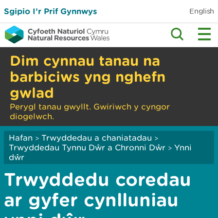
Sgipio I’r Prif Gynnwys
English
Dim cynnau tanau na
barbiciws yng nghefn
gwlad
Perygl tanau gwyllt. Gwiriwch y cyngor
diogelwch.
Hafan
Trwyddedau a chaniatadau
>
>
Trwyddedau Tynnu Dŵr a Chronni Dŵr
Ynni
>
dŵr
Trwyddedu coredau
ar gyfer cynlluniau