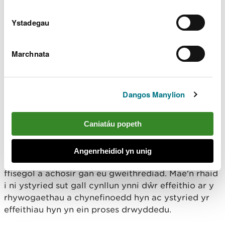
chynefinoedd
gwarchodedig
Ystadegau
Gall rhywogaethau a chynefinoedd gwarchodedig
Marchnata
hefyd fod yn bresennol ar safle sydd wedi’i ddynodi
ar gyfer cadwraeth natur neu'r tu allan iddo a
derbyn diogelwch cyfreithiol arbennig dan gyfraith
Dangos Manylion
amgylcheddol. Mae rhywogaethau a chynefinoedd
a restrir yn Adran 7 o Ddeddf yr Amgylchedd
Caniatáu popeth
(Cymru) 2016 (DOLEN) o’r pwys pennaf o ran
cynnal a gwella bioamrywiaeth yng Nghymru. Bydd
rhai o'r rhain yn sensitif i adeiladu cynlluniau ynni
Angenrheidiol yn unig
dŵr a newidiadau i lif afonydd a chynefinoedd
ffisegol a achosir gan eu gweithrediad. Mae'n rhaid
i ni ystyried sut gall cynllun ynni dŵr effeithio ar y
rhywogaethau a chynefinoedd hyn ac ystyried yr
effeithiau hyn yn ein proses drwyddedu.