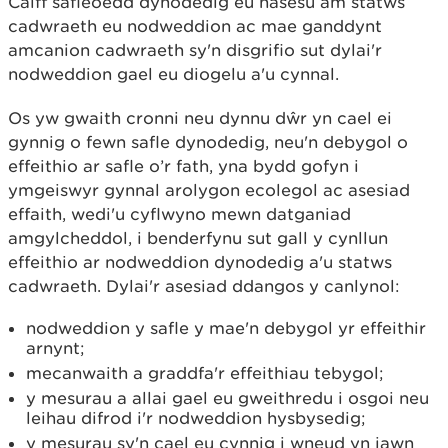
Caiff safleoedd dynodedig eu hasesu am statws
cadwraeth eu nodweddion ac mae ganddynt
amcanion cadwraeth sy'n disgrifio sut dylai'r
nodweddion gael eu diogelu a'u cynnal.
Os yw gwaith cronni neu dynnu dŵr yn cael ei
gynnig o fewn safle dynodedig, neu'n debygol o
effeithio ar safle o’r fath, yna bydd gofyn i
ymgeiswyr gynnal arolygon ecolegol ac asesiad
effaith, wedi'u cyflwyno mewn datganiad
amgylcheddol, i benderfynu sut gall y cynllun
effeithio ar nodweddion dynodedig a'u statws
cadwraeth. Dylai'r asesiad ddangos y canlynol:
nodweddion y safle y mae'n debygol yr effeithir
arnynt;
mecanwaith a graddfa'r effeithiau tebygol;
y mesurau a allai gael eu gweithredu i osgoi neu
leihau difrod i'r nodweddion hysbysedig;
y mesurau sy'n cael eu cynnig i wneud yn iawn