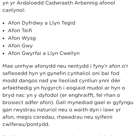
yn yr Ardaloedd Cadwraeth Arbennig afonol
canlynol:
Afon Dyfrdwy a Llyn Tegid
Afon Teifi
Afon Wysg
Afon Gwy
Afon Gwyrfai a Llyn Cwellyn
Mae unrhyw afonydd neu nentydd i fyny’r afon o'r
safleoedd hyn yn gynefin cynhaliol oni bai fod
modd dangos nad yw lleoliad cynllun ynni dŵr
arfaethedig yn hygyrch i eogiaid mudol ar hyn o
bryd nac yn y dyfodol (er enghraifft, fel rhan o
brosiect adfer afon). Gall mynediad gael ei gyfyngu
gan rwystrau naturiol neu o waith dyn i lawr yr
afon, megis coredau, rhaeadrau neu sylfeini
cwlferau/pontydd.