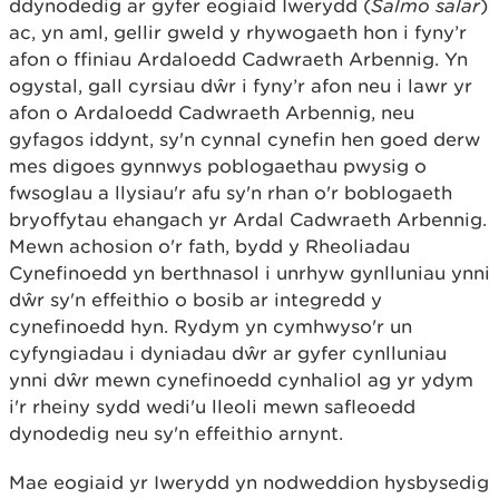
ddynodedig ar gyfer eogiaid Iwerydd (
Salmo salar
)
ac, yn aml, gellir gweld y rhywogaeth hon i fyny’r
afon o ffiniau Ardaloedd Cadwraeth Arbennig. Yn
ogystal, gall cyrsiau dŵr i fyny’r afon neu i lawr yr
afon o Ardaloedd Cadwraeth Arbennig, neu
gyfagos iddynt, sy'n cynnal cynefin hen goed derw
mes digoes gynnwys poblogaethau pwysig o
fwsoglau a llysiau'r afu sy'n rhan o'r boblogaeth
bryoffytau ehangach yr Ardal Cadwraeth Arbennig.
Mewn achosion o'r fath, bydd y Rheoliadau
Cynefinoedd yn berthnasol i unrhyw gynlluniau ynni
dŵr sy'n effeithio o bosib ar integredd y
cynefinoedd hyn. Rydym yn cymhwyso'r un
cyfyngiadau i dyniadau dŵr ar gyfer cynlluniau
ynni dŵr mewn cynefinoedd cynhaliol ag yr ydym
i'r rheiny sydd wedi'u lleoli mewn safleoedd
dynodedig neu sy'n effeithio arnynt.
Mae eogiaid yr Iwerydd yn nodweddion hysbysedig