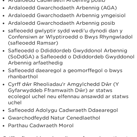
Ardaloedd Cadwraeth Arbennig posib
Ardaloedd Gwarchodaeth Arbennig (AGA)
Ardaloedd Gwarchodaeth Arbennig ymgeisiol
Ardaloedd Gwarchodaeth Arbennig posib
safleoedd gwlyptir sydd wedi'u dynodi dan y
Confensiwn ar Wlyptiroedd o Bwys Rhyngwladol
(safleoedd Ramsar)
Safleoedd o Ddiddordeb Gwyddonol Arbennig
(SoDdGA) a Safleoedd o Ddiddordeb Gwyddonol
Arbennig arfaethedig
Safleoedd daearegol a geomorffegol o bwys
rhanbarthol
Cyrff dŵr Rheoliadau'r Amgylchedd Dŵr (Y
Gyfarwyddeb Fframwaith Dŵr) ar statws
ecolegol uchel neu elfennau ansawdd ar statws
uchel
Safleoedd Adolygu Cadwraeth Ddaearegol
Gwarchodfeydd Natur Cenedlaethol
Parthau Cadwraeth Morol