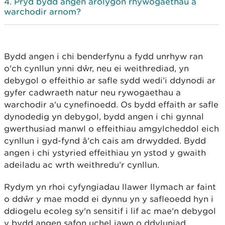
Pryd bydd angen arolygon rhywogaethau a
warchodir arnom?
Bydd angen i chi benderfynu a fydd unrhyw ran
o'ch cynllun ynni dŵr, neu ei weithrediad, yn
debygol o effeithio ar safle sydd wedi’i ddynodi ar
gyfer cadwraeth natur neu rywogaethau a
warchodir a'u cynefinoedd. Os bydd effaith ar safle
dynodedig yn debygol, bydd angen i chi gynnal
gwerthusiad manwl o effeithiau amgylcheddol eich
cynllun i gyd-fynd â'ch cais am drwydded. Bydd
angen i chi ystyried effeithiau yn ystod y gwaith
adeiladu ac wrth weithredu’r cynllun.
Rydym yn rhoi cyfyngiadau llawer llymach ar faint
o ddŵr y mae modd ei dynnu yn y safleoedd hyn i
ddiogelu ecoleg sy'n sensitif i lif ac mae'n debygol
y bydd angen safon uchel iawn o ddyluniad