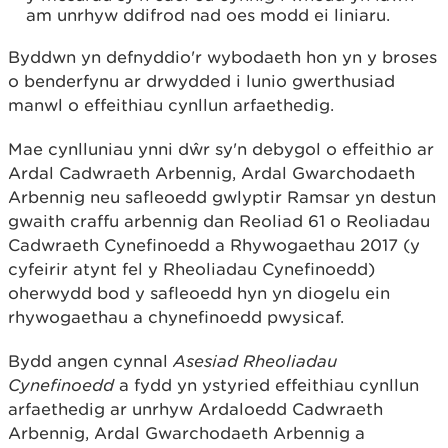
am unrhyw ddifrod nad oes modd ei liniaru.
Byddwn yn defnyddio'r wybodaeth hon yn y broses
o benderfynu ar drwydded i lunio gwerthusiad
manwl o effeithiau cynllun arfaethedig.
Mae cynlluniau ynni dŵr sy'n debygol o effeithio ar
Ardal Cadwraeth Arbennig, Ardal Gwarchodaeth
Arbennig neu safleoedd gwlyptir Ramsar yn destun
gwaith craffu arbennig dan Reoliad 61 o Reoliadau
Cadwraeth Cynefinoedd a Rhywogaethau 2017 (y
cyfeirir atynt fel y Rheoliadau Cynefinoedd)
oherwydd bod y safleoedd hyn yn diogelu ein
rhywogaethau a chynefinoedd pwysicaf.
Bydd angen cynnal
Asesiad Rheoliadau
Cynefinoedd
a fydd yn ystyried effeithiau cynllun
arfaethedig ar unrhyw Ardaloedd Cadwraeth
Arbennig, Ardal Gwarchodaeth Arbennig a