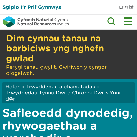
Sgipio I’r Prif Gynnwys
English
Dim cynnau tanau na
barbiciws yng nghefn
gwlad
Perygl tanau gwyllt. Gwiriwch y cyngor
diogelwch.
Hafan
Trwyddedau a chaniatadau
>
>
Trwyddedau Tynnu Dŵr a Chronni Dŵr
Ynni
>
dŵr
Safleoedd dynodedig,
rhywogaethau a