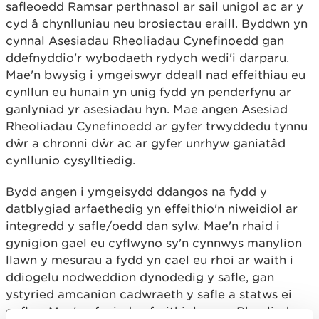
safleoedd Ramsar perthnasol ar sail unigol ac ar y
cyd â chynlluniau neu brosiectau eraill. Byddwn yn
cynnal Asesiadau Rheoliadau Cynefinoedd gan
ddefnyddio'r wybodaeth rydych wedi'i darparu.
Mae'n bwysig i ymgeiswyr ddeall nad effeithiau eu
cynllun eu hunain yn unig fydd yn penderfynu ar
ganlyniad yr asesiadau hyn. Mae angen Asesiad
Rheoliadau Cynefinoedd ar gyfer trwyddedu tynnu
dŵr a chronni dŵr ac ar gyfer unrhyw ganiatâd
cynllunio cysylltiedig.
Bydd angen i ymgeisydd ddangos na fydd y
datblygiad arfaethedig yn effeithio'n niweidiol ar
integredd y safle/oedd dan sylw. Mae'n rhaid i
gynigion gael eu cyflwyno sy'n cynnwys manylion
llawn y mesurau a fydd yn cael eu rhoi ar waith i
ddiogelu nodweddion dynodedig y safle, gan
ystyried amcanion cadwraeth y safle a statws ei
gyflwr. Mae'n ofyniad cyfreithiol gan y Rheoliadau