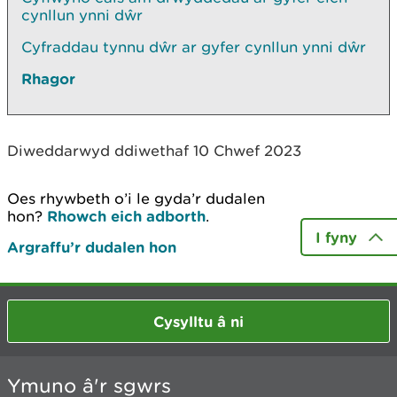
cynllun ynni dŵr
Cyfraddau tynnu dŵr ar gyfer cynllun ynni dŵr
Rhagor
Diweddarwyd ddiwethaf 10 Chwef 2023
Oes rhywbeth o’i le gyda’r dudalen
hon?
Rhowch eich adborth
.
I fyny
Argraffu’r dudalen hon
Cysylltu â ni
Ymuno â'r sgwrs