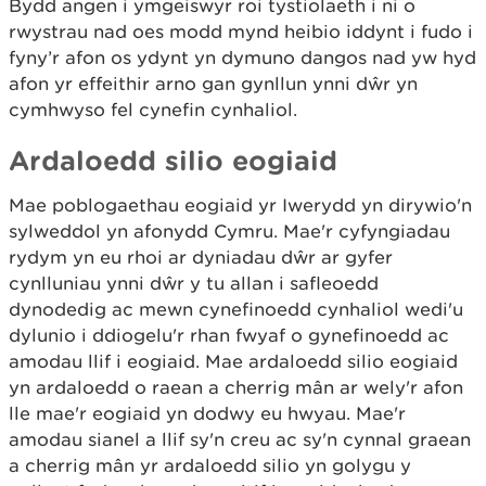
Bydd angen i ymgeiswyr roi tystiolaeth i ni o
rwystrau nad oes modd mynd heibio iddynt i fudo i
fyny’r afon os ydynt yn dymuno dangos nad yw hyd
afon yr effeithir arno gan gynllun ynni dŵr yn
cymhwyso fel cynefin cynhaliol.
Ardaloedd silio eogiaid
Mae poblogaethau eogiaid yr Iwerydd yn dirywio'n
sylweddol yn afonydd Cymru. Mae'r cyfyngiadau
rydym yn eu rhoi ar dyniadau dŵr ar gyfer
cynlluniau ynni dŵr y tu allan i safleoedd
dynodedig ac mewn cynefinoedd cynhaliol wedi'u
dylunio i ddiogelu'r rhan fwyaf o gynefinoedd ac
amodau llif i eogiaid. Mae ardaloedd silio eogiaid
yn ardaloedd o raean a cherrig mân ar wely'r afon
lle mae'r eogiaid yn dodwy eu hwyau. Mae'r
amodau sianel a llif sy'n creu ac sy'n cynnal graean
a cherrig mân yr ardaloedd silio yn golygu y