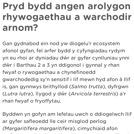
Pryd bydd angen arolygon
rhywogaethau a warchodir
arnom?
Gan gydnabod ein nod yw diogelu’r ecosystem
afonol gyfan, fel arfer bydd y cyfyngiadau rydym
yn eu rhoi ar dyniadau dŵr ar gyfer cynlluniau ynni
dŵr i Barthau 2 a 3 yn ddigonol i gynnal y rhan
fwyaf o rywogaethau a chynefinoedd
gwarchodedig sy'n sensitif i lif mewn hyd afon â llif
is, gan gynnwys brithyllod (
Salmo trutta
), dyfrgwn
(
Lutra lutra
), llygod y dŵr (
Arvicola terrestris
) a'r
rhan fwyaf o fryoffytau.
Byddwn yn gofyn am lefelau uwch o ddiogelwch llif
ar gyfer safleoedd lle ceir misglod perlog
(Margaritifera margaritifera
), cimychiaid afon