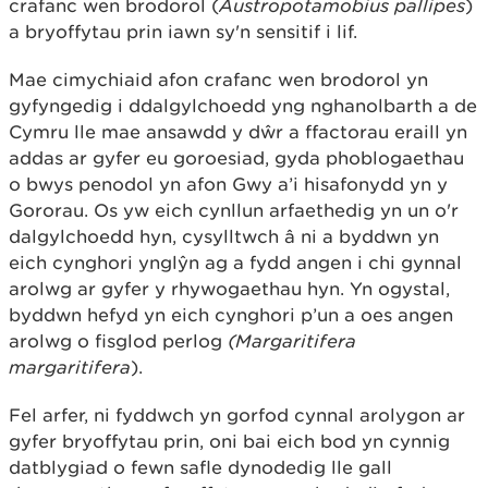
crafanc wen brodorol (
Austropotamobius pallipes
)
a bryoffytau prin iawn sy'n sensitif i lif.
Mae cimychiaid afon crafanc wen brodorol yn
gyfyngedig i ddalgylchoedd yng nghanolbarth a de
Cymru lle mae ansawdd y dŵr a ffactorau eraill yn
addas ar gyfer eu goroesiad, gyda phoblogaethau
o bwys penodol yn afon Gwy a’i hisafonydd yn y
Gororau. Os yw eich cynllun arfaethedig yn un o'r
dalgylchoedd hyn, cysylltwch â ni a byddwn yn
eich cynghori ynglŷn ag a fydd angen i chi gynnal
arolwg ar gyfer y rhywogaethau hyn. Yn ogystal,
byddwn hefyd yn eich cynghori p’un a oes angen
arolwg o fisglod perlog
(Margaritifera
margaritifera
).
Fel arfer, ni fyddwch yn gorfod cynnal arolygon ar
gyfer bryoffytau prin, oni bai eich bod yn cynnig
datblygiad o fewn safle dynodedig lle gall