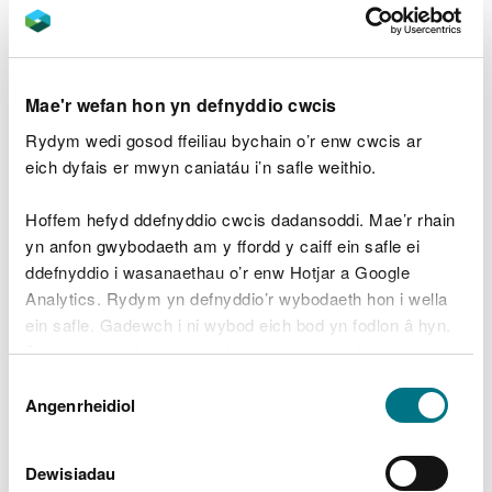
Cynefinoedd fod datblygwyr yn darparu'r holl
wybodaeth angenrheidiol i alluogi i Asesiad
Rheoliadau Cynefinoedd gael ei gynnal.
Mae'r wefan hon yn defnyddio cwcis
Sut i ganfod a yw'ch
Rydym wedi gosod ffeiliau bychain o’r enw cwcis ar
cynllun yn effeithio ar
eich dyfais er mwyn caniatáu i’n safle weithio.
safle dynodedig
Hoffem hefyd ddefnyddio cwcis dadansoddi. Mae’r rhain
yn anfon gwybodaeth am y ffordd y caiff ein safle ei
Gallwch ganfod a yw eich cynllun ynni dŵr
ddefnyddio i wasanaethau o’r enw Hotjar a Google
arfaethedig wedi'i leoli ar neu’n gyfagos i safle
Analytics. Rydym yn defnyddio’r wybodaeth hon i wella
dynodedig, a'r nodweddion y mae safle wedi cael
ein safle. Gadewch i ni wybod eich bod yn fodlon â hyn.
ei ddynodi ar eu cyfer,
drwy edrych ar y mapiau a'r
Byddwn yn defnyddio cwci i gadw eich dewis.
dynodiadau safle sydd ar gael ar ein gwefan
Dewis
Gellir
darllen mwy am ein cwcis
cyn i chi ddewis.
Angenrheidiol
Caniatâd
neu Geo-borth MapDataCymru Llywodraeth Cymru
Rhywogaethau a
Dewisiadau