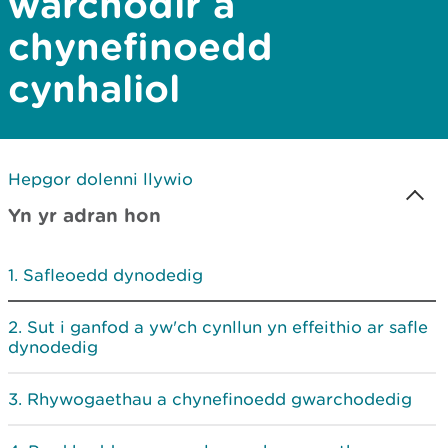
warchodir a
chynefinoedd
cynhaliol
Hepgor dolenni llywio
Yn yr adran hon
Safleoedd dynodedig
Sut i ganfod a yw'ch cynllun yn effeithio ar safle
dynodedig
Rhywogaethau a chynefinoedd gwarchodedig