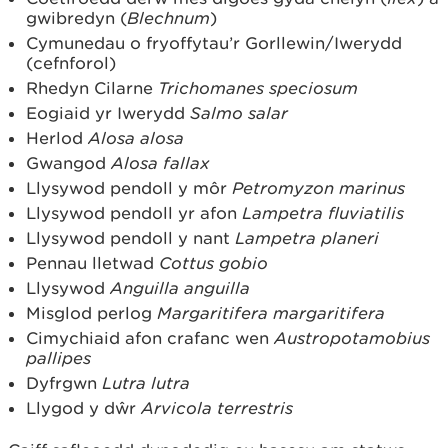
gwibredyn (
Blechnum
)
Cymunedau o fryoffytau’r Gorllewin/Iwerydd
(cefnforol)
Rhedyn Cilarne
Trichomanes speciosum
Eogiaid yr Iwerydd
Salmo salar
Herlod
Alosa alosa
Gwangod
Alosa fallax
Llysywod pendoll y môr
Petromyzon marinus
Llysywod pendoll yr afon
Lampetra fluviatilis
Llysywod pendoll y nant
Lampetra planeri
Pennau lletwad
Cottus gobio
Llysywod
Anguilla anguilla
Misglod perlog
Margaritifera margaritifera
Cimychiaid afon crafanc wen
Austropotamobius
pallipes
Dyfrgwn
Lutra lutra
Llygod y dŵr
Arvicola terrestris