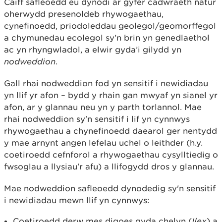
Caiff safleoedd eu dynodi ar gyfer cadwraeth natur
oherwydd presenoldeb rhywogaethau,
cynefinoedd, priodoleddau geolegol/geomorffegol
a chymunedau ecolegol sy’n brin yn genedlaethol
ac yn rhyngwladol, a elwir gyda’i gilydd yn
nodweddion
.
Gall rhai nodweddion fod yn sensitif i newidiadau
yn llif yr afon – bydd y rhain gan mwyaf yn sianel yr
afon, ar y glannau neu yn y parth torlannol. Mae
rhai nodweddion sy'n sensitif i lif yn cynnwys
rhywogaethau a chynefinoedd daearol ger nentydd
y mae arnynt angen lefelau uchel o leithder (h.y.
coetiroedd cefnforol a rhywogaethau cysylltiedig o
fwsoglau a llysiau'r afu) a llifogydd dros y glannau.
Mae nodweddion safleoedd dynodedig sy'n sensitif
i newidiadau mewn llif yn cynnwys:
Coetiroedd derw mes digoes gyda chelyn (
Ilex
) a