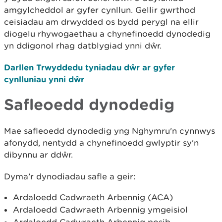
amgylcheddol ar gyfer cynllun. Gellir gwrthod
ceisiadau am drwydded os bydd perygl na ellir
diogelu rhywogaethau a chynefinoedd dynodedig
yn ddigonol rhag datblygiad ynni dŵr.
Darllen Trwyddedu tyniadau dŵr ar gyfer
cynlluniau ynni dŵr
Safleoedd dynodedig
Mae safleoedd dynodedig yng Nghymru'n cynnwys
afonydd, nentydd a chynefinoedd gwlyptir sy'n
dibynnu ar ddŵr.
Dyma’r dynodiadau safle a geir:
Ardaloedd Cadwraeth Arbennig (ACA)
Ardaloedd Cadwraeth Arbennig ymgeisiol