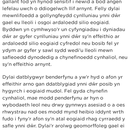
gallant fod yn hynod sensitif i newid a bod angen
lefelau uwch o ddiogelwch llif arnynt. Felly dylai
mewnlifoedd a gollyngfeydd cynlluniau ynni dŵr
gael eu lleoli i osgoi ardaloedd silio eogiaid.
Byddwn yn cymhwyso'r un cyfyngiadau i dyniadau
dŵr ar gyfer cynlluniau ynni dŵr sy'n effeithio ar
ardaloedd silio eogiaid cyfredol neu bosib fel yr
ydym ar gyfer y sawl sydd wedi'u lleoli mewn
safleoedd dynodedig a chynefinoedd cynhaliol, neu
sy'n effeithio arnynt.
Dylai datblygwyr benderfynu a yw’r hyd o afon yr
effeithir arno gan ddatblygiad ynni dŵr posib yn
hygyrch i eogiaid mudol. Fel gyda chynefin
cynhaliol, mae modd penderfynu ar hyn o
wybodaeth leol neu drwy gynnwys asesiad o a oes
rhwystrau nad oes modd mynd heibio iddynt wrth
fudo i fyny’r afon sy'n atal eogiaid rhag cyrraedd y
safle ynni dŵr. Dylai'r arolwg geomorffoleg gael ei