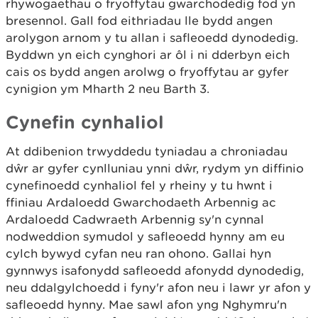
rhywogaethau o fryoffytau gwarchodedig fod yn
bresennol. Gall fod eithriadau lle bydd angen
arolygon arnom y tu allan i safleoedd dynodedig.
Byddwn yn eich cynghori ar ôl i ni dderbyn eich
cais os bydd angen arolwg o fryoffytau ar gyfer
cynigion ym Mharth 2 neu Barth 3.
Cynefin cynhaliol
At ddibenion trwyddedu tyniadau a chroniadau
dŵr ar gyfer cynlluniau ynni dŵr, rydym yn diffinio
cynefinoedd cynhaliol fel y rheiny y tu hwnt i
ffiniau Ardaloedd Gwarchodaeth Arbennig ac
Ardaloedd Cadwraeth Arbennig sy'n cynnal
nodweddion symudol y safleoedd hynny am eu
cylch bywyd cyfan neu ran ohono. Gallai hyn
gynnwys isafonydd safleoedd afonydd dynodedig,
neu ddalgylchoedd i fyny'r afon neu i lawr yr afon y
safleoedd hynny. Mae sawl afon yng Nghymru'n