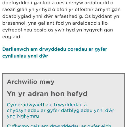
ddefnyddio i ganfod a oes unrhyw ardaloedd o
raean glân yn yr hyd o afon yr effeithir arnynt gan
ddatblygiad ynni dŵr arfaethedig. Os byddant yn
bresennol, yna gallant fod yn ardaloedd silio
cyfredol neu bosib os yw'r hyd yn hygyrch gan
eogiaid.
Darllenwch am drwyddedu coredau ar gyfer
cynlluniau ynni dŵr
Archwilio mwy
Yn yr adran hon hefyd
Cymeradwyaethau, trwyddedau a
chydsyniadau ar gyfer datblygiadau ynni dŵr
yng Nghymru
Cyflwyno cais am drwyddedau ar gyfer eich