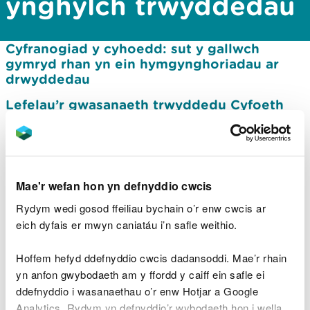
ynghylch trwyddedau
Cyfranogiad y cyhoedd: sut y gallwch
gymryd rhan yn ein hymgynghoriadau ar
drwyddedau
Lefelau’r gwasanaeth trwyddedu Cyfoeth
Naturiol Cymru
Ymgynghoriadau cyfredol
Mae'r wefan hon yn defnyddio cwcis
Hysbysebion o geisiadau a wnaed o dan
Reoliadau Trwyddedu Amgylcheddol 2016
Rydym wedi gosod ffeiliau bychain o’r enw cwcis ar
eich dyfais er mwyn caniatáu i’n safle weithio.
Ymgynghoriadau ar benderfyniadau drafft
ar Drwyddedau Amgylcheddol
Hoffem hefyd ddefnyddio cwcis dadansoddi. Mae’r rhain
Ymgynghoriadau agored o Geisiadau am
yn anfon gwybodaeth am y ffordd y caiff ein safle ei
Drwydded i Dynnu neu Gronni Dŵr
ddefnyddio i wasanaethau o’r enw Hotjar a Google
Analytics. Rydym yn defnyddio’r wybodaeth hon i wella