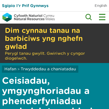
Sgipio I’r Prif Gynnwys
English
Dim cynnau tanau na
barbiciws yng nghefn
gwlad
Perygl tanau gwyllt. Gwiriwch y cyngor
diogelwch.
Hafan
Trwyddedau a chaniatadau
>
Ceisiadau,
ymgynghoriadau a
phenderfyniadau