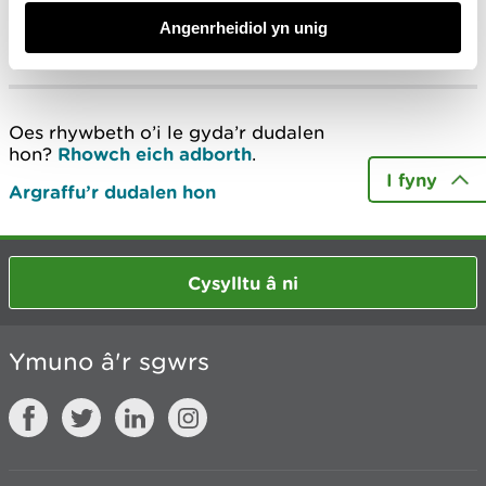
Ein penderfyniadau hunan drwyddedu -
Angenrheidiol yn unig
adroddiad misol
Oes rhywbeth o’i le gyda’r dudalen
hon?
Rhowch eich adborth
.
I fyny
Argraffu’r dudalen hon
Cysylltu â ni
Ymuno â'r sgwrs