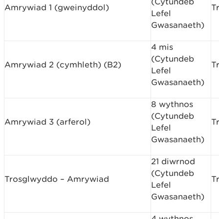
(Cytundeb
Amrywiad 1 (gweinyddol)
T
Lefel
Gwasanaeth)
4 mis
(Cytundeb
Amrywiad 2 (cymhleth) (B2)
T
Lefel
Gwasanaeth)
8 wythnos
(Cytundeb
Amrywiad 3 (arferol)
T
Lefel
Gwasanaeth)
21 diwrnod
(Cytundeb
Trosglwyddo – Amrywiad
T
Lefel
Gwasanaeth)
4 wythnos