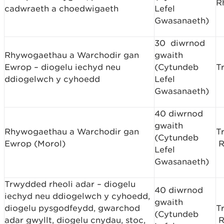
R
cadwraeth a choedwigaeth
Lefel
Gwasanaeth)
30 diwrnod
Rhywogaethau a Warchodir gan
gwaith
Ewrop – diogelu iechyd neu
(Cytundeb
T
ddiogelwch y cyhoedd
Lefel
Gwasanaeth)
40 diwrnod
gwaith
Rhywogaethau a Warchodir gan
T
(Cytundeb
Ewrop (Morol)
R
Lefel
Gwasanaeth)
Trwydded rheoli adar – diogelu
40 diwrnod
iechyd neu ddiogelwch y cyhoedd,
gwaith
diogelu pysgodfeydd, gwarchod
T
(Cytundeb
adar gwyllt, diogelu cnydau, stoc,
R