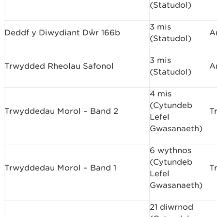
(Statudol)
3 mis
Deddf y Diwydiant Dŵr 166b
A
(Statudol)
3 mis
Trwydded Rheolau Safonol
A
(Statudol)
4 mis
(Cytundeb
Trwyddedau Morol – Band 2
T
Lefel
Gwasanaeth)
6 wythnos
(Cytundeb
Trwyddedau Morol – Band 1
T
Lefel
Gwasanaeth)
21 diwrnod