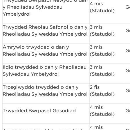
Trwydded Bwrpasol Newydd o dan
4 mis
y Rheoliadau Sylweddau
G
(Statudol)
Ymbelydrol
Trwydded Rheolau Safonol o dan y
3 mis
G
Rheoliadau Sylweddau Ymbelydrol
(Statudol)
Amrywio trwydded o dan y
3 mis
G
Rheoliadau Sylweddau Ymbelydrol
(Statudol)
Ildio trwydded o dan y Rheoliadau
3 mis
G
Sylweddau Ymbelydrol
(Statudol)
Trosglwyddo trwydded o dan y
2 fis
G
Rheoliadau Sylweddau Ymbelydrol
(Statudol)
4 mis
Trwydded Bwrpasol Gosodiad
G
(Statudol)
4 mis