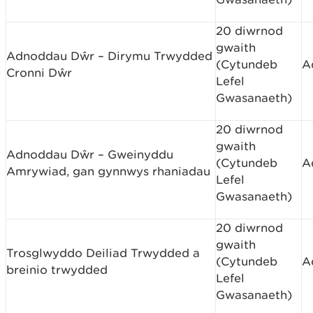
20 diwrnod
gwaith
Adnoddau Dŵr – Dirymu Trwydded
(Cytundeb
A
Cronni Dŵr
Lefel
Gwasanaeth)
20 diwrnod
gwaith
Adnoddau Dŵr – Gweinyddu
(Cytundeb
A
Amrywiad, gan gynnwys rhaniadau
Lefel
Gwasanaeth)
20 diwrnod
gwaith
Trosglwyddo Deiliad Trwydded a
(Cytundeb
A
breinio trwydded
Lefel
Gwasanaeth)