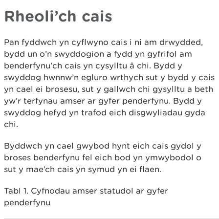
Rheoli’ch cais
Pan fyddwch yn cyflwyno cais i ni am drwydded,
bydd un o’n swyddogion a fydd yn gyfrifol am
benderfynu'ch cais yn cysylltu â chi. Bydd y
swyddog hwnnw’n egluro wrthych sut y bydd y cais
yn cael ei brosesu, sut y gallwch chi gysylltu a beth
yw’r terfynau amser ar gyfer penderfynu. Bydd y
swyddog hefyd yn trafod eich disgwyliadau gyda
chi.
Byddwch yn cael gwybod hynt eich cais gydol y
broses benderfynu fel eich bod yn ymwybodol o
sut y mae’ch cais yn symud yn ei flaen.
Tabl 1. Cyfnodau amser statudol ar gyfer
penderfynu