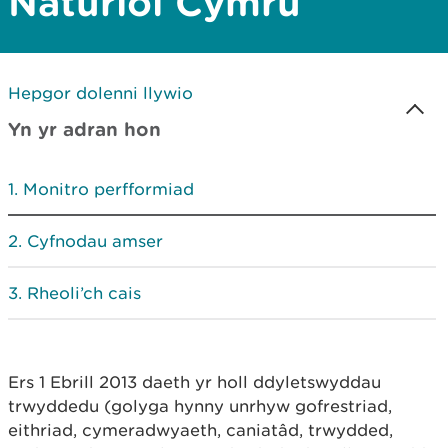
Naturiol Cymru
Hepgor dolenni llywio
Yn yr adran hon
Monitro perfformiad
Cyfnodau amser
Rheoli’ch cais
Ers 1 Ebrill 2013 daeth yr holl ddyletswyddau
trwyddedu (golyga hynny unrhyw gofrestriad,
eithriad, cymeradwyaeth, caniatâd, trwydded,