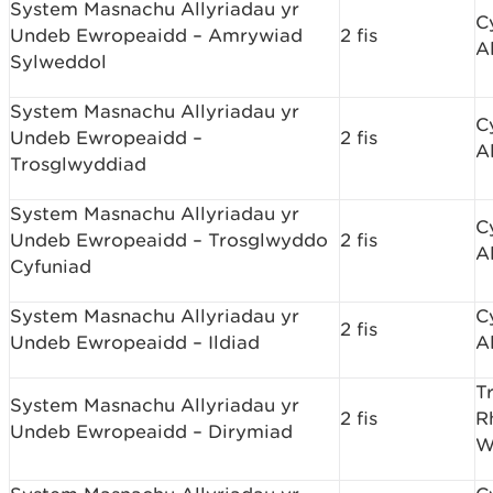
System Masnachu Allyriadau yr
C
Undeb Ewropeaidd – Amrywiad
2 fis
A
Sylweddol
System Masnachu Allyriadau yr
C
Undeb Ewropeaidd –
2 fis
A
Trosglwyddiad
System Masnachu Allyriadau yr
C
Undeb Ewropeaidd – Trosglwyddo
2 fis
A
Cyfuniad
System Masnachu Allyriadau yr
C
2 fis
Undeb Ewropeaidd – Ildiad
A
T
System Masnachu Allyriadau yr
2 fis
R
Undeb Ewropeaidd – Dirymiad
W