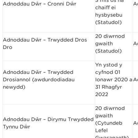
3 mis os na
Adnoddau Dŵr – Cronni Dŵr
A
chaiff ei
hysbysebu
(Statudol)
20 diwrnod
Adnoddau Dŵr – Trwydded Dros
gwaith
A
Dro
(Statudol)
Yn ystod y
Adnoddau Dŵr – Trwydded
cyfnod 01
Drosiannol (awdurdodiadau
Ionawr 2020 a
A
newydd)
31 Rhagfyr
2022
20 diwrnod
gwaith
Adnoddau Dŵr – Dirymu Trwydded
(Cytundeb
A
Tynnu Dŵr
Lefel
Gwasanaeth)