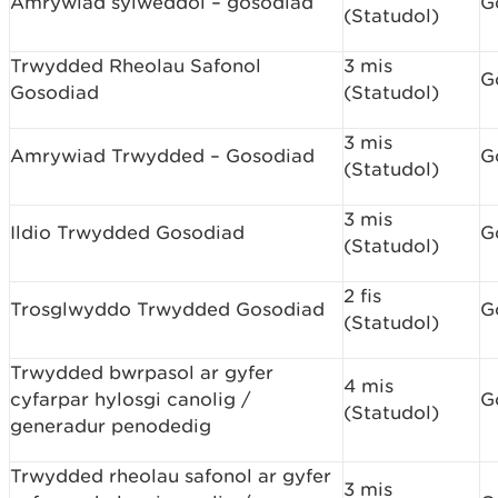
Amrywiad sylweddol – gosodiad
G
(Statudol)
Trwydded Rheolau Safonol
3 mis
G
Gosodiad
(Statudol)
3 mis
Amrywiad Trwydded – Gosodiad
G
(Statudol)
3 mis
Ildio Trwydded Gosodiad
G
(Statudol)
2 fis
Trosglwyddo Trwydded Gosodiad
G
(Statudol)
Trwydded bwrpasol ar gyfer
4 mis
cyfarpar hylosgi canolig /
G
(Statudol)
generadur penodedig
Trwydded rheolau safonol ar gyfer
3 mis