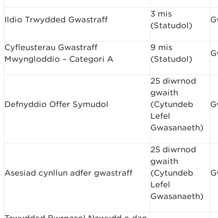
3 mis
Ildio Trwydded Gwastraff
G
(Statudol)
Cyfleusterau Gwastraff
9 mis
G
Mwyngloddio – Categori A
(Statudol)
25 diwrnod
gwaith
Defnyddio Offer Symudol
(Cytundeb
G
Lefel
Gwasanaeth)
25 diwrnod
gwaith
Asesiad cynllun adfer gwastraff
(Cytundeb
G
Lefel
Gwasanaeth)