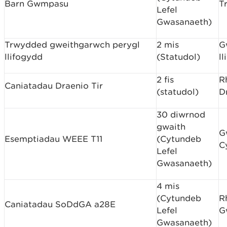
Barn Gwmpasu
T
Lefel
Gwasanaeth)
Trwydded gweithgarwch perygl
2 mis
G
llifogydd
(Statudol)
l
2 fis
R
Caniatadau Draenio Tir
(statudol)
D
30 diwrnod
gwaith
G
Esemptiadau WEEE T11
(Cytundeb
C
Lefel
Gwasanaeth)
4 mis
(Cytundeb
R
Caniatadau SoDdGA a28E
Lefel
G
Gwasanaeth)