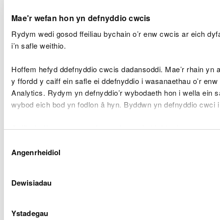
gwaith
Adnoddau Dŵr – Cydsyniad
Mae'r wefan hon yn defnyddio cwcis
(Cytundeb
A
Ymchwilio Dŵr Daear
Lefel
Rydym wedi gosod ffeiliau bychain o’r enw cwcis ar eich dy
Gwasanaeth)
i’n safle weithio.
Gwasgaru Pwrpasol ar Dir (Dip
4 mis
Hoffem hefyd ddefnyddio cwcis dadansoddi. Mae’r rhain yn
A
Defaid)
(Statudol)
y ffordd y caiff ein safle ei ddefnyddio i wasanaethau o’r enw
Analytics. Rydym yn defnyddio’r wybodaeth hon i wella ein s
4 mis os caiff
wybod eich bod yn fodlon â hyn. Byddwn yn defnyddio cwci 
ei hysbysebu,
Gwasgaru ar Dir (Dip Defaid) –
3 mis os na
Gellir
darllen mwy am ein cwcis
cyn i chi ddewis.
A
Amrywiad
chaiff ei
Dewis
hysbysebu
Angenrheidiol
Caniatâd
(Statudol)
20 diwrnod
Dewisiadau
Ildio Trwydded
gwaith
A
(Statudol)
Ystadegau