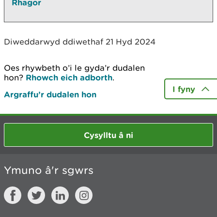
Rhagor
Diweddarwyd ddiwethaf 21 Hyd 2024
Oes rhywbeth o’i le gyda’r dudalen
hon?
Rhowch eich adborth
.
I fyny
Argraffu’r dudalen hon
Cysylltu â ni
Ymuno â'r sgwrs