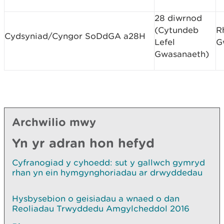
28 diwrnod
(Cytundeb
R
Cydsyniad/Cyngor SoDdGA a28H
Lefel
G
Gwasanaeth)
Archwilio mwy
Yn yr adran hon hefyd
Cyfranogiad y cyhoedd: sut y gallwch gymryd
rhan yn ein hymgynghoriadau ar drwyddedau
Hysbysebion o geisiadau a wnaed o dan
Reoliadau Trwyddedu Amgylcheddol 2016