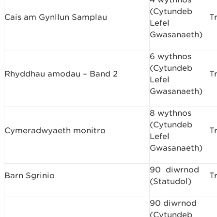
(Cytundeb
Cais am Gynllun Samplau
T
Lefel
Gwasanaeth)
6 wythnos
(Cytundeb
Rhyddhau amodau – Band 2
T
Lefel
Gwasanaeth)
8 wythnos
(Cytundeb
Cymeradwyaeth monitro
T
Lefel
Gwasanaeth)
90 diwrnod
Barn Sgrinio
T
(Statudol)
90 diwrnod
(Cytundeb