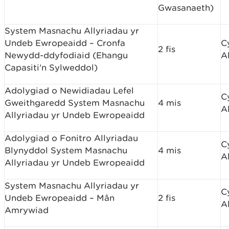
Gwasanaeth)
System Masnachu Allyriadau yr
Undeb Ewropeaidd – Cronfa
C
2 fis
Newydd-ddyfodiaid (Ehangu
A
Capasiti’n Sylweddol)
Adolygiad o Newidiadau Lefel
C
Gweithgaredd System Masnachu
4 mis
A
Allyriadau yr Undeb Ewropeaidd
Adolygiad o Fonitro Allyriadau
C
Blynyddol System Masnachu
4 mis
A
Allyriadau yr Undeb Ewropeaidd
System Masnachu Allyriadau yr
C
Undeb Ewropeaidd – Mân
2 fis
A
Amrywiad