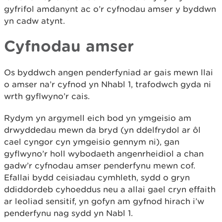
gyfrifol amdanynt ac o’r cyfnodau amser y byddwn
yn cadw atynt.
Cyfnodau amser
Os byddwch angen penderfyniad ar gais mewn llai
o amser na’r cyfnod yn Nhabl 1, trafodwch gyda ni
wrth gyflwyno’r cais.
Rydym yn argymell eich bod yn ymgeisio am
drwyddedau mewn da bryd (yn ddelfrydol ar ôl
cael cyngor cyn ymgeisio gennym ni), gan
gyflwyno’r holl wybodaeth angenrheidiol a chan
gadw’r cyfnodau amser penderfynu mewn cof.
Efallai bydd ceisiadau cymhleth, sydd o gryn
ddiddordeb cyhoeddus neu a allai gael cryn effaith
ar leoliad sensitif, yn gofyn am gyfnod hirach i’w
penderfynu nag sydd yn Nabl 1.