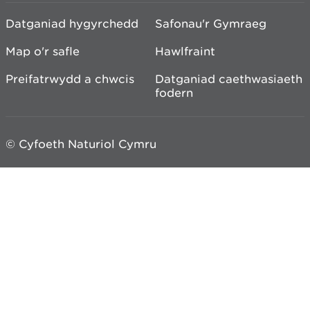
Datganiad hygyrchedd
Safonau'r Gymraeg
Map o'r safle
Hawlfraint
Preifatrwydd a chwcis
Datganiad caethwasiaeth
fodern
© Cyfoeth Naturiol Cymru