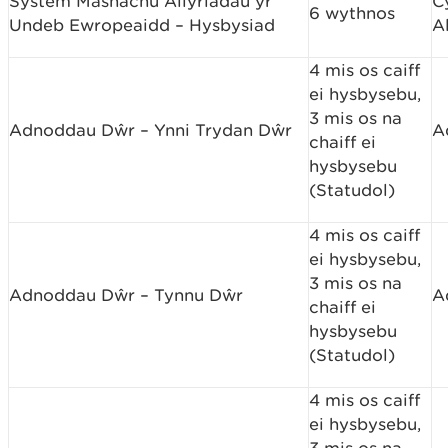
System Masnachu Allyriadau yr
C
6 wythnos
Undeb Ewropeaidd – Hysbysiad
A
4 mis os caiff
ei hysbysebu,
3 mis os na
Adnoddau Dŵr – Ynni Trydan Dŵr
A
chaiff ei
hysbysebu
(Statudol)
4 mis os caiff
ei hysbysebu,
3 mis os na
Adnoddau Dŵr – Tynnu Dŵr
A
chaiff ei
hysbysebu
(Statudol)
4 mis os caiff
ei hysbysebu,