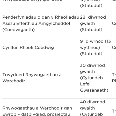
(Statudol)
Penderfyniadau o dan y Rheoliadau
28 diwrnod
Asesu Effeithiau Amgylcheddol
gwaith
C
(Coedwigaeth)
(Statudol)
91 diwrnod (13
Cynllun Rheoli Coedwig
wythnos)
C
(Statudol)
30 diwrnod
gwaith
Trwydded Rhywogaethau a
T
(Cytundeb
Warchodir
R
Lefel
Gwasanaeth)
40 diwrnod
Rhywogaethau a Warchodir gan
gwaith
T
Ewrop – datblygiad, prosiectau
(Cytundeb