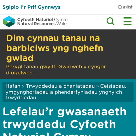
Sgipio I’r Prif Gynnwys
English
Dim cynnau tanau na
barbiciws yng nghefn
gwlad
Perygl tanau gwyllt. Gwiriwch y cyngor
diogelwch.
Hafan
Trwyddedau a chaniatadau
Ceisiadau,
>
>
ymgynghoriadau a phenderfyniadau ynghylch
trwyddedau
Lefelau’r gwasanaeth
trwyddedu Cyfoeth