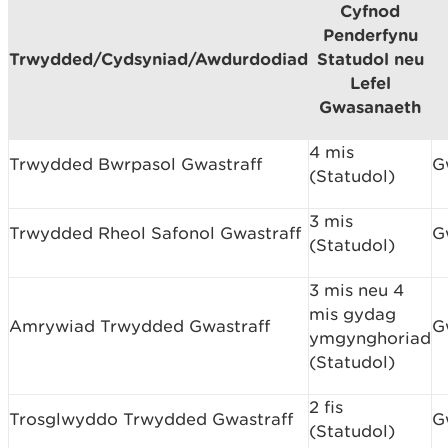
Cyfnod
Penderfynu
Trwydded/Cydsyniad/Awdurdodiad
Statudol neu
Lefel
Gwasanaeth
4 mis
Trwydded Bwrpasol Gwastraff
G
(Statudol)
3 mis
Trwydded Rheol Safonol Gwastraff
G
(Statudol)
3 mis neu 4
mis gydag
Amrywiad Trwydded Gwastraff
G
ymgynghoriad
(Statudol)
2 fis
Trosglwyddo Trwydded Gwastraff
G
(Statudol)