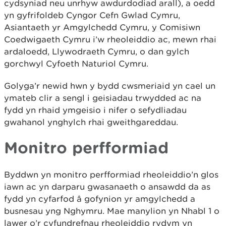
cydsyniad neu unrhyw awdurdodiad arall), a oedd
yn gyfrifoldeb Cyngor Cefn Gwlad Cymru,
Asiantaeth yr Amgylchedd Cymru, y Comisiwn
Coedwigaeth Cymru i’w rheoleiddio ac, mewn rhai
ardaloedd, Llywodraeth Cymru, o dan gylch
gorchwyl Cyfoeth Naturiol Cymru.
Golyga’r newid hwn y bydd cwsmeriaid yn cael un
ymateb clir a sengl i geisiadau trwydded ac na
fydd yn rhaid ymgeisio i nifer o sefydliadau
gwahanol ynghylch rhai gweithgareddau.
Monitro perfformiad
Byddwn yn monitro perfformiad rheoleiddio’n glos
iawn ac yn darparu gwasanaeth o ansawdd da as
fydd yn cyfarfod â gofynion yr amgylchedd a
busnesau yng Nghymru. Mae manylion yn Nhabl 1 o
lawer o’r cyfundrefnau rheoleiddio rydym yn