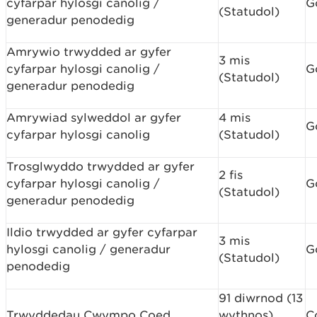
cyfarpar hylosgi canolig /
G
(Statudol)
generadur penodedig
Amrywio trwydded ar gyfer
3 mis
cyfarpar hylosgi canolig /
G
(Statudol)
generadur penodedig
Amrywiad sylweddol ar gyfer
4 mis
G
cyfarpar hylosgi canolig
(Statudol)
Trosglwyddo trwydded ar gyfer
2 fis
cyfarpar hylosgi canolig /
G
(Statudol)
generadur penodedig
Ildio trwydded ar gyfer cyfarpar
3 mis
hylosgi canolig / generadur
G
(Statudol)
penodedig
91 diwrnod (13
Trwyddedau Cwympo Coed
wythnos)
C