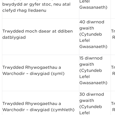
Lefel
bwydydd ar gyfer stoc, neu atal
Gwasanaeth)
clefyd rhag lledaenu
40 diwrnod
gwaith
Trwydded moch daear at ddiben
T
(Cytundeb
datblygiad
R
Lefel
Gwasanaeth)
15 diwrnod
gwaith
Trwydded Rhywogaethau a
T
(Cytundeb
Warchodir – diwygiad (syml)
R
Lefel
Gwasanaeth)
30 diwrnod
gwaith
Trwydded Rhywogaethau a
T
(Cytundeb
Warchodir – diwygiad (cymhleth)
R
Lefel