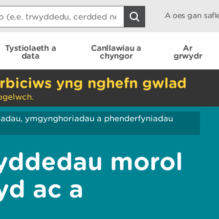
A oes gan saf
Tystiolaeth a
Canllawiau a
Ar
data
chyngor
grwydr
rbiciws yng nghefn gwlad
ogelwch.
iadau, ymgynghoriadau a phenderfyniadau
wyddedau morol
yd ac a