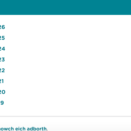
26
25
24
23
22
21
20
19
owch eich adborth
.