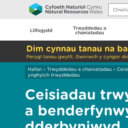
Search:
Trwyddedau a
Llifogydd
chaniatadau
Dim cynnau tanau na ba
Perygl tanau gwyllt. Gwiriwch y cyngor di
Hafan
Trwyddedau a chaniatadau
Ceis
>
>
ynghylch trwyddedau
Ceisiadau tr
a benderfynw
dderbyniwyd