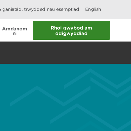
le ganiatâd, trwydded neu esemptiad
English
Rhoi gwybod am
Amdanom
ni
ddigwyddiad