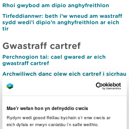
Rhoi gwybod am dipio anghyfreithlon
Tirfeddiannwr: beth i’w wneud am wastraff
sydd wedi’i dipio’n anghyfreithlon ar eich
tir
Gwastraff cartref
Perchnogion tai: cael gwared ar eich
gwastraff cartref
Archwiliwch danc olew eich cartref i sicrhau
nad yw’n gollwng
Gwastraff busnes
Mae'r wefan hon yn defnyddio cwcis
Dyletswydd gofal gwastraff
Rydym wedi gosod ffeiliau bychain o’r enw cwcis ar
Sut i ddosbarthu ac asesu eich gwastraff
eich dyfais er mwyn caniatáu i’n safle weithio.