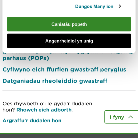
Dangos Manylion
Sut i lenwi nodyn llwyth gwastraff peryglus
Nodi, dosbarthu a rheoli gwastraff sy’n
Caniatáu popeth
cynnwys llygryddion organig parhaus
(POPs)
Angenrheidiol yn unig
Rheoli seddau domestig clustogog
gwastraff sy’n cynnwys llygryddion organig
parhaus (POPs)
Cyflwyno eich ffurflen gwastraff peryglus
Datganiadau rheoleiddio gwastraff
Oes rhywbeth o’i le gyda’r dudalen
hon?
Rhowch eich adborth
.
I fyny
Argraffu’r dudalen hon