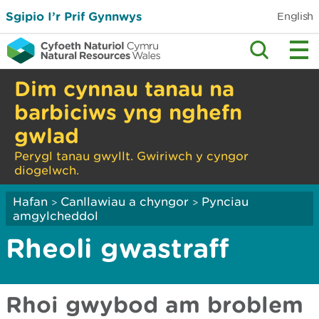
Sgipio I’r Prif Gynnwys
English
Dim cynnau tanau na
barbiciws yng nghefn
gwlad
Perygl tanau gwyllt. Gwiriwch y cyngor
diogelwch.
Hafan
Canllawiau a chyngor
Pynciau
>
>
amgylcheddol
Rheoli gwastraff
Rhoi gwybod am broblem