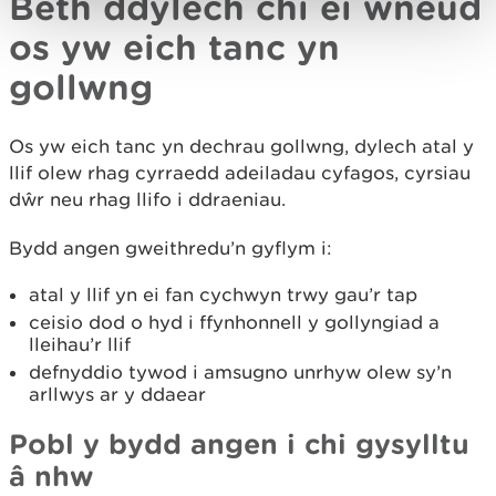
Beth ddylech chi ei wneud
os yw eich tanc yn
gollwng
Os yw eich tanc yn dechrau gollwng, dylech atal y
llif olew rhag cyrraedd adeiladau cyfagos, cyrsiau
dŵr neu rhag llifo i ddraeniau.
Bydd angen gweithredu’n gyflym i:
atal y llif yn ei fan cychwyn trwy gau’r tap
ceisio dod o hyd i ffynhonnell y gollyngiad a
lleihau’r llif
defnyddio tywod i amsugno unrhyw olew sy’n
arllwys ar y ddaear
Pobl y bydd angen i chi gysylltu
â nhw