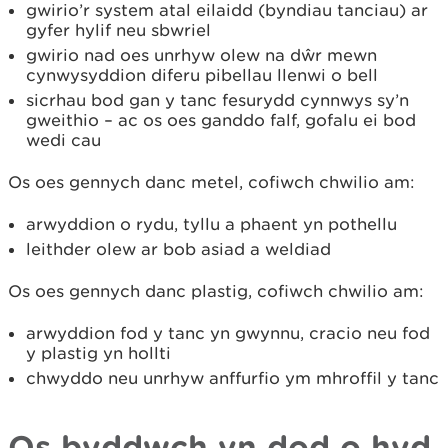
gwirio’r system atal eilaidd (byndiau tanciau) ar
gyfer hylif neu sbwriel
gwirio nad oes unrhyw olew na dŵr mewn
cynwysyddion diferu pibellau llenwi o bell
sicrhau bod gan y tanc fesurydd cynnwys sy’n
gweithio – ac os oes ganddo falf, gofalu ei bod
wedi cau
Os oes gennych danc metel, cofiwch chwilio am:
arwyddion o rydu, tyllu a phaent yn pothellu
leithder olew ar bob asiad a weldiad
Os oes gennych danc plastig, cofiwch chwilio am:
arwyddion fod y tanc yn gwynnu, cracio neu fod
y plastig yn hollti
chwyddo neu unrhyw anffurfio ym mhroffil y tanc
Os byddwch yn dod o hyd