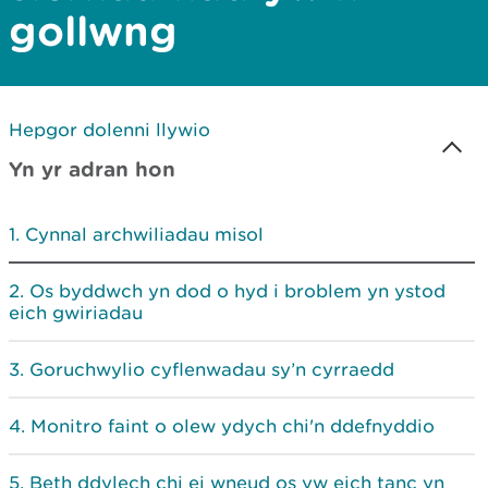
gollwng
Hepgor dolenni llywio
Yn yr adran hon
Cynnal archwiliadau misol
Os byddwch yn dod o hyd i broblem yn ystod
eich gwiriadau
Goruchwylio cyflenwadau sy’n cyrraedd
Monitro faint o olew ydych chi'n ddefnyddio
Beth ddylech chi ei wneud os yw eich tanc yn