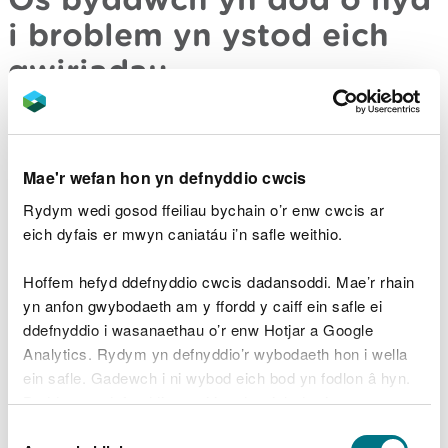
i broblem yn ystod eich
gwiriadau
Os ydych chi'n gweld unrhyw beth rydych chi'n
poeni yn ei gylch neu sydd wedi newid ers i chi
edrych arno ddiwethaf, cofiwch ofyn am gyngor
Mae'r wefan hon yn defnyddio cwcis
gan
beiriannydd cofrestredig OFTEC
.
Rydym wedi gosod ffeiliau bychain o’r enw cwcis ar
eich dyfais er mwyn caniatáu i’n safle weithio.
Ni ellir atgyweirio tanciau olew plastig. Bydd
angen tanc olew newydd arnoch os bydd wedi
Hoffem hefyd ddefnyddio cwcis dadansoddi. Mae’r rhain
dechrau dangos arwyddion o ddirywiad.
yn anfon gwybodaeth am y ffordd y caiff ein safle ei
ddefnyddio i wasanaethau o’r enw Hotjar a Google
Analytics. Rydym yn defnyddio’r wybodaeth hon i wella
Goruchwylio cyflenwadau
ein safle. Gadewch i ni wybod eich bod yn fodlon â hyn.
sy’n cyrraedd
Byddwn yn defnyddio cwci i gadw eich dewis.
Dewis