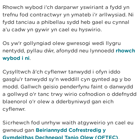
Rhowch wybod i'ch darparwr yswiriant a fydd yn
trefnu fod contractwyr yn ymateb i’r arllwysiad. Ni
fydd tanciau a phibellau sydd heb gael eu cynnal
a’u cadw yn gywir yn cael eu hyswirio.
Os yw'r gollyngiad olew gwresogi wedi llygru
nentydd, pyllau dŵr, afonydd neu lynnoedd
rhowch
wybod i ni
.
Cysylltwch â'ch cyflenwr tanwydd i ofyn iddo
gasglu’r tanwydd sy'n weddill cyn gynted ag y bo
modd. Gallwch geisio penderfynu faint o danwydd
a gollwyd o'r tanc trwy wirio cofnodion o ddefnydd
blaenorol o’r olew a dderbyniwyd gan eich
cyflenwr.
Sicrhewch fod unrhyw waith atgyweirio yn cael eu
gwneud gan
Beiriannydd Cofrestredig y
Gymdeithas Dechnegol Tanio Olew (OFTEC)
.