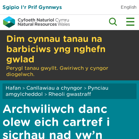
Sgipio I’r Prif Gynnwys
English
Dim cynnau tanau na
barbiciws yng nghefn
gwlad
Perygl tanau gwyllt. Gwiriwch y cyngor
diogelwch.
Hafan
Canllawiau a chyngor
Pynciau
>
>
amgylcheddol
Rheoli gwastraff
>
Archwiliwch danc
olew eich cartref i
sicrhau nad yw’n