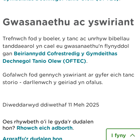
Gwasanaethu ac yswiriant
Trefnwch fod y boeler, y tanc ac unrhyw bibellau
tanddaearol yn cael eu gwasanaethu'n flynyddol
gan
Beiriannydd Cofrestredig y Gymdeithas
Dechnegol Tanio Olew (OFTEC)
.
Gofalwch fod gennych yswiriant ar gyfer eich tanc
storio - darllenwch y geiriad yn ofalus.
Diweddarwyd ddiwethaf 11 Meh 2025
Oes rhywbeth o’i le gyda’r dudalen
hon?
Rhowch eich adborth
.
I fyny
Argraffu’r dudalen hon