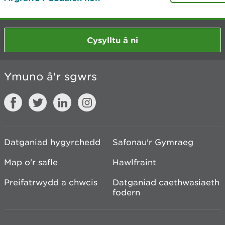
Cysylltu â ni
Ymuno â'r sgwrs
Datganiad hygyrchedd
Safonau'r Gymraeg
Map o'r safle
Hawlfraint
Preifatrwydd a chwcis
Datganiad caethwasiaeth
fodern