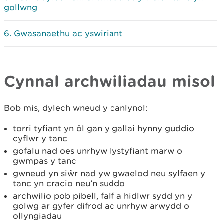
gollwng
Gwasanaethu ac yswiriant
Cynnal archwiliadau misol
Bob mis, dylech wneud y canlynol:
torri tyfiant yn ôl gan y gallai hynny guddio
cyflwr y tanc
gofalu nad oes unrhyw lystyfiant marw o
gwmpas y tanc
gwneud yn siŵr nad yw gwaelod neu sylfaen y
tanc yn cracio neu’n suddo
archwilio pob pibell, falf a hidlwr sydd yn y
golwg ar gyfer difrod ac unrhyw arwydd o
ollyngiadau