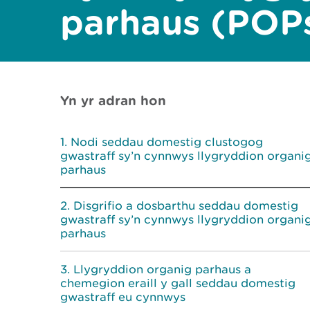
parhaus (POP
Yn yr adran hon
Nodi seddau domestig clustogog
gwastraff sy’n cynnwys llygryddion organi
parhaus
Disgrifio a dosbarthu seddau domestig
gwastraff sy’n cynnwys llygryddion organi
parhaus
Llygryddion organig parhaus a
chemegion eraill y gall seddau domestig
gwastraff eu cynnwys