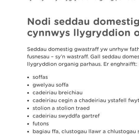
Nodi seddau domestig 
cynnwys llygryddion 
Seddau domestig gwastraff yw unrhyw fatha
fusnesau – sy’n wastraff. Gall seddau dom
llygryddion organig parhaus. Er enghraifft:
soffas
gwelyau soffa
cadeiriau breichiau
cadeiriau cegin a chadeiriau ystafell fwy
stolion a stolion traed
cadeiriau swyddfa gartref
futons
bagiau ffa, clustogau llawr a chlustogau 