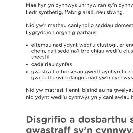
Mae hyn yn cynnwys unrhyw ran sy’n cynnw
lledr synthetig, ffabrig arall, neu sbwng.
Nid yw’r mathau canlynol o seddau domes
llygryddion organig parhaus:
eitemau nad ydynt wedi’u clustogi, er eng
chefn, na’i sedd na’i breichiau wedi’u cl
thecstil
cadeiriau cynfas
gwastraff o brosesau gweithgynhyrchu s
gwneuthurwr ddangos nad yw’n cynnwys 
Nid yw matresi, llenni, bleindiau na gwelya
nid ydynt wedi’u cynnwys yn y canllawiau 
Disgrifio a dosbarthu
gwastraff sy’n cynnwy