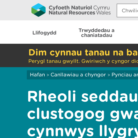
Search:
Trwyddedau a
Llifogydd
chaniatadau
Dim cynnau tanau na ba
Perygl tanau gwyllt. Gwiriwch y cyngor di
Hafan
Canllawiau a chyngor
Pynciau a
>
>
Rheoli sedda
clustogog gwa
cynnwys llygr