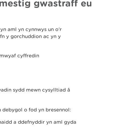
omestig gwastraff eu
yn aml yn cynnwys un o’r
efn y gorchuddion ac yn y
mwyaf cyffredin
wadin sydd mewn cysylltiad â
 debygol o fod yn bresennol:
naidd a ddefnyddir yn aml gyda