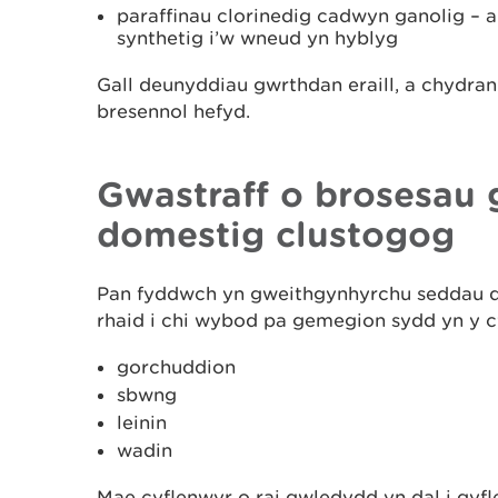
paraffinau clorinedig cadwyn ganolig – 
synthetig i’w wneud yn hyblyg
Gall deunyddiau gwrthdan eraill, a chydran
bresennol hefyd.
Gwastraff o brosesau
domestig clustogog
Pan fyddwch yn gweithgynhyrchu seddau 
rhaid i chi wybod pa gemegion sydd yn y c
gorchuddion
sbwng
leinin
wadin
Mae cyflenwyr o rai gwledydd yn dal i gyf