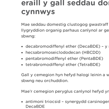
eraill y gall seddau d
cynnwys
Mae seddau domestig clustogog gwastraff 
llygryddion organig parhaus canlynol ar g
sbwng:
decabromodiffenyl ether (DecaBDE) – y 
hecsabromoseiclododecan (HBCDD)
pentabromodiffenyl ether (PentaBDE)
tetrabromodiffenyl ether (TetraBDE)
Gall y cemegion hyn hefyd halogi leinin a 
sbwng neu orchuddion.
Mae’r cemegion peryglus canlynol hefyd yn
antimoni triocsid – synergydd carsinoge
DecaBDE