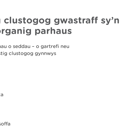
clustogog gwastraff sy’n
organig parhaus
u o seddau – o gartrefi neu
estig clustogog gynnwys
ta
soffa