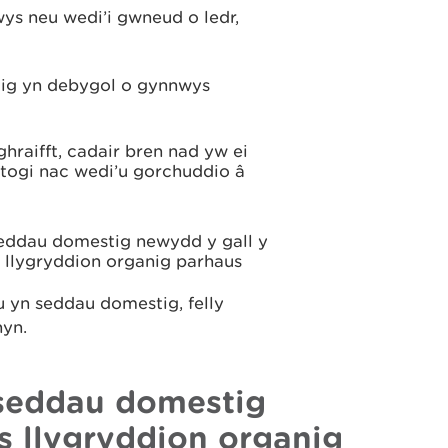
ys neu wedi’i gwneud o ledr,
tig yn debygol o gynnwys
hraifft, cadair bren nad yw ei
ustogi nac wedi’u gorchuddio â
eddau domestig newydd y gall y
llygryddion organig parhaus
u yn seddau domestig, felly
hyn.
 seddau domestig
s llygryddion organig