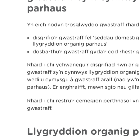
parhaus
Yn eich nodyn trosglwyddo gwastraff rhaid 
disgrifio’r gwastraff fel ‘seddau domesti
llygryddion organig parhaus’
dosbarthu’r gwastraff gyda’r cod rhestr 
Rhaid i chi ychwanegu’r disgrifiad hwn ar
gwastraff sy’n cynnwys llygryddion organi
wedi’u cymysgu â gwastraff arall (nad yw’
parhaus). Er enghraifft, mewn sgip neu gilf
Rhaid i chi restru’r cemegion perthnasol 
gwastraff.
Llygryddion organig 