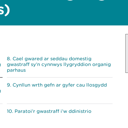
s)
Cael gwared ar seddau domestig
g
gwastraff sy’n cynnwys llygryddion organig
parhaus
Cynllun wrth gefn ar gyfer cau llosgydd
g
Paratoi’r gwastraff i’w ddinistrio