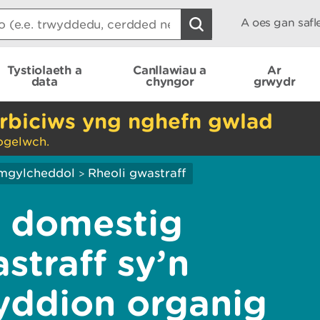
A oes gan saf
Tystiolaeth a
Canllawiau a
Ar
data
chyngor
grwydr
rbiciws yng nghefn gwlad
ogelwch.
mgylcheddol
Rheoli gwastraff
>
u domestig
straff sy’n
yddion organig