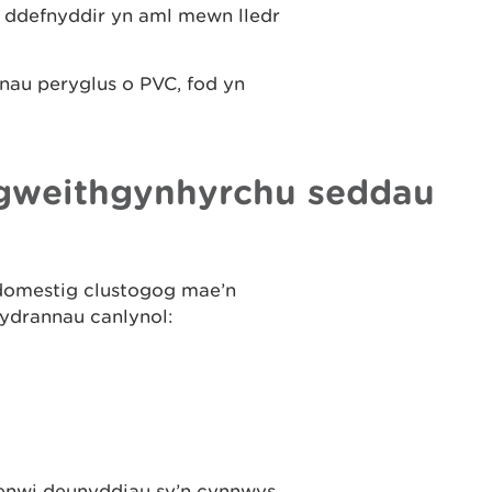
a ddefnyddir yn aml mewn lledr
nau peryglus o PVC, fod yn
 gweithgynhyrchu seddau
domestig clustogog mae’n
ydrannau canlynol:
lenwi deunyddiau sy’n cynnwys