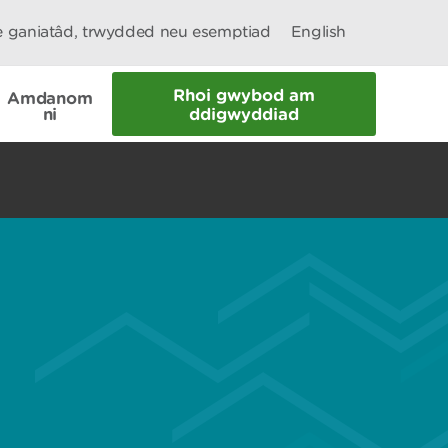
le ganiatâd, trwydded neu esemptiad
English
Rhoi gwybod am
Amdanom
ni
ddigwyddiad