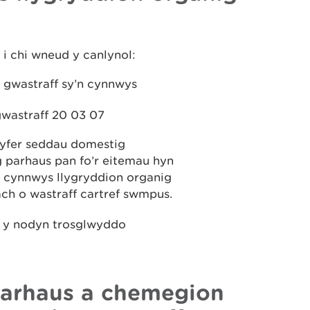
i chi wneud y canlynol:
g gwastraff sy’n cynnwys
gwastraff 20 03 07
 gyfer seddau domestig
g parhaus pan fo’r eitemau hyn
n cynnwys llygryddion organig
ach o wastraff cartref swmpus.
yn y nodyn trosglwyddo
parhaus a chemegion