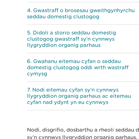
Gwastraff o brosesau gweithgynhyrchu
seddau domestig clustogog
Didoli a storio seddau domestig
clustogog gwastraff sy’n cynnwys
llygryddion organig parhaus
Gwahanu eitemau cyfan o seddau
domestig clustogog oddi wrth wastraff
cymysg
Nodi eitemau cyfan sy’n cynnwys
llygryddion organig parhaus ac eitemau
cyfan nad ydynt yn eu cynnwys
Nodi, disgrifio, dosbarthu a rheoli seddau
sy’n cynnwys llygryddion organig parhaus.