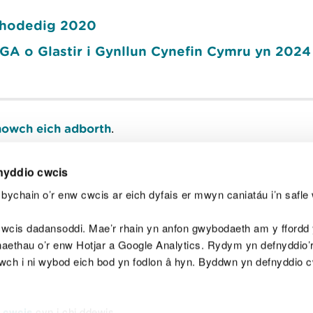
chodedig 2020
A o Glastir i Gynllun Cynefin Cymru yn 2024
owch eich adborth
.
nyddio cwcis
bychain o’r enw cwcis ar eich dyfais er mwyn caniatáu i’n safle 
Y
wcis dadansoddi. Mae’r rhain yn anfon gwybodaeth am y ffordd y
anaethau o’r enw Hotjar a Google Analytics. Rydym yn defnyddio
ewch i ni wybod eich bod yn fodlon â hyn. Byddwn yn defnyddio 
aeg
Map o'r safle
Hawlfraint
Preifatrwydd a 
 cwcis
cyn i chi ddewis.