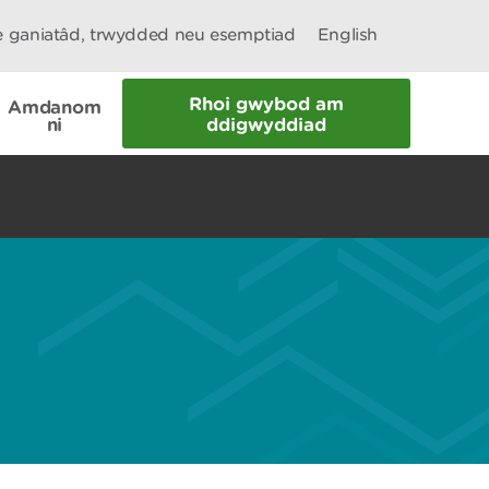
le ganiatâd, trwydded neu esemptiad
English
Rhoi gwybod am
Amdanom
ni
ddigwyddiad