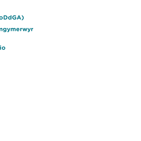
(SoDdGA)
ymgymerwyr
io