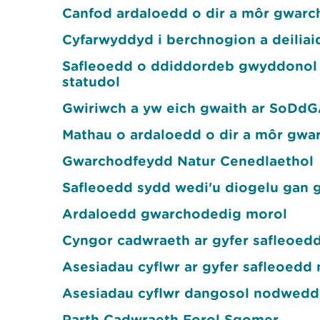
Canfod ardaloedd o dir a môr gwar
Cyfarwyddyd i berchnogion a deili
Safleoedd o ddiddordeb gwyddonol 
statudol
Gwiriwch a yw eich gwaith ar SoDd
Mathau o ardaloedd o dir a môr gwa
Gwarchodfeydd Natur Cenedlaethol
Safleoedd sydd wedi'u diogelu gan 
Ardaloedd gwarchodedig morol
Cyngor cadwraeth ar gyfer safleoed
Asesiadau cyflwr ar gyfer safleoed
Asesiadau cyflwr dangosol nodweddi
Parth Cadwraeth Forol Sgomer