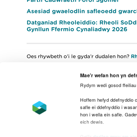
Asesiad gwaelodlin safleoedd gwar
Datganiad Rheoleiddio: Rheoli SoDdG
Gynllun Ffermio Cynaliadwy 2026
Oes rhywbeth o’i le gyda’r dudalen hon?
Rh
Mae'r wefan hon yn def
Rydym wedi gosod ffeiliau 
Cysylltu â ni
Hoffem hefyd ddefnyddio c
safle ei ddefnyddio i was
hon i wella ein safle. Gad
eich dewis.
Datganiad hygyrchedd
Safonau'r Gymr
Gellir
darllen mwy am ein