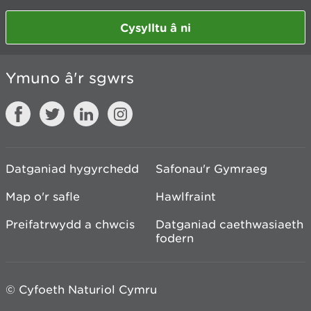
Cysylltu â ni
Ymuno â'r sgwrs
Datganiad hygyrchedd
Safonau'r Gymraeg
Map o'r safle
Hawlfraint
Preifatrwydd a chwcis
Datganiad caethwasiaeth
fodern
© Cyfoeth Naturiol Cymru