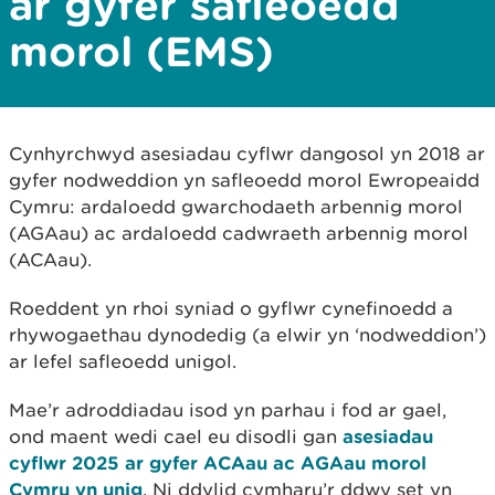
ar gyfer safleoedd
morol (EMS)
Cynhyrchwyd asesiadau cyflwr dangosol yn 2018 ar
gyfer nodweddion yn safleoedd morol Ewropeaidd
Cymru: ardaloedd gwarchodaeth arbennig morol
(AGAau) ac ardaloedd cadwraeth arbennig morol
(ACAau).
Roeddent yn rhoi syniad o gyflwr cynefinoedd a
rhywogaethau dynodedig (a elwir yn ‘nodweddion’)
ar lefel safleoedd unigol.
Mae’r adroddiadau isod yn parhau i fod ar gael,
ond maent wedi cael eu disodli gan
asesiadau
cyflwr 2025 ar gyfer ACAau ac AGAau morol
Cymru yn unig
. Ni ddylid cymharu’r ddwy set yn