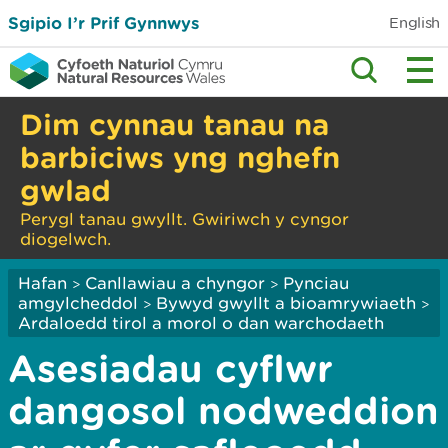
Sgipio I’r Prif Gynnwys
English
Dim cynnau tanau na
barbiciws yng nghefn
gwlad
Perygl tanau gwyllt. Gwiriwch y cyngor
diogelwch.
Hafan
Canllawiau a chyngor
Pynciau
>
>
amgylcheddol
Bywyd gwyllt a bioamrywiaeth
>
>
Ardaloedd tirol a morol o dan warchodaeth
Asesiadau cyflwr
dangosol nodweddion