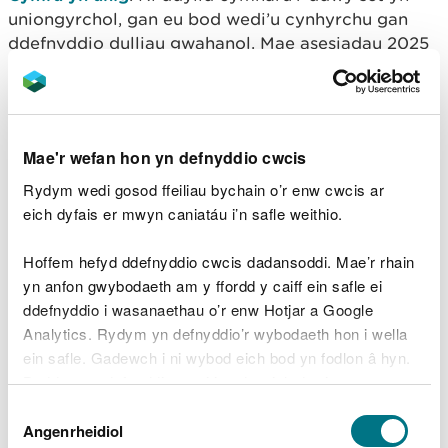
uniongyrchol, gan eu bod wedi’u cynhyrchu gan
ddefnyddio dulliau gwahanol. Mae asesiadau 2025
fwyaf defnyddiol ar gyfer rheoli safleoedd ac asesu
gweithgareddau trwyddedig.
Adroddiadau asesu cyflwr
Mae'r wefan hon yn defnyddio cwcis
nodweddion dangosol
Rydym wedi gosod ffeiliau bychain o’r enw cwcis ar
2018
eich dyfais er mwyn caniatáu i’n safle weithio.
Hoffem hefyd ddefnyddio cwcis dadansoddi. Mae’r rhain
ACA Aber Afon Dyfrdwy
yn anfon gwybodaeth am y ffordd y caiff ein safle ei
ACA y Fenai Strait a Bae Conwy
ddefnyddio i wasanaethau o’r enw Hotjar a Google
ACA Glannau Môn: Cors heli
Analytics. Rydym yn defnyddio’r wybodaeth hon i wella
ACA Bae Cemlyn Bay
ein safle. Gadewch i ni wybod eich bod yn fodlon â hyn.
ACA Pen Llŷn a’r Sarnau
Byddwn yn defnyddio cwci i gadw eich dewis.
ACA Bae Ceredigion
Dewis
ACA Arfordir Calchfaen De Orllewin Cymru
Gellir
darllen mwy am ein cwcis
cyn i chi ddewis.
Angenrheidiol
Caniatâd
ACA Sir Benfro Forol