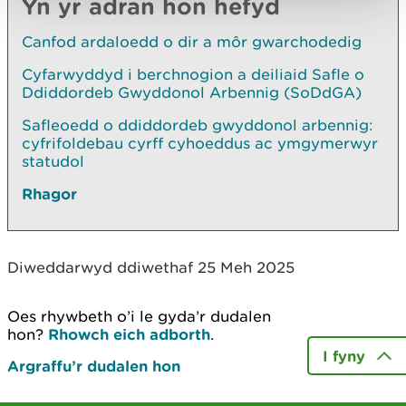
Yn yr adran hon hefyd
Canfod ardaloedd o dir a môr gwarchodedig
Cyfarwyddyd i berchnogion a deiliaid Safle o
Ddiddordeb Gwyddonol Arbennig (SoDdGA)
Safleoedd o ddiddordeb gwyddonol arbennig:
cyfrifoldebau cyrff cyhoeddus ac ymgymerwyr
statudol
Rhagor
Diweddarwyd ddiwethaf 25 Meh 2025
Oes rhywbeth o’i le gyda’r dudalen
hon?
Rhowch eich adborth
.
I fyny
Argraffu’r dudalen hon