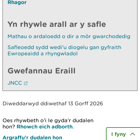
Rhagor
Yn rhywle arall ar y safle
Mathau o ardaloedd o dir a môr gwarchodedig
Safleoedd sydd wedi'u diogelu gan gyfraith
Ewropeaidd a rhyngwladol
Gwefannau Eraill
JNCC
Diweddarwyd ddiwethaf 13 Gorff 2026
Oes rhywbeth o’i le gyda’r dudalen
hon?
Rhowch eich adborth
.
I fyny
Argraffu’r dudalen hon