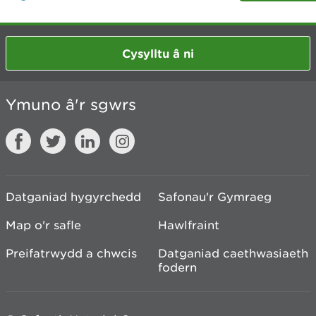
Cysylltu â ni
Ymuno â'r sgwrs
Datganiad hygyrchedd
Safonau'r Gymraeg
Map o'r safle
Hawlfraint
Preifatrwydd a chwcis
Datganiad caethwasiaeth
fodern