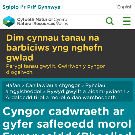
Sgipio I’r Prif Gynnwys
English
Dim cynnau tanau na
barbiciws yng nghefn
gwlad
Perygl tanau gwyllt. Gwiriwch y cyngor
diogelwch.
Hafan
Canllawiau a chyngor
Pynciau
>
>
amgylcheddol
Bywyd gwyllt a bioamrywiaeth
>
>
Ardaloedd tirol a morol o dan warchodaeth
Cyngor cadwraeth ar
gyfer safleoedd morol