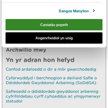
ACA Sir Benfro Forol
Dangos Manylion
ACA Pen Llŷn a’r Sarnau
Gweler yr
adroddiadau asesu cyflwr cysylltiedig ar
Caniatáu popeth
gyfer safleoedd morol Ewropeaidd
.
Angenrheidiol yn unig
Archwilio mwy
Yn yr adran hon hefyd
Canfod ardaloedd o dir a môr gwarchodedig
Cyfarwyddyd i berchnogion a deiliaid Safle o
Ddiddordeb Gwyddonol Arbennig (SoDdGA)
Safleoedd o ddiddordeb gwyddonol arbennig:
cyfrifoldebau cyrff cyhoeddus ac ymgymerwyr
statudol