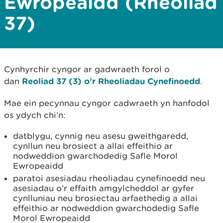
Ewropeaidd (Rheoliad
37)
Cynhyrchir cyngor ar gadwraeth forol o
dan
Reoliad 37 (3) o’r Rheoliadau Cynefinoedd
.
Mae ein pecynnau cyngor cadwraeth yn hanfodol
os ydych chi’n:
datblygu, cynnig neu asesu gweithgaredd,
cynllun neu brosiect a allai effeithio ar
nodweddion gwarchodedig Safle Morol
Ewropeaidd
paratoi asesiadau rheoliadau cynefinoedd neu
asesiadau o’r effaith amgylcheddol ar gyfer
cynlluniau neu brosiectau arfaethedig a allai
effeithio ar nodweddion gwarchodedig Safle
Morol Ewropeaidd