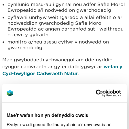
cynllunio mesurau i gynnal neu adfer Safle Morol
Ewropeaidd a’i nodweddion gwarchodedig
cyflawni unrhyw weithgaredd a allai effeithio ar
nodweddion gwarchodedig Safle Morol
Ewropeaidd ac angen darganfod sut i weithredu
o fewn y gyfraith
monitro a/neu asesu cyflwr y nodweddion
gwarchodedig
Mae gwybodaeth ychwanegol am ddefnyddio
cyngor cadwraeth ar gyfer datblygwyr ar
wefan y
Cyd-bwyllgor Cadwraeth Natur
.
Adroddiadau cyngor
cadwraeth
Mae’r fersiynau diweddaraf isod yn
Mae'r wefan hon yn defnyddio cwcis
ddiweddariadau ac yn ddiwygiadau cyflawn o
Rydym wedi gosod ffeiliau bychain o’r enw cwcis ar
unrhyw gyngor cynharach a ryddhawyd, a rhaid eu