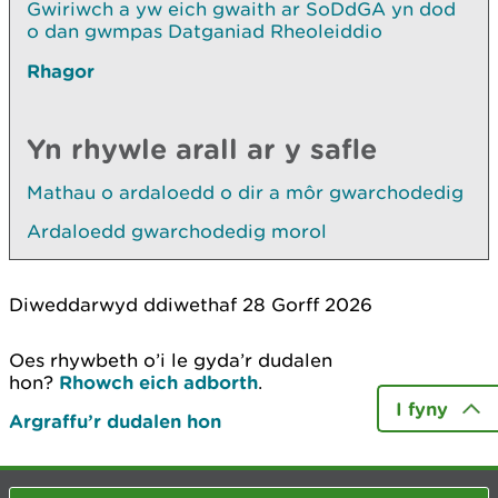
Gwiriwch a yw eich gwaith ar SoDdGA yn dod
o dan gwmpas Datganiad Rheoleiddio
Rhagor
Yn rhywle arall ar y safle
Mathau o ardaloedd o dir a môr gwarchodedig
Ardaloedd gwarchodedig morol
Diweddarwyd ddiwethaf 28 Gorff 2026
Oes rhywbeth o’i le gyda’r dudalen
hon?
Rhowch eich adborth
.
I fyny
Argraffu’r dudalen hon