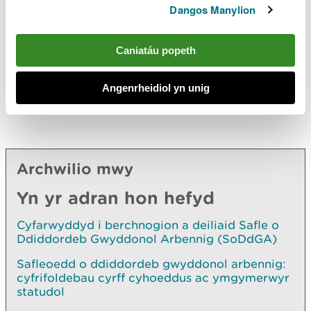
Dangos Manylion
Caniatáu popeth
Angenrheidiol yn unig
Archwilio mwy
Yn yr adran hon hefyd
Cyfarwyddyd i berchnogion a deiliaid Safle o
Ddiddordeb Gwyddonol Arbennig (SoDdGA)
Safleoedd o ddiddordeb gwyddonol arbennig:
cyfrifoldebau cyrff cyhoeddus ac ymgymerwyr
statudol