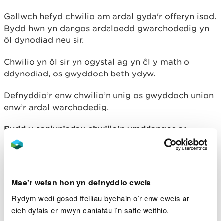
Gallwch hefyd chwilio am ardal gyda'r offeryn isod.
Bydd hwn yn dangos ardaloedd gwarchodedig yn
ôl dynodiad neu sir.
Chwilio yn ôl sir yn ogystal ag yn ôl y math o
ddynodiad, os gwyddoch beth ydyw.
Defnyddio’r enw chwilio’n unig os gwyddoch union
enw’r ardal warchodedig.
Bydd y canlyniadau chwilio’n ymddangos ar
waelod y dudalen.
Os nad yw dogfen ar gael ar gyfer ardal, ffoniwch
ni ar
0300 065 3000
(Llun-Gwener, 9am-5pm).
Mae'r wefan hon yn defnyddio cwcis
Chwilio am Safleoedd Dynodedig
Rydym wedi gosod ffeiliau bychain o’r enw cwcis ar
eich dyfais er mwyn caniatáu i’n safle weithio.
Enw: