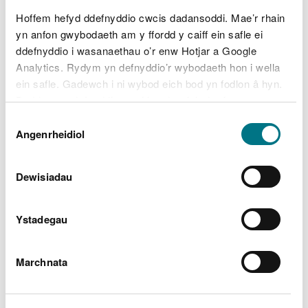
Hoffem hefyd ddefnyddio cwcis dadansoddi. Mae’r rhain
yn anfon gwybodaeth am y ffordd y caiff ein safle ei
ddefnyddio i wasanaethau o’r enw Hotjar a Google
Sir:
Analytics. Rydym yn defnyddio’r wybodaeth hon i wella
ein safle. Gadewch i ni wybod eich bod yn fodlon â hyn.
Byddwn yn defnyddio cwci i gadw eich dewis.
Dewis
Gellir
darllen mwy am ein cwcis
cyn i chi ddewis.
Angenrheidiol
Caniatâd
Dewisiadau
Math o ddynodiad:
Ystadegau
Marchnata