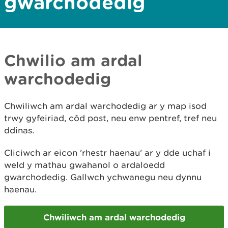
gwarchodedig
Chwilio am ardal
warchodedig
​Chwiliwch am ardal warchodedig ar y map isod
trwy gyfeiriad, côd post, neu enw pentref, tref neu
ddinas.
Cliciwch ar eicon 'rhestr haenau' ar y dde uchaf i
weld y mathau gwahanol o ardaloedd
gwarchodedig. Gallwch ychwanegu neu dynnu
haenau.
Chwiliwch am ardal warchodedig