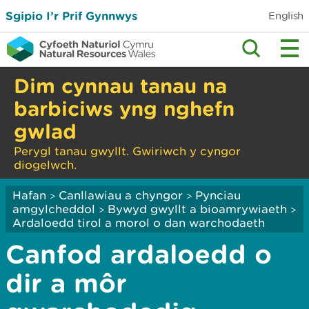
Sgipio I’r Prif Gynnwys
English
Dim cynnau tanau na
barbiciws yng nghefn
gwlad
Perygl tanau gwyllt. Gwiriwch y cyngor
diogelwch.
Hafan
Canllawiau a chyngor
Pynciau
>
>
amgylcheddol
Bywyd gwyllt a bioamrywiaeth
>
>
Ardaloedd tirol a morol o dan warchodaeth
Canfod ardaloedd o
dir a môr