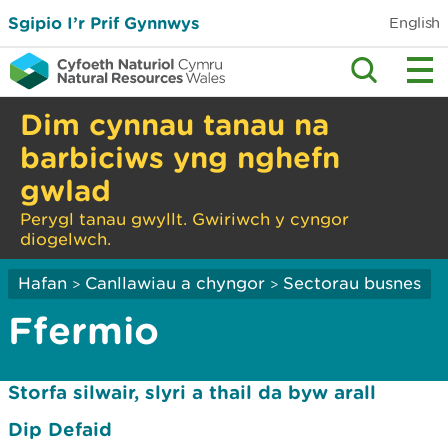
Sgipio I’r Prif Gynnwys
English
Dim cynnau tanau na
barbiciws yng nghefn
gwlad
Perygl tanau gwyllt. Gwiriwch y cyngor
diogelwch.
Hafan
Canllawiau a chyngor
Sectorau busnes
>
>
Ffermio
Storfa silwair, slyri a thail da byw arall
Dip Defaid