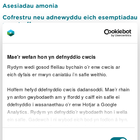
Asesiadau amonia
Cofrestru neu adnewyddu eich esemptiadau
gwastraff
Sut i gael gwared ar ddŵr a diheintydd yn
ddiogel ar ôl brigiadau clefyd anifeiliaid
Sut i storio, rheoli a gwaredu deunyddiau
Mae'r wefan hon yn defnyddio cwcis
amaethyddol mewn amgylchiadau
Rydym wedi gosod ffeiliau bychain o’r enw cwcis ar
eithriadol
eich dyfais er mwyn caniatáu i’n safle weithio.
Cynlluniau Sicrwydd Moch a Dofednod
Hoffem hefyd ddefnyddio cwcis dadansoddi. Mae’r rhain
Rheoli dŵr ac ansawdd
yn anfon gwybodaeth am y ffordd y caiff ein safle ei
Fforwm Rheoli Tir Cymru
ddefnyddio i wasanaethau o’r enw Hotjar a Google
Analytics. Rydym yn defnyddio’r wybodaeth hon i wella
Is-grŵp y Fforwm Rheoli Tir Cymru ar
ein safle. Gadewch i ni wybod eich bod yn fodlon â hyn.
lygredd amaethyddol
Byddwn yn defnyddio cwci i gadw eich dewis.
Algâu gwyrddlas
Dewis