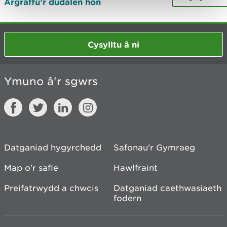
Argraffu’r dudalen hon
Cysylltu â ni
Ymuno â'r sgwrs
Datganiad hygyrchedd
Safonau'r Gymraeg
Map o'r safle
Hawlfraint
Preifatrwydd a chwcis
Datganiad caethwasiaeth
fodern