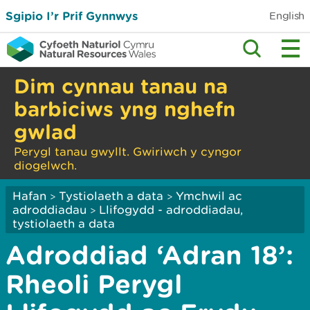
Sgipio I’r Prif Gynnwys
English
Dim cynnau tanau na
barbiciws yng nghefn
gwlad
Perygl tanau gwyllt. Gwiriwch y cyngor
diogelwch.
Hafan
Tystiolaeth a data
Ymchwil ac
>
>
adroddiadau
Llifogydd - adroddiadau,
>
tystiolaeth a data
Adroddiad ‘Adran 18’:
Rheoli Perygl