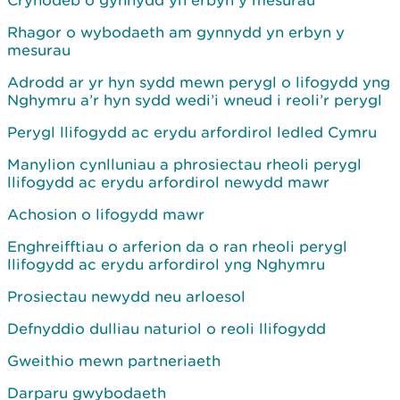
Crynodeb o gynnydd yn erbyn y mesurau
Rhagor o wybodaeth am gynnydd yn erbyn y
mesurau
Adrodd ar yr hyn sydd mewn perygl o lifogydd yng
Nghymru a’r hyn sydd wedi’i wneud i reoli’r perygl
Perygl llifogydd ac erydu arfordirol ledled Cymru
Manylion cynlluniau a phrosiectau rheoli perygl
llifogydd ac erydu arfordirol newydd mawr
Achosion o lifogydd mawr
Enghreifftiau o arferion da o ran rheoli perygl
llifogydd ac erydu arfordirol yng Nghymru
Prosiectau newydd neu arloesol
Defnyddio dulliau naturiol o reoli llifogydd
Gweithio mewn partneriaeth
Darparu gwybodaeth