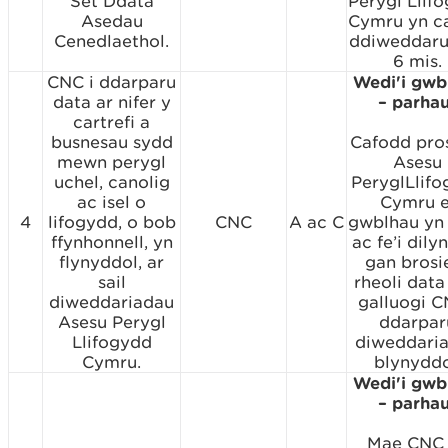
Set Ddata
Perygl Llif
Asedau
Cymru yn ca
Cenedlaethol.
ddiweddaru
6 mis.
CNC i ddarparu
Wedi'i gwb
data ar nifer y
– parha
cartrefi a
busnesau sydd
Cafodd pro
mewn perygl
Asesu
uchel, canolig
PeryglLlif
ac isel o
Cymru e
4
lifogydd, o bob
CNC
A ac C
gwblhau yn
ffynhonnell, yn
ac fe’i dil
flynyddol, ar
gan brosi
sail
rheoli data
diweddariadau
galluogi C
Asesu Perygl
ddarpar
Llifogydd
diweddari
Cymru.
blynyddo
Wedi'i gwb
– parha
Mae CNC