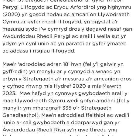
Perygl Llifogydd ac Erydu Arfordirol yng Nghymru
(2020) yn gosod nodau ac amcanion Llywodraeth
Cymru ar gyfer rheoli llifogydd, yn ogystal â’r
mesurau sydd i’w cymryd dros y degawd nesaf gan
Awdurdodau Rheoli Perygl ac eraill i wella sut yr
ydym yn cynllunio ac yn paratoi ar gyfer ymateb
ac addasu i risgiau llifogydd.
Mae’r ‘adroddiad adran 18’ hwn (fel y’i gelwir yn
gyffredin) yn manylu ar y cynnydd a wnaed yn
erbyn y Strategaeth a’r mesurau a’r amcanion dros
y cyfnod rhwng mis Hydref 2020 a mis Mawrth
2023. Mae hefyd yn cynnwys gwybodaeth arall y
mae Llywodraeth Cymru wedi gofyn amdani (fel y
manylir ym mharagraff 335 o’r Strategaeth
Genedlaethol). Mae’n adroddiad ffeithiol ac wedi’i
lunio ar sail gwybodaeth a ddarparwyd gan yr
Awdurdodau Rheoli Risg sy’n gweithredu yng