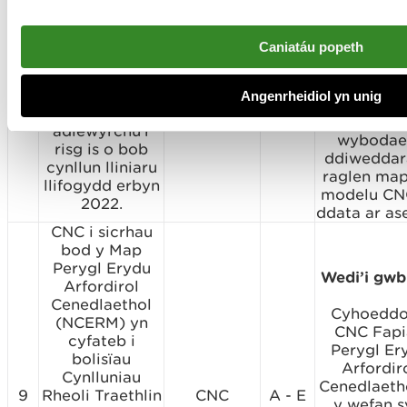
ddefnyddio’r
Gronfa Ddata
Mae Ma
Asedau
Caniatáu popeth
Llifogydd 
Cenedlaethol i
yn cael 
sicrhau bod
ddiweddaru
8
Map Llifogydd
CNC
A - D
Angenrheidiol yn unig
6 mis g
Cymru yn
ddefnyddi
adlewyrchu’r
wybodae
risg is o bob
ddiweddar
cynllun lliniaru
raglen map
llifogydd erbyn
modelu CNC
2022.
ddata ar as
CNC i sicrhau
bod y Map
Perygl Erydu
Wedi’i gwb
Arfordirol
Cenedlaethol
Cyhoedd
(NCERM) yn
CNC Fapi
cyfateb i
Perygl Er
bolisïau
Arfordir
Cynlluniau
Cenedlaeth
9
Rheoli Traethlin
CNC
A - E
y wefan s