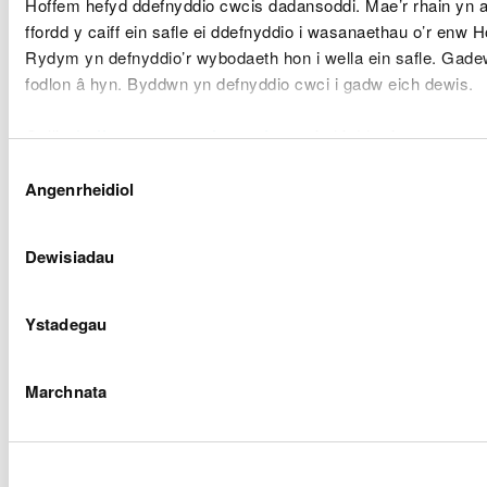
Hoffem hefyd ddefnyddio cwcis dadansoddi. Mae’r rhain yn
Bydd CNC yn
ffordd y caiff ein safle ei ddefnyddio i wasanaethau o’r enw H
gweithio gydag
Wedi'i gwb
Rydym yn defnyddio’r wybodaeth hon i wella ein safle. Gade
awdurdodau
– parha
fodlon â hyn. Byddwn yn defnyddio cwci i gadw eich dewis.
lleol i ddatblygu
proses i sicrhau
Wrth
bod pob
Gellir
darllen mwy am ein cwcis
cyn i chi ddewis.
ddatblyg
diweddariad yn
Gronfa Dd
Dewis
cael ei
Aseda
Angenrheidiol
Caniatâd
ymgorffori yn y
CNC,
Llifogy
Gronfa Ddata
7
awdurdodau
A - D
Cenedlaet
Asedau
lleol
datblygodd
Dewisiadau
Cenedlaethol o
broses a g
fewn 6 mis i
sydd i’
unrhyw waith a
defnyddio
Ystadegau
gwblhawyd, neu
ALlLlAau
unrhyw
gyflwyn
newidiadau
unrhyw
Marchnata
sydd eu hangen
newidiad
fel arall, erbyn
diwedd 2021.
Wedi'i gwb
CNC i
– parha