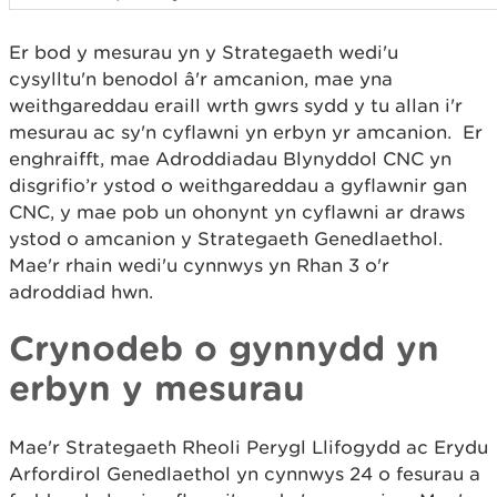
Er bod y mesurau yn y Strategaeth wedi'u
cysylltu'n benodol â'r amcanion, mae yna
weithgareddau eraill wrth gwrs sydd y tu allan i'r
mesurau ac sy'n cyflawni yn erbyn yr amcanion. Er
enghraifft, mae Adroddiadau Blynyddol CNC yn
disgrifio’r ystod o weithgareddau a gyflawnir gan
CNC, y mae pob un ohonynt yn cyflawni ar draws
ystod o amcanion y Strategaeth Genedlaethol.
Mae'r rhain wedi'u cynnwys yn Rhan 3 o'r
adroddiad hwn.
Crynodeb o gynnydd yn
erbyn y mesurau
Mae'r Strategaeth Rheoli Perygl Llifogydd ac Erydu
Arfordirol Genedlaethol yn cynnwys 24 o fesurau a