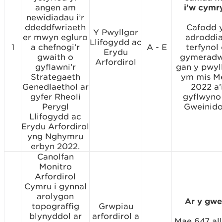
angen am
i’w cymr
newidiadau i’r
ddeddfwriaeth
Cafodd 
Y Pwyllgor
er mwyn egluro
adroddi
Llifogydd ac
1
a chefnogi’r
A - E
terfynol 
Erydu
gwaith o
gymerad
Arfordirol
gyflawni’r
gan y pwyl
Strategaeth
ym mis M
Genedlaethol ar
2022 a’
gyfer Rheoli
gyflwyno 
Perygl
Gweinido
Llifogydd ac
Erydu Arfordirol
yng Nghymru
erbyn 2022.
Canolfan
Monitro
Arfordirol
Cymru i gynnal
arolygon
Ar y gwei
topograffig
Grwpiau
blynyddol ar
arfordirol a
Mae 647 al