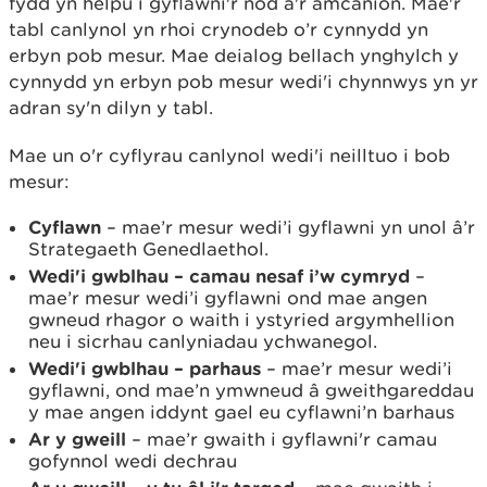
fydd yn helpu i gyflawni'r nod a'r amcanion. Mae'r
tabl canlynol yn rhoi crynodeb o’r cynnydd yn
erbyn pob mesur. Mae deialog bellach ynghylch y
cynnydd yn erbyn pob mesur wedi'i chynnwys yn yr
adran sy'n dilyn y tabl.
Mae un o'r cyflyrau canlynol wedi'i neilltuo i bob
mesur:
Cyflawn
– mae’r mesur wedi’i gyflawni yn unol â’r
Strategaeth Genedlaethol.
Wedi'i gwblhau – camau nesaf i’w cymryd
–
mae’r mesur wedi’i gyflawni ond mae angen
gwneud rhagor o waith i ystyried argymhellion
neu i sicrhau canlyniadau ychwanegol.
Wedi'i gwblhau – parhaus
– mae’r mesur wedi’i
gyflawni, ond mae’n ymwneud â gweithgareddau
y mae angen iddynt gael eu cyflawni’n barhaus
Ar y gweill
– mae’r gwaith i gyflawni'r camau
gofynnol wedi dechrau