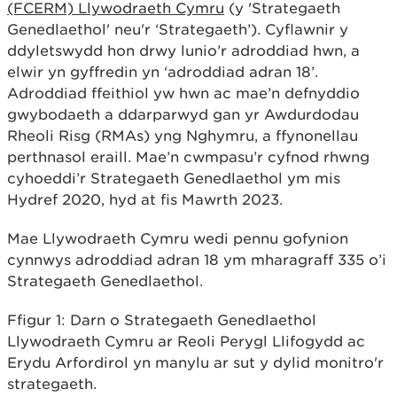
(FCERM) Llywodraeth Cymru
(y 'Strategaeth
Genedlaethol' neu'r ‘Strategaeth’). Cyflawnir y
ddyletswydd hon drwy lunio’r adroddiad hwn, a
elwir yn gyffredin yn ‘adroddiad adran 18’.
Adroddiad ffeithiol yw hwn ac mae’n defnyddio
gwybodaeth a ddarparwyd gan yr Awdurdodau
Rheoli Risg (RMAs) yng Nghymru, a ffynonellau
perthnasol eraill. Mae’n cwmpasu’r cyfnod rhwng
cyhoeddi’r Strategaeth Genedlaethol ym mis
Hydref 2020, hyd at fis Mawrth 2023.
Mae Llywodraeth Cymru wedi pennu gofynion
cynnwys adroddiad adran 18 ym mharagraff 335 o’i
Strategaeth Genedlaethol.
Ffigur 1: Darn o Strategaeth Genedlaethol
Llywodraeth Cymru ar Reoli Perygl Llifogydd ac
Erydu Arfordirol yn manylu ar sut y dylid monitro'r
strategaeth.