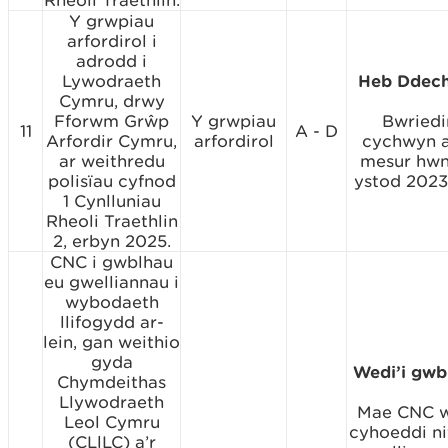
Y grwpiau
arfordirol i
adrodd i
Lywodraeth
Heb Ddech
Cymru, drwy
Fforwm Grŵp
Y grwpiau
Bwriedi
11
A - D
Arfordir Cymru,
arfordirol
cychwyn a
ar weithredu
mesur hwn
polisïau cyfnod
ystod 2023
1 Cynlluniau
Rheoli Traethlin
2, erbyn 2025.
CNC i gwblhau
eu gwelliannau i
wybodaeth
llifogydd ar-
lein, gan weithio
gyda
Wedi’i gwb
Chymdeithas
Llywodraeth
Mae CNC w
Leol Cymru
cyhoeddi ni
(CLlLC) a’r