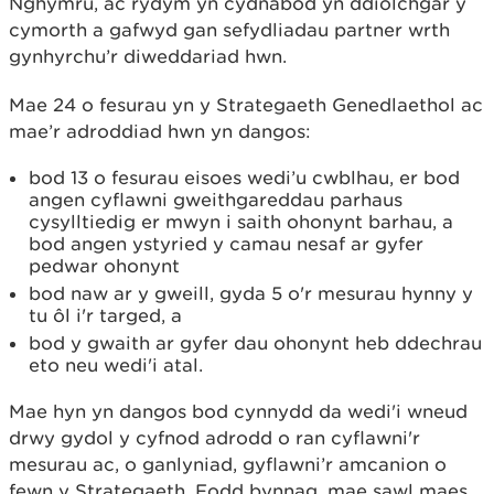
Nghymru, ac rydym yn cydnabod yn ddiolchgar y
cymorth a gafwyd gan sefydliadau partner wrth
gynhyrchu’r diweddariad hwn.
Mae 24 o fesurau yn y Strategaeth Genedlaethol ac
mae’r adroddiad hwn yn dangos:
bod 13 o fesurau eisoes wedi’u cwblhau, er bod
angen cyflawni gweithgareddau parhaus
cysylltiedig er mwyn i saith ohonynt barhau, a
bod angen ystyried y camau nesaf ar gyfer
pedwar ohonynt
bod naw ar y gweill, gyda 5 o'r mesurau hynny y
tu ôl i'r targed, a
bod y gwaith ar gyfer dau ohonynt heb ddechrau
eto neu wedi'i atal.
Mae hyn yn dangos bod cynnydd da wedi'i wneud
drwy gydol y cyfnod adrodd o ran cyflawni'r
mesurau ac, o ganlyniad, gyflawni’r amcanion o
fewn y Strategaeth. Fodd bynnag, mae sawl maes