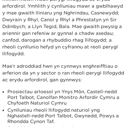
arfordirol. Ymhlith y cynlluniau mawr a gwblhawyd
y mae gwaith lliniaru yng Nghrindau, Casnewydd;
Dwyrain y Rhyl, Canol y Rhyl a Phrestatyn yn Sir
Ddinbych; a Llyn Tegid, Bala. Mae gwaith pwysig a
ariennir gan refeniw ar gynnal a chadw asedau;
canfod, darogan a rhybuddio rhag llifogydd; a
rheoli cynllunio hefyd yn cyfrannu at reoli perygl
llifogydd.
Mae’r adroddiad hwn yn cynnwys enghreifftiau o
arferion da yn y sector o ran rheoli perygl llifogydd
ac erydu arfordirol, gan gynnwys:
Prosiectau arloesol yn Ynys Môn, Castell-nedd
Port Talbot, Canolfan Monitro Arfordir Cymru a
Chyfoeth Naturiol Cymru
Cynlluniau rheoli llifogydd naturiol yng
Nghastell-nedd Port Talbot, Gwynedd, Powys a
Rhondda Cynon Taf.