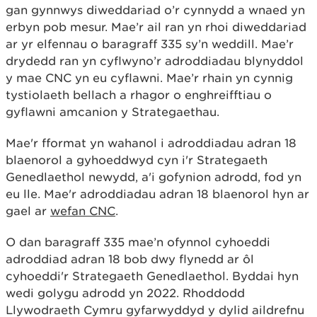
gan gynnwys diweddariad o’r cynnydd a wnaed yn
erbyn pob mesur. Mae’r ail ran yn rhoi diweddariad
ar yr elfennau o baragraff 335 sy’n weddill. Mae’r
drydedd ran yn cyflwyno’r adroddiadau blynyddol
y mae CNC yn eu cyflawni. Mae’r rhain yn cynnig
tystiolaeth bellach a rhagor o enghreifftiau o
gyflawni amcanion y Strategaethau.
Mae'r fformat yn wahanol i adroddiadau adran 18
blaenorol a gyhoeddwyd cyn i'r Strategaeth
Genedlaethol newydd, a'i gofynion adrodd, fod yn
eu lle. Mae'r adroddiadau adran 18 blaenorol hyn ar
gael ar
wefan CNC
.
O dan baragraff 335 mae’n ofynnol cyhoeddi
adroddiad adran 18 bob dwy flynedd ar ôl
cyhoeddi'r Strategaeth Genedlaethol. Byddai hyn
wedi golygu adrodd yn 2022. Rhoddodd
Llywodraeth Cymru gyfarwyddyd y dylid aildrefnu