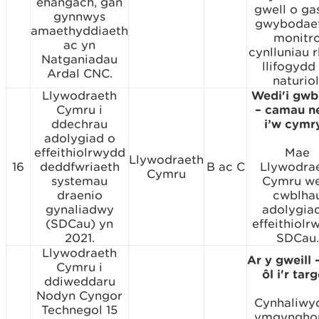
ehangach, gan
gwell o ga
gynnwys
gwybodaet
amaethyddiaeth
monitr
ac yn
cynlluniau r
Natganiadau
llifogydd
Ardal CNC.
naturiol
Llywodraeth
Wedi'i gwb
Cymru i
– camau n
ddechrau
i’w cymr
adolygiad o
effeithiolrwydd
Mae
Llywodraeth
16
deddfwriaeth
B ac C
Llywodra
Cymru
systemau
Cymru we
draenio
cwblha
gynaliadwy
adolygia
(SDCau) yn
effeithiolr
2021.
SDCau.
Llywodraeth
Ar y gweill 
Cymru i
ôl i'r tar
ddiweddaru
Nodyn Cyngor
Cynhaliwyd
Technegol 15
ymgynghor