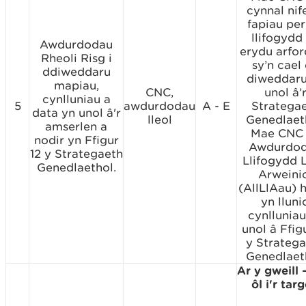
cynnal nif
fapiau per
llifogydd
Awdurdodau
erydu arfor
Rheoli Risg i
sy’n cael
ddiweddaru
diweddaru
mapiau,
CNC,
unol â’
cynlluniau a
5
awdurdodau
A - E
Stratega
data yn unol â'r
lleol
Genedlaet
amserlen a
Mae CNC
nodir yn Ffigur
Awdurdo
12 y Strategaeth
Llifogydd L
Genedlaethol.
Arweini
(AllLlAau) 
yn lluni
cynlluniau
unol â Ffig
y Strateg
Genedlaet
Ar y gweill 
ôl i'r tar