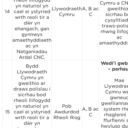
Cymru a CN
yn naturiol yn
Llywodraeth
A, B ac
gweithio
14
cael ei ystyried
Cymru
C
sicrhau 
wrth reoli tir a
cysylltia
dŵr yn
traws-polis
ehangach, gan
rhwng llif
gynnwys
ac
amaethyddiaeth
amaethyddi
ac yn
Natganiadau
Ardal CNC.
Wedi'i gwb
Bydd
– parha
Llywodraeth
Cymru yn
Mae
gweithio ar
Llywodra
draws polisïau i
Cymru we
sicrhau bod
gwneu
rheoli llifogydd
gwelliannau
yn naturiol yn
Pob
A, B ac
system rhe
15
cael ei ystyried
Awdurdod
C
rhaglenni 
wrth reoli tir a
Rheoli Risg
ffurflenni 
dŵr yn
hwyluso dul