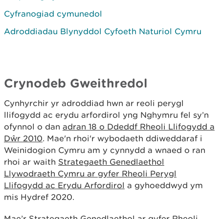
Cyfranogiad cymunedol
Adroddiadau Blynyddol Cyfoeth Naturiol Cymru
Crynodeb Gweithredol
Cynhyrchir yr adroddiad hwn ar reoli perygl
llifogydd ac erydu arfordirol yng Nghymru fel sy’n
ofynnol o dan
adran 18 o Ddeddf Rheoli Llifogydd a
Dŵr 2010
. Mae'n rhoi'r wybodaeth ddiweddaraf i
Weinidogion Cymru am y cynnydd a wnaed o ran
rhoi ar waith
Strategaeth Genedlaethol
Llywodraeth Cymru ar gyfer Rheoli Perygl
Llifogydd ac Erydu Arfordirol
a gyhoeddwyd ym
mis Hydref 2020.
Mae’r Strategaeth Genedlaethol ar gyfer Rheoli