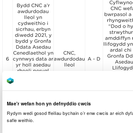
Cyflwyno
Bydd CNC a’r
CNC wef
awdurdodau
bwrpasol a
lleol yn
rhyngweit
cydweithio i
“Dod o hy
sicrhau, erbyn
strwythu
diwedd 2021, y
amddiffyn 
bydd y Gronfa
llifogydd yn
Ddata Asedau
ardal chi
Cenedlaethol yn
CNC,
Gronfa Dd
6
cynnwys data ar
awdurdodau
A - D
Aseda
yr holl asedau
lleol
Llifogy
rheoli perygl
Cenedlaeth
llifogydd ac
ym mis Rha
erydu arfordirol
2021 ac ar
y mae’r
ceir data 
Awdurdodau
wedi’i
Rheoli Risg yn
Mae'r wefan hon yn defnyddio cwcis
ddosbarth
berchen arnynt
arwyddoc
neu’n eu dynodi.
Rydym wedi gosod ffeiliau bychain o’r enw cwcis ar eich dyf
gan 20 alla
safle weithio.
22 ALlLlA 
ogystal â 
CNC).