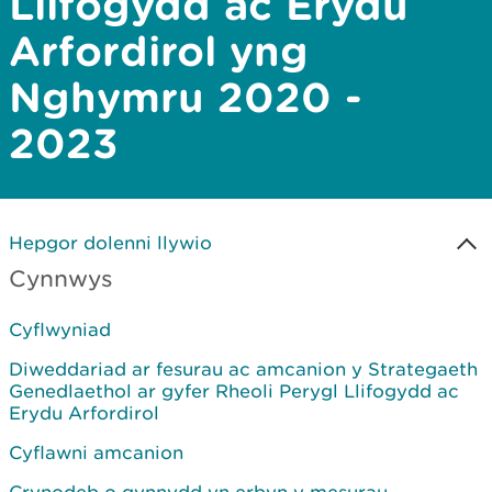
Llifogydd ac Erydu
Arfordirol yng
Nghymru 2020 -
2023
Hepgor dolenni llywio
Cynnwys
Cyflwyniad
Diweddariad ar fesurau ac amcanion y Strategaeth
Genedlaethol ar gyfer Rheoli Perygl Llifogydd ac
Erydu Arfordirol
Cyflawni amcanion