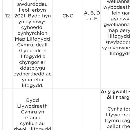
wellianna
awdurdodau
wybodaeth
lleol, erbyn
A, B, D
lein ga
12
2021. Bydd hyn
CNC
ac E
gynnwy
yn cynnwys
gwelliannau
cyhoeddi
map pery
cynhyrchion
llifogydd
Map Llifogydd
gwyboda
Cymru, deall
sy’n ymwne
rhybuddion
llifogyd
llifogydd a
chyngor ar
ddatblygu
cydnerthedd ac
ymateb i
lifogydd.
Ar y gweill 
ôl i'r tar
Bydd
Llywodraeth
Cynhalio
Cymru yn
Llywodra
ariannu
Cymru rag
cynlluniau
beilot rhe
rheoli llifogydd