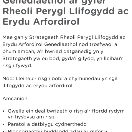
Rheoli Perygl Llifogydd ac
Erydu Arfordirol
Mae gan y Strategaeth Rheoli Perygl Llifogydd ac
Erydu Arfordirol Genedlaethol nod trosfwaol a
phum amcan
,
a’r bwriad datganedig yn y
Strategaeth yw eu bod, gyda'i gilydd, yn lleihau'r
risg i fywyd.
Nod: Lleihau’r risg i bobl a chymunedau yn sgil
llifogydd ac erydu arfordirol
Amcanion:
Gwella ein dealltwriaeth o risg a'r ffordd rydym
yn hysbysu am risg
Paratoi a datblygu cydnerthedd
Blaenoriaethu buddsoddiadau ar gyfer y