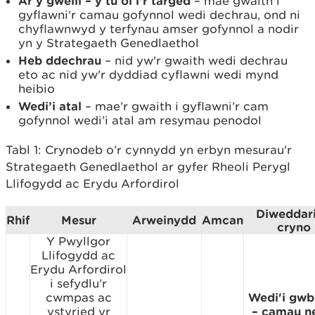
Ar y gweill – y tu ôl i'r targed
– mae gwaith i
gyflawni'r camau gofynnol wedi dechrau, ond ni
chyflawnwyd y terfynau amser gofynnol a nodir
yn y Strategaeth Genedlaethol
Heb ddechrau
– nid yw'r gwaith wedi dechrau
eto ac nid yw'r dyddiad cyflawni wedi mynd
heibio
Wedi’i atal
– mae’r gwaith i gyflawni’r cam
gofynnol wedi’i atal am resymau penodol
Tabl 1: Crynodeb o’r cynnydd yn erbyn mesurau'r
Strategaeth Genedlaethol ar gyfer Rheoli Perygl
Llifogydd ac Erydu Arfordirol
Diweddar
Rhif
Mesur
Arweinydd
Amcan
cryno
Y Pwyllgor
Llifogydd ac
Erydu Arfordirol
i sefydlu’r
cwmpas ac
Wedi'i gwb
ystyried yr
– camau n