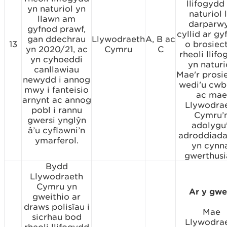
llifogydd
yn naturiol yn
naturiol l
llawn am
darparw
gyfnod prawf,
cyllid ar gy
gan ddechrau
Llywodraeth
A, B ac
13
o brosiec
yn 2020/21, ac
Cymru
C
rheoli llif
yn cyhoeddi
yn naturi
canllawiau
Mae'r prosi
newydd i annog
wedi'u cwb
mwy i fanteisio
ac mae
arnynt ac annog
Llywodra
pobl i rannu
Cymru’
gwersi ynglŷn
adolygu
â’u cyflawni’n
adroddiada
ymarferol.
yn cynn
gwerthusi
Bydd
Llywodraeth
Cymru yn
Ar y gwei
gweithio ar
draws polisïau i
Mae
sicrhau bod
Llywodra
rheoli llifogydd