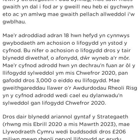
gwaith yn dal i fod ar y gweill neu heb ei gychwyn
eto ac yn amlwg mae gwaith pellach allweddol i'w
gwblhau.
Mae’r adroddiad adran 18 hwn hefyd yn cynnwys
gwybodaeth am achosion o lifogydd yn ystod y
cyfnod. Bu nifer o achosion o lifogydd dros y tair
blynedd diwethaf, o afonydd, dŵr wyneb a'r môr.
Mae’r cyfnod adrodd hwn yn dechrau’n fuan ar ôl y
llifogydd sylweddol ym mis Chwefror 2020, pan
gafodd dros 3,000 o eiddo eu llifogydd. Mae
gweithgareddau llawer o’r Awdurdodau Rheoli Risg
yn y cyfnod adrodd wedi cael eu dylanwadu’n
sylweddol gan lifogydd Chwefror 2020.
Dros dair blynedd ariannol gyntaf y Strategaeth
(rhwng mis Ebrill 2020 a mis Mawrth 2023), mae
Llywodraeth Cymru wedi buddsoddi dros £206
miliwn mewn rheoli perygl llifogydd ac erydu