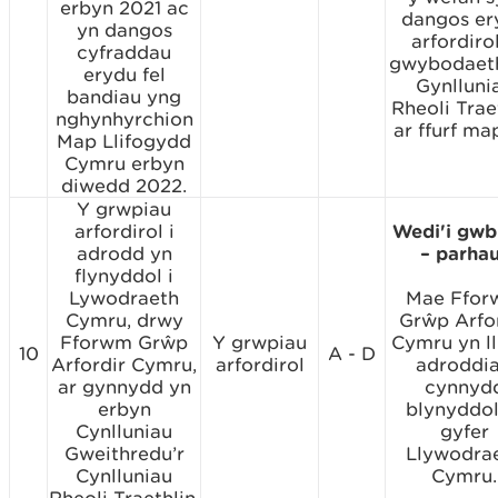
erbyn 2021 ac
dangos er
yn dangos
arfordiro
cyfraddau
gwybodaet
erydu fel
Gynlluni
bandiau yng
Rheoli Trae
nghynhyrchion
ar ffurf ma
Map Llifogydd
Cymru erbyn
diwedd 2022.
Y grwpiau
arfordirol i
Wedi'i gwb
adrodd yn
– parha
flynyddol i
Lywodraeth
Mae Ffo
Cymru, drwy
Grŵp Arfo
Fforwm Grŵp
Y grwpiau
Cymru yn l
10
A - D
Arfordir Cymru,
arfordirol
adroddi
ar gynnydd yn
cynnyd
erbyn
blynyddol
Cynlluniau
gyfer
Gweithredu’r
Llywodra
Cynlluniau
Cymru.
Rheoli Traethlin.