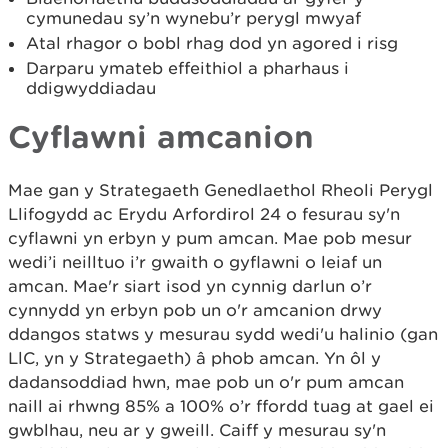
cymunedau sy’n wynebu’r perygl mwyaf
Atal rhagor o bobl rhag dod yn agored i risg
Darparu ymateb effeithiol a pharhaus i
ddigwyddiadau
Cyflawni amcanion
Mae gan y Strategaeth Genedlaethol Rheoli Perygl
Llifogydd ac Erydu Arfordirol 24 o fesurau sy'n
cyflawni yn erbyn y pum amcan. Mae pob mesur
wedi’i neilltuo i’r gwaith o gyflawni o leiaf un
amcan. Mae'r siart isod yn cynnig darlun o’r
cynnydd yn erbyn pob un o'r amcanion drwy
ddangos statws y mesurau sydd wedi'u halinio (gan
LlC, yn y Strategaeth) â phob amcan. Yn ôl y
dadansoddiad hwn, mae pob un o'r pum amcan
naill ai rhwng 85% a 100% o’r ffordd tuag at gael ei
gwblhau, neu ar y gweill. Caiff y mesurau sy'n