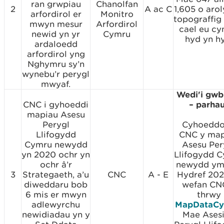
ran grwpiau
Chanolfan
2
A ac C
1,605 o aro
arfordirol er
Monitro
topograffig
mwyn mesur
Arfordirol
cael eu cy
newid yn yr
Cymru
hyd yn hy
ardaloedd
arfordirol yng
Nghymru sy’n
wynebu’r perygl
mwyaf.
Wedi'i gwb
CNC i gyhoeddi
– parha
mapiau Asesu
Perygl
Cyhoedd
Llifogydd
CNC y map
Cymru newydd
Asesu Per
yn 2020 ochr yn
Llifogydd 
ochr â’r
newydd ym
3
Strategaeth, a’u
CNC
A - E
Hydref 202
diweddaru bob
wefan CN
6 mis er mwyn
thrwy
adlewyrchu
MapDataC
newidiadau yn y
Mae Ases