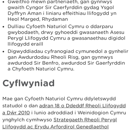
Gweithio mewn partneriaeth, gan gynnwys
gwaith Cyngor Sir Caerfyrddin gydag Ysgol
Dyffryn Aman i liniaru effeithiau llifogydd yn
Heol Marged, Rhydaman
Dulliau Cyfoeth Naturiol Cymru o ddarparu
gwybodaeth, drwy gyhoeddi gwasanaeth Asesu
Perygl Llifogydd Cymru a gwasanaethau digidol
llifogydd eraill
Digwyddiadau cyfranogiad cymunedol a gynhelir
gan Awdurdodau Rheoli Risg, gan gynnwys
awdurdod Sir Benfro, awdurdod Sir Gaerfyrddin
a Chyfoeth Naturiol Cymru.
Cyflwyniad
Mae gan Cyfoeth Naturiol Cymru ddyletswydd
statudol o dan
adran 18 o Ddeddf Rheoli Llifogydd
a Dŵr 2010
i lunio adroddiad i Weinidogion Cymru
ynghylch cymhwyso
Strategaeth Rheoli Perygl
Llifogydd ac Erydu Arfordirol Genedlaethol