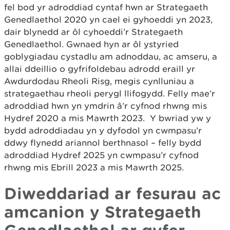
fel bod yr adroddiad cyntaf hwn ar Strategaeth
Genedlaethol 2020 yn cael ei gyhoeddi yn 2023,
dair blynedd ar ôl cyhoeddi’r Strategaeth
Genedlaethol. Gwnaed hyn ar ôl ystyried
goblygiadau cystadlu am adnoddau, ac amseru, a
allai ddeillio o gyfrifoldebau adrodd eraill yr
Awdurdodau Rheoli Risg, megis cynlluniau a
strategaethau rheoli perygl llifogydd. Felly mae’r
adroddiad hwn yn ymdrin â’r cyfnod rhwng mis
Hydref 2020 a mis Mawrth 2023. Y bwriad yw y
bydd adroddiadau yn y dyfodol yn cwmpasu’r
ddwy flynedd ariannol berthnasol – felly bydd
adroddiad Hydref 2025 yn cwmpasu’r cyfnod
rhwng mis Ebrill 2023 a mis Mawrth 2025.
Diweddariad ar fesurau ac
amcanion y Strategaeth
Genedlaethol ar gyfer