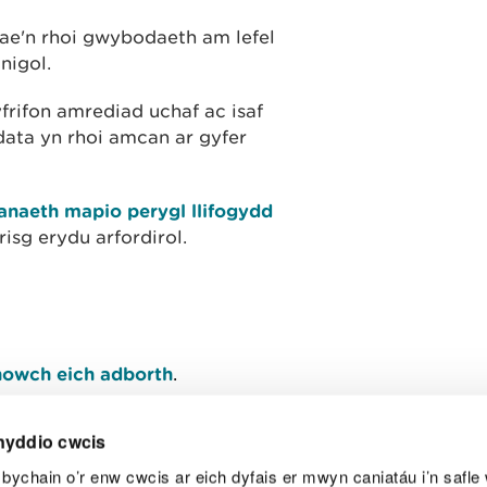
ae'n rhoi gwybodaeth am lefel
nigol.
frifon amrediad uchaf ac isaf
 data yn rhoi amcan ar gyfer
anaeth mapio perygl llifogydd
risg erydu arfordirol.
owch eich adborth
.
nyddio cwcis
bychain o’r enw cwcis ar eich dyfais er mwyn caniatáu i’n safle 