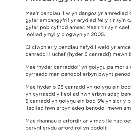
Mae'r bandiau lliw yn dangos yr amrediad 
gyfer amcangyfrif yr erydiad fel y tir sy'n 
gyfer pob cyfnod amser. Mae'r tir sy'n cael e
leoliad ymyl y clogwyn yn 2005.
Cliciwch ar y bandiau hefyd i weld yr amca
canradd) i uchaf (hyder 5 canradd) mewn b
Mae 'hyder canraddol' yn golygu pa mor s
cyrraedd man penodol erbyn pwynt penod
Mae hyder o 95 canradd yn golygu ein bod
yn cyrraedd y lleoliad hwn erbyn adeg be
5 canradd yn golygu ein bod 5% yn sicr y 
lleoliad hwn erbyn adeg benodol mewn ams
Mae rhannau o arfordir ar y map lle nad o
perygl erydu arfordirol yn bodoli: