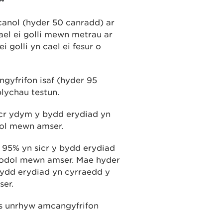
canol (hyder 50 canradd) ar
cael ei golli mewn metrau ar
i golli yn cael ei fesur o
ngyfrifon isaf (hyder 95
lychau testun.
icr ydym y bydd erydiad yn
ol mewn amser.
 95% yn sicr y bydd erydiad
nodol mewn amser. Mae hyder
bydd erydiad yn cyrraedd y
er.
es unrhyw amcangyfrifon