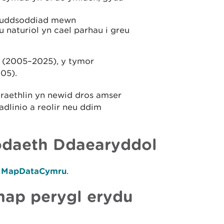
 buddsoddiad mewn
 naturiol yn cael parhau i greu
r (2005–2025), y tymor
05).
 draethlin yn newid dros amser
 adlinio a reolir neu ddim
daeth Ddaearyddol
o
MapDataCymru
.
map perygl erydu