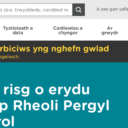
A oes gan saf
Tystiolaeth a
Canllawiau a
Ar
data
chyngor
grwydr
rbiciws yng nghefn gwlad
ogelwch.
 risg o erydu
p Rheoli Pergyl
rol