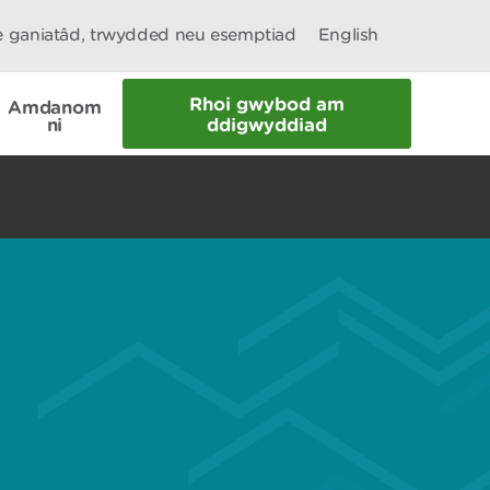
le ganiatâd, trwydded neu esemptiad
English
Rhoi gwybod am
Amdanom
ni
ddigwyddiad