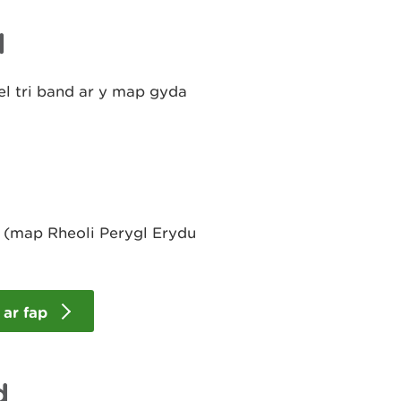
l
el tri band ar y map gyda
p (map Rheoli Perygl Erydu
 ar fap
d