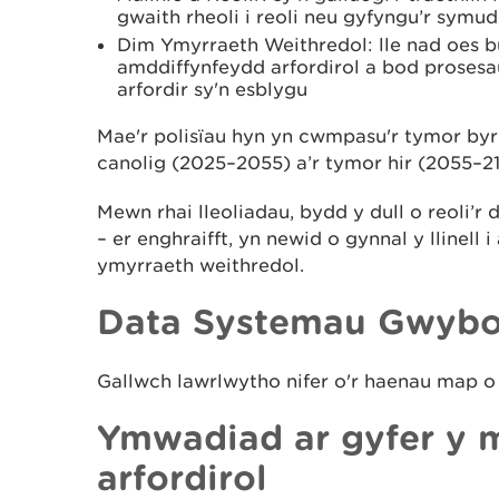
gwaith rheoli i reoli neu gyfyngu’r symud
Dim Ymyrraeth Weithredol: lle nad oes
amddiffynfeydd arfordirol a bod prosesau
arfordir sy'n esblygu
Mae'r polisïau hyn yn cwmpasu'r tymor by
canolig (2025–2055) a’r tymor hir (2055–21
Mewn rhai lleoliadau, bydd y dull o reoli’r
– er enghraifft, yn newid o gynnal y llinell i
ymyrraeth weithredol.
Data Systemau Gwybo
Gallwch lawrlwytho nifer o'r haenau map 
Ymwadiad ar gyfer y 
arfordirol