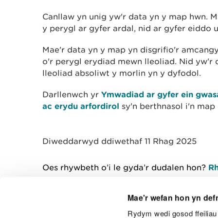
Canllaw yn unig yw'r data yn y map hwn. M
y perygl ar gyfer ardal, nid ar gyfer eiddo u
Mae'r data yn y map yn disgrifio'r amcangy
o'r perygl erydiad mewn lleoliad. Nid yw'r
lleoliad absoliwt y morlin yn y dyfodol.
Darllenwch yr
Ymwadiad ar gyfer ein gwas
ac erydu arfordirol
sy'n berthnasol i'n map 
Diweddarwyd ddiwethaf 11 Rhag 2025
Oes rhywbeth o’i le gyda’r dudalen hon?
Rh
Mae'r wefan hon yn def
Rydym wedi gosod ffeiliau 