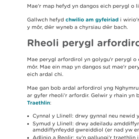
Mae’r map hefyd yn dangos eich perygl o li
Gallwch hefyd
chwilio am gyfeiriad
i wirio'
y môr, dŵr wyneb a chyrsiau dŵr bach.
Rheoli perygl arfordir
Mae perygl arfordirol yn golygu'r perygl o e
môr. Mae ein map yn dangos sut mae'r pery
eich ardal chi.
Mae gan bob ardal arfordirol yng Nghymru
ar gyfer rheoli’r arfordir. Gelwir y rhain yn 
Traethlin
:
Cynnal y Llinell: drwy gynnal neu newid 
Symud y Llinell: drwy adeiladu amddiffy
amddiffynfeydd gwreiddiol (er nad yw e
Adlinio a Reolir: sy'n galluogi'r traethli