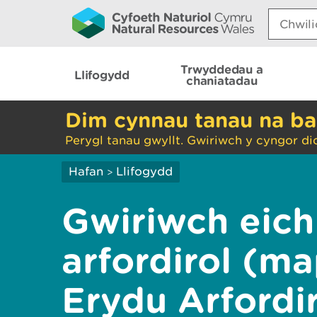
Search:
Trwyddedau a
Llifogydd
chaniatadau
Dim cynnau tanau na ba
Perygl tanau gwyllt. Gwiriwch y cyngor di
Hafan
Llifogydd
>
Gwiriwch eich
arfordirol (ma
Erydu Arfordi