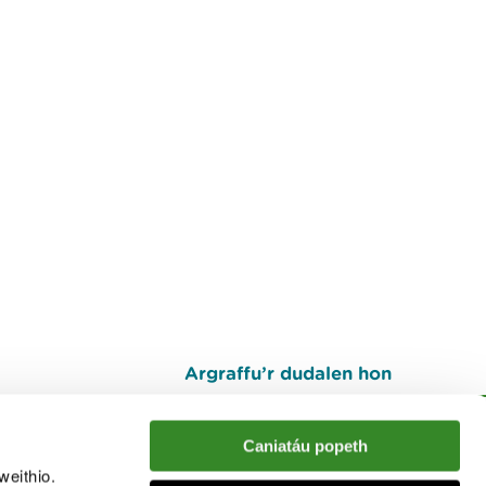
Argraffu’r dudalen hon
I fyny
Caniatáu popeth
weithio.