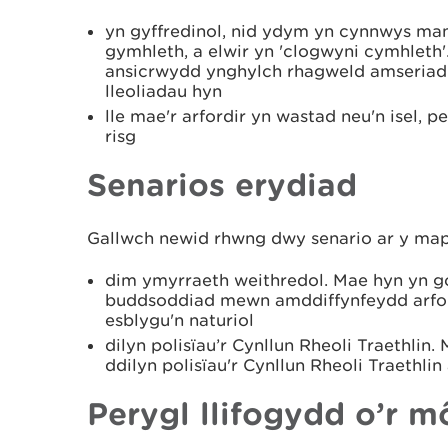
yn gyffredinol, nid ydym yn cynnwys ma
gymhleth, a elwir yn 'clogwyni cymhlet
ansicrwydd ynghylch rhagweld amseriad 
lleoliadau hyn
lle mae'r arfordir yn wastad neu'n isel, pe
risg
Senarios erydiad
Gallwch newid rhwng dwy senario ar y map
dim ymyrraeth weithredol. Mae hyn yn go
buddsoddiad mewn amddiffynfeydd arford
esblygu'n naturiol
dilyn polisïau’r Cynllun Rheoli Traethlin
ddilyn polisïau'r Cynllun Rheoli Traethlin
Perygl llifogydd o’r m