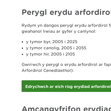
Perygl erydu arfordiro
Rydym yn dangos perygl erydu arfordirol f
gwahanol liwiau ar gyfer y canlynol:
y tymor byr, 2005 i 2025
y tymor canolig, 2005 i 2055
y tymor hir, 2005 i 2105
Gwiriwch y perygl o erydu arfordirol ar fa
Arfordirol Cenedlaethol):
Edrychwch ar eich risg erydiad arfordirol
Amcangyfrifon erydia