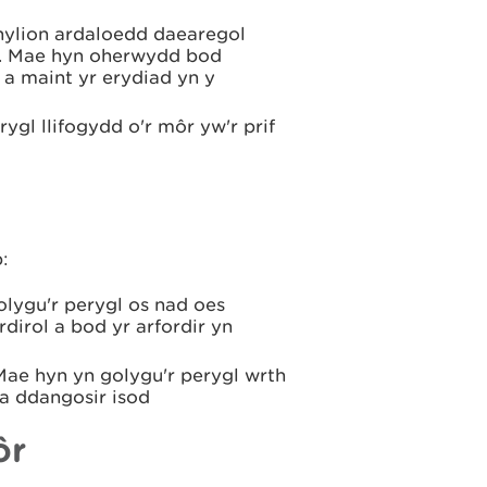
nylion ardaloedd daearegol
h'. Mae hyn oherwydd bod
a maint yr erydiad yn y
rygl llifogydd o'r môr yw'r prif
:
lygu'r perygl os nad oes
irol a bod yr arfordir yn
. Mae hyn yn golygu'r perygl wrth
 a ddangosir isod
ôr