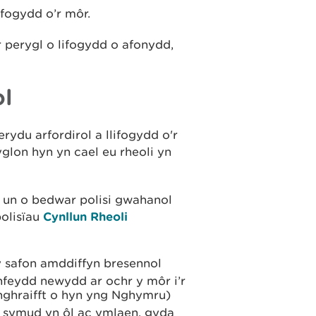
fogydd o’r môr.
r perygl o lifogydd o afonydd,
ol
rydu arfordirol a llifogydd o'r
glon hyn yn cael eu rheoli yn
 un o bedwar polisi gwahanol
bolisïau
Cynllun Rheoli
y safon amddiffyn bresennol
nfeydd newydd ar ochr y môr i’r
nghraifft o hyn yng Nghymru)
n i symud yn ôl ac ymlaen, gyda