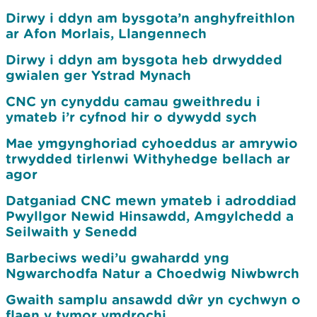
Dirwy i ddyn am bysgota’n anghyfreithlon
ar Afon Morlais, Llangennech
Dirwy i ddyn am bysgota heb drwydded
gwialen ger Ystrad Mynach
CNC yn cynyddu camau gweithredu i
ymateb i’r cyfnod hir o dywydd sych
Mae ymgynghoriad cyhoeddus ar amrywio
trwydded tirlenwi Withyhedge bellach ar
agor
Datganiad CNC mewn ymateb i adroddiad
Pwyllgor Newid Hinsawdd, Amgylchedd a
Seilwaith y Senedd
Barbeciws wedi’u gwahardd yng
Ngwarchodfa Natur a Choedwig Niwbwrch
Gwaith samplu ansawdd dŵr yn cychwyn o
flaen y tymor ymdrochi