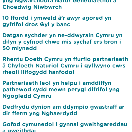
yng Ngwarchodfa Natur Genedlaethol a
Choedwig Niwbwrch
10 ffordd i ymweld â’r awyr agored yn
gyfrifol dros ŵyl y banc
Datgan sychder yn ne-ddwyrain Cymru yn
dilyn y cyfnod chwe mis sychaf ers bron i
50 mlynedd
Rhentu Doeth Cymru yn ffurfio partneriaeth
â Chyfoeth Naturiol Cymru i gyflwyno cwrs
rheoli llifogydd hanfodol
Partneriaeth leol yn helpu i amddiffyn
pathewod sydd mewn perygl difrifol yng
Ngogledd Cymru
Dedfrydu dynion am ddympio gwastraff ar
dir fferm yng Nghaerdydd
Gofod cymunedol i gynnal gweithgareddau
a gweithdai