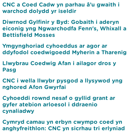
CNC a Coed Cadw yn parhau â’u gwaith i
warchod dolydd yr iseldir
Diwrnod Gylfinir y Byd: Gobaith i aderyn
eiconig yng Ngwarchodfa Fenn's, Whixall a
Bettisfield Mosses
Ymgynghoriad cyhoeddus ar agor ar
ddyfodol coedwigoedd Myherin a Tharenig
Llwybrau Coedwig Afan i ailagor dros y
Pasg
CNC i wella llwybr pysgod a llysywod yng
nghored Afon Gwyrfai
Cyhoeddi rownd nesaf o gyllid grant ar
gyfer atebion arloesol i ddraenio
cynaliadwy
Cymryd camau yn erbyn cwympo coed yn
anghyfreithlon: CNC yn sicrhau tri erlyniad