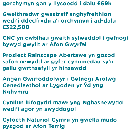
gorchymyn gan y llysoedd i dalu £69k
Gweithredwr gwastraff anghyfreithlon
wedi'i ddedfrydu a'i orchymyn i ad-dalu
£322,500
CNC yn cwblhau gwaith sylweddol i gefnogi
bywyd gwyllt ar Afon Gwyrfai
Prosiect Rainscape Abertawe yn gosod
safon newydd ar gyfer cymunedau sy'n
gallu gwrthsefyll yr hinsawdd
Angen Gwirfoddolwyr i Gefnogi Arolwg
Cenedlaethol ar Lygoden yr Ŷd yng
Nghymru
Cynllun llifogydd mawr yng Nghasnewydd
wedi'i agor yn swyddogol
Cyfoeth Naturiol Cymru yn gwella mudo
pysgod ar Afon Terrig