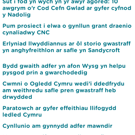
Sut i fod yn wych yn yr awyr agored: 10
awgrym o’r Cod Cefn Gwlad ar gyfer cyfnod
y Nadolig
Pum prosiect i elwa o gynllun grant draenio
cynaliadwy CNC
Erlyniad llwyddiannus ar ôl storio gwastraff
yn anghyfreithlon ar safle yn Sandycroft
Bydd gwaith adfer yn afon Wysg yn helpu
pysgod prin a gwarchodedig
Cwmni o Ogledd Cymru wedi’i ddedfrydu
am weithredu safle pren gwastraff heb
drwydded
Paratowch ar gyfer effeithiau llifogydd
ledled Cymru
Cynllunio am gynnydd adfer mawndir