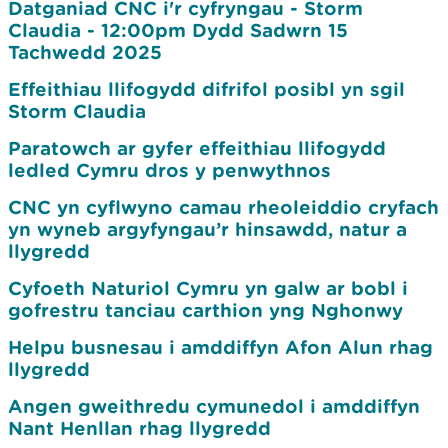
Datganiad CNC i'r cyfryngau - Storm
Claudia - 12:00pm Dydd Sadwrn 15
Tachwedd 2025
Effeithiau llifogydd difrifol posibl yn sgil
Storm Claudia
Paratowch ar gyfer effeithiau llifogydd
ledled Cymru dros y penwythnos
CNC yn cyflwyno camau rheoleiddio cryfach
yn wyneb argyfyngau’r hinsawdd, natur a
llygredd
Cyfoeth Naturiol Cymru yn galw ar bobl i
gofrestru tanciau carthion yng Nghonwy
Helpu busnesau i amddiffyn Afon Alun rhag
llygredd
Angen gweithredu cymunedol i amddiffyn
Nant Henllan rhag llygredd