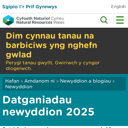
Sgipio I’r Prif Gynnwys
English
Dim cynnau tanau na
barbiciws yng nghefn
gwlad
Perygl tanau gwyllt. Gwiriwch y cyngor
diogelwch.
Hafan
Amdanom ni
Newyddion a blogiau
>
>
>
Newyddion
Datganiadau
newyddion 2025