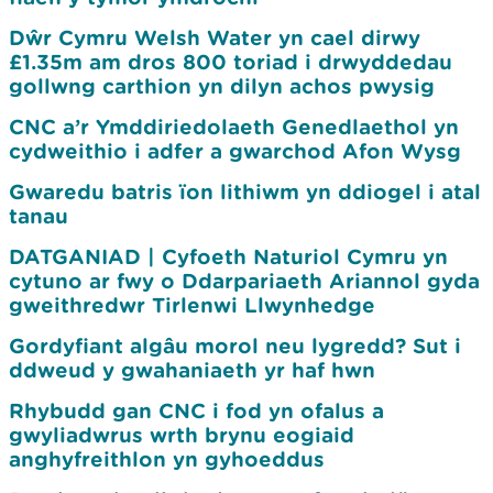
Dŵr Cymru Welsh Water yn cael dirwy
£1.35m am dros 800 toriad i drwyddedau
gollwng carthion yn dilyn achos pwysig
CNC a’r Ymddiriedolaeth Genedlaethol yn
cydweithio i adfer a gwarchod Afon Wysg
Gwaredu batris ïon lithiwm yn ddiogel i atal
tanau
DATGANIAD | Cyfoeth Naturiol Cymru yn
cytuno ar fwy o Ddarpariaeth Ariannol gyda
gweithredwr Tirlenwi Llwynhedge
Gordyfiant algâu morol neu lygredd? Sut i
ddweud y gwahaniaeth yr haf hwn
Rhybudd gan CNC i fod yn ofalus a
gwyliadwrus wrth brynu eogiaid
anghyfreithlon yn gyhoeddus