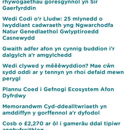
rhywogaethau goresgynnol yn Sir
Gaerfyrddin
Wedi Codi o'r Lludw: 25 mlynedd o
lwyddiant cadwraeth yng Ngwarchodfa
Natur Genedlaethol Gwlyptiroedd
Casnewydd
Gwaith adfer afon yn cynnig buddion i’r
dalgylch a’r amgylchedd
Wedi clywed y mêêêwyddion? Mae cŵn
sydd oddi ar y tennyn yn rhoi defaid mewn
perygl
Plannu Coed i Gefnogi Ecosystem Afon
Dyfrdwy
Memorandwm Cyd-ddealltwriaeth yn
amddiffyn y gorffennol a'r dyfodol
Cosb o £2,270 ar ôl i gamerâu ddal tipiwr
anghyfreithlon