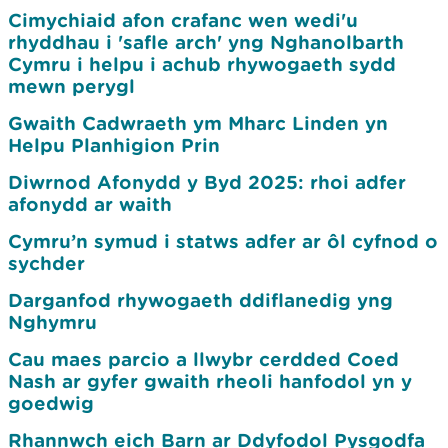
Cimychiaid afon crafanc wen wedi'u
rhyddhau i 'safle arch' yng Nghanolbarth
Cymru i helpu i achub rhywogaeth sydd
mewn perygl
Gwaith Cadwraeth ym Mharc Linden yn
Helpu Planhigion Prin
Diwrnod Afonydd y Byd 2025: rhoi adfer
afonydd ar waith
Cymru’n symud i statws adfer ar ôl cyfnod o
sychder
Darganfod rhywogaeth ddiflanedig yng
Nghymru
Cau maes parcio a llwybr cerdded Coed
Nash ar gyfer gwaith rheoli hanfodol yn y
goedwig
Rhannwch eich Barn ar Ddyfodol Pysgodfa