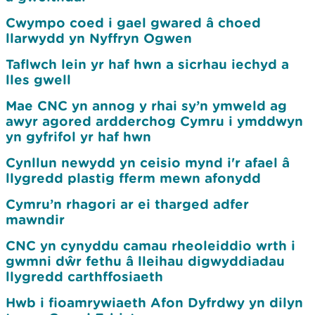
Cwympo coed i gael gwared â choed
llarwydd yn Nyffryn Ogwen
Taflwch lein yr haf hwn a sicrhau iechyd a
lles gwell
Mae CNC yn annog y rhai sy’n ymweld ag
awyr agored ardderchog Cymru i ymddwyn
yn gyfrifol yr haf hwn
Cynllun newydd yn ceisio mynd i'r afael â
llygredd plastig fferm mewn afonydd
Cymru’n rhagori ar ei tharged adfer
mawndir
CNC yn cynyddu camau rheoleiddio wrth i
gwmni dŵr fethu â lleihau digwyddiadau
llygredd carthffosiaeth
Hwb i fioamrywiaeth Afon Dyfrdwy yn dilyn