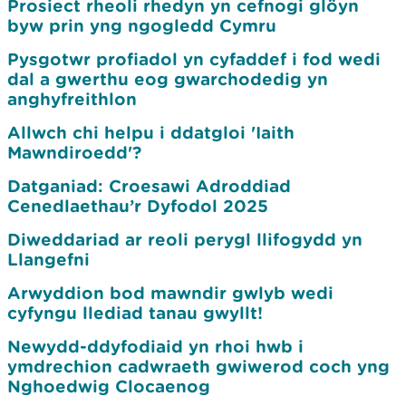
Prosiect rheoli rhedyn yn cefnogi glöyn
byw prin yng ngogledd Cymru
Pysgotwr profiadol yn cyfaddef i fod wedi
dal a gwerthu eog gwarchodedig yn
anghyfreithlon
Allwch chi helpu i ddatgloi 'Iaith
Mawndiroedd'?
Datganiad: Croesawi Adroddiad
Cenedlaethau’r Dyfodol 2025
Diweddariad ar reoli perygl llifogydd yn
Llangefni
Arwyddion bod mawndir gwlyb wedi
cyfyngu llediad tanau gwyllt!
Newydd-ddyfodiaid yn rhoi hwb i
ymdrechion cadwraeth gwiwerod coch yng
Nghoedwig Clocaenog