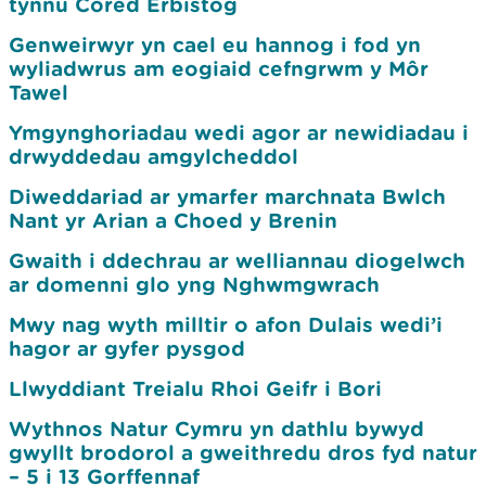
tynnu Cored Erbistog
Genweirwyr yn cael eu hannog i fod yn
wyliadwrus am eogiaid cefngrwm y Môr
Tawel
Ymgynghoriadau wedi agor ar newidiadau i
drwyddedau amgylcheddol
Diweddariad ar ymarfer marchnata Bwlch
Nant yr Arian a Choed y Brenin
Gwaith i ddechrau ar welliannau diogelwch
ar domenni glo yng Nghwmgwrach
Mwy nag wyth milltir o afon Dulais wedi’i
hagor ar gyfer pysgod
Llwyddiant Treialu Rhoi Geifr i Bori
Wythnos Natur Cymru yn dathlu bywyd
gwyllt brodorol a gweithredu dros fyd natur
– 5 i 13 Gorffennaf