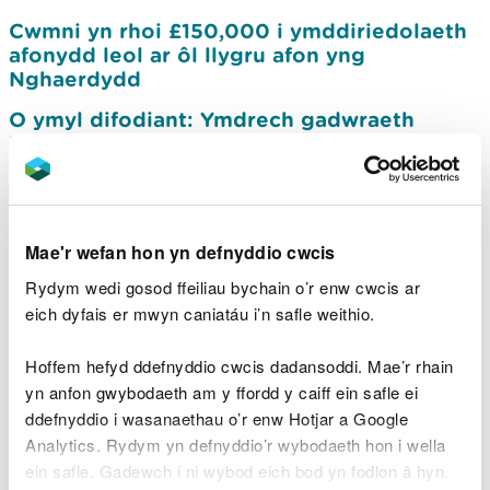
Cwmni yn rhoi £150,000 i ymddiriedolaeth
afonydd leol ar ôl llygru afon yng
Nghaerdydd
O ymyl difodiant: Ymdrech gadwraeth
ledled Cymru i achub ein cimychiaid afon
brodorol
Gallai cyfle datblygu nodi pennod newydd
gyffrous i Rodfa Coedwig Cwm Carn
Mae'r wefan hon yn defnyddio cwcis
Angen camau pellach i amddiffyn ardaloedd
Rydym wedi gosod ffeiliau bychain o’r enw cwcis ar
morol gwarchodedig Cymru
eich dyfais er mwyn caniatáu i’n safle weithio.
Dedfrydu Dŵr Cymru am lygru amgylchedd
gwarchodedig Gwastadeddau Gwent
Hoffem hefyd ddefnyddio cwcis dadansoddi. Mae’r rhain
yn anfon gwybodaeth am y ffordd y caiff ein safle ei
CNC yn cadarnhau ei ymrwymiad i gymuned
ddefnyddio i wasanaethau o’r enw Hotjar a Google
Ynys-y-bwl yn dilyn adolygiad o’r cynllun
Analytics. Rydym yn defnyddio’r wybodaeth hon i wella
llifogydd
ein safle. Gadewch i ni wybod eich bod yn fodlon â hyn.