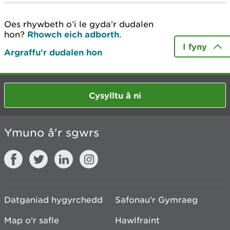
Oes rhywbeth o’i le gyda’r dudalen
hon?
Rhowch eich adborth
.
I fyny
Argraffu’r dudalen hon
Cysylltu â ni
Ymuno â'r sgwrs
Datganiad hygyrchedd
Safonau'r Gymraeg
Map o'r safle
Hawlfraint