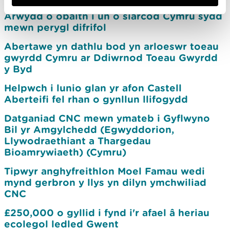
Arwydd o obaith i un o siarcod Cymru sydd
mewn perygl difrifol
Abertawe yn dathlu bod yn arloeswr toeau
gwyrdd Cymru ar Ddiwrnod Toeau Gwyrdd
y Byd
Helpwch i lunio glan yr afon Castell
Aberteifi fel rhan o gynllun llifogydd
Datganiad CNC mewn ymateb i Gyflwyno
Bil yr Amgylchedd (Egwyddorion,
Llywodraethiant a Thargedau
Bioamrywiaeth) (Cymru)
Tipwyr anghyfreithlon Moel Famau wedi
mynd gerbron y llys yn dilyn ymchwiliad
CNC
£250,000 o gyllid i fynd i'r afael â heriau
ecolegol ledled Gwent