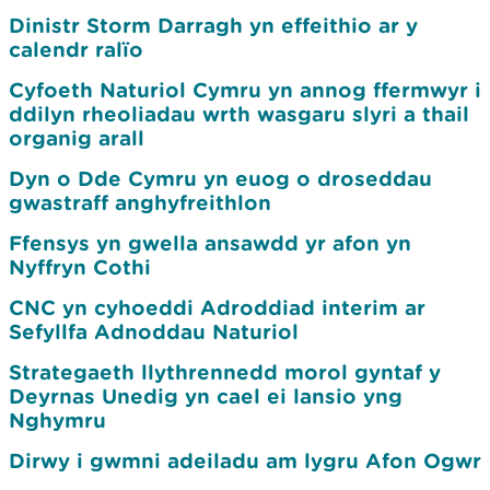
Dinistr Storm Darragh yn effeithio ar y
calendr ralïo
Cyfoeth Naturiol Cymru yn annog ffermwyr i
ddilyn rheoliadau wrth wasgaru slyri a thail
organig arall
Dyn o Dde Cymru yn euog o droseddau
gwastraff anghyfreithlon
Ffensys yn gwella ansawdd yr afon yn
Nyffryn Cothi
CNC yn cyhoeddi Adroddiad interim ar
Sefyllfa Adnoddau Naturiol
Strategaeth llythrennedd morol gyntaf y
Deyrnas Unedig yn cael ei lansio yng
Nghymru
Dirwy i gwmni adeiladu am lygru Afon Ogwr