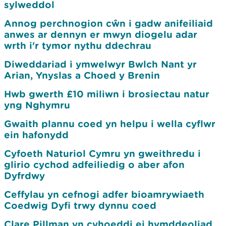
sylweddol
Annog perchnogion cŵn i gadw anifeiliaid
anwes ar dennyn er mwyn diogelu adar
wrth i'r tymor nythu ddechrau
Diweddariad i ymwelwyr Bwlch Nant yr
Arian, Ynyslas a Choed y Brenin
Hwb gwerth £10 miliwn i brosiectau natur
yng Nghymru
Gwaith plannu coed yn helpu i wella cyflwr
ein hafonydd
Cyfoeth Naturiol Cymru yn gweithredu i
glirio cychod adfeiliedig o aber afon
Dyfrdwy
Ceffylau yn cefnogi adfer bioamrywiaeth
Coedwig Dyfi trwy dynnu coed
Clare Pillman yn cyhoeddi ei hymddeoliad