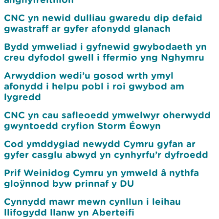
CNC yn newid dulliau gwaredu dip defaid
gwastraff ar gyfer afonydd glanach
Bydd ymweliad i gyfnewid gwybodaeth yn
creu dyfodol gwell i ffermio yng Nghymru
Arwyddion wedi’u gosod wrth ymyl
afonydd i helpu pobl i roi gwybod am
lygredd
CNC yn cau safleoedd ymwelwyr oherwydd
gwyntoedd cryfion Storm Éowyn
Cod ymddygiad newydd Cymru gyfan ar
gyfer casglu abwyd yn cynhyrfu’r dyfroedd
Prif Weinidog Cymru yn ymweld â nythfa
gloÿnnod byw prinnaf y DU
Cynnydd mawr mewn cynllun i leihau
llifogydd llanw yn Aberteifi