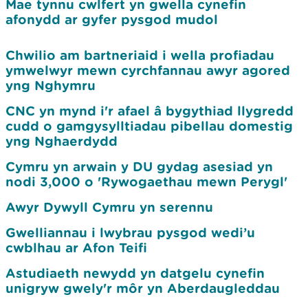
Mae tynnu cwlfert yn gwella cynefin
afonydd ar gyfer pysgod mudol
Chwilio am bartneriaid i wella profiadau
ymwelwyr mewn cyrchfannau awyr agored
yng Nghymru
CNC yn mynd i'r afael â bygythiad llygredd
cudd o gamgysylltiadau pibellau domestig
yng Nghaerdydd
Cymru yn arwain y DU gydag asesiad yn
nodi 3,000 o 'Rywogaethau mewn Perygl'
Awyr Dywyll Cymru yn serennu
Gwelliannau i lwybrau pysgod wedi’u
cwblhau ar Afon Teifi
Astudiaeth newydd yn datgelu cynefin
unigryw gwely'r môr yn Aberdaugleddau