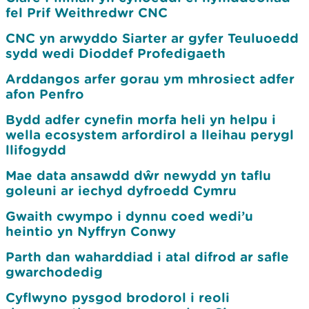
fel Prif Weithredwr CNC
CNC yn arwyddo Siarter ar gyfer Teuluoedd
sydd wedi Dioddef Profedigaeth
Arddangos arfer gorau ym mhrosiect adfer
afon Penfro
Bydd adfer cynefin morfa heli yn helpu i
wella ecosystem arfordirol a lleihau perygl
llifogydd
Mae data ansawdd dŵr newydd yn taflu
goleuni ar iechyd dyfroedd Cymru
Gwaith cwympo i dynnu coed wedi’u
heintio yn Nyffryn Conwy
Parth dan waharddiad i atal difrod ar safle
gwarchodedig
Cyflwyno pysgod brodorol i reoli