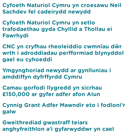
Cyfoeth Naturiol Cymru yn croesawu Neil
Sachdev fel cadeirydd newydd
Cyfoeth Naturiol Cymru yn setlo
trafodaethau gyda Chyllid a Thollau ei
Fawrhydi
CNC yn cryfhau rheoleiddio cwmnïau dŵr
wrth i adroddiadau perfformiad blynyddol
gael eu cyhoeddi
Ymgynghoriad newydd ar gynlluniau i
amddiffyn dyfrffyrdd Cymru
Camau gorfodi llygredd yn sicrhau
£150,000 ar gyfer adfer afon Alun
Cynnig Grant Adfer Mawndir eto i fodloni’r
galw
Gweithrediad gwastraff teiars
anghyfreithlon a’i gyfarwyddwr yn cael