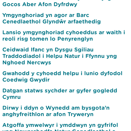
Gocos Aber Afon Dyfrdwy
Ymgynghoriad yn agor ar Barc
Cenedlaethol Glyndŵr arfaethedig
Lansio ymgynghoriad cyhoeddus ar waith i
reoli risg tomen lo Penyrenglyn
Ceidwaid Ifanc yn Dysgu Sgiliau
Traddodiadol i Helpu Natur i Ffynnu yng
Nghoed Nercwys
Gwahodd y cyhoedd helpu i lunio dyfodol
Coedwig Gwydir
Datgan statws sychder ar gyfer gogledd
Cymru
Dirwy i ddyn o Wynedd am bysgota’n
anghyfreithlon ar afon Tryweryn
Atgoffa ymwelwyr i ymddwyn yn gyfrifol