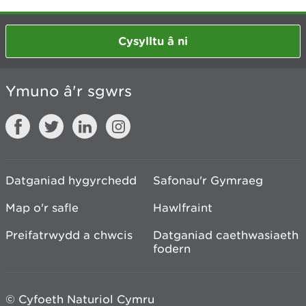
Cysylltu â ni
Ymuno â'r sgwrs
Datganiad hygyrchedd
Safonau'r Gymraeg
Map o'r safle
Hawlfraint
Preifatrwydd a chwcis
Datganiad caethwasiaeth
fodern
© Cyfoeth Naturiol Cymru