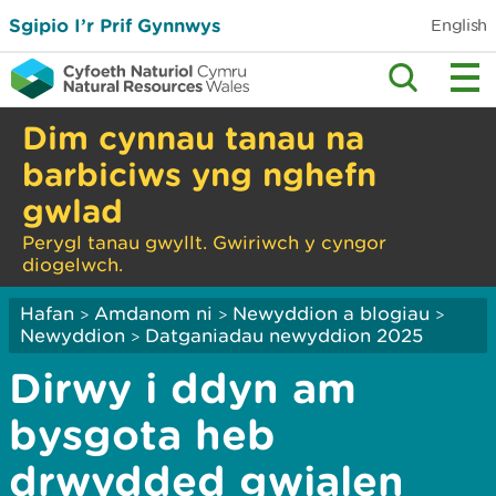
Sgipio I’r Prif Gynnwys
English
Dim cynnau tanau na
barbiciws yng nghefn
gwlad
Perygl tanau gwyllt. Gwiriwch y cyngor
diogelwch.
Hafan
Amdanom ni
Newyddion a blogiau
>
>
>
Newyddion
Datganiadau newyddion 2025
>
Dirwy i ddyn am
bysgota heb
drwydded gwialen