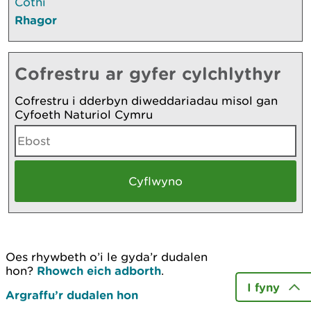
Cothi
Rhagor
Cofrestru ar gyfer cylchlythyr
Cofrestru i dderbyn diweddariadau misol gan
Cyfoeth Naturiol Cymru
Oes rhywbeth o’i le gyda’r dudalen
hon?
Rhowch eich adborth
.
I fyny
Argraffu’r dudalen hon