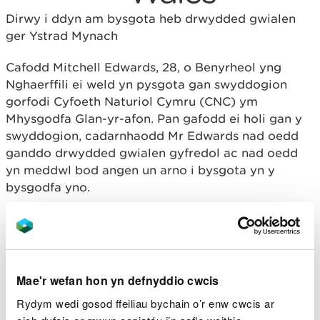
Dirwy i ddyn am bysgota heb drwydded gwialen
ger Ystrad Mynach
Cafodd Mitchell Edwards, 28, o Benyrheol yng
Nghaerffili ei weld yn pysgota gan swyddogion
gorfodi Cyfoeth Naturiol Cymru (CNC) ym
Mhysgodfa Glan-yr-afon. Pan gafodd ei holi gan y
swyddogion, cadarnhaodd Mr Edwards nad oedd
ganddo drwydded gwialen gyfredol ac nad oedd
yn meddwl bod angen un arno i bysgota yn y
bysgodfa yno.
Cafwyd Mr Edwards yn euog ar 14 Mai 2025 drwy'r
Ynad Unigol o ddefnyddio offeryn pysgota heb
drwydded. Cafodd ddirwy o £220, gorchmynnwyd
iddo dalu costau o £127, gordal dioddefwr o £88 ac
Mae'r wefan hon yn defnyddio cwcis
iawndal o £30.
Rydym wedi gosod ffeiliau bychain o’r enw cwcis ar
Dywedodd Ian Jones, Swyddog Pysgodfeydd CNC: