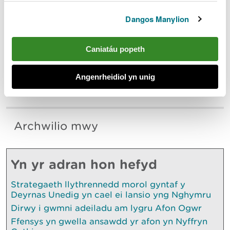
Gall unrhyw un sy'n gweld neu'n amau
gweithgaredd pysgota anghyfreithlon roi gwybod
Dangos Manylion
amdano i CNC drwy ffonio ei linell ddigwyddiadau
24 awr ar 03000 65 3000 neu ar-lein yn
Caniatáu popeth
cyfoethnaturiol.cymru/rhowchwybod
Angenrheidiol yn unig
I brynu trwydded pysgota â gwialen, ewch i
cyfoethnaturiol.cymru/trwyddedpysgota
Archwilio mwy
Yn yr adran hon hefyd
Strategaeth llythrennedd morol gyntaf y
Deyrnas Unedig yn cael ei lansio yng Nghymru
Dirwy i gwmni adeiladu am lygru Afon Ogwr
Ffensys yn gwella ansawdd yr afon yn Nyffryn