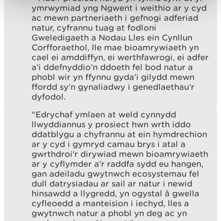
ymrwymiad yng Ngwent i weithio ar y cyd
ac mewn partneriaeth i gefnogi adferiad
natur, cyfrannu tuag at fodloni
Gweledigaeth a Nodau Lles ein Cynllun
Corfforaethol, lle mae bioamrywiaeth yn
cael ei amddiffyn, ei werthfawrogi, ei adfer
a’i ddefnyddio’n ddoeth fel bod natur a
phobl wir yn ffynnu gyda’i gilydd mewn
ffordd sy’n gynaliadwy i genedlaethau’r
dyfodol.
"Edrychaf ymlaen at weld cynnydd
llwyddiannus y prosiect hwn wrth iddo
ddatblygu a chyfrannu at ein hymdrechion
ar y cyd i gymryd camau brys i atal a
gwrthdroi'r dirywiad mewn bioamrywiaeth
ar y cyflymder a'r raddfa sydd eu hangen,
gan adeiladu gwytnwch ecosystemau fel
dull datrysiadau ar sail ar natur i newid
hinsawdd a llygredd, yn ogystal â gwella
cyfleoedd a manteision i iechyd, lles a
gwytnwch natur a phobl yn deg ac yn