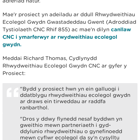
adferiad natur.
Mae'r prosiect yn adeiladu ar ddull Rhwydweithiau
Ecolegol Gwydn Gwastadeddau Gwent (Adroddiad
Tystiolaeth CNC Rhif 855) ac mae'n dilyn
canllaw
CNC i ymarferwyr ar rwydweithiau ecolegol
gwydn.
Meddai Richard Thomas, Cydlynydd
Rhwydweithiau Ecolegol Gwydn CNC ar gyfer y
Prosiect:
"Bydd y prosiect hwn yn ein galluogi i
ddatblygu rhwydweithiau ecolegol gwydn
ar draws ein tirweddau ar raddfa
ranbarthol.
"Dros y ddwy flynedd nesaf byddwn yn
gweithio mewn partneriaeth i gyd-
ddylunio rhwydweithiau o gynefinoedd
mewn cyflwr ecolegol da sy'n cysylltu