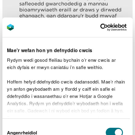
safleoedd gwarchodedig a mannau
bioamrywiaeth eraill ar draws y dirwedd
ehangach, gan ddarparu'r budd mwyaf
posibl i fioamrywiaeth a llesiant.
"Bydd hyn yn ein galluogi i flaenoriaethu
gweithredu adfer natur hirdymor ar y cyd
sy'n adeiladu ecosystemau gwydn iach,
Mae'r wefan hon yn defnyddio cwcis
gan wneud y mwyaf o wasanaethau
ecosystemau pwysig lluosog i bobl a natur
Rydym wedi gosod ffeiliau bychain o’r enw cwcis ar
wedi'u haddasu i newid yn yr hinsawdd."
eich dyfais er mwyn caniatáu i’n safle weithio.
Meddai Helen Cunningham, yr Aelod Cabinet dros
Hoffem hefyd ddefnyddio cwcis dadansoddi. Mae’r rhain
Leoedd a'r Amgylchedd:
yn anfon gwybodaeth am y ffordd y caiff ein safle ei
ddefnyddio i wasanaethau o’r enw Hotjar a Google
"Rydym wedi ymrwymo i fynd i'r afael â'r
Analytics. Rydym yn defnyddio’r wybodaeth hon i wella
argyfyngau hinsawdd a natur a
ein safle. Gadewch i ni wybod eich bod yn fodlon â hyn.
ddatganwyd gan y Cyngor. Bydd y
Byddwn yn defnyddio cwci i gadw eich dewis.
gefnogaeth hon gan y Gronfa
Dewis
Rhwydweithiau Natur, a ddosbarthwyd gan
Gellir
darllen mwy am ein cwcis
cyn i chi ddewis.
Angenrheidiol
y Gronfa Dreftadaeth mewn partneriaeth â
Caniatâd