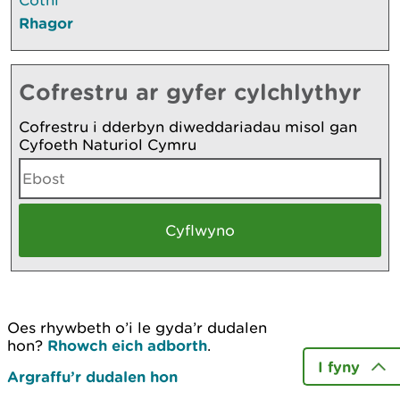
Rhagor
Cofrestru ar gyfer cylchlythyr
Cofrestru i dderbyn diweddariadau misol gan
Cyfoeth Naturiol Cymru
Oes rhywbeth o’i le gyda’r dudalen
hon?
Rhowch eich adborth
.
I fyny
Argraffu’r dudalen hon