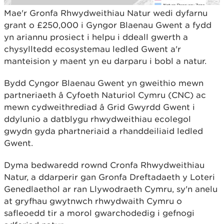
Mae'r Gronfa Rhwydweithiau Natur wedi dyfarnu
grant o £250,000 i Gyngor Blaenau Gwent a fydd
yn ariannu prosiect i helpu i ddeall gwerth a
chysylltedd ecosystemau ledled Gwent a'r
manteision y maent yn eu darparu i bobl a natur.
Bydd Cyngor Blaenau Gwent yn gweithio mewn
partneriaeth â Cyfoeth Naturiol Cymru (CNC) ac
mewn cydweithrediad â Grid Gwyrdd Gwent i
ddylunio a datblygu rhwydweithiau ecolegol
gwydn gyda phartneriaid a rhanddeiliaid ledled
Gwent.
Dyma bedwaredd rownd Cronfa Rhwydweithiau
Natur, a ddarperir gan Gronfa Dreftadaeth y Loteri
Genedlaethol ar ran Llywodraeth Cymru, sy'n anelu
at gryfhau gwytnwch rhwydwaith Cymru o
safleoedd tir a morol gwarchodedig i gefnogi