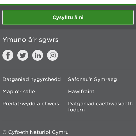
Cysylltu â ni
Ymuno â'r sgwrs
Datganiad hygyrchedd
Safonau'r Gymraeg
Map o'r safle
Hawlfraint
Preifatrwydd a chwcis
Datganiad caethwasiaeth
fodern
© Cyfoeth Naturiol Cymru