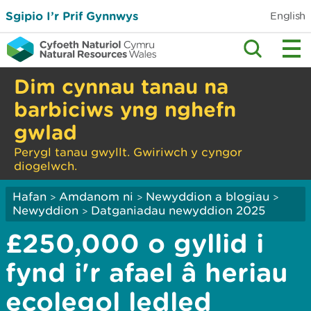
Sgipio I’r Prif Gynnwys
English
Dim cynnau tanau na
barbiciws yng nghefn
gwlad
Perygl tanau gwyllt. Gwiriwch y cyngor
diogelwch.
Hafan
Amdanom ni
Newyddion a blogiau
>
>
>
Newyddion
Datganiadau newyddion 2025
>
£250,000 o gyllid i
fynd i'r afael â heriau
ecolegol ledled