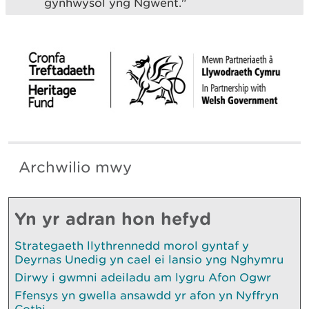
gynhwysol yng Ngwent."
Archwilio mwy
Yn yr adran hon hefyd
Strategaeth llythrennedd morol gyntaf y
Deyrnas Unedig yn cael ei lansio yng Nghymru
Dirwy i gwmni adeiladu am lygru Afon Ogwr
Ffensys yn gwella ansawdd yr afon yn Nyffryn
Cothi